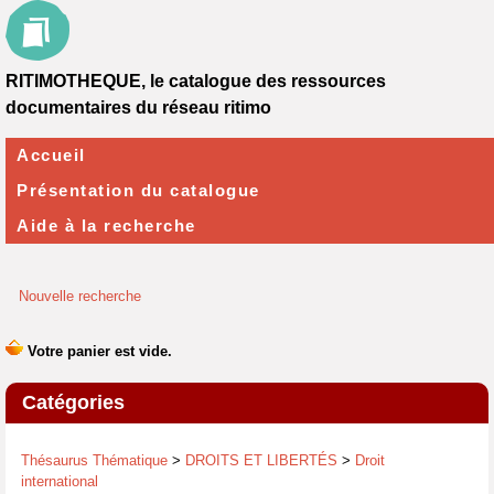
RITIMOTHEQUE, le catalogue des ressources
documentaires du réseau ritimo
Accueil
Présentation du catalogue
Aide à la recherche
Nouvelle recherche
Catégories
Thésaurus Thématique
>
DROITS ET LIBERTÉS
>
Droit
international