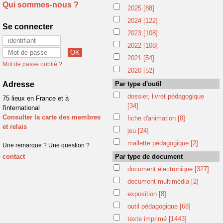
Qui sommes-nous ?
2025
[88]
2024
[122]
Se connecter
2023
[108]
2022
[108]
2021
[54]
Mot de passe oublié ?
2020
[52]
Adresse
Par type d'outil
dossier, livret pédagogique
75 lieux en France et à
[34]
l'international
Consulter la carte des membres
fiche d'animation
[8]
et relais
jeu
[24]
mallette pédagogique
[2]
Une remarque ? Une question ?
contact
Par type de document
document électronique
[327]
document multimédia
[2]
exposition
[8]
outil pédagogique
[68]
texte imprimé
[1443]