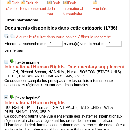
Droit
Droit de
Droit
Droit
d'asile
l'environnement
de la
international
Frontière
mer
humanitaire
Droit international
Documents disponibles dans cette catégorie (
1786
)
Ajouter le résultat dans votre panier
Affiner la recherche
Etendre la recherche sur
niveau(x) vers le haut et
vers le bas
[texte imprimé]
International Human Rights: Documentary supplement
LILLICH, Richard Bonnot, HANNUM, Hurst - BOSTON (ETATS UNIS) :
LITTLE, BROWN AND COMPANY, 1995, 238 P.
Ce document compile les principaux textes de lois internationaux,
nationaux et régionaux traitant des droits humains.
[texte imprimé]
International Human Rights
BUERGENTHAL, Thomas, - SAINT PAUL (ETATS UNIS) : WEST
PUBLISHING, 1995, 358 P.
Ce document fournit une vue d'ensemble des systèmes internationaux,
régionaux et nationaux régissant les droits de l’homme. Il retrace
l’historique du droit international et donne des exemples de cadre où est
appliqué le droit international humanitaire (tribunaux ad hoc ex-