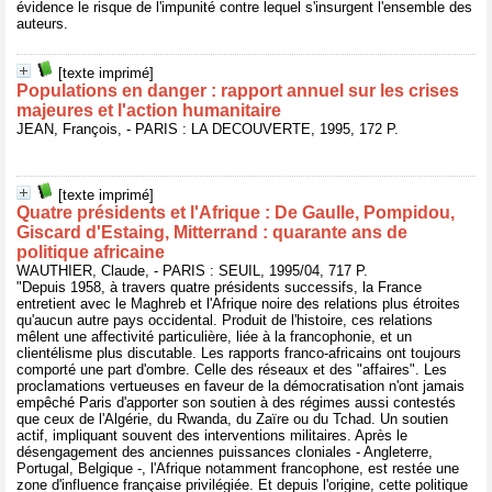
évidence le risque de l'impunité contre lequel s'insurgent l'ensemble des
auteurs.
[texte imprimé]
Populations en danger : rapport annuel sur les crises
majeures et l'action humanitaire
JEAN, François, - PARIS : LA DECOUVERTE, 1995, 172 P.
[texte imprimé]
Quatre présidents et l'Afrique : De Gaulle, Pompidou,
Giscard d'Estaing, Mitterrand : quarante ans de
politique africaine
WAUTHIER, Claude, - PARIS : SEUIL, 1995/04, 717 P.
"Depuis 1958, à travers quatre présidents successifs, la France
entretient avec le Maghreb et l'Afrique noire des relations plus étroites
qu'aucun autre pays occidental. Produit de l'histoire, ces relations
mêlent une affectivité particulière, liée à la francophonie, et un
clientélisme plus discutable. Les rapports franco-africains ont toujours
comporté une part d'ombre. Celle des réseaux et des "affaires". Les
proclamations vertueuses en faveur de la démocratisation n'ont jamais
empêché Paris d'apporter son soutien à des régimes aussi contestés
que ceux de l'Algérie, du Rwanda, du Zaïre ou du Tchad. Un soutien
actif, impliquant souvent des interventions militaires. Après le
désengagement des anciennes puissances cloniales - Angleterre,
Portugal, Belgique -, l'Afrique notamment francophone, est restée une
zone d'influence française privilégiée. Et depuis l'origine, cette politique