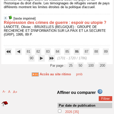
l'historique du droit d'asile. Les témoignages de réfugiés venant de pays
différents montrent les limites étroites de la politique d'accueil.
[texte imprimé]
Répression des crimes de guerre : espoir ou utopie ?
LANOTTE, Olivier, - BRUXELLES (BELGIQUE) : GROUPE DE
RECHERCHE ET D'INFORMATION SUR LA PAIX ET LA SECURITE
(GRIP), 1995, 89 P.
81
82
83
84
85
86
87
88
89
90
(1701 - 1720 / 1786)
Par page :
25
50
100
200
Accès au site ritimo
pmb
A-
A
A+
Affiner ou comparer
Par date de publication
2026
[35]