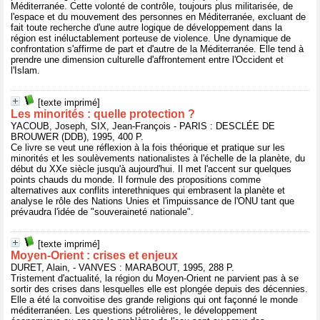
Méditerranée. Cette volonté de contrôle, toujours plus militarisée, de
l'espace et du mouvement des personnes en Méditerranée, excluant de
fait toute recherche d'une autre logique de développement dans la
région est inéluctablement porteuse de violence. Une dynamique de
confrontation s'affirme de part et d'autre de la Méditerranée. Elle tend à
prendre une dimension culturelle d'affrontement entre l'Occident et
l'Islam.
[texte imprimé]
Les minorités : quelle protection ?
YACOUB, Joseph, SIX, Jean-François - PARIS : DESCLÉE DE
BROUWER (DDB), 1995, 400 P.
Ce livre se veut une réflexion à la fois théorique et pratique sur les
minorités et les soulèvements nationalistes à l'échelle de la planète, du
début du XXe siècle jusqu'à aujourd'hui. Il met l'accent sur quelques
points chauds du monde. Il formule des propositions comme
alternatives aux conflits interethniques qui embrasent la planète et
analyse le rôle des Nations Unies et l'impuissance de l'ONU tant que
prévaudra l'idée de "souveraineté nationale".
[texte imprimé]
Moyen-Orient : crises et enjeux
DURET, Alain, - VANVES : MARABOUT, 1995, 288 P.
Tristement d'actualité, la région du Moyen-Orient ne parvient pas à se
sortir des crises dans lesquelles elle est plongée depuis des décennies.
Elle a été la convoitise des grande religions qui ont façonné le monde
méditerranéen. Les questions pétrolières, le développement