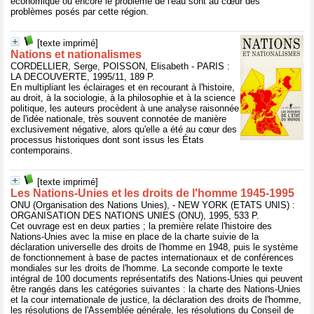
économique ou encore le problème de l'eau sont au cœur des
problèmes posés par cette région.
[texte imprimé]
Nations et nationalismes
CORDELLIER, Serge, POISSON, Elisabeth - PARIS :
LA DECOUVERTE, 1995/11, 189 P.
En multipliant les éclairages et en recourant à l'histoire,
au droit, à la sociologie, à la philosophie et à la science
politique, les auteurs procèdent à une analyse raisonnée
de l'idée nationale, très souvent connotée de manière
exclusivement négative, alors qu'elle a été au cœur des
processus historiques dont sont issus les États
contemporains.
[texte imprimé]
Les Nations-Unies et les droits de l'homme 1945-1995
ONU (Organisation des Nations Unies), - NEW YORK (ETATS UNIS) :
ORGANISATION DES NATIONS UNIES (ONU), 1995, 533 P.
Cet ouvrage est en deux parties ; la première relate l'histoire des
Nations-Unies avec la mise en place de la charte suivie de la
déclaration universelle des droits de l'homme en 1948, puis le système
de fonctionnement à base de pactes internationaux et de conférences
mondiales sur les droits de l'homme. La seconde comporte le texte
intégral de 100 documents représentatifs des Nations-Unies qui peuvent
être rangés dans les catégories suivantes : la charte des Nations-Unies
et la cour internationale de justice, la déclaration des droits de l'homme,
les résolutions de l'Assemblée générale, les résolutions du Conseil de