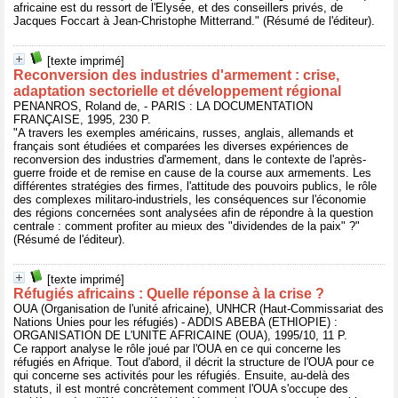
africaine est du ressort de l'Elysée, et des conseillers privés, de
Jacques Foccart à Jean-Christophe Mitterrand." (Résumé de l'éditeur).
[texte imprimé]
Reconversion des industries d'armement : crise,
adaptation sectorielle et développement régional
PENANROS, Roland de, - PARIS : LA DOCUMENTATION
FRANÇAISE, 1995, 230 P.
"A travers les exemples américains, russes, anglais, allemands et
français sont étudiées et comparées les diverses expériences de
reconversion des industries d'armement, dans le contexte de l'après-
guerre froide et de remise en cause de la course aux armements. Les
différentes stratégies des firmes, l'attitude des pouvoirs publics, le rôle
des complexes militaro-industriels, les conséquences sur l'économie
des régions concernées sont analysées afin de répondre à la question
centrale : comment profiter au mieux des "dividendes de la paix" ?"
(Résumé de l'éditeur).
[texte imprimé]
Réfugiés africains : Quelle réponse à la crise ?
OUA (Organisation de l'unité africaine), UNHCR (Haut-Commissariat des
Nations Unies pour les réfugiés) - ADDIS ABEBA (ETHIOPIE) :
ORGANISATION DE L'UNITE AFRICAINE (OUA), 1995/10, 11 P.
Ce rapport analyse le rôle joué par l'OUA en ce qui concerne les
réfugiés en Afrique. Tout d'abord, il décrit la structure de l'OUA pour ce
qui concerne ses activités pour les réfugiés. Ensuite, au-delà des
statuts, il est montré concrètement comment l'OUA s'occupe des