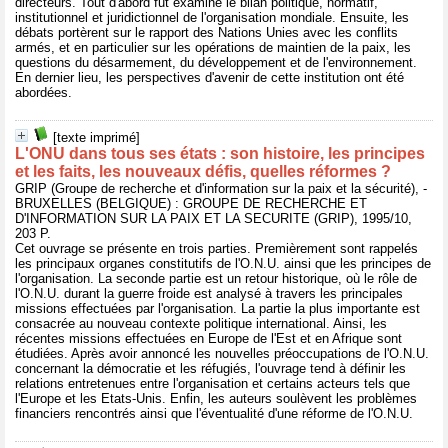
directeurs. Tout d'abord fut examiné le bilan politique, normatif,
institutionnel et juridictionnel de l'organisation mondiale. Ensuite, les
débats portèrent sur le rapport des Nations Unies avec les conflits
armés, et en particulier sur les opérations de maintien de la paix, les
questions du désarmement, du développement et de l'environnement.
En dernier lieu, les perspectives d'avenir de cette institution ont été
abordées.
[texte imprimé]
L'ONU dans tous ses états : son histoire, les principes
et les faits, les nouveaux défis, quelles réformes ?
GRIP (Groupe de recherche et d'information sur la paix et la sécurité), -
BRUXELLES (BELGIQUE) : GROUPE DE RECHERCHE ET
D'INFORMATION SUR LA PAIX ET LA SECURITE (GRIP), 1995/10,
203 P.
Cet ouvrage se présente en trois parties. Premièrement sont rappelés
les principaux organes constitutifs de l'O.N.U. ainsi que les principes de
l'organisation. La seconde partie est un retour historique, où le rôle de
l'O.N.U. durant la guerre froide est analysé à travers les principales
missions effectuées par l'organisation. La partie la plus importante est
consacrée au nouveau contexte politique international. Ainsi, les
récentes missions effectuées en Europe de l'Est et en Afrique sont
étudiées. Après avoir annoncé les nouvelles préoccupations de l'O.N.U.
concernant la démocratie et les réfugiés, l'ouvrage tend à définir les
relations entretenues entre l'organisation et certains acteurs tels que
l'Europe et les Etats-Unis. Enfin, les auteurs soulèvent les problèmes
financiers rencontrés ainsi que l'éventualité d'une réforme de l'O.N.U.