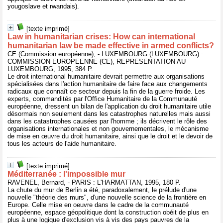
yougoslave et rwandais).
[texte imprimé]
Law in humanitarian crises: How can international
humanitarian law be made effective in armed conflicts?
CE (Commission européenne), - LUXEMBOURG (LUXEMBOURG) :
COMMISSION EUROPEENNE (CE), REPRESENTATION AU
LUXEMBOURG, 1995, 384 P.
Le droit international humanitaire devrait permettre aux organisations
spécialisées dans l'action humanitaire de faire face aux changements
radicaux que connaît ce secteur depuis la fin de la guerre froide. Les
experts, commandités par l'Office Humanitaire de la Communauté
européenne, dressent un bilan de l'application du droit humanitaire utile
désormais non seulement dans les catastrophes naturelles mais aussi
dans les catastrophes causées par l'homme ; ils décrivent le rôle des
organisations internationales et non gouvernementales, le mécanisme
de mise en œuvre du droit humanitaire, ainsi que le droit et le devoir de
tous les acteurs de l'aide humanitaire.
[texte imprimé]
Méditerranée : l'impossible mur
RAVENEL, Bernard, - PARIS : L'HARMATTAN, 1995, 180 P.
La chute du mur de Berlin a été, paradoxalement, le prélude d'une
nouvelle "théorie des murs", d'une nouvelle science de la frontière en
Europe. Celle mise en oeuvre dans le cadre de la communauté
européenne, espace géopolitique dont la construction obéit de plus en
plus à une logique d'exclusion vis à vis des pays pauvres de la