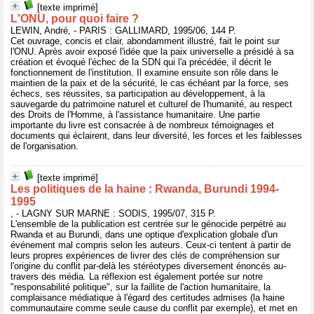
[texte imprimé]
L'ONU, pour quoi faire ?
LEWIN, André, - PARIS : GALLIMARD, 1995/06, 144 P.
Cet ouvrage, concis et clair, abondamment illustré, fait le point sur
l'ONU. Après avoir exposé l'idée que la paix universelle a présidé à sa
création et évoqué l'échec de la SDN qui l'a précédée, il décrit le
fonctionnement de l'institution. Il examine ensuite son rôle dans le
maintien de la paix et de la sécurité, le cas échéant par la force, ses
échecs, ses réussites, sa participation au développement, à la
sauvegarde du patrimoine naturel et culturel de l'humanité, au respect
des Droits de l'Homme, à l'assistance humanitaire. Une partie
importante du livre est consacrée à de nombreux témoignages et
documents qui éclairent, dans leur diversité, les forces et les faiblesses
de l'organisation.
[texte imprimé]
Les politiques de la haine : Rwanda, Burundi 1994-
1995
, - LAGNY SUR MARNE : SODIS, 1995/07, 315 P.
L'ensemble de la publication est centrée sur le génocide perpétré au
Rwanda et au Burundi, dans une optique d'explication globale d'un
événement mal compris selon les auteurs. Ceux-ci tentent à partir de
leurs propres expériences de livrer des clés de compréhension sur
l'origine du conflit par-delà les stéréotypes diversement énoncés au-
travers des média. La réflexion est également portée sur notre
"responsabilité politique", sur la faillite de l'action humanitaire, la
complaisance médiatique à l'égard des certitudes admises (la haine
communautaire comme seule cause du conflit par exemple), et met en