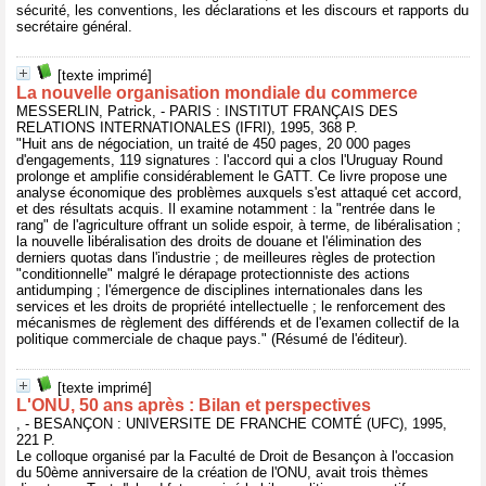
sécurité, les conventions, les déclarations et les discours et rapports du
secrétaire général.
[texte imprimé]
La nouvelle organisation mondiale du commerce
MESSERLIN, Patrick, - PARIS : INSTITUT FRANÇAIS DES
RELATIONS INTERNATIONALES (IFRI), 1995, 368 P.
"Huit ans de négociation, un traité de 450 pages, 20 000 pages
d'engagements, 119 signatures : l'accord qui a clos l'Uruguay Round
prolonge et amplifie considérablement le GATT. Ce livre propose une
analyse économique des problèmes auxquels s'est attaqué cet accord,
et des résultats acquis. Il examine notamment : la "rentrée dans le
rang" de l'agriculture offrant un solide espoir, à terme, de libéralisation ;
la nouvelle libéralisation des droits de douane et l'élimination des
derniers quotas dans l'industrie ; de meilleures règles de protection
"conditionnelle" malgré le dérapage protectionniste des actions
antidumping ; l'émergence de disciplines internationales dans les
services et les droits de propriété intellectuelle ; le renforcement des
mécanismes de règlement des différends et de l'examen collectif de la
politique commerciale de chaque pays." (Résumé de l'éditeur).
[texte imprimé]
L'ONU, 50 ans après : Bilan et perspectives
, - BESANÇON : UNIVERSITE DE FRANCHE COMTÉ (UFC), 1995,
221 P.
Le colloque organisé par la Faculté de Droit de Besançon à l'occasion
du 50ème anniversaire de la création de l'ONU, avait trois thèmes