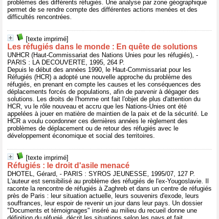
problèmes des différents réfugiés. Une analyse par zone géographique
permet de se rendre compte des différentes actions menées et des
difficultés rencontrées.
[texte imprimé]
Les réfugiés dans le monde : En quête de solutions
UNHCR (Haut-Commissariat des Nations Unies pour les réfugiés), -
PARIS : LA DECOUVERTE, 1995, 264 P.
Depuis le début des années 1990, le Haut-Commissariat pour les
Réfugiés (HCR) a adopté une nouvelle approche du problème des
réfugiés, en prenant en compte les causes et les conséquences des
déplacements forcés de populations, afin de parvenir à dégager des
solutions. Les droits de l'homme ont fait l'objet de plus d'attention du
HCR, vu le rôle nouveau et accru que les Nations-Unies ont été
appelées à jouer en matière de maintien de la paix et de la sécurité. Le
HCR a voulu coordonner ces dernières années le règlement des
problèmes de déplacement ou de retour des réfugiés avec le
développement économique et social des territoires.
[texte imprimé]
Réfugiés : le droit d'asile menacé
DHOTEL, Gérard, - PARIS : SYROS JEUNESSE, 1995/07, 127 P.
L'auteur est sensibilisé au problème des réfugiés de l'ex-Yougoslavie. Il
raconte la rencontre de réfugiés à Zaghreb et dans un centre de réfugiés
près de Paris : leur situation actuelle, leurs souvenirs d'exode, leurs
souffrances, leur espoir de revenir un jour dans leur pays. Un dossier
"Documents et témoignages" inséré au milieu du recueil donne une
définition du réfugié, décrit les situations selon les pays et fait