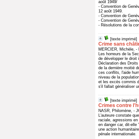
août 1949/
- Convention de Genèv
12 août 1949.
- Convention de Genève
- Convention de Genève
- Résolutions de la c
[texte imprimé]
Crime sans châti
MERCIER, Michèle, -
Les horreurs de la Se
de développer le droit
Déclaration des Droits
de la dernière moitié 
ces conflits, l'aide h
niveau de la populatio
et les excès commis du
s'il fallait généraliser
[texte imprimé]
Crimes contre l'h
NASR, Philomène, - 
L'auteure constate que
raciale, agressions en 
en danger car, dit-elle 
une action humanitaire 
pénale internationale.