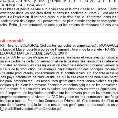
ie-Claire, - GENEVE (SUISSE) : UNIVERSITE DE GENEVE, FACULTE 
ATION (FPSE), 1994, 463 P.
urs idées et points de vue sur la violence et le droit d'asile en Europe. Cette 
existence dans les sociétés d'exil et dans les sociétés du Nord ? Il est observ
onduit à l'exclusion. Il est noté aussi que le droit d'asile "s'enferme" dans les
radicale est développé, qui permettrait une plus grande égalité et homogénéit
droits. Enfin , il est demandé de continuer les actions de résistance à ces vio
fruit convoité
T, Hélène ; SOLAGRAL (Solidarités agricoles et alimentaires) ; MONGRUEL
 Léopold Mayer pour le progrès de l'homme) ; Avenir de la planète - PARIS :
EOPOLD MAYER (ECLM), 1994/02, 100 P.
 à 17.500 le nombre d'espèces tropicales, animales et végétales qui dispara
ose le problème de la conservation et de la gestion des ressources naturelle
 modèles économiques classiques et on cherche à intégrer progressivement l
ceux de la production, par exemple par l'instauration des principes "pollueu
coûts entre producteurs, consommateurs et contribuables. On s'oriente actuell
des pays détenteurs de biodiversité, ce qui laisse espérer de nouvelles pers
rincipaux propriétaires. Les ressources génétiques étant renouvelables sur plac
ondition qu'ils aient les moyens financiers et technologiques de les conserver.
 et d'imposer, à qui voudrait les exploiter, des échanges en termes équitables
hent à imposer une législation mondiale sur les brevets pour les inventions bi
pproprier directement le vivant. La FAO les y aide en leur permettant l'accès g
ccès libre à tous au Patrimoine Commun de l'Humanité. Ces termes du débat m
dique de préservation à la fois des ressources génétiques et des espèces en vo
df_livre/31BiodiversiteLeFruitConvoite.pdf