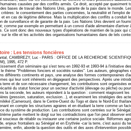
es humaines causées par des conflits armés. Ce droit, accepté par quasiment
e des bases de travail des Nations Unis, garante de la paix dans le monde. Le
s critères: le consentement des parties concernées, la neutralité et l'emploi d
et en cas de légitime défense. Mais la multiplication des conflits a conduit l
ion de surveillance et de garante de la paix. Les Nations Unis devient un fourn
t; comme par exemple en permettant à un convoi d'aide alimentaire d'arriver 
es. Ce sont donc des nouveaux types d'opérations de maintien de la paix qui c
 sur le rôle et les activités des organisations humanitaires dans de tels conte
ritoire : Les tensions foncières
ntal, CAMBREZY, Luc - PARIS : OFFICE DE LA RECHERCHE SCIENTIFI
, 1995, 472 P.
tissement d'un séminaire qui s'est tenu en 1992-93 et 1993-94 à l'initiative d
r le thème "Problèmes fonciers et sociétés rurales". Les auteurs, géographes e
ans différents continents et pays, une analyse des formes contemporaines d'
èmes qui leur sont inhérents en dégageant des perspectives. Après une introdu
la terre et de son nécessaire changement, les contributions sont organisées en
écarité du statut foncier pour un secteur d'activité (élevage ou pêche) ou po
s la seconde, les auteurs répondent à la question : comment réagissent les 
ères (pression, saturation, exclusion...), et examinent les stratégies des acte
miléké (Cameroun), dans le Centre-Ouest du Togo et dans le Nord-Est thaïland
renant en compte les structures agraires et en étudiant la terre comme un fact
e du système de production. Les contributions sont centrées sur le Sénégal, 
atrième partie mettent le doigt sur les contradictions que l'on peut observer en
tat soucieux de rétablir ou instaurer une certaine justice sociale. Réformes ag
e, enjeux frontaliers au Sénégal et en Erythrée -car la terre, c'est aussi du te
ernière, enfin, aborde la question des outils et des axes d'intervention possibl