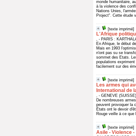
monde humanitaire, au 
à la violence des conf
Nations Unies, l'armée
Project". Cette étude 
[texte imprimé]
L'Afrique politiq
, - PARIS : KARTHALA
En Afrique, le début d
Mais en 1993 l'optimism
n'ont pas su se transf
sommet des Etats. Les 
populations expriment 
facilement sur des ém
[texte imprimé]
Les armes qui av
International de 
, - GENEVE (SUISSE
De nombreuses armes, 
peuvent provoquer la c
États ont le devoir d'
Rouge veille à ce que 
[texte imprimé]
Asile - Violence 