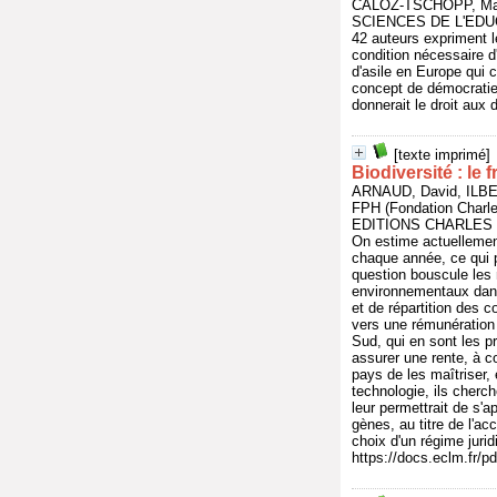
CALOZ-TSCHOPP, Mar
SCIENCES DE L'EDUC
42 auteurs expriment le
condition nécessaire d'
d'asile en Europe qui c
concept de démocratie 
donnerait le droit aux 
[texte imprimé]
Biodiversité : le 
ARNAUD, David, ILBER
FPH (Fondation Charles
EDITIONS CHARLES L
On estime actuellement
chaque année, ce qui p
question bouscule les
environnementaux dans 
et de répartition des 
vers une rémunération 
Sud, qui en sont les p
assurer une rente, à c
pays de les maîtriser,
technologie, ils cherc
leur permettrait de s'a
gènes, au titre de l'a
choix d'un régime juri
https://docs.eclm.fr/p