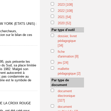
2023
[108]
2022
[108]
2021
[54]
2020
[52]
- NEW YORK (ETATS UNIS) :
Par type d'outil
 chercheurs,
exion sur le bilan de ces
dossier, livret
pédagogique
[34]
fiche
d'animation
[8]
95, puis présente les
jeu
[24]
 du Sud, sa place limitée
mallette
uis 1982. Malgré son
ment autocentré à
pédagogique
[2]
'est pas condamnée au
érie est le symbole de
Par type de
document
document
électronique
[327]
L DE LA CROIX ROUGE
document
ls, ont été créé pour