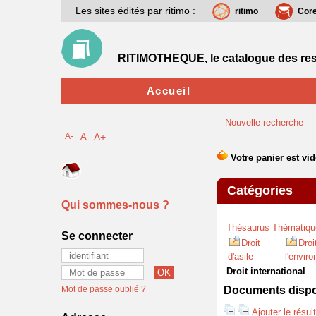
Les sites édités par ritimo :
ritimo
Cor
RITIMOTHEQUE, le catalogue des res
Accueil
Nouvelle recherche
A-
A
A+
Catégories
Qui sommes-nous ?
Thésaurus Thématiqu
Se connecter
Droit
Droi
d'asile
l'envir
Droit international
Mot de passe oublié ?
Documents dispon
Ajouter le résul