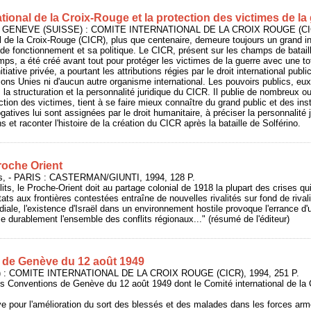
tional de la Croix-Rouge et la protection des victimes de la
 - GENEVE (SUISSE) : COMITE INTERNATIONAL DE LA CROIX ROUGE (CICR
l de la Croix-Rouge (CICR), plus que centenaire, demeure toujours un grand i
de fonctionnement et sa politique. Le CICR, présent sur les champs de batai
mps, a été créé avant tout pour protéger les victimes de la guerre avec une tot
initiative privée, a pourtant les attributions régies par le droit international publ
tions Unies ni d'aucun autre organisme international. Les pouvoirs publics, e
er, la structuration et la personnalité juridique du CICR. Il publie de nombreux o
ction des victimes, tient à se faire mieux connaître du grand public et des inst
gatives lui sont assignées par le droit humanitaire, à préciser la personnalité
s et raconter l'histoire de la création du CICR après la bataille de Solférino.
roche Orient
, - PARIS : CASTERMAN/GIUNTI, 1994, 128 P.
lits, le Proche-Orient doit au partage colonial de 1918 la plupart des crises qui
tats aux frontières contestées entraîne de nouvelles rivalités sur fond de rival
le, l'existence d'Israël dans un environnement hostile provoque l'errance d'u
se durablement l'ensemble des conflits régionaux..." (résumé de l'éditeur)
 de Genève du 12 août 1949
) : COMITE INTERNATIONAL DE LA CROIX ROUGE (CICR), 1994, 251 P.
es Conventions de Genève du 12 août 1949 dont le Comité international de la 
e pour l'amélioration du sort des blessés et des malades dans les forces a