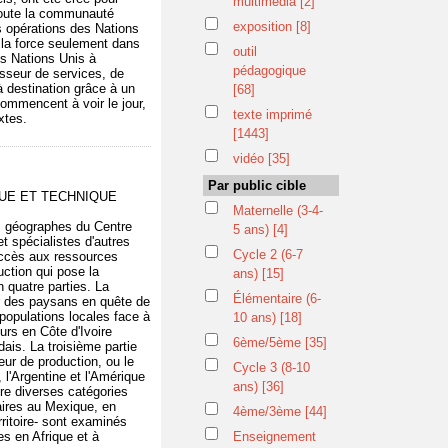
multimédia
[2]
 toute la communauté
exposition
[8]
s opérations des Nations
e la force seulement dans
outil
es Nations Unis à
pédagogique
isseur de services, de
à destination grâce à un
[68]
ommencent à voir le jour,
texte imprimé
xtes.
[1443]
vidéo
[35]
Par public cible
QUE ET TECHNIQUE
Maternelle (3-4-
es géographes du Centre
5 ans)
[4]
t spécialistes d'autres
Cycle 2 (6-7
accès aux ressources
ction qui pose la
ans)
[15]
 quatre parties. La
Élémentaire (6-
ur des paysans en quête de
populations locales face à
10 ans)
[18]
urs en Côte d'Ivoire
6ème/5ème
[35]
ais. La troisième partie
eur de production, ou le
Cycle 3 (8-10
l'Argentine et l'Amérique
ans)
[36]
tre diverses catégories
raires au Mexique, en
4ème/3ème
[44]
rritoire- sont examinés
es en Afrique et à
Enseignement