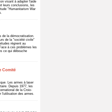
n visant à adapter l'aide
t leurs conclusions, les
e étude "Humanitarism War
s.
s de la démocratisation.
rs de la "société civile"
bitudes règnent au
 Face à ces problèmes les
ées ce qui débouche
le Comité
ique. Les armes à laser
taire. Depuis 1977, les
ernational de la Croix-
l'utilisation des armes.