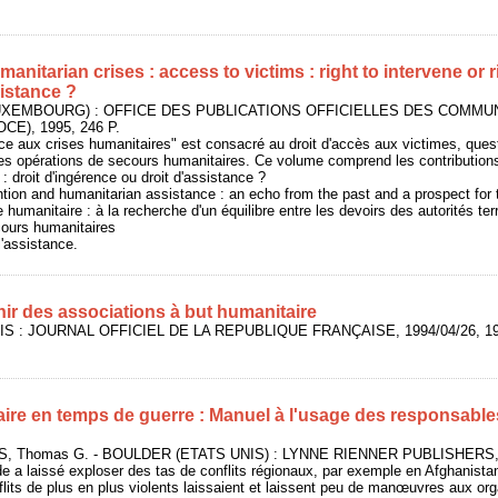
anitarian crises : access to victims : right to intervene or r
istance ?
LUXEMBOURG) : OFFICE DES PUBLICATIONS OFFICIELLES DES COMM
), 1995, 246 P.
ace aux crises humanitaires" est consacré au droit d'accès aux victimes, que
des opérations de secours humanitaires. Ce volume comprend les contributions
: droit d'ingérence ou droit d'assistance ?
ntion and humanitarian assistance : an echo from the past and a prospect for 
e humanitaire : à la recherche d'un équilibre entre les devoirs des autorités terr
ours humanitaires
l'assistance.
nir des associations à but humanitaire
RIS : JOURNAL OFFICIEL DE LA REPUBLIQUE FRANÇAISE, 1994/04/26, 19
ire en temps de guerre : Manuel à l'usage des responsables
SS, Thomas G. - BOULDER (ETATS UNIS) : LYNNE RIENNER PUBLISHERS, 
oide a laissé exploser des tas de conflits régionaux, par exemple en Afghanist
its de plus en plus violents laissaient et laissent peu de manœuvres aux or