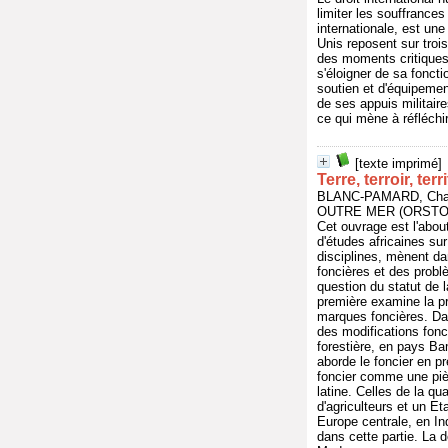
limiter les souffranc
internationale, est un
Unis reposent sur troi
des moments critiques 
s'éloigner de sa fonct
soutien et d'équipemen
de ses appuis militair
ce qui mène à réfléchir
[texte imprimé]
Terre, terroir, ter
BLANC-PAMARD, Cha
OUTRE MER (ORSTOM)
Cet ouvrage est l'abou
d'études africaines su
disciplines, mènent d
foncières et des probl
question du statut de 
première examine la pr
marques foncières. Dan
des modifications fonci
forestière, en pays Ba
aborde le foncier en p
foncier comme une pièc
latine. Celles de la qu
d'agriculteurs et un E
Europe centrale, en Ind
dans cette partie. La d