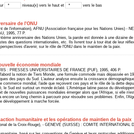
sur
niveau(x) vers le haut et
vers le bas
versaire de l'ONU
 de l'information), AFNU (Association française pour les Nations Unies) 
 1995, 77 P.
ntième anniversaire des Nations Unies, la parole est donnée à une dizaine de
stes des questions internationales, etc. Ils livrent tour à tour état de leur réfl
perspectives d'avenir, sur le rôle de l'ONU dans le maintien de la paix.
ouvelle économie mondiale
ARIS : PRESSES UNIVERSITAIRES DE FRANCE (PUF), 1995, 406 P.
 d'abord la notion de Tiers Monde, une formule commode mais dépassée en 19
tiques des pays du Sud. L'auteur analyse ensuite la croissance démographique
e commerce mondial, l'aide que reçoivent ces pays et le rôle de la dette dep
, le Sud est surtout un monde éclaté. L'Amérique latine passe du développe
 voit de nouvelles puissances mondiales émerger alors que l'Afrique, si elle n
encore un long chemin à parcourir pour résoudre ses problèmes. Enfin, l'Alg
 de développement à marche forcée.
ction humanitaire et les opérations de maintien de la paix
ational de la Croix-Rouge), - GENEVE (SUISSE) : COMITE INTERNATIONA
 humanitaire, basé sur les conventions de Genève et leurs protocoles additionne