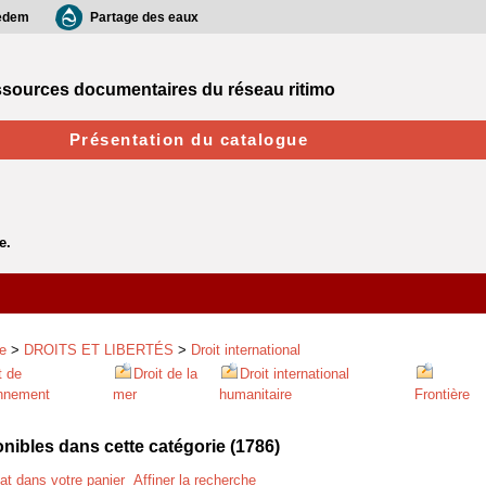
edem
Partage des eaux
sources documentaires du réseau ritimo
Présentation du catalogue
e
>
DROITS ET LIBERTÉS
>
Droit international
t de
Droit de la
Droit international
onnement
mer
humanitaire
Frontière
ibles dans cette catégorie (
1786
)
tat dans votre panier
Affiner la recherche