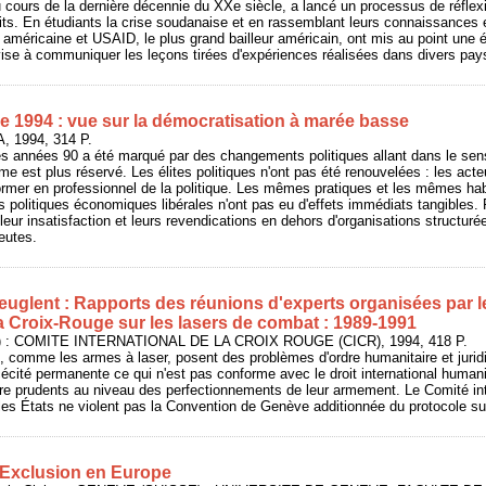
cours de la dernière décennie du XXe siècle, a lancé un processus de réflexio
lits. En étudiants la crise soudanaise et en rassemblant leurs connaissances e
 américaine et USAID, le plus grand bailleur américain, ont mis au point un
vise à communiquer les leçons tirées d'expériences réalisées dans divers pay
ue 1994 : vue sur la démocratisation à marée basse
, 1994, 314 P.
es années 90 a été marqué par des changements politiques allant dans le sen
e est plus réservé. Les élites politiques n'ont pas été renouvelées : les acteu
ormer en professionnel de la politique. Les mêmes pratiques et les mêmes ha
politiques économiques libérales n'ont pas eu d'effets immédiats tangibles.
leur insatisfaction et leurs revendications en dehors d'organisations structur
eutes.
euglent : Rapports des réunions d'experts organisées par 
la Croix-Rouge sur les lasers de combat : 1989-1991
) : COMITE INTERNATIONAL DE LA CROIX ROUGE (CICR), 1994, 418 P.
comme les armes à laser, posent des problèmes d'ordre humanitaire et jurid
écité permanente ce qui n'est pas conforme avec le droit international humani
être prudents au niveau des perfectionnements de leur armement. Le Comité int
les États ne violent pas la Convention de Genève additionnée du protocole sur 
- Exclusion en Europe