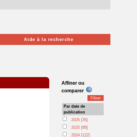
Aide à la recherche
Affiner ou
comparer
Par date de
publication
2026
[35]
2025
[88]
2024
[122]