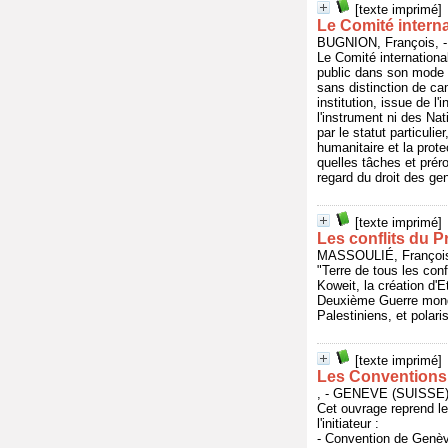
[texte imprimé]
Le Comité interna
BUGNION, François,
Le Comité internationa
public dans son mode 
sans distinction de ca
institution, issue de l'
l'instrument ni des Na
par le statut particuli
humanitaire et la prote
quelles tâches et préro
regard du droit des gen
[texte imprimé]
Les conflits du P
MASSOULIÉ, François
"Terre de tous les conf
Koweit, la création d'E
Deuxième Guerre mondia
Palestiniens, et polari
[texte imprimé]
Les Conventions
, - GENEVE (SUISSE
Cet ouvrage reprend l
l'initiateur :
- Convention de Genèv