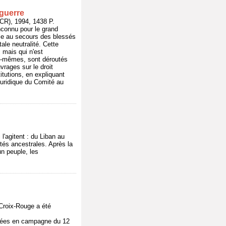
 guerre
), 1994, 1438 P.
nconnu pour le grand
lle au secours des blessés
ale neutralité. Cette
ic mais qui n'est
ux-mêmes, sont déroutés
uvrages sur le droit
itutions, en expliquant
 juridique du Comité au
 l'agitent : du Liban au
ités ancestrales. Après la
n peuple, les
Croix-Rouge a été
rmées en campagne du 12