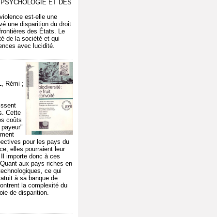
DE PSYCHOLOGIE ET DES
violence est-elle une
é une disparition du droit
 frontières des États. Le
é de la société et qui
lences avec lucidité.
, Rémi ;
issent
s. Cette
es coûts
r payeur"
ement
pectives pour les pays du
e, elles pourraient leur
 Il importe donc à ces
. Quant aux pays riches en
otechnologiques, ce qui
ratuit à sa banque de
ontrent la complexité du
ie de disparition.