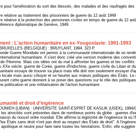
e pour l'amélioration du sort des blessés, des malades et des naufragés des
 relative au traitement des prisonniers de guerre du 12 août 1949
 relative à la protection des personnes civiles en temps de guerre du 12 aoû
onférence diplomatique de Genève, 1949.
ment : L'action humanitaire en ex-Yougoslavie: 1991-1993
 BRUXELLES (BELGIQUE) : BRUYLANT, 1994, 323 P.
conde Guerre Mondiale ont permis à la communauté internationale de se rendr
 international humanitaire. Il s'est donc créé une version moderne des conven
 de l'Homme. Mais ces idées ont du mal à affronter les guerres et les conflits 
du XXe siècle: guerre de Corée, guerre d'Indochine, guerre civile du Liban et 
umanitaire essaye de trouver sa place mais elle doit non seulement essayer d'a
n locale mais aussi côtoyer et se heurter aux mœurs politiques des Etats. Le c
rant cette guerre donnent à se poser des questions sur le rôle des politiques
 une politisation et une militarisation de l'action humanitaire.
umanité et droit d'ingérence
JOUNIEH (LIBAN) : UNIVERSITE SAINT-ESPRIT DE KASLIK (USEK), 1994/03
 les atrocités sont présentes dans de nombreux points du globe : guerres d'ex
raison du nouvel ordre mondial. Elle affirme la légitimité de l'ingérence là où 
"les États sans droit n'ont pas droit au respect des États de droit". A l'ingérenc
apolitique et neutre pour faire taire toutes les hésitations. Enfin, elle suggère