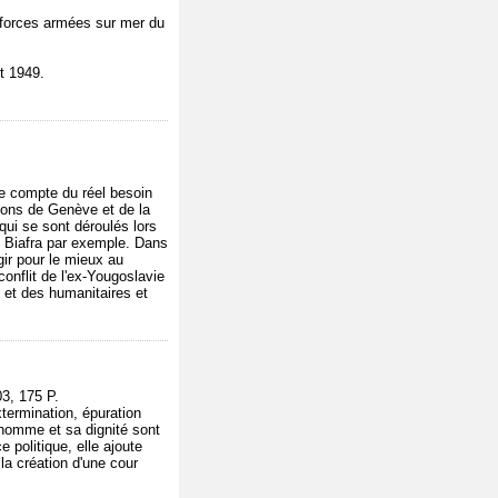
 forces armées sur mer du
t 1949.
e compte du réel besoin
tions de Genève et de la
qui se sont déroulés lors
du Biafra par exemple. Dans
gir pour le mieux au
onflit de l'ex-Yougoslavie
 et des humanitaires et
, 175 P.
termination, épuration
l'homme et sa dignité sont
e politique, elle ajoute
 la création d'une cour