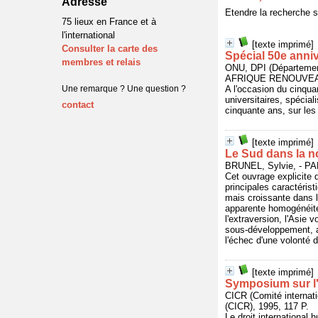
Adresse
Etendre la recherche 
75 lieux en France et à
l'international
[texte imprimé]
Consulter la carte des
Spécial 50e anni
membres et relais
ONU, DPI (Département
AFRIQUE RENOUVEAU,
Une remarque ? Une question ?
A l'occasion du cinqua
universitaires, spéciali
contact
cinquante ans, sur les 
[texte imprimé]
Le Sud dans la n
BRUNEL, Sylvie, - P
Cet ouvrage explicite
principales caractéris
mais croissante dans l
apparente homogénéité
l'extraversion, l'Asie
sous-développement, a 
l'échec d'une volonté
[texte imprimé]
Symposium sur l'a
CICR (Comité intern
(CICR), 1995, 117 P.
Le droit international