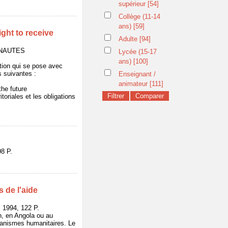
supérieur
[54]
Collège (11-14
ans)
[59]
ight to receive
Adulte
[94]
UNAUTES
Lycée (15-17
ans)
[100]
stion qui se pose avec
 suivantes :
Enseignant /
animateur
[111]
the future
itoriales et les obligations
8 P.
 de l'aide
1994, 122 P.
an, en Angola ou au
ganismes humanitaires. Le