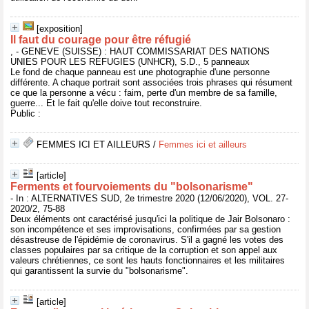
[exposition]
Il faut du courage pour être réfugié
, - GENEVE (SUISSE) : HAUT COMMISSARIAT DES NATIONS
UNIES POUR LES REFUGIES (UNHCR), S.D., 5 panneaux
Le fond de chaque panneau est une photographie d'une personne
différente. A chaque portrait sont associées trois phrases qui résument
ce que la personne a vécu : faim, perte d'un membre de sa famille,
guerre... Et le fait qu'elle doive tout reconstruire.
Public :
FEMMES ICI ET AILLEURS
/
Femmes ici et ailleurs
[article]
Ferments et fourvoiements du "bolsonarisme"
- In : ALTERNATIVES SUD, 2e trimestre 2020 (12/06/2020), VOL. 27-
2020/2, 75-88
Deux éléments ont caractérisé jusqu'ici la politique de Jair Bolsonaro :
son incompétence et ses improvisations, confirmées par sa gestion
désastreuse de l'épidémie de coronavirus. S'il a gagné les votes des
classes populaires par sa critique de la corruption et son appel aux
valeurs chrétiennes, ce sont les hauts fonctionnaires et les militaires
qui garantissent la survie du "bolsonarisme".
[article]