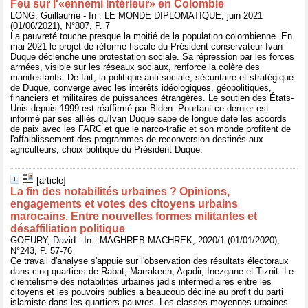
Feu sur l'«ennemi intérieur» en Colombie
LONG, Guillaume - In : LE MONDE DIPLOMATIQUE, juin 2021
(01/06/2021), N°807, P. 7
La pauvreté touche presque la moitié de la population colombienne. En
mai 2021 le projet de réforme fiscale du Président conservateur Ivan
Duque déclenche une protestation sociale. Sa répression par les forces
armées, visible sur les réseaux sociaux, renforce la colère des
manifestants. De fait, la politique anti-sociale, sécuritaire et stratégique
de Duque, converge avec les intérêts idéologiques, géopolitiques,
financiers et militaires de puissances étrangères. Le soutien des États-
Unis depuis 1999 est réaffirmé par Biden. Pourtant ce dernier est
informé par ses alliés qu'Ivan Duque sape de longue date les accords
de paix avec les FARC et que le narco-trafic et son monde profitent de
l'affaiblissement des programmes de reconversion destinés aux
agriculteurs, choix politique du Président Duque.
[article]
La fin des notabilités urbaines ? Opinions,
engagements et votes des citoyens urbains
marocains. Entre nouvelles formes militantes et
désaffiliation politique
GOEURY, David - In : MAGHREB-MACHREK, 2020/1 (01/01/2020),
N°243, P. 57-76
Ce travail d'analyse s'appuie sur l'observation des résultats électoraux
dans cinq quartiers de Rabat, Marrakech, Agadir, Inezgane et Tiznit. Le
clientélisme des notabilités urbaines jadis intermédiaires entre les
citoyens et les pouvoirs publics a beaucoup décliné au profit du parti
islamiste dans les quartiers pauvres. Les classes moyennes urbaines