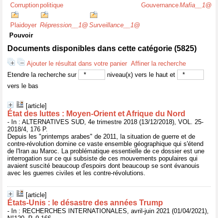
Corruption
politique
Gouvernance
Mafia__1
@
Plaidoyer
Répression__1
@
Surveillance__1
@
Pouvoir
Documents disponibles dans cette catégorie (
5825
)
Ajouter le résultat dans votre panier
Affiner la recherche
Etendre la recherche sur
niveau(x) vers le haut et
vers le bas
[article]
État des luttes : Moyen-Orient et Afrique du Nord
- In : ALTERNATIVES SUD, 4e trimestre 2018 (13/12/2018), VOL. 25-
2018/4, 176 P.
Depuis les "printemps arabes" de 2011, la situation de guerre et de
contre-révolution domine ce vaste ensemble géographique qui s'étend
de l'Iran au Maroc. La problématique essentielle de ce dossier est une
interrogation sur ce qui subsiste de ces mouvements populaires qui
avaient suscité beaucoup d'espoirs dont beaucoup se sont évanouis
avec les guerres civiles et les contre-révolutions.
[article]
États-Unis : le désastre des années Trump
- In : RECHERCHES INTERNATIONALES, avril-juin 2021 (01/04/2021),