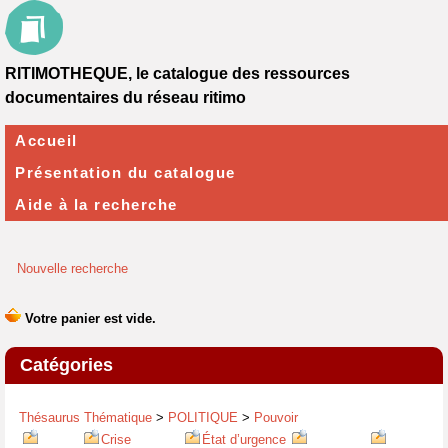
RITIMOTHEQUE, le catalogue des ressources
documentaires du réseau ritimo
Accueil
Présentation du catalogue
Aide à la recherche
Nouvelle recherche
Catégories
Thésaurus Thématique
>
POLITIQUE
>
Pouvoir
Crise
État d’urgence