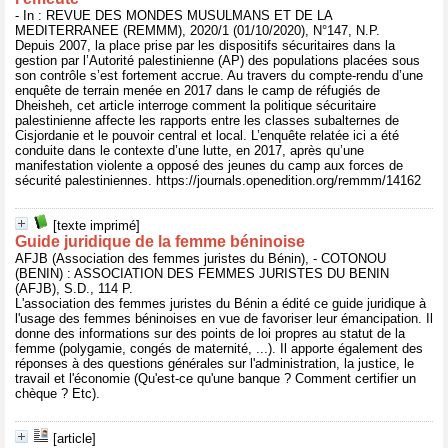
- In : REVUE DES MONDES MUSULMANS ET DE LA
MEDITERRANEE (REMMM), 2020/1 (01/10/2020), N°147, N.P.
Depuis 2007, la place prise par les dispositifs sécuritaires dans la
gestion par l’Autorité palestinienne (AP) des populations placées sous
son contrôle s’est fortement accrue. Au travers du compte-rendu d’une
enquête de terrain menée en 2017 dans le camp de réfugiés de
Dheisheh, cet article interroge comment la politique sécuritaire
palestinienne affecte les rapports entre les classes subalternes de
Cisjordanie et le pouvoir central et local. L’enquête relatée ici a été
conduite dans le contexte d’une lutte, en 2017, après qu’une
manifestation violente a opposé des jeunes du camp aux forces de
sécurité palestiniennes. https://journals.openedition.org/remmm/14162
[texte imprimé]
Guide juridique de la femme béninoise
AFJB (Association des femmes juristes du Bénin), - COTONOU
(BENIN) : ASSOCIATION DES FEMMES JURISTES DU BENIN
(AFJB), S.D., 114 P.
L'association des femmes juristes du Bénin a édité ce guide juridique à
l'usage des femmes béninoises en vue de favoriser leur émancipation. Il
donne des informations sur des points de loi propres au statut de la
femme (polygamie, congés de maternité, ...). Il apporte également des
réponses à des questions générales sur l'administration, la justice, le
travail et l'économie (Qu'est-ce qu'une banque ? Comment certifier un
chèque ? Etc).
[article]