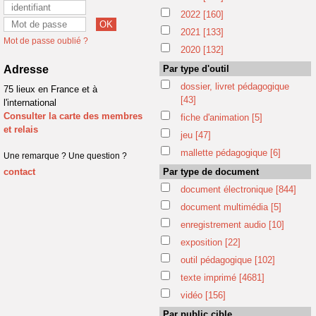
2022
[160]
2021
[133]
Mot de passe oublié ?
2020
[132]
Adresse
Par type d'outil
dossier, livret pédagogique
75 lieux en France et à
[43]
l'international
Consulter la carte des membres
fiche d'animation
[5]
et relais
jeu
[47]
mallette pédagogique
[6]
Une remarque ? Une question ?
contact
Par type de document
document électronique
[844]
document multimédia
[5]
enregistrement audio
[10]
exposition
[22]
outil pédagogique
[102]
texte imprimé
[4681]
vidéo
[156]
Par public cible