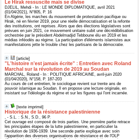
Le Hirak ressuscite mais se divise
DJELIL, Mehdi - In : LE MONDE DIPLOMATIQUE, avril 2021
(01/04/2021), N°805, P. 16
En Algérie, les marches du mouvement de protestation pacifique ou
Hirak, né en février 2019, pour une réelle démocratisation et la refonte
des institutions, ont reprises. Alors que des élections législatives sont
prévues en juin 2021, ce mouvement unitaire subit une décrédibilisation
orchestrée par le président Abdelmadjid Tebboune élu en 2019 et les
médias inféodés au régime. La participation d'éléments islamistes aux
manifestations jette le trouble chez les partisans de la démocratie.
[article]
"L'histoire n'est jamais écrite" : Entretien avec Roland
Marchal sur la révolution de 2019 au Soudan
MARCHAL, Roland - In : POLITIQUE AFRICAINE, avril-juin 2020
(01/04/2020), N°158, P. 187-203
Au cours de cet entretien, le sociologue revient sur trente ans de
pouvoir islamique au Soudan. Il en propose une lecture originale, en
insistant sur l'idéologie du régime et sur les figures qui l'ont incarnée.
[texte imprimé]
Historique de la résistance palestinienne
, - S.L. : S.N., S.D., 96 P.
Cet ouvrage est composé de trois parties. Une première partie retrace
les principales étapes de la lutte palestinienne, en particulier la
révolution de 1936-1939. Une seconde partie explique avec soin
l'apparition des diverses organisations de résistance et de l'OLP