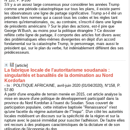
N°120, P. 9-166
S'il y a un assez large consensus pour considérer les années Trump
comme une période catastrophique sur tous les plans, il existe parmi
les observateurs une ligne de partage significative. Trump a-t-il été un
président hors normes qui a cassé tous les codes et les règles tant
internes qu'internationales, ou, au contraire, s'inscrit-il dans une lignée
de présidents américains ? Sur le plan des actions, est-il pire que
George W.Bush, au moins pour la politique étrangère ? Ce dossier
reflète cette ligne de partage, il comporte des articles fort divers avec
des problématiques elles-mêmes divergentes en dépit d'un accord
fondamental sur la catastrophe Trump, le personnage, mais aussi le
président qui, sur le plan du verbe, fut indéniablement différent des ses
prédécesseurs.
[article]
La fabrique locale de l'autoritarisme soudanais :
singularités et banalités de la domination au Nord
Kordofan
- In : POLITIQUE AFRICAINE, avril-juin 2020 (01/04/2020), N°158, P.
57-80
A partir d'une enquête de terrain menée en 2015, cet article analyse la
mise en œuvre d'une politique de développement participatif dans la
province du Nord Kordofan à l'ouest du Soudan. Sous couvert de
participation populaire, cette initiative baptisée "Renaissance" n'est
qu'une facette du régime autoritaire de l'"Inqaz". D'un côté les autorités
locales mobilisent un discours sur la spécificité de la région et sur la
rupture avec le passé immédiat pour susciter l'adhésion. De l'autre elles
ont recours à des pratiques caractéristiques de la dictature et de son
utilisation de l'économie du don.