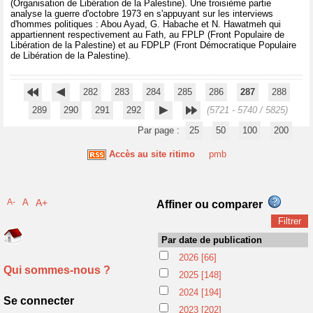
(Organisation de Libération de la Palestine). Une troisième partie
analyse la guerre d'octobre 1973 en s'appuyant sur les interviews
d'hommes politiques : Abou Ayad, G. Habache et N. Hawatmeh qui
appartiennent respectivement au Fath, au FPLP (Front Populaire de
Libération de la Palestine) et au FDPLP (Front Démocratique Populaire
de Libération de la Palestine).
282
283
284
285
286
287
288
289
290
291
292
(5721 - 5740 / 5825)
Par page :
25
50
100
200
Accès au site ritimo
pmb
A-
A
A+
Affiner ou comparer
Par date de publication
2026
[66]
Qui sommes-nous ?
2025
[148]
2024
[194]
Se connecter
2023
[202]