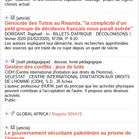
chinois actuel.
[article]
Génocide des Tutsis au Rwanda, "la complicité d'un
petit groupe de décideurs français nous paraît avérée"
DORIDANT, Raphaël - In : BILLETS D'AFRIQUE : DÉCOLONISONS !,
février 2020 (01/02/2020), N°294, P. 8-10
Les auteurs expliquent leur démarche, leurs recherches approfondies
des sources qui ont traité de ce sujet depuis un quart de siècle.
[outil pédagogique] : dossier, livret pédagogique
Gestion des conflits : jeux de lutte
CIDH (Centre international d'initiation aux droits de l'homme), -
SELESTAT : CENTRE INTERNATIONAL D'INITIATION AUX DROITS
DE L'HOMME (CIDH), S.D., 35 fiches
L'auteur, professeur d'IUFM, part du principe que les activités physiques
peuvent contribuer à l'acceptation de l'autre. Il propose ainsi diverses
activités.
Public :
GLOBAL AFRICA
/
Magatte NDIAYE
[article]
Le gouvernement sécuritaire palestinien au prisme de
l’émeute