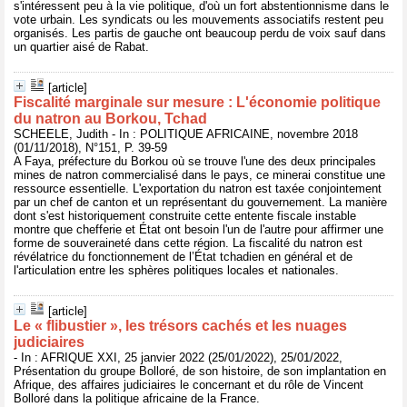
s'intéressent peu à la vie politique, d'où un fort abstentionnisme dans le
vote urbain. Les syndicats ou les mouvements associatifs restent peu
organisés. Les partis de gauche ont beaucoup perdu de voix sauf dans
un quartier aisé de Rabat.
[article]
Fiscalité marginale sur mesure : L'économie politique
du natron au Borkou, Tchad
SCHEELE, Judith - In : POLITIQUE AFRICAINE, novembre 2018
(01/11/2018), N°151, P. 39-59
A Faya, préfecture du Borkou où se trouve l'une des deux principales
mines de natron commercialisé dans le pays, ce minerai constitue une
ressource essentielle. L'exportation du natron est taxée conjointement
par un chef de canton et un représentant du gouvernement. La manière
dont s'est historiquement construite cette entente fiscale instable
montre que chefferie et État ont besoin l'un de l'autre pour affirmer une
forme de souveraineté dans cette région. La fiscalité du natron est
révélatrice du fonctionnement de l’État tchadien en général et de
l'articulation entre les sphères politiques locales et nationales.
[article]
Le « flibustier », les trésors cachés et les nuages
judiciaires
- In : AFRIQUE XXI, 25 janvier 2022 (25/01/2022), 25/01/2022,
Présentation du groupe Bolloré, de son histoire, de son implantation en
Afrique, des affaires judiciaires le concernant et du rôle de Vincent
Bolloré dans la politique africaine de la France.