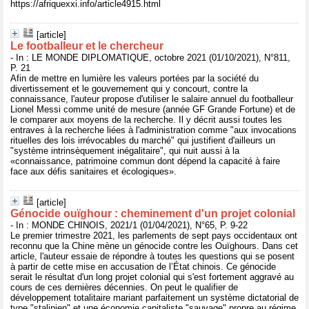
https://afriquexxi.info/article4915.html
[article]
Le footballeur et le chercheur
- In : LE MONDE DIPLOMATIQUE, octobre 2021 (01/10/2021), N°811,
P. 21
Afin de mettre en lumière les valeurs portées par la société du
divertissement et le gouvernement qui y concourt, contre la
connaissance, l'auteur propose d'utiliser le salaire annuel du footballeur
Lionel Messi comme unité de mesure (année GF Grande Fortune) et de
le comparer aux moyens de la recherche. Il y décrit aussi toutes les
entraves à la recherche liées à l'administration comme "aux invocations
rituelles des lois irrévocables du marché" qui justifient d'ailleurs un
"système intrinsèquement inégalitaire", qui nuit aussi à la
«connaissance, patrimoine commun dont dépend la capacité à faire
face aux défis sanitaires et écologiques».
[article]
Génocide ouïghour : cheminement d'un projet colonial
- In : MONDE CHINOIS, 2021/1 (01/04/2021), N°65, P. 9-22
Le premier trimestre 2021, les parlements de sept pays occidentaux ont
reconnu que la Chine mène un génocide contre les Ouïghours. Dans cet
article, l'auteur essaie de répondre à toutes les questions qui se posent
à partir de cette mise en accusation de l’État chinois. Ce génocide
serait le résultat d'un long projet colonial qui s'est fortement aggravé au
cours de ces dernières décennies. On peut le qualifier de
développement totalitaire mariant parfaitement un système dictatorial de
type "stalinien" et une économie capitaliste "sauvage" propre au régime