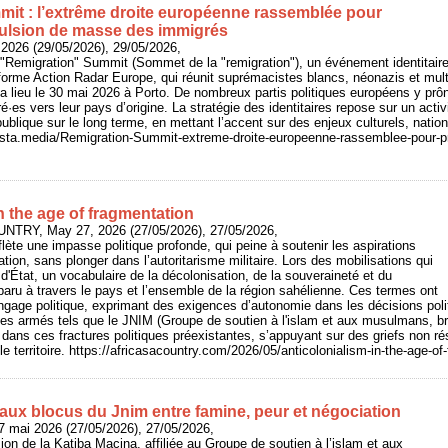
it : l’extrême droite européenne rassemblée pour
ulsion de masse des immigrés
 2026 (29/05/2026), 29/05/2026,
 "Remigration" Summit (Sommet de la "remigration"), un événement identitair
eforme Action Radar Europe, qui réunit suprémacistes blancs, néonazis et mu
a lieu le 30 mai 2026 à Porto. De nombreux partis politiques européens y prôn
·es vers leur pays d’origine. La stratégie des identitaires repose sur un acti
 publique sur le long terme, en mettant l’accent sur des enjeux culturels, natio
/basta.media/Remigration-Summit-extreme-droite-europeenne-rassemblee-pour-p
n the age of fragmentation
UNTRY, May 27, 2026 (27/05/2026), 27/05/2026,
flète une impasse politique profonde, qui peine à soutenir les aspirations
tion, sans plonger dans l’autoritarisme militaire. Lors des mobilisations qui
d'État, un vocabulaire de la décolonisation, de la souveraineté et du
aru à travers le pays et l’ensemble de la région sahélienne. Ces termes ont
angage politique, exprimant des exigences d’autonomie dans les décisions pol
pes armés tels que le JNIM (Groupe de soutien à l'islam et aux musulmans, br
 dans ces fractures politiques préexistantes, s’appuyant sur des griefs non ré
 le territoire. https://africasacountry.com/2026/05/anticolonialism-in-the-age-o
 aux blocus du Jnim entre famine, peur et négociation
7 mai 2026 (27/05/2026), 27/05/2026,
ion de la Katiba Macina, affiliée au Groupe de soutien à l’islam et aux