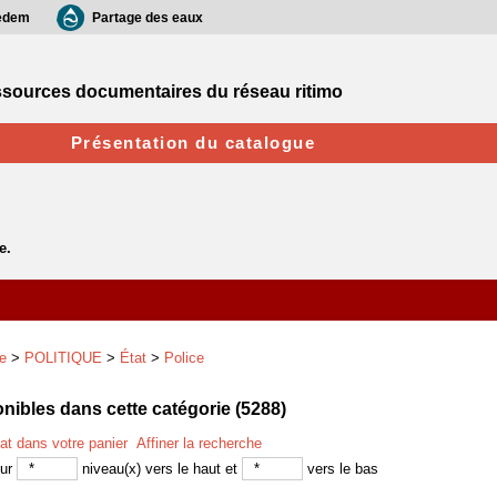
edem
Partage des eaux
sources documentaires du réseau ritimo
Présentation du catalogue
e
>
POLITIQUE
>
État
>
Police
ibles dans cette catégorie (
5288
)
tat dans votre panier
Affiner la recherche
sur
niveau(x) vers le haut et
vers le bas