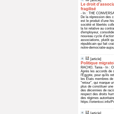
[article]
Le droit d’associ
fragilisé
- In : THE CONVERSAT
De la répression des co
est le produit d’une hi
société et libertés col
la loi relative au contr
d'employeur, consolide
nouveau cycle d’action
associations, plutôt q
républicain qui fait c
notre-democratie-aujou
[article]
Politique migrato
RACHO, Tania - In : O
Après les accords de s
l'Égypte, pour qu'ils 
les États membres de 
"retour", qui marque un
plus de constituer une 
des décennies de raci
respect des droits hu
des régimes autoritair
https://orientxxi.info/
[article]