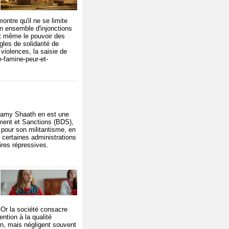
ontre qu'il ne se limite
un ensemble d'injonctions
 et même le pouvoir des
les de solidarité de
 violences, la saisie de
e-famine-peur-et-
 Ramy Shaath en est une
ement et Sanctions (BDS),
pour son militantisme, en
 certaines administrations
ires répressives.
 Or la société consacre
ntion à la qualité
on, mais négligent souvent