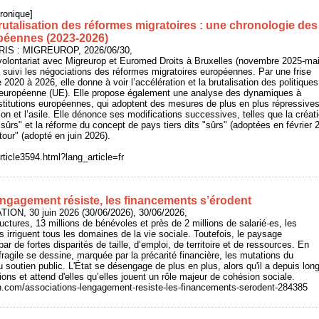
ronique]
rutalisation des réformes migratoires : une chronologie des
opéennes (2023-2026)
ARIS : MIGREUROP, 2026/06/30,
volontariat avec Migreurop et Euromed Droits à Bruxelles (novembre 2025-ma
 suivi les négociations des réformes migratoires européennes. Par une frise
 2020 à 2026, elle donne à voir l’accélération et la brutalisation des politiques
n européenne (UE). Elle propose également une analyse des dynamiques à
stitutions européennes, qui adoptent des mesures de plus en plus répressive
ion et l’asile. Elle dénonce ses modifications successives, telles que la créat
"sûrs" et la réforme du concept de pays tiers dits "sûrs" (adoptées en février 2
our" (adopté en juin 2026).
rticle3594.html?lang_article=fr
engagement résiste, les financements s’érodent
ION, 30 juin 2026 (30/06/2026), 30/06/2026,
uctures, 13 millions de bénévoles et près de 2 millions de salarié·es, les
s irriguent tous les domaines de la vie sociale. Toutefois, le paysage
ar de fortes disparités de taille, d’emploi, de territoire et de ressources. En
 fragile se dessine, marquée par la précarité financière, les mutations du
du soutien public. L'État se désengage de plus en plus, alors qu'il a depuis l
ons et attend d'elles qu’elles jouent un rôle majeur de cohésion sociale.
on.com/associations-lengagement-resiste-les-financements-serodent-284385