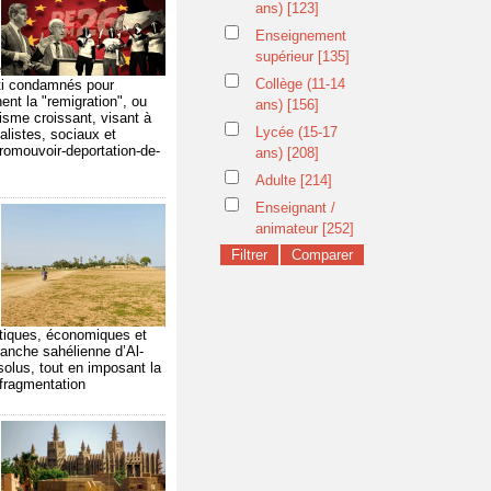
ans)
[123]
Enseignement
supérieur
[135]
e
Collège (11-14
lti condamnés pour
ent la "remigration", ou
ans)
[156]
visme croissant, visant à
Lycée (15-17
nalistes, sociaux et
romouvoir-deportation-de-
ans)
[208]
Adulte
[214]
Enseignant /
animateur
[252]
itiques, économiques et
anche sahélienne d’Al-
solus, tout en imposant la
f-fragmentation