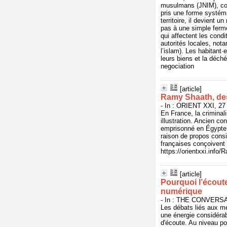
musulmans (JNIM), co-o
pris une forme systéma
territoire, il devient 
pas à une simple ferme
qui affectent les condi
autorités locales, not
l’islam). Les habitant·
leurs biens et la déch
negociation
[article]
Ramy Shaath, des
- In : ORIENT XXI, 27
En France, la criminal
illustration. Ancien c
emprisonné en Égypte 
raison de propos consi
françaises conçoivent 
https://orientxxi.inf
[article]
Pourquoi l’écoute
numérique
- In : THE CONVERSAT
Les débats liés aux me
une énergie considérabl
d'écoute. Au niveau po