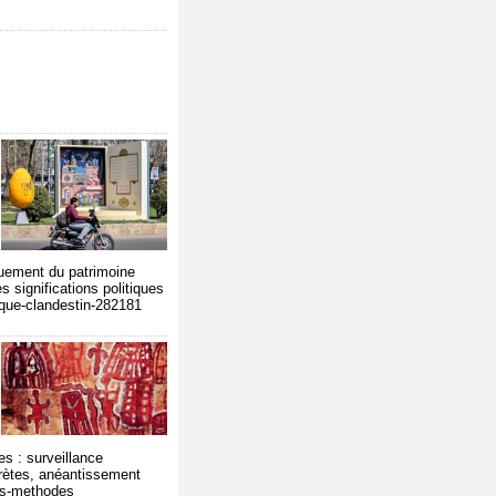
iquement du patrimoine
s significations politiques
ique-clandestin-282181
s : surveillance
crètes, anéantissement
les-methodes