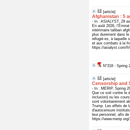
[article]
Afghanistan : 5 a
- In : ASIALYST, 29 av
En août 2026, l’Émirat
intérimaire taliban afg
plus durement dans le 
réfugié·es, à laquelle
et aux combats à la fro
https://asialyst.com/f
N°318 - Spring 
[article]
Censorship and S
- In : MERIP, Spring 2
Que ce soit contre le 
inclusion) ou les cou
sont volontairement ali
Trump. Les effets de l
d'autocensure instituti
leur personnel, afin de
https://www.merip.org/