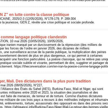
 Z" en lutte contre la classe politique
CAINE, 2025/2-3 (12/05/2026), N°178-179, P. 289-304
e la jeunesse, GEN Z, révèle une crise politique et sociale profonde.
e comme langage politique clandestin
ION, 10 mai 2026 (10/05/2026), 10/05/2026,
ique iranien marqué par un durcissement de la répression (des milliers de
ar les forces de l’ordre en janvier 2026, des dizaines de milliers
res, une surveillance accrue de la parole publique, la multiplication des peines
 ouvertement devient de plus en plus dangereux, ce qui permet à certaines
acquérir une fonction particulière. La poésie classique, qui ne relève pas un
 pratique sociale subtile et vivante, permettant de dire, suggérer et partager de
icitement. https://theconversation.com/en-iran-la-poesie-comme-langage-polit
er, Mali. Des dictatures dans la plus pure tradition
 mai 2026 (08/05/2026), N°227,
 l’Alliance des États du Sahel (AES), Burkina Faso, Mali et Niger, qui sont
ntes militaires entre 2020 et 2023, la situation des journalistes et des
 est faite de menaces, de terreur et de torture. Comme d'autres dictatures
me militaire de ces trois pays a recours à des méthodes indignes et inhumaine
iété, enlèvements, torture, assassinats des opposant·es dans des prisons se
les. https://afriquexxi.info/Burkina-Faso-Niger-Mali-Le-retour-des-bonnes-vieil