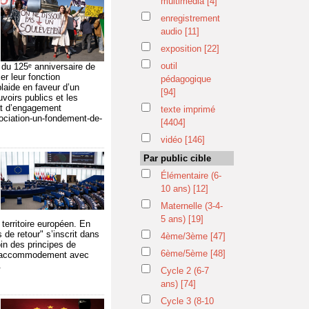
multimédia
[4]
enregistrement
audio
[11]
exposition
[22]
outil
n du 125ᵉ anniversaire de
cer leur fonction
pédagogique
laide en faveur d’un
[94]
voirs publics et les
rat d’engagement
texte imprimé
sociation-un-fondement-de-
[4404]
vidéo
[146]
Par public cible
Élémentaire (6-
10 ans)
[12]
Maternelle (3-4-
5 ans)
[19]
 territoire européen. En
 de retour" s’inscrit dans
4ème/3ème
[47]
in des principes de
6ème/5ème
[48]
on accommodement avec
.
Cycle 2 (6-7
ans)
[74]
Cycle 3 (8-10