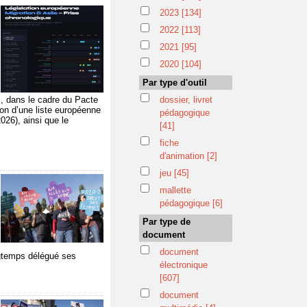
2023
[134]
2022
[113]
2021
[95]
i
2020
[104]
Par type d'outil
s, dans le cadre du Pacte
dossier, livret
ion d’une liste européenne
pédagogique
026), ainsi que le
[41]
fiche
d'animation
[2]
jeu
[45]
mallette
pédagogique
[6]
Par type de
document
document
ongtemps délégué ses
électronique
[607]
document