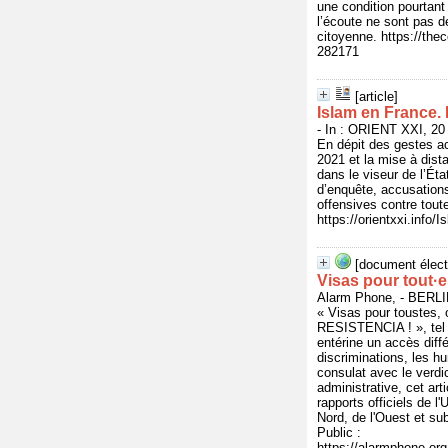
une condition pourtant 
l’écoute ne sont pas d
citoyenne. https://the
282171
[article]
Islam en France.
- In : ORIENT XXI, 20
En dépit des gestes ac
2021 et la mise à dist
dans le viseur de l’Ét
d’enquête, accusations
offensives contre tout
https://orientxxi.info
[document élect
Visas pour tout·e
Alarm Phone, - BERL
« Visas pour toustes, 
RESISTENCIA ! », tel 
entérine un accès différ
discriminations, les hu
consulat avec le verdi
administrative, cet ar
rapports officiels de l
Nord, de l'Ouest et su
Public :
https://alarmphone.o