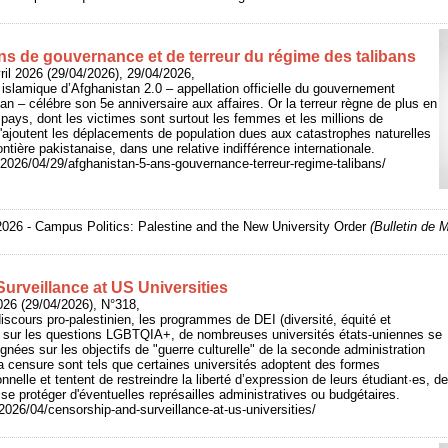
ns de gouvernance et de terreur du régime des talibans
ril 2026 (29/04/2026), 29/04/2026,
 islamique d’Afghanistan 2.0 – appellation officielle du gouvernement
han – célébre son 5e anniversaire aux affaires. Or la terreur règne de plus en
pays, dont les victimes sont surtout les femmes et les millions de
 s'ajoutent les déplacements de population dues aux catastrophes naturelles
ntière pakistanaise, dans une relative indifférence internationale.
r/2026/04/29/afghanistan-5-ans-gouvernance-terreur-regime-talibans/
2026 - Campus Politics: Palestine and the New University Order
(Bulletin de 
urveillance at US Universities
026 (29/04/2026), N°318,
discours pro-palestinien, les programmes de DEI (diversité, équité et
rs sur les questions LGBTQIA+, de nombreuses universités états-uniennes se
gnées sur les objectifs de "guerre culturelle" de la seconde administration
a censure sont tels que certaines universités adoptent des formes
onnelle et tentent de restreindre la liberté d’expression de leurs étudiant·es, d
 se protéger d'éventuelles représailles administratives ou budgétaires.
2026/04/censorship-and-surveillance-at-us-universities/