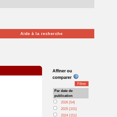
Aide à la recherche
Affiner ou
comparer
Par date de
publication
2026
[54]
2025
[101]
2024
[151]