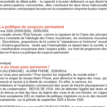
essentielle du débat public : la capacité à écouter réellement ce que disent le
es préoccupations concurrentes, elles constituent les deux faces indissocia
conversation.com/pourquoi-lecoute-est-la-competence-citoyenne-la-plus-import
 La politique du soupçon permanent
 mai 2026 (20/05/2026), 20/05/2026,
complis envers l’État français, comme la signature de la Charte des principe
ance constante de l’idéologie des Frères musulmans, les institutions musulm
at. Dissolutions, propositions de loi contre le "séparatisme et l'entrisme" mu
 d’islamo-gauchisme : tandis que l’islamophobie se répand dans la société, la
e manifestation musulmane dans l’espace public, sur fond de progression élect
/Islam-en-France-La-politique-du-soupcon-permanent
ronique]
·s ou visas pour personne !
IN (ALLEMAGNE) : ALARM PHONE, 2026/05/14,
ou visas pour personne ! Pour toustes les migrantEs du monde entier !
est le slogan du réseau Alarm Phone, pour dénoncer le régime des visas, qui
encié et raciste à la liberté de circulation. En effet, le racisme, les
miliations et l’exploitation commencent bien avant de franchir physiquement la f
ct de condamnation : REFUS DE VISA. Afin de défendre l'égalité des droits et
ticle dresse un état des lieux du régime des visas et de son histoire, en s'ap
'Union européenne (UE) en matière de politique migratoire vis-à-vis des ressort
bsaharienne, sur la période de septembre 2025 à février 2026.
rg/fr/2026/05/14/visas-pour-tout%C2%B7e%C2%B7s-ou-visas-pour-personne/