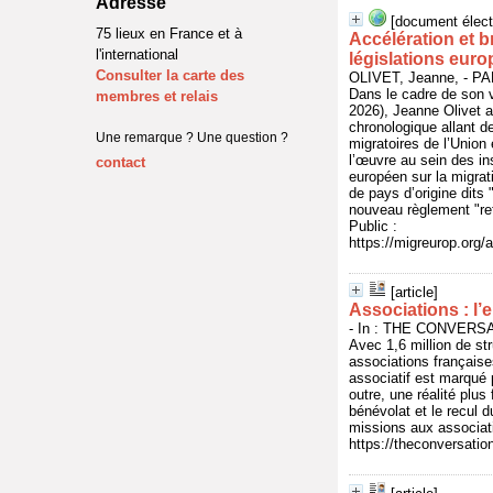
Adresse
[document élect
75 lieux en France et à
Accélération et b
l'international
législations eur
Consulter la carte des
OLIVET, Jeanne, - P
Dans le cadre de son 
membres et relais
2026), Jeanne Olivet a
chronologique allant de
Une remarque ? Une question ?
migratoires de l’Unio
l’œuvre au sein des in
contact
européen sur la migrat
de pays d’origine dits 
nouveau règlement "ret
Public :
https://migreurop.org/a
[article]
Associations : l’
- In : THE CONVERSAT
Avec 1,6 million de str
associations française
associatif est marqué p
outre, une réalité plus
bénévolat et le recul 
missions aux associati
https://theconversati