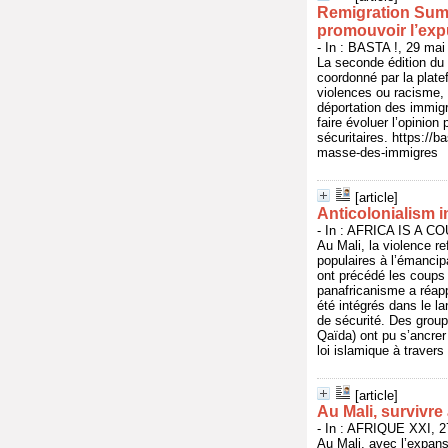
Remigration Summ
promouvoir l’exp
- In : BASTA !, 29 mai
La seconde édition du
coordonné par la plat
violences ou racisme, 
déportation des immigré
faire évoluer l’opinion
sécuritaires. https:/
masse-des-immigres
[article]
Anticolonialism i
- In : AFRICA IS A CO
Au Mali, la violence re
populaires à l’émancipa
ont précédé les coups 
panafricanisme a réapp
été intégrés dans le l
de sécurité. Des grou
Qaïda) ont pu s’ancrer
loi islamique à travers
[article]
Au Mali, survivre
- In : AFRIQUE XXI, 2
Au Mali, avec l’expans