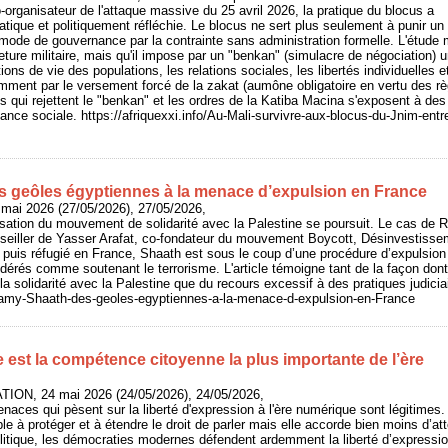
rganisateur de l'attaque massive du 25 avril 2026, la pratique du blocus a
tique et politiquement réfléchie. Le blocus ne sert plus seulement à punir un
un mode de gouvernance par la contrainte sans administration formelle. L'étude m
ture militaire, mais qu'il impose par un "benkan" (simulacre de négociation) 
tions de vie des populations, les relations sociales, les libertés individuelles
amment par le versement forcé de la zakat (aumône obligatoire en vertu des règ
es qui rejettent le "benkan" et les ordres de la Katiba Macina s'exposent à des
éance sociale. https://afriquexxi.info/Au-Mali-survivre-aux-blocus-du-Jnim-entr
 geôles égyptiennes à la menace d’expulsion en France
 mai 2026 (27/05/2026), 27/05/2026,
isation du mouvement de solidarité avec la Palestine se poursuit. Le cas de
onseiller de Yasser Arafat, co-fondateur du mouvement Boycott, Désinvestiss
puis réfugié en France, Shaath est sous le coup d’une procédure d’expulsion 
dérés comme soutenant le terrorisme. L'article témoigne tant de la façon dont
la solidarité avec la Palestine que du recours excessif à des pratiques judicia
o/Ramy-Shaath-des-geoles-egyptiennes-a-la-menace-d-expulsion-en-France
 est la compétence citoyenne la plus importante de l’ère
ION, 24 mai 2026 (24/05/2026), 24/05/2026,
naces qui pèsent sur la liberté d'expression à l'ère numérique sont légitimes.
e à protéger et à étendre le droit de parler mais elle accorde bien moins d’atte
litique, les démocraties modernes défendent ardemment la liberté d’expressi