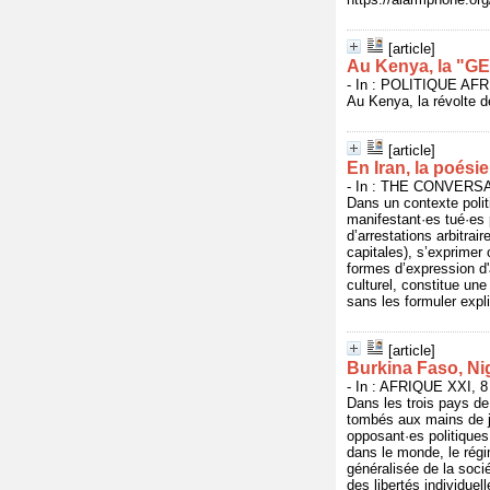
[article]
Au Kenya, la "GEN
- In : POLITIQUE AFRI
Au Kenya, la révolte d
[article]
En Iran, la poési
- In : THE CONVERSAT
Dans un contexte polit
manifestant·es tué·es p
d’arrestations arbitrai
capitales), s’exprimer
formes d’expression d'
culturel, constitue une
sans les formuler expl
[article]
Burkina Faso, Nig
- In : AFRIQUE XXI, 8
Dans les trois pays de
tombés aux mains de ju
opposant·es politiques
dans le monde, le régi
généralisée de la soc
des libertés individuel