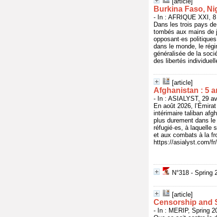
[article]
Burkina Faso, Nig
- In : AFRIQUE XXI, 8
Dans les trois pays de
tombés aux mains de ju
opposant·es politiques
dans le monde, le régi
généralisée de la soc
des libertés individuel
[article]
Afghanistan : 5 a
- In : ASIALYST, 29 av
En août 2026, l’Émirat
intérimaire taliban afg
plus durement dans le 
réfugié·es, à laquelle
et aux combats à la fro
https://asialyst.com/f
N°318 - Spring 
[article]
Censorship and S
- In : MERIP, Spring 2