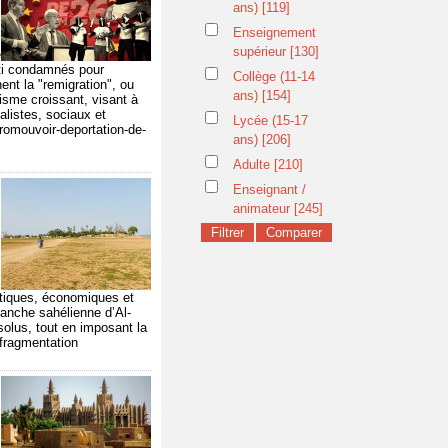
ans)
[119]
Enseignement
supérieur
[130]
e
lti condamnés pour
Collège (11-14
ent la "remigration", ou
ans)
[154]
visme croissant, visant à
nalistes, sociaux et
Lycée (15-17
romouvoir-deportation-de-
ans)
[206]
Adulte
[210]
Enseignant /
animateur
[245]
itiques, économiques et
anche sahélienne d’Al-
solus, tout en imposant la
f-fragmentation