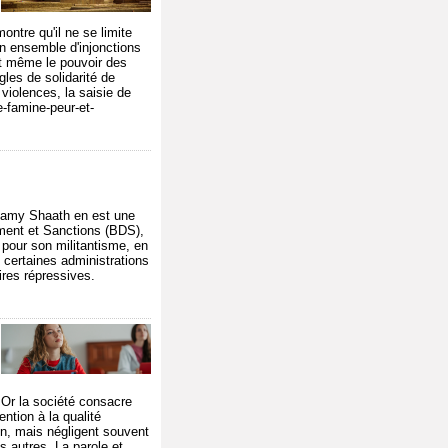
ontre qu'il ne se limite
un ensemble d'injonctions
 et même le pouvoir des
les de solidarité de
 violences, la saisie de
e-famine-peur-et-
 Ramy Shaath en est une
ement et Sanctions (BDS),
pour son militantisme, en
 certaines administrations
ires répressives.
 Or la société consacre
ntion à la qualité
on, mais négligent souvent
s autres. La parole et