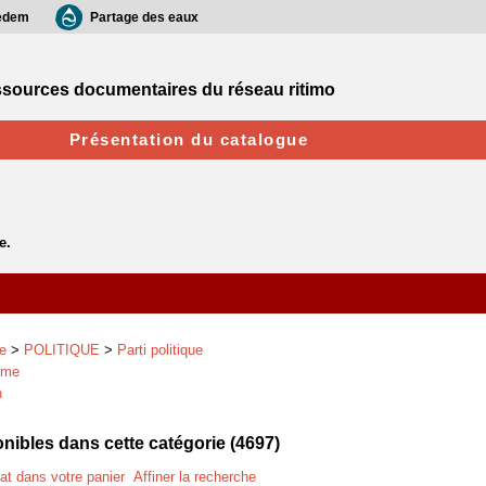
edem
Partage des eaux
sources documentaires du réseau ritimo
Présentation du catalogue
e
>
POLITIQUE
>
Parti politique
sme
n
ibles dans cette catégorie (
4697
)
tat dans votre panier
Affiner la recherche