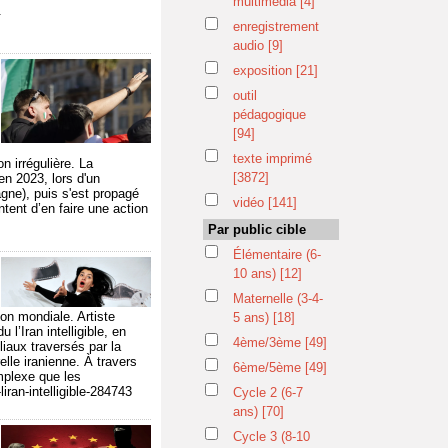
multimédia
[4]
.
enregistrement
audio
[9]
exposition
[21]
outil
pédagogique
[94]
texte imprimé
n irrégulière. La
[3872]
en 2023, lors d'un
agne), puis s'est propagé
vidéo
[141]
tent d’en faire une action
Par public cible
Élémentaire (6-
10 ans)
[12]
Maternelle (3-4-
ion mondiale. Artiste
5 ans)
[18]
l’Iran intelligible, en
4ème/3ème
[49]
liaux traversés par la
relle iranienne. À travers
6ème/5ème
[49]
mplexe que les
iran-intelligible-284743
Cycle 2 (6-7
ans)
[70]
Cycle 3 (8-10