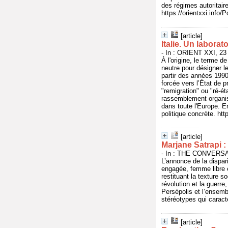
des régimes autoritair
https://orientxxi.info/
[article]
Italie. Un labora
- In : ORIENT XXI, 23 
À l'origine, le terme d
neutre pour désigner l
partir des années 1990,
forcée vers l’État de 
"remigration" ou "ré-é
rassemblement organisé
dans toute l'Europe. E
politique concrète. htt
[article]
Marjane Satrapi : c
- In : THE CONVERSAT
L’annonce de la dispari
engagée, femme libre et
restituant la texture s
révolution et la guerre,
Persépolis et l’ensemb
stéréotypes qui caracté
[article]