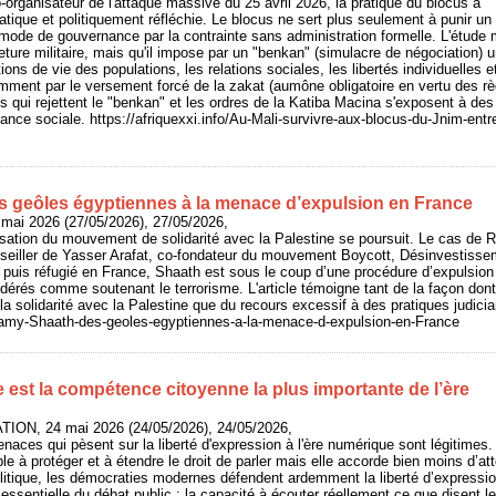
rganisateur de l'attaque massive du 25 avril 2026, la pratique du blocus a
tique et politiquement réfléchie. Le blocus ne sert plus seulement à punir un
un mode de gouvernance par la contrainte sans administration formelle. L'étude m
ture militaire, mais qu'il impose par un "benkan" (simulacre de négociation) 
tions de vie des populations, les relations sociales, les libertés individuelles
amment par le versement forcé de la zakat (aumône obligatoire en vertu des règ
es qui rejettent le "benkan" et les ordres de la Katiba Macina s'exposent à des
éance sociale. https://afriquexxi.info/Au-Mali-survivre-aux-blocus-du-Jnim-entr
 geôles égyptiennes à la menace d’expulsion en France
 mai 2026 (27/05/2026), 27/05/2026,
isation du mouvement de solidarité avec la Palestine se poursuit. Le cas de
onseiller de Yasser Arafat, co-fondateur du mouvement Boycott, Désinvestiss
puis réfugié en France, Shaath est sous le coup d’une procédure d’expulsion 
dérés comme soutenant le terrorisme. L'article témoigne tant de la façon dont
la solidarité avec la Palestine que du recours excessif à des pratiques judicia
o/Ramy-Shaath-des-geoles-egyptiennes-a-la-menace-d-expulsion-en-France
 est la compétence citoyenne la plus importante de l’ère
ION, 24 mai 2026 (24/05/2026), 24/05/2026,
naces qui pèsent sur la liberté d'expression à l'ère numérique sont légitimes.
e à protéger et à étendre le droit de parler mais elle accorde bien moins d’atte
litique, les démocraties modernes défendent ardemment la liberté d’expressi
essentielle du débat public : la capacité à écouter réellement ce que disent le