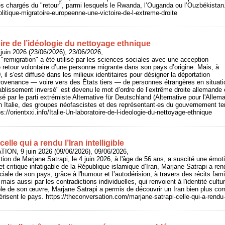
es chargés du "retour", parmi lesquels le Rwanda, l’Ouganda ou l’Ouzbékistan
Politique-migratoire-europeenne-une-victoire-de-l-extreme-droite
toire de l’idéologie du nettoyage ethnique
juin 2026 (23/06/2026), 23/06/2026,
e "remigration" a été utilisé par les sciences sociales avec une acception
e retour volontaire d’une personne migrante dans son pays d’origine. Mais, à
 il s'est diffusé dans les milieux identitaires pour désigner la déportation
provenance — voire vers des États tiers — de personnes étrangères en situatio
tablissement inversé" est devenu le mot d’ordre de l’extrême droite allemande 
 par le parti extrémiste Alternative für Deutschland (Alternative pour l'Allem
n Italie, des groupes néofascistes et des représentant·es du gouvernement ten
ps://orientxxi.info/Italie-Un-laboratoire-de-l-ideologie-du-nettoyage-ethnique
elle qui a rendu l’Iran intelligible
ION, 9 juin 2026 (09/06/2026), 09/06/2026,
tion de Marjane Satrapi, le 4 juin 2026, à l'âge de 56 ans, a suscité une émot
 critique infatigable de la République islamique d’Iran, Marjane Satrapi a rendu 
ociale de son pays, grâce à l'humour et l’autodérision, à travers des récits fami
 mais aussi par les contradictions individuelles, qui renvoient à l'identité cultu
le de son œuvre, Marjane Satrapi a permis de découvrir un Iran bien plus co
risent le pays. https://theconversation.com/marjane-satrapi-celle-qui-a-rendu-l