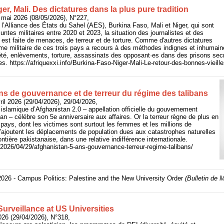
er, Mali. Des dictatures dans la plus pure tradition
 mai 2026 (08/05/2026), N°227,
 l’Alliance des États du Sahel (AES), Burkina Faso, Mali et Niger, qui sont
ntes militaires entre 2020 et 2023, la situation des journalistes et des
 est faite de menaces, de terreur et de torture. Comme d'autres dictatures
me militaire de ces trois pays a recours à des méthodes indignes et inhumaine
iété, enlèvements, torture, assassinats des opposant·es dans des prisons se
les. https://afriquexxi.info/Burkina-Faso-Niger-Mali-Le-retour-des-bonnes-vieil
ns de gouvernance et de terreur du régime des talibans
ril 2026 (29/04/2026), 29/04/2026,
 islamique d’Afghanistan 2.0 – appellation officielle du gouvernement
han – célébre son 5e anniversaire aux affaires. Or la terreur règne de plus en
pays, dont les victimes sont surtout les femmes et les millions de
 s'ajoutent les déplacements de population dues aux catastrophes naturelles
ntière pakistanaise, dans une relative indifférence internationale.
r/2026/04/29/afghanistan-5-ans-gouvernance-terreur-regime-talibans/
2026 - Campus Politics: Palestine and the New University Order
(Bulletin de 
urveillance at US Universities
026 (29/04/2026), N°318,