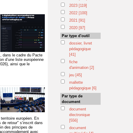
2023
[119]
2022
[100]
2021
[91]
2020
[97]
Par type d'outil
i
dossier, livret
pédagogique
[41]
s, dans le cadre du Pacte
ion d’une liste européenne
fiche
026), ainsi que le
d'animation
[2]
jeu
[45]
mallette
pédagogique
[6]
Par type de
document
document
électronique
 territoire européen. En
[556]
 de retour" s’inscrit dans
in des principes de
document
on accommodement avec