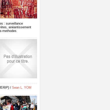
s : surveillance
crètes, anéantissement
les-methodes
MERIP)
/
Sean L. YOM