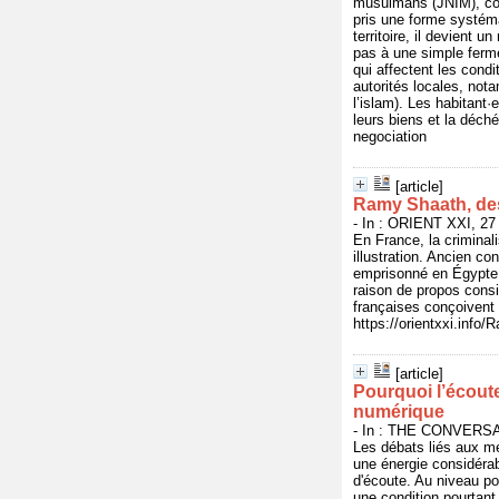
musulmans (JNIM), co-o
pris une forme systéma
territoire, il devient 
pas à une simple ferme
qui affectent les condi
autorités locales, not
l’islam). Les habitant·
leurs biens et la déch
negociation
[article]
Ramy Shaath, des
- In : ORIENT XXI, 27
En France, la criminal
illustration. Ancien c
emprisonné en Égypte 
raison de propos consi
françaises conçoivent 
https://orientxxi.inf
[article]
Pourquoi l’écoute
numérique
- In : THE CONVERSAT
Les débats liés aux me
une énergie considérabl
d'écoute. Au niveau po
une condition pourtant 