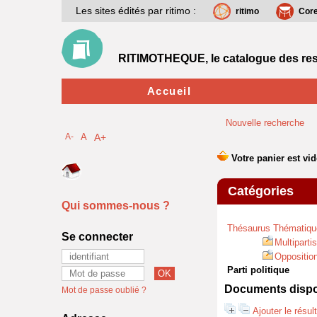
Les sites édités par ritimo :
ritimo
Cor
RITIMOTHEQUE, le catalogue des res
Accueil
Nouvelle recherche
A-
A
A+
Catégories
Qui sommes-nous ?
Thésaurus Thématiqu
Se connecter
Multiparti
Oppositio
Parti politique
Documents dispon
Mot de passe oublié ?
Ajouter le résul