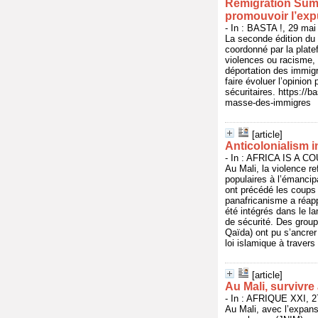
Remigration Summ
promouvoir l’exp
- In : BASTA !, 29 mai
La seconde édition du
coordonné par la plat
violences ou racisme, 
déportation des immigré
faire évoluer l’opinion
sécuritaires. https:/
masse-des-immigres
[article]
Anticolonialism i
- In : AFRICA IS A CO
Au Mali, la violence re
populaires à l’émancipa
ont précédé les coups 
panafricanisme a réapp
été intégrés dans le l
de sécurité. Des grou
Qaïda) ont pu s’ancrer
loi islamique à travers
[article]
Au Mali, survivre
- In : AFRIQUE XXI, 2
Au Mali, avec l’expans