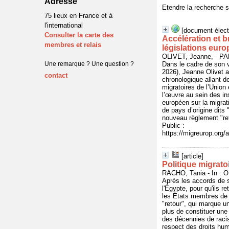
Adresse
Etendre la recherche 
75 lieux en France et à
l'international
[document élect
Consulter la carte des
Accélération et b
membres et relais
législations eur
OLIVET, Jeanne, - P
Une remarque ? Une question ?
Dans le cadre de son 
2026), Jeanne Olivet a
contact
chronologique allant de
migratoires de l’Unio
l’œuvre au sein des in
européen sur la migrat
de pays d’origine dits 
nouveau règlement "ret
Public :
https://migreurop.org/a
[article]
Politique migrato
RACHO, Tania - In : O
Après les accords de s
l'Égypte, pour qu'ils 
les États membres de 
"retour", qui marque un
plus de constituer une 
des décennies de raci
respect des droits hu