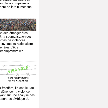
bles d'une compétence
ante-de-lere-numerique-
on des étranger·ères,
, la stigmatisation des
entes de violences
mouvements nationalistes,
er·ères d’être
om/comprendre-les-
rontière, ils ont lieu au
 dénoncer la violence
puyant sur une analyse des
issant·es d'Afrique du