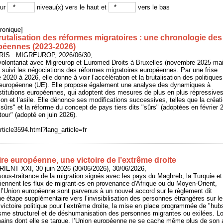
sur
niveau(x) vers le haut et
vers le bas
ronique]
rutalisation des réformes migratoires : une chronologie des
opéennes (2023-2026)
ARIS : MIGREUROP, 2026/06/30,
volontariat avec Migreurop et Euromed Droits à Bruxelles (novembre 2025-ma
 suivi les négociations des réformes migratoires européennes. Par une frise
 2020 à 2026, elle donne à voir l’accélération et la brutalisation des politiques
n européenne (UE). Elle propose également une analyse des dynamiques à
stitutions européennes, qui adoptent des mesures de plus en plus répressive
ion et l’asile. Elle dénonce ses modifications successives, telles que la créat
"sûrs" et la réforme du concept de pays tiers dits "sûrs" (adoptées en février 2
our" (adopté en juin 2026).
rticle3594.html?lang_article=fr
ire européenne, une victoire de l’extrême droite
RIENT XXI, 30 juin 2026 (30/06/2026), 30/06/2026,
ous-traitance de la migration signés avec les pays du Maghreb, la Turquie et
retiennent les flux de migrant·es en provenance d'Afrique ou du Moyen-Orient,
l’Union européenne sont parvenus à un nouvel accord sur le règlement dit
e étape supplémentaire vers l’invisibilisation des personnes étrangères sur le
victoire politique pour l’extrême droite, la mise en place programmée de "hubs
sme structurel et de déshumanisation des personnes migrantes ou exilées. Lo
mains dont elle se targue, l’Union européenne ne se cache même plus de s