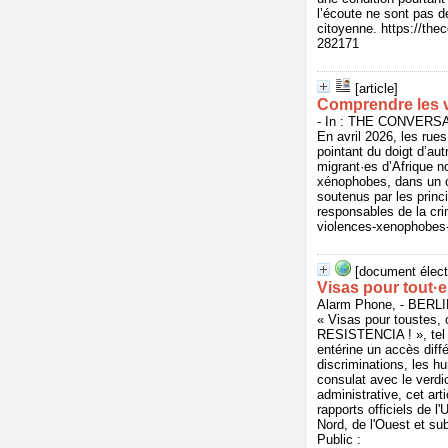
l’écoute ne sont pas d
citoyenne. https://the
282171
[article]
Comprendre les 
- In : THE CONVERSAT
En avril 2026, les rues
pointant du doigt d’au
migrant·es d’Afrique n
xénophobes, dans un c
soutenus par les princi
responsables de la cri
violences-xenophobes-
[document élect
Visas pour tout·e
Alarm Phone, - BERL
« Visas pour toustes, 
RESISTENCIA ! », tel 
entérine un accès différ
discriminations, les hu
consulat avec le verdi
administrative, cet ar
rapports officiels de l
Nord, de l'Ouest et su
Public :