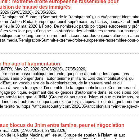
it : l’extrême droite européenne rassemblée pour
ulsion de masse des immigrés
 2026 (29/05/2026), 29/05/2026,
 "Remigration" Summit (Sommet de la "remigration"), un événement identitair
eforme Action Radar Europe, qui réunit suprémacistes blancs, néonazis et mu
a lieu le 30 mai 2026 à Porto. De nombreux partis politiques européens y prôn
·es vers leur pays d’origine. La stratégie des identitaires repose sur un acti
 publique sur le long terme, en mettant l’accent sur des enjeux culturels, natio
/basta.media/Remigration-Summit-extreme-droite-europeenne-rassemblee-pour-p
n the age of fragmentation
UNTRY, May 27, 2026 (27/05/2026), 27/05/2026,
flète une impasse politique profonde, qui peine à soutenir les aspirations
tion, sans plonger dans l’autoritarisme militaire. Lors des mobilisations qui
d'État, un vocabulaire de la décolonisation, de la souveraineté et du
aru à travers le pays et l’ensemble de la région sahélienne. Ces termes ont
angage politique, exprimant des exigences d’autonomie dans les décisions pol
pes armés tels que le JNIM (Groupe de soutien à l'islam et aux musulmans, br
 dans ces fractures politiques préexistantes, s’appuyant sur des griefs non ré
 le territoire. https://africasacountry.com/2026/05/anticolonialism-in-the-age-o
 aux blocus du Jnim entre famine, peur et négociation
7 mai 2026 (27/05/2026), 27/05/2026,
ion de la Katiba Macina, affiliée au Groupe de soutien à l’islam et aux