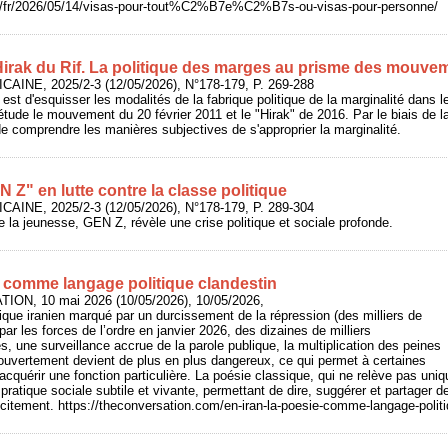
rg/fr/2026/05/14/visas-pour-tout%C2%B7e%C2%B7s-ou-visas-pour-personne/
 Hirak du Rif. La politique des marges au prisme des mouve
CAINE, 2025/2-3 (12/05/2026), N°178-179, P. 269-288
le est d'esquisser les modalités de la fabrique politique de la marginalité dans 
ude le mouvement du 20 février 2011 et le "Hirak" de 2016. Par le biais de l
 de comprendre les manières subjectives de s'approprier la marginalité.
 Z" en lutte contre la classe politique
CAINE, 2025/2-3 (12/05/2026), N°178-179, P. 289-304
e la jeunesse, GEN Z, révèle une crise politique et sociale profonde.
e comme langage politique clandestin
ION, 10 mai 2026 (10/05/2026), 10/05/2026,
ique iranien marqué par un durcissement de la répression (des milliers de
ar les forces de l’ordre en janvier 2026, des dizaines de milliers
res, une surveillance accrue de la parole publique, la multiplication des peines
 ouvertement devient de plus en plus dangereux, ce qui permet à certaines
acquérir une fonction particulière. La poésie classique, qui ne relève pas un
 pratique sociale subtile et vivante, permettant de dire, suggérer et partager de
icitement. https://theconversation.com/en-iran-la-poesie-comme-langage-polit