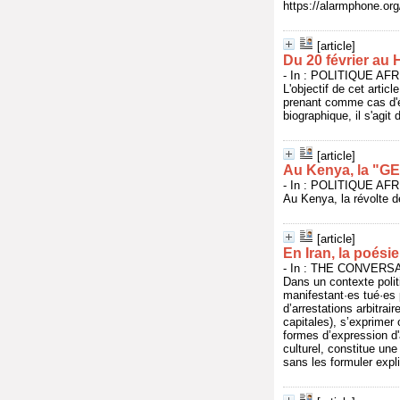
https://alarmphone.o
[article]
Du 20 février au
- In : POLITIQUE AFRI
L'objectif de cet artic
prenant comme cas d'ét
biographique, il s'agit
[article]
Au Kenya, la "GEN
- In : POLITIQUE AFRI
Au Kenya, la révolte d
[article]
En Iran, la poési
- In : THE CONVERSAT
Dans un contexte polit
manifestant·es tué·es p
d’arrestations arbitrai
capitales), s’exprimer
formes d’expression d'
culturel, constitue une
sans les formuler expl