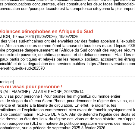
es préoccupations concurrentes, elles constituent les deux faces indissocia
conversation.com/pourquoi-lecoute-est-la-competence-citoyenne-la-plus-import
violences xénophobes en Afrique du Sud
ION, 19 mai 2026 (19/05/2026), 19/05/2026,
 des villes sud-africaines ont été envahies par des foules appelant à l’expulsi
tres Africain·es noir·es comme étant la cause de tous leurs maux. Depuis 2008
oire progresse dangereusement et l’Afrique du Sud connaît des vagues récurr
ontexte de pauvreté, de chômage massif et de défiance envers l’État. Des 
paux partis politiques et relayés par les réseaux sociaux, accusent les étrang
minalité et de la dégradation des services publics. https://theconversation.c
en-afrique-du-sud-282570
ronique]
·s ou visas pour personne !
IN (ALLEMAGNE) : ALARM PHONE, 2026/05/14,
ou visas pour personne ! Pour toustes les migrantEs du monde entier !
est le slogan du réseau Alarm Phone, pour dénoncer le régime des visas, qui
encié et raciste à la liberté de circulation. En effet, le racisme, les
miliations et l’exploitation commencent bien avant de franchir physiquement la f
ct de condamnation : REFUS DE VISA. Afin de défendre l'égalité des droits et
ticle dresse un état des lieux du régime des visas et de son histoire, en s'ap
'Union européenne (UE) en matière de politique migratoire vis-à-vis des ressort
bsaharienne, sur la période de septembre 2025 à février 2026.