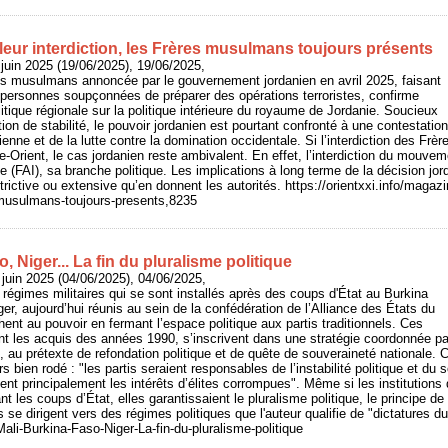
leur interdiction, les Frères musulmans toujours présents
juin 2025 (19/06/2025), 19/06/2025,
res musulmans annoncée par le gouvernement jordanien en avril 2025, faisant
de personnes soupçonnées de préparer des opérations terroristes, confirme
litique régionale sur la politique intérieure du royaume de Jordanie. Soucieux
ion de stabilité, le pouvoir jordanien est pourtant confronté à une contestatio
nienne et de la lutte contre la domination occidentale. Si l’interdiction des F
e-Orient, le cas jordanien reste ambivalent. En effet, l’interdiction du mouve
ue (FAI), sa branche politique. Les implications à long terme de la décision j
estrictive ou extensive qu’en donnent les autorités. https://orientxxi.info/magaz
s-musulmans-toujours-presents,8235
, Niger... La fin du pluralisme politique
juin 2025 (04/06/2025), 04/06/2025,
 régimes militaires qui se sont installés après des coups d'État au Burkina
er, aujourd’hui réunis au sein de la confédération de l’Alliance des États du
ent au pouvoir en fermant l’espace politique aux partis traditionnels. Ces
nt les acquis des années 1990, s’inscrivent dans une stratégie coordonnée par 
é, au prétexte de refondation politique et de quête de souveraineté nationale. C
s bien rodé : "les partis seraient responsables de l’instabilité politique et d
ent principalement les intérêts d’élites corrompues". Même si les institution
nt les coups d’État, elles garantissaient le pluralisme politique, le principe de
s se dirigent vers des régimes politiques que l'auteur qualifie de "dictatures 
/Mali-Burkina-Faso-Niger-La-fin-du-pluralisme-politique