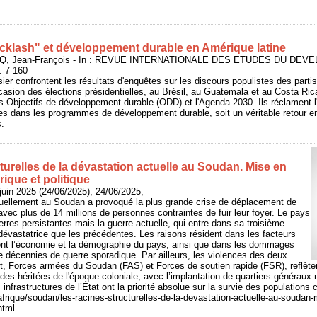
acklash" et développement durable en Amérique latine
COQ, Jean-François - In : REVUE INTERNATIONALE DES ETUDES DU DEV
. 7-160
ier confrontent les résultats d'enquêtes sur les discours populistes des partis
ccasion des élections présidentielles, au Brésil, au Guatemala et au Costa Ric
es Objectifs de développement durable (ODD) et l'Agenda 2030. Ils réclament
s dans les programmes de développement durable, soit un véritable retour en 
s.
turelles de la dévastation actuelle au Soudan. Mise en
rique et politique
juin 2025 (24/06/2025), 24/06/2025,
ctuellement au Soudan a provoqué la plus grande crise de déplacement de
vec plus de 14 millions de personnes contraintes de fuir leur foyer. Le pays
rres persistantes mais la guerre actuelle, qui entre dans sa troisième
dévastatrice que les précédentes. Les raisons résident dans les facteurs
nent l’économie et la démographie du pays, ainsi que dans les dommages
 décennies de guerre sporadique. Par ailleurs, les violences des deux
ent, Forces armées du Soudan (FAS) et Forces de soutien rapide (FSR), reflète
des héritées de l'époque coloniale, avec l’implantation de quartiers généraux m
 infrastructures de l’État ont la priorité absolue sur la survie des populations c
/afrique/soudan/les-racines-structurelles-de-la-devastation-actuelle-au-soudan
html