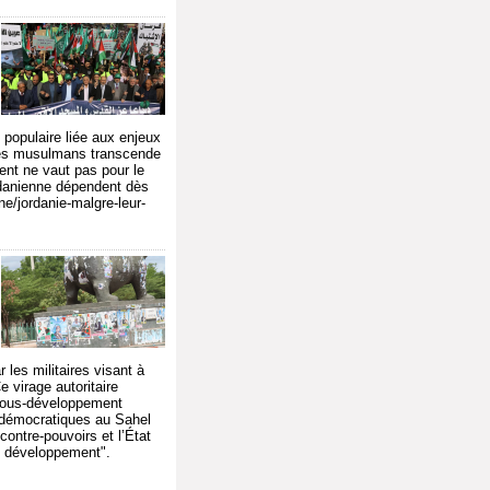
n populaire liée aux enjeux
rères musulmans transcende
ment ne vaut pas pour le
ordanienne dépendent dès
ine/jordanie-malgre-leur-
les militaires visant à
e virage autoritaire
u sous-développement
s démocratiques au Sahel
 contre-pouvoirs et l’État
du développement".