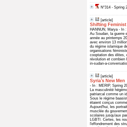
N°314 - Spring 
[article]
Shifting Feminis
HANNUN, Marya - In : 
Au Soudan, la guerre e
année au printemps 202
avec environ 13 millio
du régime islamique de
organisations féministe
cooptation des élites, 
révolution et combien 
in-sudan-a-conversati
[article]
Syria’s New Men
- In : MERIP, Spring 2
La masculinité hégémo
patriarcal comme un i
Sous le régime baasiste
étaient conçus comme un
Aujourd'hui, les portr
musclée du gouverneme
scolaires jusqu'aux par
LGBTI. Certes, les nou
l'effondrement des str