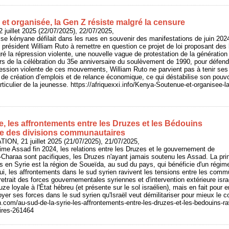
t organisée, la Gen Z résiste malgré la censure
 juillet 2025 (22/07/2025), 22/07/2025,
sse kényane défilait dans les rues en souvenir des manifestations de juin 2024 
le président William Ruto à remettre en question ce projet de loi proposant de
ré la répression violente, une nouvelle vague de protestation de la génératio
lors de la célébration du 35e anniversaire du soulèvement de 1990, pour défend
pression violente de ces mouvements, William Ruto ne parvient pas à tenir s
e création d’emplois et de relance économique, ce qui déstabilise son pouvoir
rticulier de la jeunesse. https://afriquexxi.info/Kenya-Soutenue-et-organisee-l
e, les affrontements entre les Druzes et les Bédouins
tre des divisions communautaires
ON, 21 juillet 2025 (21/07/2025), 21/07/2025,
ime Assad fin 2024, les relations entre les Druzes et le gouvernement de
-Charaa sont pacifiques, les Druzes n'ayant jamais soutenu les Assad. La pri
 en Syrie est la région de Soueïda, au sud du pays, qui bénéficie d'un régi
ui, les affrontements dans le sud syrien ravivent les tensions entre les com
retrait des forces gouvernementales syriennes et d'intervention extérieure isr
uze loyale à l'État hébreu (et présente sur le sol israélien), mais en fait pou
yer ses forces dans le sud syrien qu'Israël veut démilitariser pour mieux le co
n.com/au-sud-de-la-syrie-les-affrontements-entre-les-druzes-et-les-bedouins-ra
ires-261464