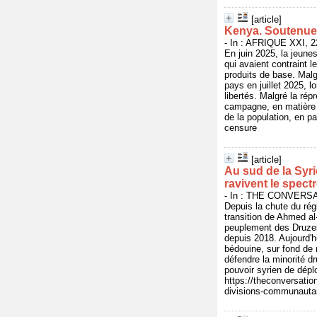
[article]
Kenya. Soutenue e
- In : AFRIQUE XXI, 22
En juin 2025, la jeune
qui avaient contraint 
produits de base. Malg
pays en juillet 2025, 
libertés. Malgré la ré
campagne, en matière d
de la population, en pa
censure
[article]
Au sud de la Syri
ravivent le spec
- In : THE CONVERSATI
Depuis la chute du rég
transition de Ahmed al
peuplement des Druzes
depuis 2018. Aujourd'h
bédouine, sur fond de 
défendre la minorité dr
pouvoir syrien de déplo
https://theconversatio
divisions-communauta