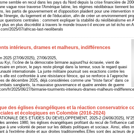
isme semble en recul dans les pays du Nord depuis la crise financière de 2008,
u'une vague rose traverse l'Amérique latine, les régimes néolibéraux tiennent b
s, les partis de gouvernement et d'opposition plaident pour une intervention m
de l'énergie, du logement et de l'éducation, afin de créer un environnement pro
deux questions centrales : comment expliquer la stabilité du néolibéralisme en 
lus en plus discrédité à travers le monde trouve-t-il encore un tel écho en A
y.com/2025/07/africas-last-neoliberals
nts intérieurs, drames et malheurs, indifférences
in 2025 (27/06/2025), 27/06/2025,
 Kyi, l’icône de la démocratie birmane aujourd’hui écrasée, vient de
saire en prison, le pays reste plongé dans la terreur, sous le regard quasi
nauté internationale. La junte militaire poursuit ses exactions contre les
s elle est confrontée à une résistance féroce, qui se renforce à l’approche
tives de décembre 2025, déjà considérées comme une "triste farce" dans ce
combats sanglants, la mauvaise gouvernance et quatre années de guerre
st.com/fr/2025/06/27/birmanie-tourments-interieurs-drames-malheurs-indifference
ique des églises évangéliques et la réaction conservatrice co
ociales et écologiques en Colombie (2016-2024)
NATIONALE DES ETUDES DU DEVELOPPEMENT, 2025-2 (24/06/2025), N°258
des années 1980, les églises évangéliques profitant du recul de l'influence ca
tique à une volonté de peser sur les débats politiques et sociaux. Ainsi, elle
iant à l'extrême droite et aux droites traditionnelles.Elles sont des acteurs de