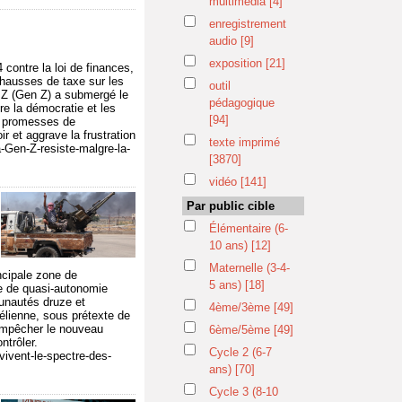
multimédia
[4]
enregistrement
audio
[9]
exposition
[21]
contre la loi de finances,
s hausses de taxe sur les
outil
n Z (Gen Z) a submergé le
pédagogique
re la démocratie et les
[94]
es promesses de
 et aggrave la frustration
texte imprimé
a-Gen-Z-resiste-malgre-la-
[3870]
vidéo
[141]
Par public cible
Élémentaire (6-
10 ans)
[12]
Maternelle (3-4-
ncipale zone de
5 ans)
[18]
me de quasi-autonomie
munautés druze et
4ème/3ème
[49]
aélienne, sous prétexte de
r empêcher le nouveau
6ème/5ème
[49]
ntrôler.
Cycle 2 (6-7
vivent-le-spectre-des-
ans)
[70]
Cycle 3 (8-10