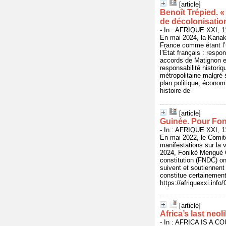
[article]
Benoît Trépied. «
de décolonisatio
- In : AFRIQUE XXI, 11
En mai 2024, la Kanaky
France comme étant l’u
l’État français : resp
accords de Matignon e
responsabilité historiq
métropolitaine malgré 
plan politique, économi
histoire-de
[article]
Guinée. Pour Foni
- In : AFRIQUE XXI, 11
En mai 2022, le Comit
manifestations sur la 
2024, Fonikè Menguè O
constitution (FNDC) ont
suivent et soutiennent
constitue certainement 
https://afriquexxi.info
[article]
Africa’s last neol
- In : AFRICA IS A CO