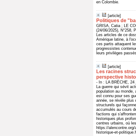
en Colombie.
[article]
Politiques de "b
GRISA, Catia ; LE 
(24/06/2025), N°258, P
Les articles de ce doss
Amérique latine, à l'o
ces partis attaquent l
progressistes contenue
leurs privilèges passé
[article]
Les racines struc
perspective histo
- In : LA BRÈCHE, 24 
La guerre qui sévit a
population au monde, a
est connu pour ses gue
année, se révèle plus 
structurels qui façon
accumulés au cours de
factions qui s'affront
historiques plus profon
centres urbains, où les
https://alencontre.org
historique-et-politique.