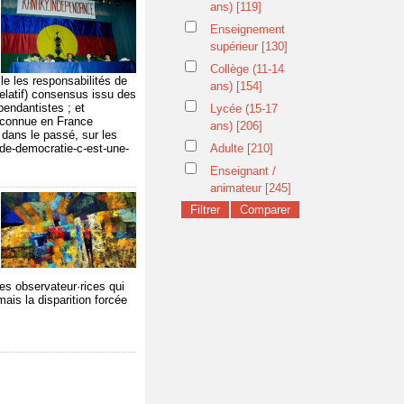
ans)
[119]
Enseignement
supérieur
[130]
Collège (11-14
le les responsabilités de
ans)
[154]
relatif) consensus issu des
endantistes ; et
Lycée (15-17
 méconnue en France
ans)
[206]
 dans le passé, sur les
e-de-democratie-c-est-une-
Adulte
[210]
Enseignant /
animateur
[245]
les observateur·rices qui
ais la disparition forcée