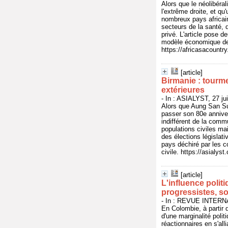
Alors que le néolibéral
l'extrême droite, et q
nombreux pays africain
secteurs de la santé, 
privé. L'article pose 
modèle économique de p
https://africasacountr
[article]
Birmanie : tourme
extérieures
- In : ASIALYST, 27 ju
Alors que Aung San Suu
passer son 80e anniver
indifférent de la commu
populations civiles mai
des élections législa
pays déchiré par les 
civile. https://asialy
[article]
L'influence polit
progressistes, s
- In : REVUE INTER
En Colombie, à partir 
d'une marginalité poli
réactionnaires en s'all