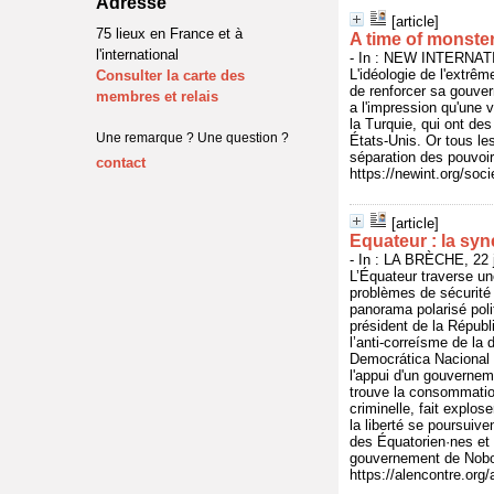
Adresse
[article]
75 lieux en France et à
A time of monste
l'international
- In : NEW INTERNATI
L'idéologie de l'extrê
Consulter la carte des
de renforcer sa gouver
membres et relais
a l'impression qu'une 
la Turquie, qui ont de
Une remarque ? Une question ?
États-Unis. Or tous le
séparation des pouvoirs
contact
https://newint.org/soc
[article]
Equateur : la syn
- In : LA BRÈCHE, 22 j
L’Équateur traverse u
problèmes de sécurité 
panorama polarisé poli
président de la Républ
l’anti-correísme de la 
Democrática Nacional (
l'appui d'un gouverneme
trouve la consommatio
criminelle, fait explos
la liberté se poursuive
des Équatorien·nes et 
gouvernement de Noboa,
https://alencontre.org