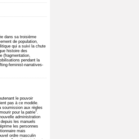
ée dans sa troisième
cement de population,
tique qui a suivi la chute
ue histoire des
ue (fragmentation,
obilisations pendant la
ting-feminist-narratives-
utenant le pouvoir
ient pas à ce modèle.
 la soumission aux règles
ourir pour la patrie".
nouvelle administration
 depuis les manuels
 réprime les personnes
utionnaire mais
ouvel ordre masculin