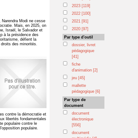
2023
[119]
2022
[100]
e, Narendra Modi ne cesse
2021
[91]
ocratie. Mais, en 2025, on
2020
[97]
, Israël, le Salvador et
mp à la présidence des
Par type d'outil
ritarisme, défient la
 droits des minorités.
dossier, livret
pédagogique
[41]
fiche
d'animation
[2]
jeu
[45]
mallette
pédagogique
[6]
Par type de
document
document
ues contre la démocratie et
 aux libertés fondamentales
électronique
e populaire contre le
[556]
'opposition populaire.
document