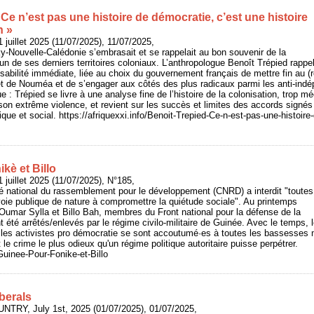
 Ce n’est pas une histoire de démocratie, c’est une histoire
n »
 juillet 2025 (11/07/2025), 11/07/2025,
-Nouvelle-Calédonie s’embrasait et se rappelait au bon souvenir de la
n de ses derniers territoires coloniaux. L’anthropologue Benoît Trépied rappel
onsabilité immédiate, liée au choix du gouvernement français de mettre fin au (
t de Nouméa et de s’engager aux côtés des plus radicaux parmi les anti-indép
ue : Trépied se livre à une analyse fine de l’histoire de la colonisation, trop
son extrême violence, et revient sur les succès et limites des accords signés
que et social. https://afriquexxi.info/Benoit-Trepied-Ce-n-est-pas-une-histoir
kè et Billo
 juillet 2025 (11/07/2025), N°185,
é national du rassemblement pour le développement (CNRD) a interdit "toutes
voie publique de nature à compromettre la quiétude sociale". Au printemps
umar Sylla et Billo Bah, membres du Front national pour la défense de la
 été arrêtés/enlevés par le régime civilo-militaire de Guinée. Avec le temps, 
 les activistes pro démocratie se sont accoutumé·es à toutes les bassesses m
le crime le plus odieux qu'un régime politique autoritaire puisse perpétrer.
/Guinee-Pour-Fonike-et-Billo
iberals
UNTRY, July 1st, 2025 (01/07/2025), 01/07/2025,