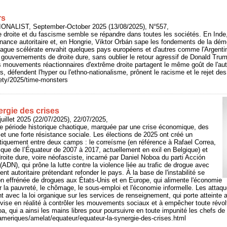
rs
ONALIST, September-October 2025 (13/08/2025), N°557,
me droite et du fascisme semble se répandre dans toutes les sociétés. En Ind
nance autoritaire et, en Hongrie, Viktor Orbán sape les fondements de la dém
vague scélérate envahit quelques pays européens et d'autres comme l'Argentine
s gouvernements de droite dure, sans oublier le retour agressif de Donald Tru
s mouvements réactionnaires d'extrême droite partagent le même goût de l'auto
, défendent l'hyper ou l'ethno-nationalisme, prônent le racisme et le rejet des
iety/2025/time-monsters
ergie des crises
uillet 2025 (22/07/2025), 22/07/2025,
ne période historique chaotique, marquée par une crise économique, des
et une forte résistance sociale. Les élections de 2025 ont créé un
tiquement entre deux camps : le correísme (en référence à Rafael Correa,
ique de l’Équateur de 2007 à 2017, actuellement en exil en Belgique) et
droite dure, voire néofasciste, incarné par Daniel Noboa du parti Acción
ADN), qui prône la lutte contre la violence liée au trafic de drogue avec
nt autoritaire prétendant refonder le pays. À la base de l'instabilité se
n effrénée de drogues aux États-Unis et en Europe, qui alimente l'économie
er la pauvreté, le chômage, le sous-emploi et l'économie informelle. Les attaq
nt avec la loi organique sur les services de renseignement, qui porte atteinte
vise en réalité à contrôler les mouvements sociaux et à empêcher toute révolt
 qui a ainsi les mains libres pour poursuivre en toute impunité les chefs de l
/ameriques/amelat/equateur/equateur-la-synergie-des-crises.html