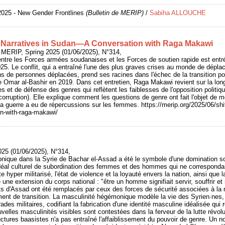
2025 - New Gender Frontlines
(Bulletin de MERIP)
/
Sabiha ALLOUCHE
t Narratives in Sudan—A Conversation with Raga Makawi
MERIP, Spring 2025 (01/06/2025), N°314,
ntre les Forces armées soudanaises et les Forces de soutien rapide est entr
5. Le conflit, qui a entraîné l'une des plus graves crises au monde de dépla
ns de personnes déplacées, prend ses racines dans l'échec de la transition poli
 Omar al-Bashir en 2019. Dans cet entretien, Raga Makawi revient sur la long
s et de défense des genres qui reflètent les faiblesses de l'opposition politiq
corruption). Elle explique comment les questions de genre ont fait l'objet de m
la guerre a eu de répercussions sur les femmes. https://merip.org/2025/06/shif
on-with-raga-makawi/
025 (01/06/2025), N°314,
nique dans la Syrie de Bachar el-Assad a été le symbole d'une domination so
déal culturel de subordination des femmes et des hommes qui ne corresponda
 hyper militarisé, l'état de violence et la loyauté envers la nation, ainsi que
e extension du corps national : "être un homme signifiait servir, souffrir et m
aits d'Assad ont été remplacés par ceux des forces de sécurité associées à la 
nt de transition. La masculinité hégémonique modèle la vie des Syrien·nes,
ades militaires, codifiant la fabrication d'une identité masculine idéalisée qui
velles masculinités visibles sont contestées dans la ferveur de la lutte révol
uctures baasistes n'a pas entraîné l'affaiblissement du pouvoir de genre. Un n