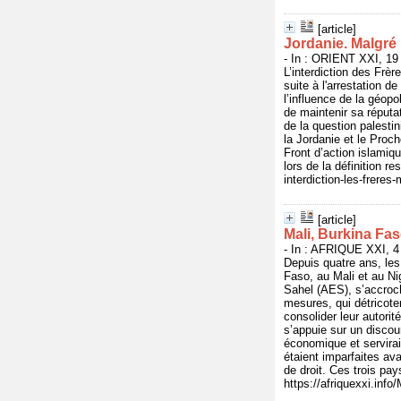
[article]
Jordanie. Malgré 
- In : ORIENT XXI, 19 
L’interdiction des Frè
suite à l'arrestation 
l’influence de la géopo
de maintenir sa réputat
de la question palesti
la Jordanie et le Proch
Front d’action islamiq
lors de la définition r
interdiction-les-frere
[article]
Mali, Burkina Faso
- In : AFRIQUE XXI, 4 
Depuis quatre ans, les
Faso, au Mali et au Nig
Sahel (AES), s’accroch
mesures, qui détricote
consolider leur autorit
s’appuie sur un discour
économique et servirai
étaient imparfaites ava
de droit. Ces trois pay
https://afriquexxi.info