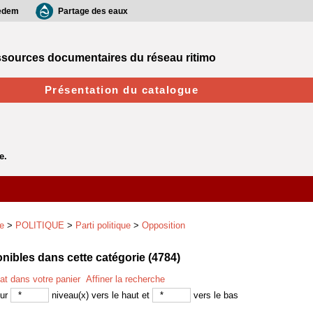
edem
Partage des eaux
sources documentaires du réseau ritimo
Présentation du catalogue
e
>
POLITIQUE
>
Parti politique
>
Opposition
ibles dans cette catégorie (
4784
)
tat dans votre panier
Affiner la recherche
sur
niveau(x) vers le haut et
vers le bas