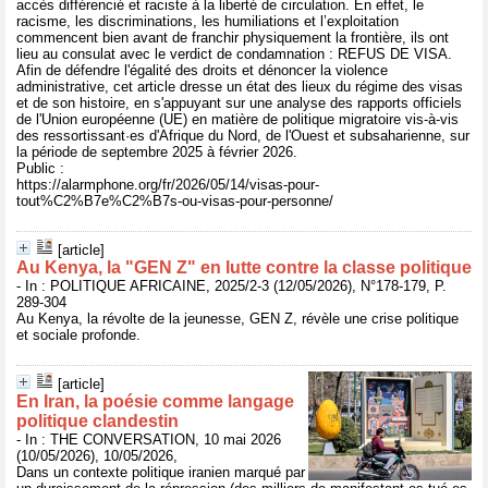
accès différencié et raciste à la liberté de circulation. En effet, le
racisme, les discriminations, les humiliations et l’exploitation
commencent bien avant de franchir physiquement la frontière, ils ont
lieu au consulat avec le verdict de condamnation : REFUS DE VISA.
Afin de défendre l'égalité des droits et dénoncer la violence
administrative, cet article dresse un état des lieux du régime des visas
et de son histoire, en s'appuyant sur une analyse des rapports officiels
de l'Union européenne (UE) en matière de politique migratoire vis-à-vis
des ressortissant·es d'Afrique du Nord, de l'Ouest et subsaharienne, sur
la période de septembre 2025 à février 2026.
Public :
https://alarmphone.org/fr/2026/05/14/visas-pour-
tout%C2%B7e%C2%B7s-ou-visas-pour-personne/
[article]
Au Kenya, la "GEN Z" en lutte contre la classe politique
- In : POLITIQUE AFRICAINE, 2025/2-3 (12/05/2026), N°178-179, P.
289-304
Au Kenya, la révolte de la jeunesse, GEN Z, révèle une crise politique
et sociale profonde.
[article]
En Iran, la poésie comme langage
politique clandestin
- In : THE CONVERSATION, 10 mai 2026
(10/05/2026), 10/05/2026,
Dans un contexte politique iranien marqué par