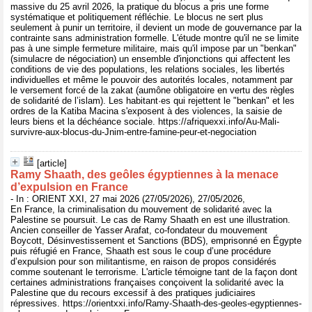
massive du 25 avril 2026, la pratique du blocus a pris une forme
systématique et politiquement réfléchie. Le blocus ne sert plus
seulement à punir un territoire, il devient un mode de gouvernance par la
contrainte sans administration formelle. L'étude montre qu'il ne se limite
pas à une simple fermeture militaire, mais qu'il impose par un "benkan"
(simulacre de négociation) un ensemble d'injonctions qui affectent les
conditions de vie des populations, les relations sociales, les libertés
individuelles et même le pouvoir des autorités locales, notamment par
le versement forcé de la zakat (aumône obligatoire en vertu des règles
de solidarité de l’islam). Les habitant·es qui rejettent le "benkan" et les
ordres de la Katiba Macina s'exposent à des violences, la saisie de
leurs biens et la déchéance sociale. https://afriquexxi.info/Au-Mali-
survivre-aux-blocus-du-Jnim-entre-famine-peur-et-negociation
[article]
Ramy Shaath, des geôles égyptiennes à la menace
d’expulsion en France
- In : ORIENT XXI, 27 mai 2026 (27/05/2026), 27/05/2026,
En France, la criminalisation du mouvement de solidarité avec la
Palestine se poursuit. Le cas de Ramy Shaath en est une illustration.
Ancien conseiller de Yasser Arafat, co-fondateur du mouvement
Boycott, Désinvestissement et Sanctions (BDS), emprisonné en Égypte
puis réfugié en France, Shaath est sous le coup d’une procédure
d’expulsion pour son militantisme, en raison de propos considérés
comme soutenant le terrorisme. L'article témoigne tant de la façon dont
certaines administrations françaises conçoivent la solidarité avec la
Palestine que du recours excessif à des pratiques judiciaires
répressives. https://orientxxi.info/Ramy-Shaath-des-geoles-egyptiennes-