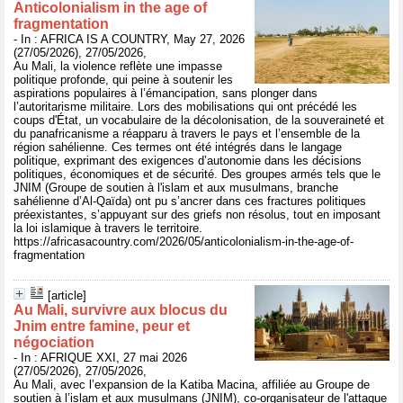
Anticolonialism in the age of
fragmentation
- In : AFRICA IS A COUNTRY, May 27, 2026
(27/05/2026), 27/05/2026,
Au Mali, la violence reflète une impasse
politique profonde, qui peine à soutenir les
aspirations populaires à l’émancipation, sans plonger dans
l’autoritarisme militaire. Lors des mobilisations qui ont précédé les
coups d'État, un vocabulaire de la décolonisation, de la souveraineté et
du panafricanisme a réapparu à travers le pays et l’ensemble de la
région sahélienne. Ces termes ont été intégrés dans le langage
politique, exprimant des exigences d’autonomie dans les décisions
politiques, économiques et de sécurité. Des groupes armés tels que le
JNIM (Groupe de soutien à l'islam et aux musulmans, branche
sahélienne d’Al-Qaïda) ont pu s’ancrer dans ces fractures politiques
préexistantes, s’appuyant sur des griefs non résolus, tout en imposant
la loi islamique à travers le territoire.
https://africasacountry.com/2026/05/anticolonialism-in-the-age-of-
fragmentation
[article]
Au Mali, survivre aux blocus du
Jnim entre famine, peur et
négociation
- In : AFRIQUE XXI, 27 mai 2026
(27/05/2026), 27/05/2026,
Au Mali, avec l’expansion de la Katiba Macina, affiliée au Groupe de
soutien à l’islam et aux musulmans (JNIM), co-organisateur de l'attaque