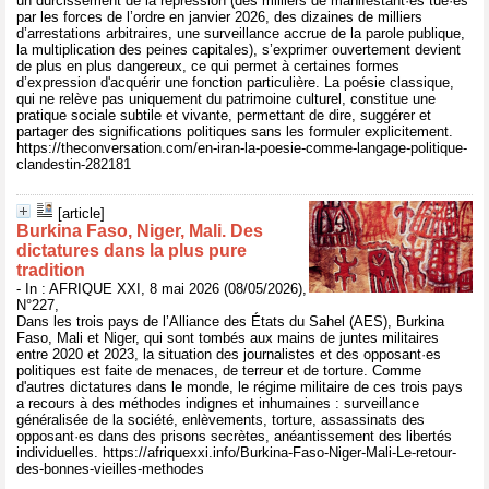
un durcissement de la répression (des milliers de manifestant·es tué·es
par les forces de l’ordre en janvier 2026, des dizaines de milliers
d’arrestations arbitraires, une surveillance accrue de la parole publique,
la multiplication des peines capitales), s’exprimer ouvertement devient
de plus en plus dangereux, ce qui permet à certaines formes
d’expression d'acquérir une fonction particulière. La poésie classique,
qui ne relève pas uniquement du patrimoine culturel, constitue une
pratique sociale subtile et vivante, permettant de dire, suggérer et
partager des significations politiques sans les formuler explicitement.
https://theconversation.com/en-iran-la-poesie-comme-langage-politique-
clandestin-282181
[article]
Burkina Faso, Niger, Mali. Des
dictatures dans la plus pure
tradition
- In : AFRIQUE XXI, 8 mai 2026 (08/05/2026),
N°227,
Dans les trois pays de l’Alliance des États du Sahel (AES), Burkina
Faso, Mali et Niger, qui sont tombés aux mains de juntes militaires
entre 2020 et 2023, la situation des journalistes et des opposant·es
politiques est faite de menaces, de terreur et de torture. Comme
d'autres dictatures dans le monde, le régime militaire de ces trois pays
a recours à des méthodes indignes et inhumaines : surveillance
généralisée de la société, enlèvements, torture, assassinats des
opposant·es dans des prisons secrètes, anéantissement des libertés
individuelles. https://afriquexxi.info/Burkina-Faso-Niger-Mali-Le-retour-
des-bonnes-vieilles-methodes