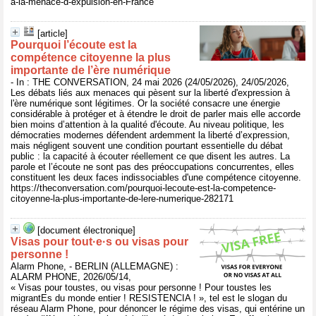
a-la-menace-d-expulsion-en-France
[article]
Pourquoi l’écoute est la
compétence citoyenne la plus
importante de l’ère numérique
- In : THE CONVERSATION, 24 mai 2026 (24/05/2026), 24/05/2026,
Les débats liés aux menaces qui pèsent sur la liberté d'expression à
l'ère numérique sont légitimes. Or la société consacre une énergie
considérable à protéger et à étendre le droit de parler mais elle accorde
bien moins d’attention à la qualité d'écoute. Au niveau politique, les
démocraties modernes défendent ardemment la liberté d’expression,
mais négligent souvent une condition pourtant essentielle du débat
public : la capacité à écouter réellement ce que disent les autres. La
parole et l’écoute ne sont pas des préoccupations concurrentes, elles
constituent les deux faces indissociables d'une compétence citoyenne.
https://theconversation.com/pourquoi-lecoute-est-la-competence-
citoyenne-la-plus-importante-de-lere-numerique-282171
[document électronique]
Visas pour tout·e·s ou visas pour
personne !
Alarm Phone, - BERLIN (ALLEMAGNE) :
ALARM PHONE, 2026/05/14,
« Visas pour toustes, ou visas pour personne ! Pour toustes les
migrantEs du monde entier ! RESISTENCIA ! », tel est le slogan du
réseau Alarm Phone, pour dénoncer le régime des visas, qui entérine un