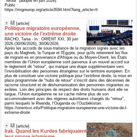
"retour" (adopté en juin 2026).
Public :
https://migreurop.org/article3594.html?lang_article=fr
[article]
Politique migratoire européenne,
une victoire de l’extrême droite
RACHO, Tania - In : ORIENT XXI, 30 juin
2026 (30/06/2026), 30/06/2026,
Après les accords de sous-traitance de la migration signés avec les
pays du Maghreb, la Turquie et l'Égypte, pour qu'ils retiennent les flux
de migrant·es en provenance d'Afrique ou du Moyen-Orient, les États
membres de l’Union européenne sont parvenus à un nouvel accord sur
le règlement dit "retour", qui marque une étape supplémentaire vers
l’invisibilisation des personnes étrangères sur le territoire européen. En
plus de constituer une victoire politique pour l’extrême droite, la mise en
place programmée de "hubs de retour" s’inscrit dans des décennies de
racisme structurel et de déshumanisation des personnes migrantes ou
exilées. Loin des principes de respect des droits humains dont elle se
targue, l’Union européenne ne se cache même plus de son
accommodement avec des régimes autoritaires chargés du "retour",
parmi lesquels le Rwanda, l’Ouganda ou l’Ouzbékistan.
https://orientxxi.info/Politique-migratoire-europeenne-une-victoire-de-l-
extreme-droite
[article]
Irak. Quand les Kurdes fabriquaient
leur propre islamisme