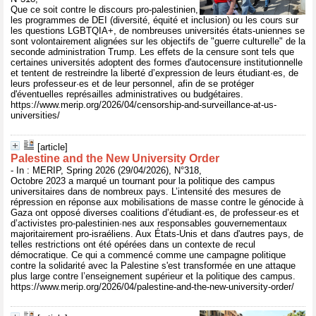
Que ce soit contre le discours pro-palestinien,
les programmes de DEI (diversité, équité et inclusion) ou les cours sur
les questions LGBTQIA+, de nombreuses universités états-uniennes se
sont volontairement alignées sur les objectifs de "guerre culturelle" de la
seconde administration Trump. Les effets de la censure sont tels que
certaines universités adoptent des formes d'autocensure institutionnelle
et tentent de restreindre la liberté d’expression de leurs étudiant·es, de
leurs professeur·es et de leur personnel, afin de se protéger
d'éventuelles représailles administratives ou budgétaires.
https://www.merip.org/2026/04/censorship-and-surveillance-at-us-
universities/
[article]
Palestine and the New University Order
- In : MERIP, Spring 2026 (29/04/2026), N°318,
Octobre 2023 a marqué un tournant pour la politique des campus
universitaires dans de nombreux pays. L’intensité des mesures de
répression en réponse aux mobilisations de masse contre le génocide à
Gaza ont opposé diverses coalitions d’étudiant·es, de professeur·es et
d’activistes pro-palestinien·nes aux responsables gouvernementaux
majoritairement pro-israéliens. Aux États-Unis et dans d'autres pays, de
telles restrictions ont été opérées dans un contexte de recul
démocratique. Ce qui a commencé comme une campagne politique
contre la solidarité avec la Palestine s'est transformée en une attaque
plus large contre l’enseignement supérieur et la politique des campus.
https://www.merip.org/2026/04/palestine-and-the-new-university-order/