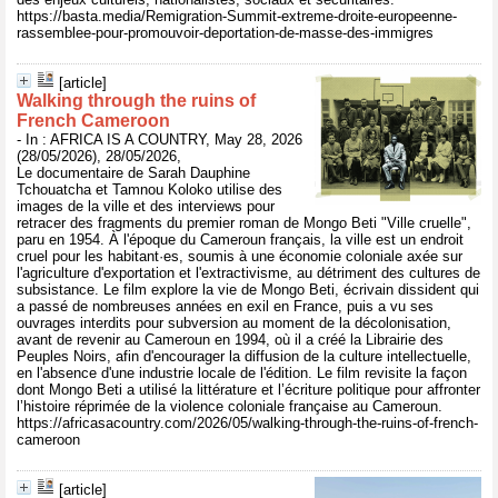
https://basta.media/Remigration-Summit-extreme-droite-europeenne-
rassemblee-pour-promouvoir-deportation-de-masse-des-immigres
[article]
Walking through the ruins of
French Cameroon
- In : AFRICA IS A COUNTRY, May 28, 2026
(28/05/2026), 28/05/2026,
Le documentaire de Sarah Dauphine
Tchouatcha et Tamnou Koloko utilise des
images de la ville et des interviews pour
retracer des fragments du premier roman de Mongo Beti "Ville cruelle",
paru en 1954. À l'époque du Cameroun français, la ville est un endroit
cruel pour les habitant·es, soumis à une économie coloniale axée sur
l'agriculture d'exportation et l'extractivisme, au détriment des cultures de
subsistance. Le film explore la vie de Mongo Beti, écrivain dissident qui
a passé de nombreuses années en exil en France, puis a vu ses
ouvrages interdits pour subversion au moment de la décolonisation,
avant de revenir au Cameroun en 1994, où il a créé la Librairie des
Peuples Noirs, afin d'encourager la diffusion de la culture intellectuelle,
en l'absence d'une industrie locale de l'édition. Le film revisite la façon
dont Mongo Beti a utilisé la littérature et l’écriture politique pour affronter
l’histoire réprimée de la violence coloniale française au Cameroun.
https://africasacountry.com/2026/05/walking-through-the-ruins-of-french-
cameroon
[article]