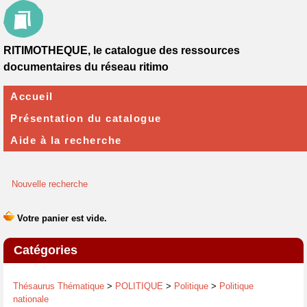
RITIMOTHEQUE, le catalogue des ressources
documentaires du réseau ritimo
Accueil
Présentation du catalogue
Aide à la recherche
Nouvelle recherche
Catégories
Thésaurus Thématique
>
POLITIQUE
>
Politique
>
Politique
nationale