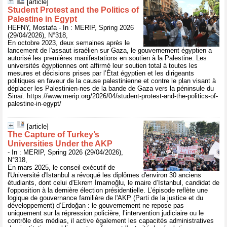
[article]
Student Protest and the Politics of
Palestine in Egypt
HEFNY, Mostafa - In : MERIP, Spring 2026
(29/04/2026), N°318,
En octobre 2023, deux semaines après le
lancement de l'assaut israélien sur Gaza, le gouvernement égyptien a
autorisé les premières manifestations en soutien à la Palestine. Les
universités égyptiennes ont affirmé leur soutien total à toutes les
mesures et décisions prises par l’État égyptien et les dirigeants
politiques en faveur de la cause palestinienne et contre le plan visant à
déplacer les Palestinien·nes de la bande de Gaza vers la péninsule du
Sinaï. https://www.merip.org/2026/04/student-protest-and-the-politics-of-
palestine-in-egypt/
[article]
The Capture of Turkey’s
Universities Under the AKP
- In : MERIP, Spring 2026 (29/04/2026),
N°318,
En mars 2025, le conseil exécutif de
l'Université d'Istanbul a révoqué les diplômes d'environ 30 anciens
étudiants, dont celui d'Ekrem İmamoğlu, le maire d’Istanbul, candidat de
l'opposition à la dernière élection présidentielle. L’épisode reflète une
logique de gouvernance familière de l'AKP (Parti de la justice et du
développement) d’Erdoğan : le gouvernement ne repose pas
uniquement sur la répression policière, l’intervention judiciaire ou le
contrôle des médias, il active également les capacités administratives