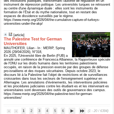
des institutions publiques, transformant l'autorité de régulation en un
instrument de répression politique. Les universités turques se retrouvent
au centre d'une dynamique duale : elles sont les instruments de
formation de l’État et du mythe nationaliste, tout en restant des
espaces de dissidence surveillés par le régime.
https://www.merip.org/2026/04/the-cumulative-capture-of-turkeys-
universities-under-the-akp/
[article]
The Palestine Test for German
Universities
MAUTHOFER, Lilian - In : MERIP, Spring
2026 (29/04/2026), N°318,
En 2025, l'Université libre de Berlin (FUB) a
annulé une conférence de Francesca Albanese, la Rapporteuse spéciale
de l'ONU sur les droits humains dans les territoires palestiniens
occupés, en raison de la pression exercée par des groupes de défense
pro-israéliens et des risques sécuritaires. Depuis octobre 2023, le
discours lié à la Palestine fait l'objet de restrictions et de surveillances
croissantes dans tous les secteurs de l'enseignement supérieur en
Allemagne. Les annulations d’événements, les interventions policières
et les procédures judiciaires contre les étudiant·es et les intervenant·es
universitaires sont devenues des outils de gouvernance des campus.
https://www.merip.org/2026/04/the-palestine-test-for-german-
universities/
1
2
3
4
5
6
(1 - 20 / 6394)