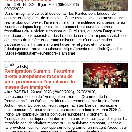
- In : ORIENT XXI, 9 juin 2026 (09/06/2026),
09/06/2026,
Dans l’imaginaire collectif occidental, les Kurdes sont laïques, de
gauche et éloigné·es de la religion. Cette essentialisation masque une
réalité plus complexe : l’islam et l’islamisme politique sont présents au
Kurdistan depuis longtemps. Ils se concentrent dans les zones
frontalières de la région autonome du Kurdistan, qui porte l’empreinte
des déportations baasistes, des bombardements chimiques d’Anfal, de
décennies de misère et de marginalisation, et d’une domination
partisane qui a fini par instrumentaliser le religieux et implanter
l'idéologie des Frères musulmans. https://orientxxi.info/Irak-Quand-les-
Kurdes-fabriquaient-leur-propre-islamisme
[article]
Remigration Summit : l’extrême
droite européenne rassemblée
pour promouvoir l’expulsion de
masse des immigrés
- In : BASTA !, 29 mai 2026 (29/05/2026), 29/05/2026,
La seconde édition du "Remigration" Summit (Sommet de la
"remigration"), un événement identitaire coordonné par la plateforme
Action Radar Europe, qui réunit suprémacistes blancs, néonazis et
multi condamnés pour violences ou racisme, a lieu le 30 mai 2026 à
Porto. De nombreux partis politiques européens y prônent la
"remigration", ou déportation des immigré·es vers leur pays d’origine. La
stratégie des identitaires repose sur un activisme croissant, visant à
faire évoluer l’opinion publique sur le long terme, en mettant l’accent sur
des enjeux culturels, nationalistes, sociaux et sécuritaires.