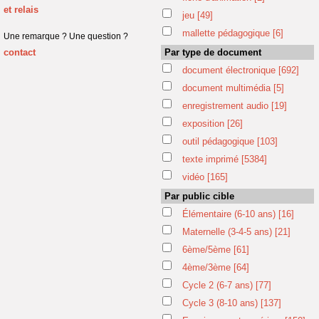
et relais
jeu
[49]
mallette pédagogique
[6]
Une remarque ? Une question ?
contact
Par type de document
document électronique
[692]
document multimédia
[5]
enregistrement audio
[19]
exposition
[26]
outil pédagogique
[103]
texte imprimé
[5384]
vidéo
[165]
Par public cible
Élémentaire (6-10 ans)
[16]
Maternelle (3-4-5 ans)
[21]
6ème/5ème
[61]
4ème/3ème
[64]
Cycle 2 (6-7 ans)
[77]
Cycle 3 (8-10 ans)
[137]