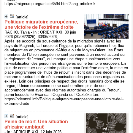
https://migreurop.org/article3594.html?lang_article=fr
[article]
Politique migratoire européenne,
une victoire de l’extrême droite
RACHO, Tania - In : ORIENT XXI, 30 juin
2026 (30/06/2026), 30/06/2026,
Après les accords de sous-traitance de la migration signés avec les
pays du Maghreb, la Turquie et l'Égypte, pour qu'ils retiennent les flux
de migrant·es en provenance d'Afrique ou du Moyen-Orient, les États
membres de l’Union européenne sont parvenus à un nouvel accord sur
le règlement dit "retour", qui marque une étape supplémentaire vers
l’invisibilisation des personnes étrangères sur le territoire européen. En
plus de constituer une victoire politique pour l’extrême droite, la mise en
place programmée de "hubs de retour" s’inscrit dans des décennies de
racisme structurel et de déshumanisation des personnes migrantes ou
exilées. Loin des principes de respect des droits humains dont elle se
targue, l’Union européenne ne se cache même plus de son
accommodement avec des régimes autoritaires chargés du "retour",
parmi lesquels le Rwanda, l’Ouganda ou l’Ouzbékistan.
https://orientxxi.info/Politique-migratoire-europeenne-une-victoire-de-l-
extreme-droite
[article]
Peine de mort. Une situation
africaine ambiguë
- In : AFRIQUE XXI, 12 juin 2026