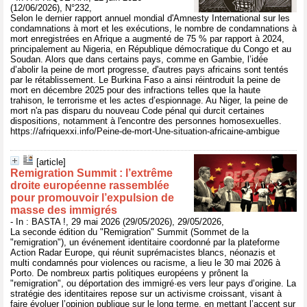
(12/06/2026), N°232,
Selon le dernier rapport annuel mondial d'Amnesty International sur les
condamnations à mort et les exécutions, le nombre de condamnations à
mort enregistrées en Afrique a augmenté de 75 % par rapport à 2024,
principalement au Nigeria, en République démocratique du Congo et au
Soudan. Alors que dans certains pays, comme en Gambie, l’idée
d’abolir la peine de mort progresse, d'autres pays africains sont tentés
par le rétablissement. Le Burkina Faso a ainsi réintroduit la peine de
mort en décembre 2025 pour des infractions telles que la haute
trahison, le terrorisme et les actes d’espionnage. Au Niger, la peine de
mort n'a pas disparu du nouveau Code pénal qui durcit certaines
dispositions, notamment à l'encontre des personnes homosexuelles.
https://afriquexxi.info/Peine-de-mort-Une-situation-africaine-ambigue
[article]
Remigration Summit : l’extrême
droite européenne rassemblée
pour promouvoir l’expulsion de
masse des immigrés
- In : BASTA !, 29 mai 2026 (29/05/2026), 29/05/2026,
La seconde édition du "Remigration" Summit (Sommet de la
"remigration"), un événement identitaire coordonné par la plateforme
Action Radar Europe, qui réunit suprémacistes blancs, néonazis et
multi condamnés pour violences ou racisme, a lieu le 30 mai 2026 à
Porto. De nombreux partis politiques européens y prônent la
"remigration", ou déportation des immigré·es vers leur pays d’origine. La
stratégie des identitaires repose sur un activisme croissant, visant à
faire évoluer l’opinion publique sur le long terme, en mettant l’accent sur