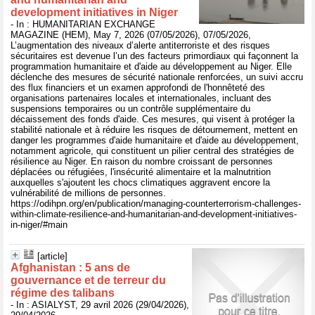
development initiatives in Niger
- In : HUMANITARIAN EXCHANGE
MAGAZINE (HEM), May 7, 2026 (07/05/2026), 07/05/2026,
L’augmentation des niveaux d’alerte antiterroriste et des risques
sécuritaires est devenue l’un des facteurs primordiaux qui façonnent la
programmation humanitaire et d'aide au développement au Niger. Elle
déclenche des mesures de sécurité nationale renforcées, un suivi accru
des flux financiers et un examen approfondi de l'honnêteté des
organisations partenaires locales et internationales, incluant des
suspensions temporaires ou un contrôle supplémentaire du
décaissement des fonds d'aide. Ces mesures, qui visent à protéger la
stabilité nationale et à réduire les risques de détournement, mettent en
danger les programmes d'aide humanitaire et d'aide au développement,
notamment agricole, qui constituent un pilier central des stratégies de
résilience au Niger. En raison du nombre croissant de personnes
déplacées ou réfugiées, l'insécurité alimentaire et la malnutrition
auxquelles s'ajoutent les chocs climatiques aggravent encore la
vulnérabilité de millions de personnes.
https://odihpn.org/en/publication/managing-counterterrorism-challenges-
within-climate-resilience-and-humanitarian-and-development-initiatives-
in-niger/#main
[article]
Afghanistan : 5 ans de
gouvernance et de terreur du
régime des talibans
- In : ASIALYST, 29 avril 2026 (29/04/2026),