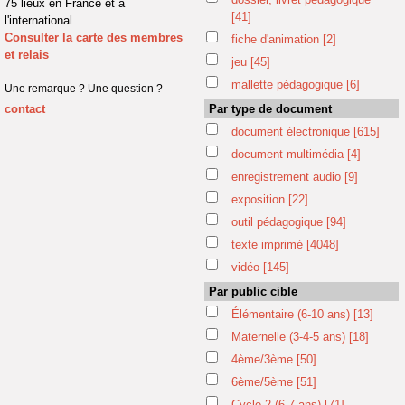
75 lieux en France et à
[41]
l'international
Consulter la carte des membres
fiche d'animation
[2]
et relais
jeu
[45]
mallette pédagogique
[6]
Une remarque ? Une question ?
contact
Par type de document
document électronique
[615]
document multimédia
[4]
enregistrement audio
[9]
exposition
[22]
outil pédagogique
[94]
texte imprimé
[4048]
vidéo
[145]
Par public cible
Élémentaire (6-10 ans)
[13]
Maternelle (3-4-5 ans)
[18]
4ème/3ème
[50]
6ème/5ème
[51]
Cycle 2 (6-7 ans)
[71]