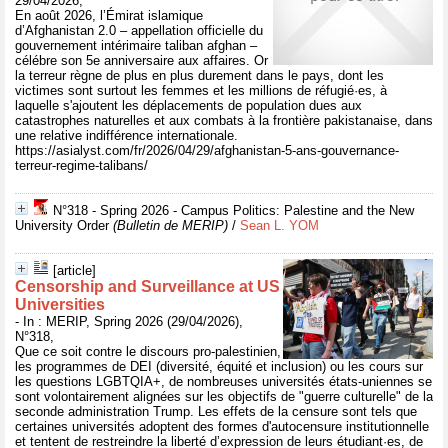
29/04/2026,
En août 2026, l’Émirat islamique
d’Afghanistan 2.0 – appellation officielle du
gouvernement intérimaire taliban afghan –
célébre son 5e anniversaire aux affaires. Or
la terreur règne de plus en plus durement dans le pays, dont les
victimes sont surtout les femmes et les millions de réfugié·es, à
laquelle s'ajoutent les déplacements de population dues aux
catastrophes naturelles et aux combats à la frontière pakistanaise, dans
une relative indifférence internationale.
https://asialyst.com/fr/2026/04/29/afghanistan-5-ans-gouvernance-
terreur-regime-talibans/
N°318 - Spring 2026 - Campus Politics: Palestine and the New
University Order
(Bulletin de MERIP)
/
Sean L. YOM
[article]
Censorship and Surveillance at US
Universities
- In : MERIP, Spring 2026 (29/04/2026),
N°318,
Que ce soit contre le discours pro-palestinien,
les programmes de DEI (diversité, équité et inclusion) ou les cours sur
les questions LGBTQIA+, de nombreuses universités états-uniennes se
sont volontairement alignées sur les objectifs de "guerre culturelle" de la
seconde administration Trump. Les effets de la censure sont tels que
certaines universités adoptent des formes d'autocensure institutionnelle
et tentent de restreindre la liberté d’expression de leurs étudiant·es, de