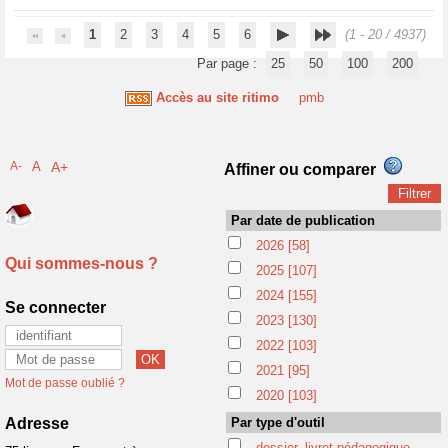
1
2
3
4
5
6
(1 - 20 / 4937)
Par page :
25
50
100
200
Accès au site ritimo
pmb
A-
A
A+
Affiner ou comparer
Par date de publication
2026
[58]
Qui sommes-nous ?
2025
[107]
2024
[155]
Se connecter
2023
[130]
2022
[103]
2021
[95]
Mot de passe oublié ?
2020
[103]
Adresse
Par type d'outil
dossier, livret pédagogique