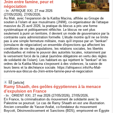
Jnim entre famine, peur et
négociation
- In : AFRIQUE XXI, 27 mai 2026
(27/05/2026), 27/05/2026,
Au Mali, avec l’expansion de la Katiba Macina, affiliée au Groupe de
soutien à l’islam et aux musulmans (JNIM), co-organisateur de l'attaque
massive du 25 avril 2026, la pratique du blocus a pris une forme
systématique et politiquement réfléchie. Le blocus ne sert plus
seulement à punir un territoire, il devient un mode de gouvernance par la
contrainte sans administration formelle. L'étude montre qu'il ne se limite
pas à une simple fermeture militaire, mais qu'il impose par un "benkan"
(simulacre de négociation) un ensemble d'injonctions qui affectent les
conditions de vie des populations, les relations sociales, les libertés
individuelles et même le pouvoir des autorités locales, notamment par
le versement forcé de la zakat (aumône obligatoire en vertu des règles
de solidarité de l’islam). Les habitant·es qui rejettent le "benkan" et les
ordres de la Katiba Macina s'exposent à des violences, la saisie de
leurs biens et la déchéance sociale. https://afriquexxi.info/Au-Mali-
survivre-aux-blocus-du-Jnim-entre-famine-peur-et-negociation
[article]
Ramy Shaath, des geôles égyptiennes à la menace
d’expulsion en France
- In : ORIENT XXI, 27 mai 2026 (27/05/2026), 27/05/2026,
En France, la criminalisation du mouvement de solidarité avec la
Palestine se poursuit. Le cas de Ramy Shaath en est une illustration.
Ancien conseiller de Yasser Arafat, co-fondateur du mouvement
Boycott, Désinvestissement et Sanctions (BDS), emprisonné en Égypte