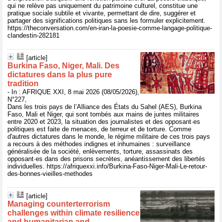
qui ne relève pas uniquement du patrimoine culturel, constitue une
pratique sociale subtile et vivante, permettant de dire, suggérer et
partager des significations politiques sans les formuler explicitement.
https://theconversation.com/en-iran-la-poesie-comme-langage-politique-
clandestin-282181
[article]
Burkina Faso, Niger, Mali. Des
dictatures dans la plus pure
tradition
- In : AFRIQUE XXI, 8 mai 2026 (08/05/2026),
N°227,
Dans les trois pays de l’Alliance des États du Sahel (AES), Burkina
Faso, Mali et Niger, qui sont tombés aux mains de juntes militaires
entre 2020 et 2023, la situation des journalistes et des opposant·es
politiques est faite de menaces, de terreur et de torture. Comme
d'autres dictatures dans le monde, le régime militaire de ces trois pays
a recours à des méthodes indignes et inhumaines : surveillance
généralisée de la société, enlèvements, torture, assassinats des
opposant·es dans des prisons secrètes, anéantissement des libertés
individuelles. https://afriquexxi.info/Burkina-Faso-Niger-Mali-Le-retour-
des-bonnes-vieilles-methodes
[article]
Managing counterterrorism
challenges within climate resilience
and humanitarian and