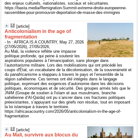
des enjeux culturels, nationalistes, sociaux et sécuritaires.
https://basta.media/Remigration-Summit-extreme-droite-europeenne-
rassemblee-pour-promouvoir-deportation-de-masse-des-immigres
[article]
Anticolonialism in the age of
fragmentation
- In : AFRICA IS A COUNTRY, May 27, 2026
(27/05/2026), 27/05/2026,
Au Mali, la violence reflète une impasse
politique profonde, qui peine à soutenir les
aspirations populaires à l’émancipation, sans plonger dans
l’autoritarisme militaire. Lors des mobilisations qui ont précédé les
coups d'État, un vocabulaire de la décolonisation, de la souveraineté et
du panafricanisme a réapparu à travers le pays et l’ensemble de la
région sahélienne. Ces termes ont été intégrés dans le langage
politique, exprimant des exigences d’autonomie dans les décisions
politiques, économiques et de sécurité. Des groupes armés tels que le
JNIM (Groupe de soutien à l'islam et aux musulmans, branche
sahélienne d’Al-Qaïda) ont pu s’ancrer dans ces fractures politiques
préexistantes, s’appuyant sur des griefs non résolus, tout en imposant
la loi islamique à travers le territoire.
https://africasacountry.com/2026/05/anticolonialism-in-the-age-of-
fragmentation
[article]
Au Mali, survivre aux blocus du