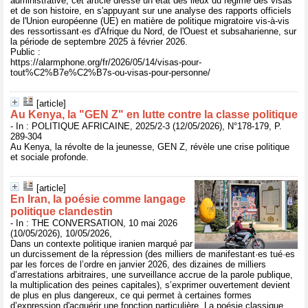
administrative, cet article dresse un état des lieux du régime des visas
et de son histoire, en s'appuyant sur une analyse des rapports officiels
de l'Union européenne (UE) en matière de politique migratoire vis-à-vis
des ressortissant·es d'Afrique du Nord, de l'Ouest et subsaharienne, sur
la période de septembre 2025 à février 2026.
Public :
https://alarmphone.org/fr/2026/05/14/visas-pour-
tout%C2%B7e%C2%B7s-ou-visas-pour-personne/
[article]
Au Kenya, la "GEN Z" en lutte contre la classe politique
- In : POLITIQUE AFRICAINE, 2025/2-3 (12/05/2026), N°178-179, P.
289-304
Au Kenya, la révolte de la jeunesse, GEN Z, révèle une crise politique
et sociale profonde.
[article]
En Iran, la poésie comme langage
politique clandestin
- In : THE CONVERSATION, 10 mai 2026
(10/05/2026), 10/05/2026,
Dans un contexte politique iranien marqué par
un durcissement de la répression (des milliers de manifestant·es tué·es
par les forces de l’ordre en janvier 2026, des dizaines de milliers
d’arrestations arbitraires, une surveillance accrue de la parole publique,
la multiplication des peines capitales), s’exprimer ouvertement devient
de plus en plus dangereux, ce qui permet à certaines formes
d’expression d'acquérir une fonction particulière. La poésie classique,