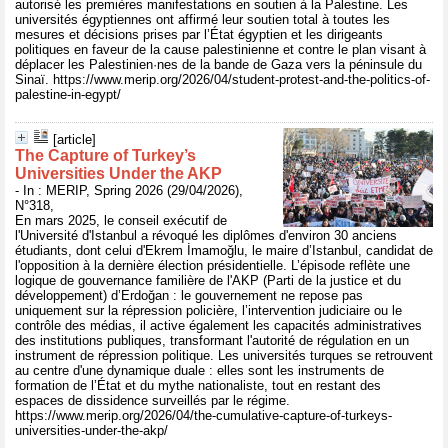
autorisé les premières manifestations en soutien à la Palestine. Les
universités égyptiennes ont affirmé leur soutien total à toutes les
mesures et décisions prises par l’État égyptien et les dirigeants
politiques en faveur de la cause palestinienne et contre le plan visant à
déplacer les Palestinien·nes de la bande de Gaza vers la péninsule du
Sinaï. https://www.merip.org/2026/04/student-protest-and-the-politics-of-
palestine-in-egypt/
[article]
The Capture of Turkey’s
Universities Under the AKP
- In : MERIP, Spring 2026 (29/04/2026),
N°318,
En mars 2025, le conseil exécutif de
l'Université d'Istanbul a révoqué les diplômes d'environ 30 anciens
étudiants, dont celui d'Ekrem İmamoğlu, le maire d’Istanbul, candidat de
l'opposition à la dernière élection présidentielle. L’épisode reflète une
logique de gouvernance familière de l'AKP (Parti de la justice et du
développement) d’Erdoğan : le gouvernement ne repose pas
uniquement sur la répression policière, l’intervention judiciaire ou le
contrôle des médias, il active également les capacités administratives
des institutions publiques, transformant l'autorité de régulation en un
instrument de répression politique. Les universités turques se retrouvent
au centre d'une dynamique duale : elles sont les instruments de
formation de l’État et du mythe nationaliste, tout en restant des
espaces de dissidence surveillés par le régime.
https://www.merip.org/2026/04/the-cumulative-capture-of-turkeys-
universities-under-the-akp/