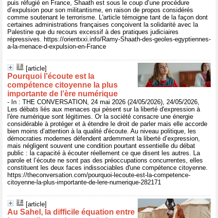
puis réfugié en France, Shaath est sous le coup d’une procédure
d’expulsion pour son militantisme, en raison de propos considérés
comme soutenant le terrorisme. L'article témoigne tant de la façon dont
certaines administrations françaises conçoivent la solidarité avec la
Palestine que du recours excessif à des pratiques judiciaires
répressives. https://orientxxi.info/Ramy-Shaath-des-geoles-egyptiennes-
a-la-menace-d-expulsion-en-France
[article]
Pourquoi l’écoute est la
compétence citoyenne la plus
importante de l’ère numérique
- In : THE CONVERSATION, 24 mai 2026 (24/05/2026), 24/05/2026,
Les débats liés aux menaces qui pèsent sur la liberté d'expression à
l'ère numérique sont légitimes. Or la société consacre une énergie
considérable à protéger et à étendre le droit de parler mais elle accorde
bien moins d’attention à la qualité d'écoute. Au niveau politique, les
démocraties modernes défendent ardemment la liberté d’expression,
mais négligent souvent une condition pourtant essentielle du débat
public : la capacité à écouter réellement ce que disent les autres. La
parole et l’écoute ne sont pas des préoccupations concurrentes, elles
constituent les deux faces indissociables d'une compétence citoyenne.
https://theconversation.com/pourquoi-lecoute-est-la-competence-
citoyenne-la-plus-importante-de-lere-numerique-282171
[article]
Au Sahel, la difficile équation entre