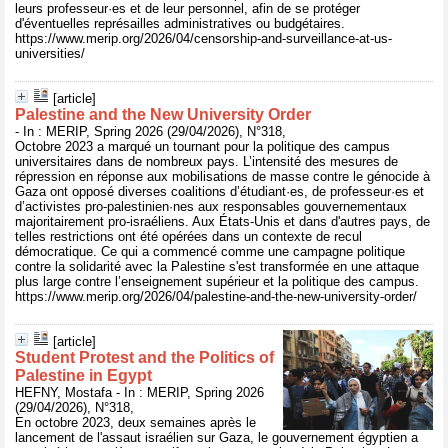
leurs professeur·es et de leur personnel, afin de se protéger
d'éventuelles représailles administratives ou budgétaires.
https://www.merip.org/2026/04/censorship-and-surveillance-at-us-
universities/
[article]
Palestine and the New University Order
- In : MERIP, Spring 2026 (29/04/2026), N°318,
Octobre 2023 a marqué un tournant pour la politique des campus
universitaires dans de nombreux pays. L’intensité des mesures de
répression en réponse aux mobilisations de masse contre le génocide à
Gaza ont opposé diverses coalitions d’étudiant·es, de professeur·es et
d’activistes pro-palestinien·nes aux responsables gouvernementaux
majoritairement pro-israéliens. Aux États-Unis et dans d'autres pays, de
telles restrictions ont été opérées dans un contexte de recul
démocratique. Ce qui a commencé comme une campagne politique
contre la solidarité avec la Palestine s'est transformée en une attaque
plus large contre l’enseignement supérieur et la politique des campus.
https://www.merip.org/2026/04/palestine-and-the-new-university-order/
[article]
Student Protest and the Politics of
Palestine in Egypt
HEFNY, Mostafa - In : MERIP, Spring 2026
(29/04/2026), N°318,
En octobre 2023, deux semaines après le
lancement de l'assaut israélien sur Gaza, le gouvernement égyptien a