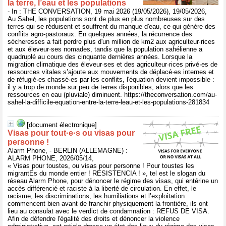
la terre, l’eau et les populations
- In : THE CONVERSATION, 19 mai 2026 (19/05/2026), 19/05/2026,
Au Sahel, les populations sont de plus en plus nombreuses sur des
terres qui se réduisent et souffrent du manque d'eau, ce qui génère des
conflits agro-pastoraux. En quelques années, la récurrence des
sécheresses a fait perdre plus d'un million de km2 aux agriculteur·rices
et aux éleveur·ses nomades, tandis que la population sahélienne a
quadruplé au cours des cinquante dernières années. Lorsque la
migration climatique des éleveur·ses et des agriculteur·rices privé·es de
ressources vitales s’ajoute aux mouvements de déplacé·es internes et
de réfugié·es chassé·es par les conflits, l'équation devient impossible :
il y a trop de monde sur peu de terres disponibles, alors que les
ressources en eau (pluviale) diminuent. https://theconversation.com/au-
sahel-la-difficile-equation-entre-la-terre-leau-et-les-populations-281834
[document électronique]
Visas pour tout·e·s ou visas pour
personne !
Alarm Phone, - BERLIN (ALLEMAGNE) :
ALARM PHONE, 2026/05/14,
« Visas pour toustes, ou visas pour personne ! Pour toustes les
migrantEs du monde entier ! RESISTENCIA ! », tel est le slogan du
réseau Alarm Phone, pour dénoncer le régime des visas, qui entérine un
accès différencié et raciste à la liberté de circulation. En effet, le
racisme, les discriminations, les humiliations et l’exploitation
commencent bien avant de franchir physiquement la frontière, ils ont
lieu au consulat avec le verdict de condamnation : REFUS DE VISA.
Afin de défendre l'égalité des droits et dénoncer la violence