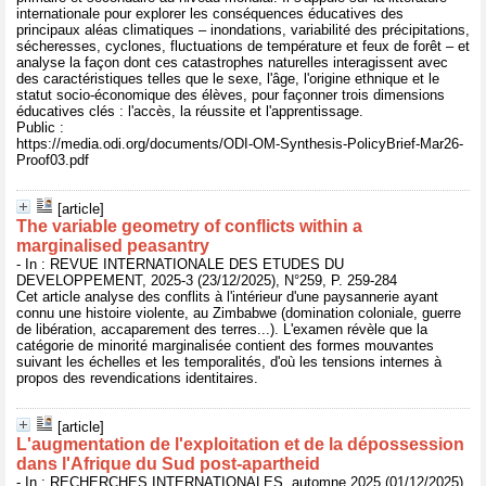
internationale pour explorer les conséquences éducatives des
principaux aléas climatiques – inondations, variabilité des précipitations,
sécheresses, cyclones, fluctuations de température et feux de forêt – et
analyse la façon dont ces catastrophes naturelles interagissent avec
des caractéristiques telles que le sexe, l'âge, l'origine ethnique et le
statut socio-économique des élèves, pour façonner trois dimensions
éducatives clés : l'accès, la réussite et l'apprentissage.
Public :
https://media.odi.org/documents/ODI-OM-Synthesis-PolicyBrief-Mar26-
Proof03.pdf
[article]
The variable geometry of conflicts within a
marginalised peasantry
- In : REVUE INTERNATIONALE DES ETUDES DU
DEVELOPPEMENT, 2025-3 (23/12/2025), N°259, P. 259-284
Cet article analyse des conflits à l'intérieur d'une paysannerie ayant
connu une histoire violente, au Zimbabwe (domination coloniale, guerre
de libération, accaparement des terres...). L'examen révèle que la
catégorie de minorité marginalisée contient des formes mouvantes
suivant les échelles et les temporalités, d'où les tensions internes à
propos des revendications identitaires.
[article]
L'augmentation de l'exploitation et de la dépossession
dans l'Afrique du Sud post-apartheid
- In : RECHERCHES INTERNATIONALES, automne 2025 (01/12/2025),