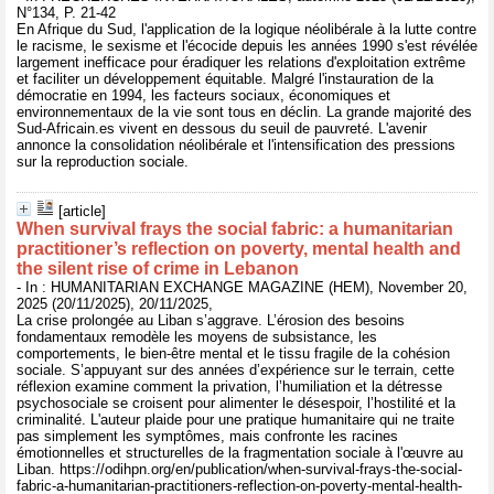
N°134, P. 21-42
En Afrique du Sud, l'application de la logique néolibérale à la lutte contre
le racisme, le sexisme et l'écocide depuis les années 1990 s'est révélée
largement inefficace pour éradiquer les relations d'exploitation extrême
et faciliter un développement équitable. Malgré l'instauration de la
démocratie en 1994, les facteurs sociaux, économiques et
environnementaux de la vie sont tous en déclin. La grande majorité des
Sud-Africain.es vivent en dessous du seuil de pauvreté. L'avenir
annonce la consolidation néolibérale et l'intensification des pressions
sur la reproduction sociale.
[article]
When survival frays the social fabric: a humanitarian
practitioner’s reflection on poverty, mental health and
the silent rise of crime in Lebanon
- In : HUMANITARIAN EXCHANGE MAGAZINE (HEM), November 20,
2025 (20/11/2025), 20/11/2025,
La crise prolongée au Liban s’aggrave. L’érosion des besoins
fondamentaux remodèle les moyens de subsistance, les
comportements, le bien-être mental et le tissu fragile de la cohésion
sociale. S’appuyant sur des années d’expérience sur le terrain, cette
réflexion examine comment la privation, l’humiliation et la détresse
psychosociale se croisent pour alimenter le désespoir, l’hostilité et la
criminalité. L'auteur plaide pour une pratique humanitaire qui ne traite
pas simplement les symptômes, mais confronte les racines
émotionnelles et structurelles de la fragmentation sociale à l'œuvre au
Liban. https://odihpn.org/en/publication/when-survival-frays-the-social-
fabric-a-humanitarian-practitioners-reflection-on-poverty-mental-health-