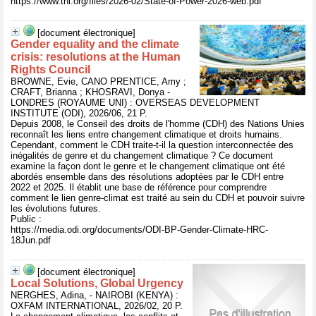
https://www.tni.org/files/2026-02/State-of-Power-2026-web.pdf
[document électronique]
Gender equality and the climate
crisis: resolutions at the Human
Rights Council
BROWNE, Evie, CANO PRENTICE, Amy ;
CRAFT, Brianna ; KHOSRAVI, Donya -
LONDRES (ROYAUME UNI) : OVERSEAS DEVELOPMENT
INSTITUTE (ODI), 2026/06, 21 P.
Depuis 2008, le Conseil des droits de l'homme (CDH) des Nations Unies
reconnaît les liens entre changement climatique et droits humains.
Cependant, comment le CDH traite-t-il la question interconnectée des
inégalités de genre et du changement climatique ? Ce document
examine la façon dont le genre et le changement climatique ont été
abordés ensemble dans des résolutions adoptées par le CDH entre
2022 et 2025. Il établit une base de référence pour comprendre
comment le lien genre-climat est traité au sein du CDH et pouvoir suivre
les évolutions futures.
Public :
https://media.odi.org/documents/ODI-BP-Gender-Climate-HRC-
18Jun.pdf
[document électronique]
Local Solutions, Global Urgency
NERGHES, Adina, - NAIROBI (KENYA) :
OXFAM INTERNATIONAL, 2026/02, 20 P.