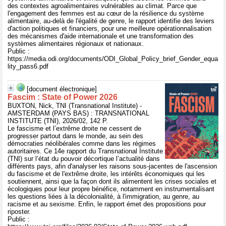
des contextes agroalimentaires vulnérables au climat. Parce que
l'engagement des femmes est au cœur de la résilience du système
alimentaire, au-delà de l'égalité de genre, le rapport identifie des leviers
d'action politiques et financiers, pour une meilleure opérationnalisation
des mécanismes d'aide internationale et une transformation des
systèmes alimentaires régionaux et nationaux.
Public :
https://media.odi.org/documents/ODI_Global_Policy_brief_Gender_equa
lity_pass6.pdf
[document électronique]
Fascim : State of Power 2026
BUXTON, Nick, TNI (Transnational Institute) -
AMSTERDAM (PAYS BAS) : TRANSNATIONAL
INSTITUTE (TNI), 2026/02, 142 P.
Le fascisme et l’extrême droite ne cessent de
progresser partout dans le monde, au sein des
démocraties néolibérales comme dans les régimes
autoritaires. Ce 14e rapport du Transnational Institute
(TNI) sur l’état du pouvoir décortique l’actualité dans
différents pays, afin d'analyser les raisons sous-jacentes de l'ascension
du fascisme et de l'extrême droite, les intérêts économiques qui les
soutiennent, ainsi que la façon dont ils alimentent les crises sociales et
écologiques pour leur propre bénéfice, notamment en instrumentalisant
les questions liées à la décolonialité, à l'immigration, au genre, au
racisme et au sexisme. Enfin, le rapport émet des propositions pour
riposter.
Public :