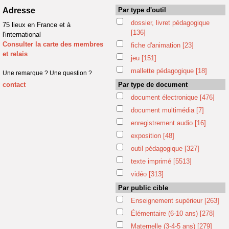
Adresse
Par type d'outil
dossier, livret pédagogique
75 lieux en France et à
[136]
l'international
Consulter la carte des membres
fiche d'animation
[23]
et relais
jeu
[151]
mallette pédagogique
[18]
Une remarque ? Une question ?
contact
Par type de document
document électronique
[476]
document multimédia
[7]
enregistrement audio
[16]
exposition
[48]
outil pédagogique
[327]
texte imprimé
[5513]
vidéo
[313]
Par public cible
Enseignement supérieur
[263]
Élémentaire (6-10 ans)
[278]
Maternelle (3-4-5 ans)
[279]