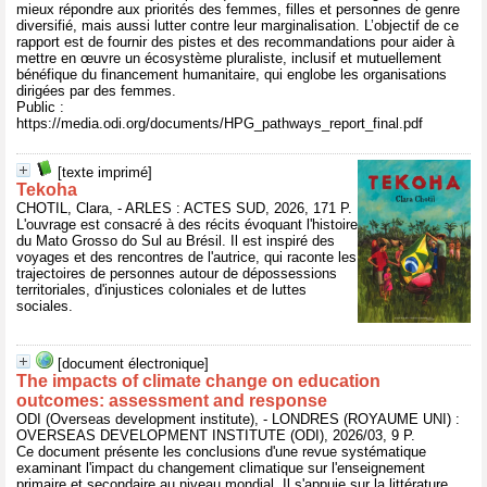
mieux répondre aux priorités des femmes, filles et personnes de genre
diversifié, mais aussi lutter contre leur marginalisation. L’objectif de ce
rapport est de fournir des pistes et des recommandations pour aider à
mettre en œuvre un écosystème pluraliste, inclusif et mutuellement
bénéfique du financement humanitaire, qui englobe les organisations
dirigées par des femmes.
Public :
https://media.odi.org/documents/HPG_pathways_report_final.pdf
[texte imprimé]
Tekoha
CHOTIL, Clara, - ARLES : ACTES SUD, 2026, 171 P.
L'ouvrage est consacré à des récits évoquant l'histoire
du Mato Grosso do Sul au Brésil. Il est inspiré des
voyages et des rencontres de l'autrice, qui raconte les
trajectoires de personnes autour de dépossessions
territoriales, d'injustices coloniales et de luttes
sociales.
[document électronique]
The impacts of climate change on education
outcomes: assessment and response
ODI (Overseas development institute), - LONDRES (ROYAUME UNI) :
OVERSEAS DEVELOPMENT INSTITUTE (ODI), 2026/03, 9 P.
Ce document présente les conclusions d'une revue systématique
examinant l'impact du changement climatique sur l'enseignement
primaire et secondaire au niveau mondial. Il s'appuie sur la littérature