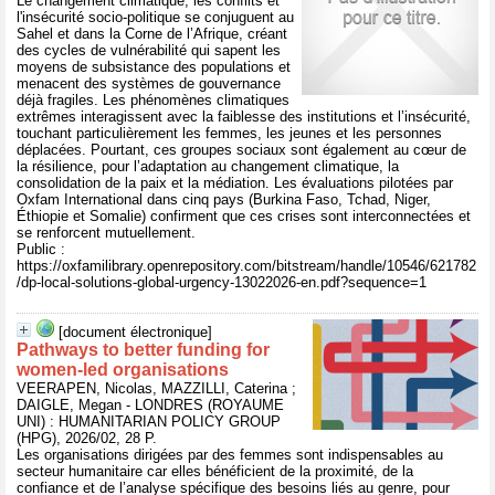
Le changement climatique, les conflits et
l'insécurité socio-politique se conjuguent au
Sahel et dans la Corne de l’Afrique, créant
des cycles de vulnérabilité qui sapent les
moyens de subsistance des populations et
menacent des systèmes de gouvernance
déjà fragiles. Les phénomènes climatiques
extrêmes interagissent avec la faiblesse des institutions et l’insécurité,
touchant particulièrement les femmes, les jeunes et les personnes
déplacées. Pourtant, ces groupes sociaux sont également au cœur de
la résilience, pour l’adaptation au changement climatique, la
consolidation de la paix et la médiation. Les évaluations pilotées par
Oxfam International dans cinq pays (Burkina Faso, Tchad, Niger,
Éthiopie et Somalie) confirment que ces crises sont interconnectées et
se renforcent mutuellement.
Public :
https://oxfamilibrary.openrepository.com/bitstream/handle/10546/621782
/dp-local-solutions-global-urgency-13022026-en.pdf?sequence=1
[document électronique]
Pathways to better funding for
women-led organisations
VEERAPEN, Nicolas, MAZZILLI, Caterina ;
DAIGLE, Megan - LONDRES (ROYAUME
UNI) : HUMANITARIAN POLICY GROUP
(HPG), 2026/02, 28 P.
Les organisations dirigées par des femmes sont indispensables au
secteur humanitaire car elles bénéficient de la proximité, de la
confiance et de l’analyse spécifique des besoins liés au genre, pour