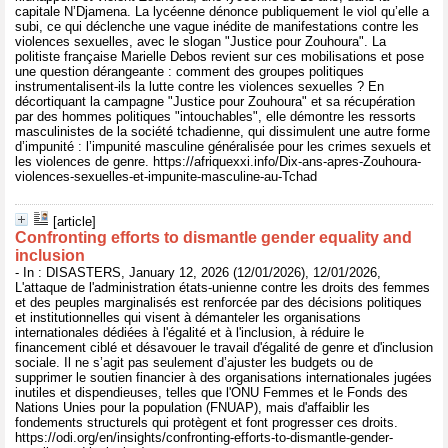
capitale N’Djamena. La lycéenne dénonce publiquement le viol qu’elle a
subi, ce qui déclenche une vague inédite de manifestations contre les
violences sexuelles, avec le slogan "Justice pour Zouhoura". La
politiste française Marielle Debos revient sur ces mobilisations et pose
une question dérangeante : comment des groupes politiques
instrumentalisent-ils la lutte contre les violences sexuelles ? En
décortiquant la campagne "Justice pour Zouhoura" et sa récupération
par des hommes politiques "intouchables", elle démontre les ressorts
masculinistes de la société tchadienne, qui dissimulent une autre forme
d’impunité : l’impunité masculine généralisée pour les crimes sexuels et
les violences de genre. https://afriquexxi.info/Dix-ans-apres-Zouhoura-
violences-sexuelles-et-impunite-masculine-au-Tchad
[article]
Confronting efforts to dismantle gender equality and
inclusion
- In : DISASTERS, January 12, 2026 (12/01/2026), 12/01/2026,
L'attaque de l'administration états-unienne contre les droits des femmes
et des peuples marginalisés est renforcée par des décisions politiques
et institutionnelles qui visent à démanteler les organisations
internationales dédiées à l'égalité et à l'inclusion, à réduire le
financement ciblé et désavouer le travail d'égalité de genre et d'inclusion
sociale. Il ne s’agit pas seulement d’ajuster les budgets ou de
supprimer le soutien financier à des organisations internationales jugées
inutiles et dispendieuses, telles que l'ONU Femmes et le Fonds des
Nations Unies pour la population (FNUAP), mais d'affaiblir les
fondements structurels qui protègent et font progresser ces droits.
https://odi.org/en/insights/confronting-efforts-to-dismantle-gender-