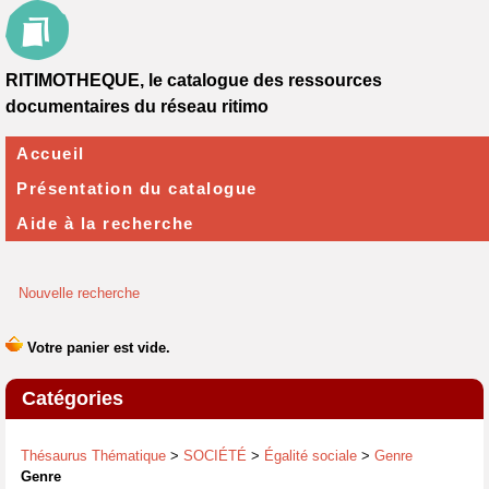
RITIMOTHEQUE, le catalogue des ressources
documentaires du réseau ritimo
Accueil
Présentation du catalogue
Aide à la recherche
Nouvelle recherche
Catégories
Thésaurus Thématique
>
SOCIÉTÉ
>
Égalité sociale
>
Genre
Genre