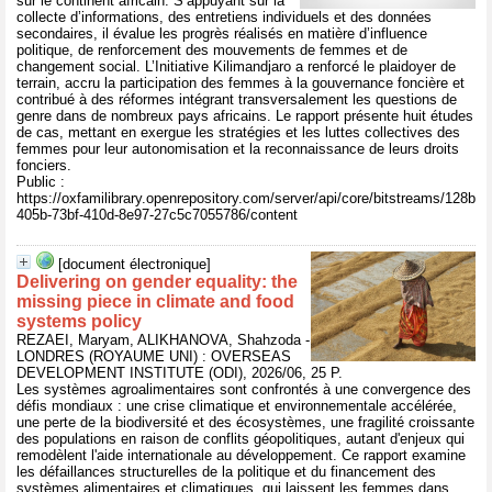
sur le continent africain. S’appuyant sur la
collecte d’informations, des entretiens individuels et des données
secondaires, il évalue les progrès réalisés en matière d’influence
politique, de renforcement des mouvements de femmes et de
changement social. L’Initiative Kilimandjaro a renforcé le plaidoyer de
terrain, accru la participation des femmes à la gouvernance foncière et
contribué à des réformes intégrant transversalement les questions de
genre dans de nombreux pays africains. Le rapport présente huit études
de cas, mettant en exergue les stratégies et les luttes collectives des
femmes pour leur autonomisation et la reconnaissance de leurs droits
fonciers.
Public :
https://oxfamilibrary.openrepository.com/server/api/core/bitstreams/128b
405b-73bf-410d-8e97-27c5c7055786/content
[document électronique]
Delivering on gender equality: the
missing piece in climate and food
systems policy
REZAEI, Maryam, ALIKHANOVA, Shahzoda -
LONDRES (ROYAUME UNI) : OVERSEAS
DEVELOPMENT INSTITUTE (ODI), 2026/06, 25 P.
Les systèmes agroalimentaires sont confrontés à une convergence des
défis mondiaux : une crise climatique et environnementale accélérée,
une perte de la biodiversité et des écosystèmes, une fragilité croissante
des populations en raison de conflits géopolitiques, autant d'enjeux qui
remodèlent l'aide internationale au développement. Ce rapport examine
les défaillances structurelles de la politique et du financement des
systèmes alimentaires et climatiques, qui laissent les femmes dans