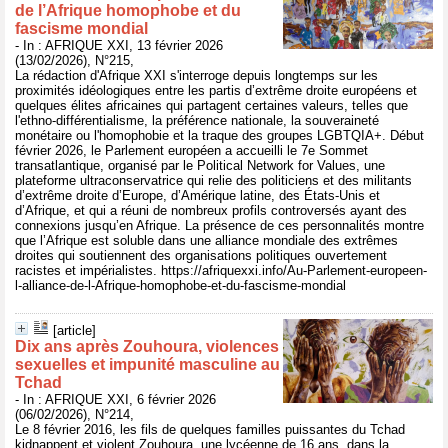
de l’Afrique homophobe et du
fascisme mondial
- In : AFRIQUE XXI, 13 février 2026
(13/02/2026), N°215,
La rédaction d'Afrique XXI s'interroge depuis longtemps sur les
proximités idéologiques entre les partis d’extrême droite européens et
quelques élites africaines qui partagent certaines valeurs, telles que
l'ethno-différentialisme, la préférence nationale, la souveraineté
monétaire ou l'homophobie et la traque des groupes LGBTQIA+. Début
février 2026, le Parlement européen a accueilli le 7e Sommet
transatlantique, organisé par le Political Network for Values, une
plateforme ultraconservatrice qui relie des politiciens et des militants
d’extrême droite d’Europe, d’Amérique latine, des États-Unis et
d’Afrique, et qui a réuni de nombreux profils controversés ayant des
connexions jusqu’en Afrique. La présence de ces personnalités montre
que l’Afrique est soluble dans une alliance mondiale des extrêmes
droites qui soutiennent des organisations politiques ouvertement
racistes et impérialistes. https://afriquexxi.info/Au-Parlement-europeen-
l-alliance-de-l-Afrique-homophobe-et-du-fascisme-mondial
[article]
Dix ans après Zouhoura, violences
sexuelles et impunité masculine au
Tchad
- In : AFRIQUE XXI, 6 février 2026
(06/02/2026), N°214,
Le 8 février 2016, les fils de quelques familles puissantes du Tchad
kidnappent et violent Zouhoura, une lycéenne de 16 ans, dans la