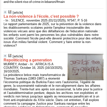
and-the-silent-rise-of-crime-in-lebanon/#main
[article]
La non-violence à l'école, c'est possible ?
- In : SILENCE, novembre 2025 (01/11/2025), N°547, P. 5-16
Le rapport parlementaire de 2025, sur la prévention de la violence dans
les établissements scolaires pointe l'ampleur insoutenable des
violences vécues ainsi que des défaillances de l'éducation nationale :
les enfants sont parmi les personnes les plus vulnérables dans notre
société. Comment l'école peut-elle devenir protectrice pour des enfants
issus d'un milieu familial violent. Comment y faire entrer la non-
violence?
[article]
Repoliticizing a generation
MURREY, Amber - In : AFRICA IS A
COUNTRY, October 16, 2025 (16/10/2025),
16/10/2025,
La présidence brève mais transformatrice de
Thomas Sankara (1983-1987) a réorienté
l’économie politique du Burkina Faso vers l’autonomie, l’égalité de
genre, la souveraineté nationale et le non-alignement dans les affaires
mondiales. Trente-huit ans après son assassinat, la lutte pour la justice
et l’autodétermination perdure, depuis les archives non exploitées et
verdicts non tenus jusqu'aux appels au renouveau panafricain et à un
front anti-impérialiste du XXIe siècle. Dans cet entretien, Fall explore
comment la campagne Justice pour Sankara navigue entre les