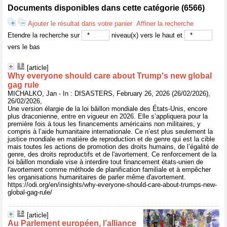
Documents disponibles dans cette catégorie (
6566
)
Ajouter le résultat dans votre panier
Affiner la recherche
Etendre la recherche sur
niveau(x) vers le haut et
vers le bas
[article]
Why everyone should care about Trump's new global
gag rule
MICHALKO, Jan - In : DISASTERS, February 26, 2026 (26/02/2026),
26/02/2026,
Une version élargie de la loi bâillon mondiale des États-Unis, encore
plus draconienne, entre en vigueur en 2026. Elle s’appliquera pour la
première fois à tous les financements américains non militaires, y
compris à l’aide humanitaire internationale. Ce n’est plus seulement la
justice mondiale en matière de reproduction et de genre qui est la cible
mais toutes les actions de promotion des droits humains, de l’égalité de
genre, des droits reproductifs et de l'avortement. Ce renforcement de la
loi bâillon mondiale vise à interdire tout financement états-unien de
l'avortement comme méthode de planification familiale et à empêcher
les organisations humanitaires de parler même d'avortement.
https://odi.org/en/insights/why-everyone-should-care-about-trumps-new-
global-gag-rule/
[article]
Au Parlement européen, l’alliance