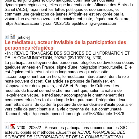
obstacles juridiques et diplomatiques, comment de nouvelles
dynamiques régionales, telles que la création de l’Alliance des États du
Sahel (AES), façonnent les luttes politiques et économiques, et
comment une génération de jeunes Africain·es est revigorée par la
vision d’un avenir souverain et socialement juste, léguée par Sankara.
https://africasacountry.com/2025/10/repoliticizing-a-generation
[article]
Le médiateur, acteur invisible de la participation des
personnes réfugiées
- In : REVUE FRANÇAISE DES SCIENCES DE L'INFORMATION ET
DE LA COMMUNICATION, 2025/2 (09/10/2025), N°30,
La participation citoyenne des personnes réfugiées se développe depuis
quelques années en France, signe d’une intégration interculturelle. Elle
est également le résultat d’un long parcours qui nécessite
l’accompagnement par un tiers, le médiateur interculturel, dont le rôle
reste souvent discret. Cet article se propose de l'analyser, en
s'appuyant sur deux projets, coLAB et Partage de Cultures. Les
résultats du travail de recherche montrent que, selon la nature de
l’expérience vécue, le médiateur accompagne le cheminement des
personnes réfugiées tout au long de leur parcours d’intégration, leur
permettant ainsi de quitter la posture de demandeur·se d'asile pour aller
vers celle de participant·e à la vie citoyenne de leur communauté
d'accueil. https://journals.openedition.org/rfsic/16878#article-16878
N°30 - 2025/2 - Penser les participations urbaines par les SIC :
acteurs, objets et méthodes
(Bulletin de REVUE FRANÇAISE DES
SCIENCES DE L'INFORMATION ET DE LA COMMUNICATION)
/