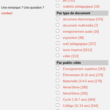
jeu
[151]
mallette pédagogique
[18]
Une remarque ? Une question ?
contact
Par type de document
document électronique
[476]
document multimédia
[7]
enregistrement audio
[16]
exposition
[48]
outil pédagogique
[327]
texte imprimé
[5513]
vidéo
[313]
Par public cible
Enseignement supérieur
[263]
Élémentaire (6-10 ans)
[278]
Maternelle (3-4-5 ans)
[279]
4ème/3ème
[280]
6ème/5ème
[305]
Cycle 2 (6-7 ans)
[464]
Collège (11-14 ans)
[544]