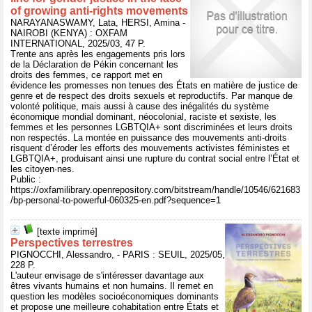
of growing anti-rights movements
NARAYANASWAMY, Lata, HERSI, Amina -
NAIROBI (KENYA) : OXFAM
INTERNATIONAL, 2025/03, 47 P.
Trente ans après les engagements pris lors
de la Déclaration de Pékin concernant les
droits des femmes, ce rapport met en
évidence les promesses non tenues des États en matière de justice de
genre et de respect des droits sexuels et reproductifs. Par manque de
volonté politique, mais aussi à cause des inégalités du système
économique mondial dominant, néocolonial, raciste et sexiste, les
femmes et les personnes LGBTQIA+ sont discriminées et leurs droits
non respectés. La montée en puissance des mouvements anti-droits
risquent d’éroder les efforts des mouvements activistes féministes et
LGBTQIA+, produisant ainsi une rupture du contrat social entre l’État et
les citoyen·nes.
Public :
https://oxfamilibrary.openrepository.com/bitstream/handle/10546/621683
/bp-personal-to-powerful-060325-en.pdf?sequence=1
[texte imprimé]
Perspectives terrestres
PIGNOCCHI, Alessandro, - PARIS : SEUIL, 2025/05,
228 P.
L'auteur envisage de s'intéresser davantage aux
êtres vivants humains et non humains. Il remet en
question les modèles socioéconomiques dominants
et propose une meilleure cohabitation entre États et