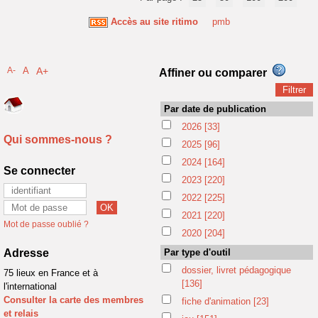
Accès au site ritimo
pmb
A-
A
A+
Affiner ou comparer
Par date de publication
2026
[33]
Qui sommes-nous ?
2025
[96]
2024
[164]
Se connecter
2023
[220]
2022
[225]
2021
[220]
Mot de passe oublié ?
2020
[204]
Adresse
Par type d'outil
dossier, livret pédagogique
75 lieux en France et à
[136]
l'international
Consulter la carte des membres
fiche d'animation
[23]
et relais