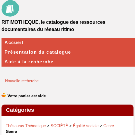
RITIMOTHEQUE, le catalogue des ressources
documentaires du réseau ritimo
Accueil
Présentation du catalogue
Aide à la recherche
Nouvelle recherche
Catégories
Thésaurus Thématique
>
SOCIÉTÉ
>
Égalité sociale
>
Genre
Genre