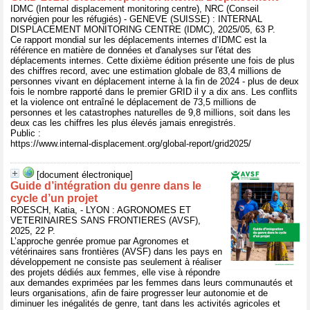
IDMC (Internal displacement monitoring centre), NRC (Conseil
norvégien pour les réfugiés) - GENEVE (SUISSE) : INTERNAL
DISPLACEMENT MONITORING CENTRE (IDMC), 2025/05, 63 P.
Ce rapport mondial sur les déplacements internes d’IDMC est la
référence en matière de données et d'analyses sur l'état des
déplacements internes. Cette dixième édition présente une fois de plus
des chiffres record, avec une estimation globale de 83,4 millions de
personnes vivant en déplacement interne à la fin de 2024 - plus de deux
fois le nombre rapporté dans le premier GRID il y a dix ans. Les conflits
et la violence ont entraîné le déplacement de 73,5 millions de
personnes et les catastrophes naturelles de 9,8 millions, soit dans les
deux cas les chiffres les plus élevés jamais enregistrés.
Public :
https://www.internal-displacement.org/global-report/grid2025/
[document électronique]
Guide d’intégration du genre dans le
cycle d’un projet
ROESCH, Katia, - LYON : AGRONOMES ET
VETERINAIRES SANS FRONTIERES (AVSF),
2025, 22 P.
L’approche genrée promue par Agronomes et
vétérinaires sans frontières (AVSF) dans les pays en
développement ne consiste pas seulement à réaliser
des projets dédiés aux femmes, elle vise à répondre
aux demandes exprimées par les femmes dans leurs communautés et
leurs organisations, afin de faire progresser leur autonomie et de
diminuer les inégalités de genre, tant dans les activités agricoles et