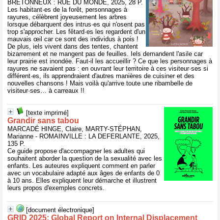
BRETONNEUX : RUE DU MONDE, 2025, 28 P.
Les habitant·es de la forêt, personnages à
rayures, célèbrent joyeusement les arbres
lorsque débarquent des intrus·es qui n'osent pas
trop s'approcher. Les fêtard·es les regardent d'un
mauvais œil car ce sont des individus à pois !
De plus, iels vivent dans des tentes, chantent
bizarrement et ne mangent pas de feuilles. Iels demandent l'asile car
leur prairie est inondée. Faut-il les accueillir ? Ce que les personnages à
rayures ne savaient pas : en ouvrant leur territoire à ces visiteur·ses si
différent·es, ils apprendraient d'autres manières de cuisiner et des
nouvelles chansons ! Mais voilà qu'arrive toute une ribambelle de
visiteur·ses… à carreaux !!
[texte imprimé]
Grandir sans tabou
MARCADÉ HINGE, Claire, MARTY-STÉPHAN,
Marianne - ROMAINVILLE : LA DEFERLANTE, 2025,
135 P.
Ce guide propose d'accompagner les adultes qui
souhaitent aborder la question de la sexualité avec les
enfants. Les auteures expliquent comment en parler
avec un vocabulaire adapté aux âges de enfants de 0
à 10 ans. Elles expliquent leur démarche et illustrent
leurs propos d'exemples concrets.
[document électronique]
GRID 2025: Global Report on Internal Displacement