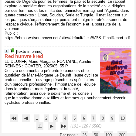
bases de l'Agenda pour les femmes, la paix et la sécurité, ce rapport
explore la manière dont les organisations de la société civile dirigées
par des femmes et les militantes féministes réimaginent l'Agenda dans
quatre contextes : Liban, Soudan, Syrie et Turquie. Il met l'accent sur
les pratiques d'organisation qui persistent malgré le rétrécissement de
l'espace civique, l'effondrement de l'économie et la poursuite de la
violence.
Public :
https://chrhs.watson.brown.edu/sites/default/files/WPS_FinalReport.pdf
[texte imprimé]
Red hunvre kred
LE DEUNFF, Marie-Morgane, FONTAINE, Aurélie -
RENNES : GOATER, 2025/05, 55 P.
Ce livre documentaire présente le parcours et le
quotidien de Marie-Morgane Le Deunff, jeune cycliste
professionnelle. L'ouvrage présente les spécificités
d'un parcours professionnel, l'importance de l'équipe
dans la pratique, mais également la santé,
l'alimentation, ainsi que le sexisme et les conseils
que la sportive donne aux filles et femmes qui souhaiteraient devenir
cyclistes professionnelles.
1
2
3
4
5
6
7
8
9
10
11
(101 - 120 / 6566)
Par page :
25
50
100
200