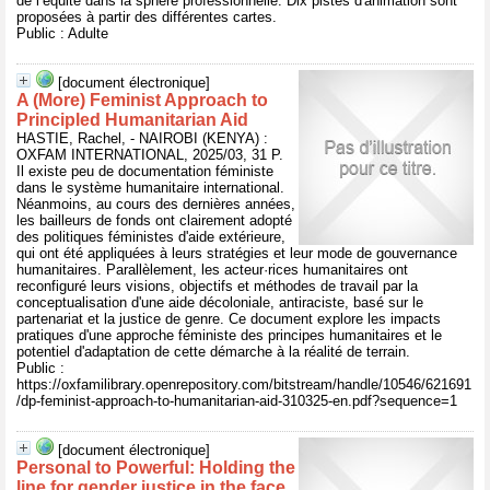
de l’équité dans la sphère professionnelle. Dix pistes d'animation sont
proposées à partir des différentes cartes.
Public : Adulte
[document électronique]
A (More) Feminist Approach to
Principled Humanitarian Aid
HASTIE, Rachel, - NAIROBI (KENYA) :
OXFAM INTERNATIONAL, 2025/03, 31 P.
Il existe peu de documentation féministe
dans le système humanitaire international.
Néanmoins, au cours des dernières années,
les bailleurs de fonds ont clairement adopté
des politiques féministes d'aide extérieure,
qui ont été appliquées à leurs stratégies et leur mode de gouvernance
humanitaires. Parallèlement, les acteur·rices humanitaires ont
reconfiguré leurs visions, objectifs et méthodes de travail par la
conceptualisation d'une aide décoloniale, antiraciste, basé sur le
partenariat et la justice de genre. Ce document explore les impacts
pratiques d'une approche féministe des principes humanitaires et le
potentiel d'adaptation de cette démarche à la réalité de terrain.
Public :
https://oxfamilibrary.openrepository.com/bitstream/handle/10546/621691
/dp-feminist-approach-to-humanitarian-aid-310325-en.pdf?sequence=1
[document électronique]
Personal to Powerful: Holding the
line for gender justice in the face