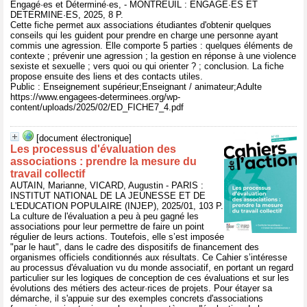
Engagé·es et Déterminé·es, - MONTREUIL : ENGAGE·ES ET
DETERMINE·ES, 2025, 8 P.
Cette fiche permet aux associations étudiantes d'obtenir quelques
conseils qui les guident pour prendre en charge une personne ayant
commis une agression. Elle comporte 5 parties : quelques éléments de
contexte ; prévenir une agression ; la gestion en réponse à une violence
sexiste et sexuelle ; vers quoi ou qui orienter ? ; conclusion. La fiche
propose ensuite des liens et des contacts utiles.
Public : Enseignement supérieur;Enseignant / animateur;Adulte
https://www.engagees-determinees.org/wp-
content/uploads/2025/02/ED_FICHE7_4.pdf
[document électronique]
Les processus d'évaluation des
associations : prendre la mesure du
travail collectif
AUTAIN, Marianne, VICARD, Augustin - PARIS :
INSTITUT NATIONAL DE LA JEUNESSE ET DE
L'EDUCATION POPULAIRE (INJEP), 2025/01, 103 P.
La culture de l'évaluation a peu à peu gagné les
associations pour leur permettre de faire un point
régulier de leurs actions. Toutefois, elle s’est imposée
"par le haut", dans le cadre des dispositifs de financement des
organismes officiels conditionnés aux résultats. Ce Cahier s’intéresse
au processus d'évaluation vu du monde associatif, en portant un regard
particulier sur les logiques de conception de ces évaluations et sur les
évolutions des métiers des acteur·rices de projets. Pour étayer sa
démarche, il s'appuie sur des exemples concrets d'associations