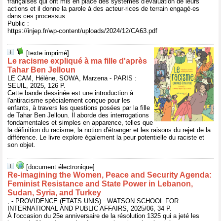
françaises qui ont mis en place des systèmes d'évaluation de leurs
actions et il donne la parole à des acteur·rices de terrain engagé·es
dans ces processus.
Public :
https://injep.fr/wp-content/uploads/2024/12/CA63.pdf
[texte imprimé]
Le racisme expliqué à ma fille d'après
Tahar Ben Jelloun
LE CAM, Hélène, SOWA, Marzena - PARIS :
SEUIL, 2025, 126 P.
Cette bande dessinée est une introduction à
l'antiracisme spécialement conçue pour les
enfants, à travers les questions posées par la fille
de Tahar Ben Jelloun. Il aborde des interrogations
fondamentales et simples en apparence, telles que
la définition du racisme, la notion d'étranger et les raisons du rejet de la
différence. Le livre explore également la peur potentielle du raciste et
son objet.
[document électronique]
Re-imagining the Women, Peace and Security Agenda:
Feminist Resistance and State Power in Lebanon,
Sudan, Syria, and Turkey
, - PROVIDENCE (ETATS UNIS) : WATSON SCHOOL FOR
INTERNATIONAL AND PUBLIC AFFAIRS, 2025/06, 34 P.
À l'occasion du 25e anniversaire de la résolution 1325 qui a jeté les