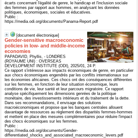
écarts concernant l'égalité de genre, le handicap et l'inclusion sociale
des femmes par rapport aux hommes, en analysant les données
politiques, économiques, sociales et éducatives.
Public :
https://media.odi.org/documents/Panama-Report.pdf
[document électronique]
Gender-sensitive macroeconomic
policies in low- and middle-income
economies
PAPADAVID, Phyllis, - LONDRES
(ROYAUME UNI) : OVERSEAS
DEVELOPMENT INSTITUTE (ODI), 2025/01, 24 P.
Ce rapport s'intéresse aux impacts économiques de genre, en particulier
aux chocs économiques engendrés par les conflits internationaux sur
les économies africaines. Ces chocs ont des conséquences différentes
sur les femmes, en fonction de leur situation économique, leurs
conditions de vie, leur santé et leur parcours migratoire. Ce rapport
analyse spécifiquement les dimensions genrées de la politique
monétaire, des investissements intérieurs et du traitement de la dette.
Dans ses recommandations, il envisage des solutions
macroéconomiques et propose que les banques centrales allouent
davantage de ressources au règlement des disparités femmes-hommes
et mettent en place des mesures complémentaires pour réduire l'impact
des chocs économiques sur les femmes.
Public :
https://media.odi.org/documents/Gender-
differentiated_shocks_and_associated_macroeconomic_levers.pdf