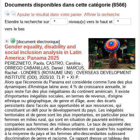
Documents disponibles dans cette catégorie (
6566
)
Ajouter le résultat dans votre panier
Affiner la recherche
Etendre la recherche sur
niveau(x) vers le haut et
vers le bas
[document électronique]
Gender equality, disability and
social inclusion analysis in Latin
America: Panama 2025
PEREZNIETO, Paola, CASTRO, Carolina ;
ORREGO CABANILLAS, Daniel ; MARCUS,
Rachel - LONDRES (ROYAUME UNI) : OVERSEAS DEVELOPMENT
INSTITUTE (ODI), 2025/10, 71 P. + XI P.
Alors que l'économie du Panama est considérée comme l'une des plus
dynamiques d'Amérique latine avec 4 % de croissance annuelle, le
pays reste l'un des plus inégalitaires du continent américain. Il existe
d'importantes inégalités sociales, en termes de revenus, d'origine
ethnique ou géographique, de genre et d'âge, avec des écarts
persistants dans l'accès aux opportunités et aux ressources, qui
constituent un défi pour le développement du pays. Les inégalités
territoriales et de genre sont les plus importantes, en particulier pour les
femmes en milieu rural, qui sont en situation de pauvreté extrême,
comparées aux femmes des milieux urbains. Le taux de pauvreté des
populations autochtones et afro-descendantes est quatre fois supérieur
à la moyenne du pays et les femmes afro-descendantes subissent
discrimination de genre et racisme. Ce rapport dresse un tableau des