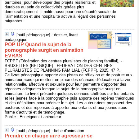
territoires, pour développer des projets résilients et
durables au sein de collectivités gérées plus
démocratiquement. Il milite aussi pour une sécurité sociale de
l'alimentation et une hospitalité active à l'égard des personnes
migrantes.
[outil pédagogique] : dossier, livret
pédagogique
POP-UP Quand le sujet de la
pornographie surgit en animation
EVRAS
FCPPF (Fédération des centres pluralistes de planning familial), -
BRUXELLES (BELGIQUE) : FEDERATION DES CENTRES
PLURALISTES DE PLANNING FAMILIAL (FCPPF), 2025, 47 P.
Ce livret pédagogique apporte des pistes de réflexion et de posture aux
animateur·rices qui mettent en place des séances d'éducation à la vie
relationnelle, affective et sexuelle pour leur permettre d'apporter des
réponses adéquates lorsque le sujet de la pornographie surgit en
animation. Le livret présente quelques données chiffrées sur les enfants
et les jeunes face à la pornographie puis apporte des repères théoriques
et des définitions pour préciser le sujet. Les auteur·rices proposent des
postures et des réponses à apporter aux enfants et aux jeunes sous
forme d'activité et de témoignage.
Public : Enseignant / animateur
[outil pédagogique] : fiche d'animation
Prendre en charge un·e agresseur·se