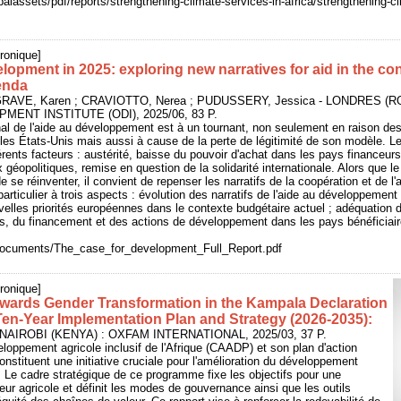
balassets/pdf/reports/strengthening-climate-services-in-africa/strengthening-cl
ronique]
lopment in 2025: exploring new narratives for aid in the con
enda
GRAVE, Karen ; CRAVIOTTO, Nerea ; PUDUSSERY, Jessica - LONDRES (R
NT INSTITUTE (ODI), 2025/06, 83 P.
nal de l'aide au développement est à un tournant, non seulement en raison de
r les États-Unis mais aussi à cause de la perte de légitimité de son modèle. Le
érents facteurs : austérité, baisse du pouvoir d'achat dans les pays financeurs
géopolitiques, remise en question de la solidarité internationale. Alors que le
 se réinventer, il convient de repenser les narratifs de la coopération et de l
particulier à trois aspects : évolution des narratifs de l'aide au développement
uvelles priorités européennes dans le contexte budgétaire actuel ; adéquation d
es, du financement et des actions de développement dans les pays bénéficiair
/documents/The_case_for_development_Full_Report.pdf
ronique]
ards Gender Transformation in the Kampala Declaration
n-Year Implementation Plan and Strategy (2026-2035):
 - NAIROBI (KENYA) : OXFAM INTERNATIONAL, 2025/03, 37 P.
oppement agricole inclusif de l'Afrique (CAADP) et son plan d'action
stituent une initiative cruciale pour l'amélioration du développement
re. Le cadre stratégique de ce programme fixe les objectifs pour une
eur agricole et définit les modes de gouvernance ainsi que les outils