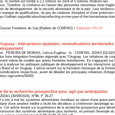
s, le nombre est tombé à 2,2 millions en 2024 et 5 millions d'Irakien·nes
eux. Toutefois, la confiance en l'avenir des personnes retournées reste fragile 
lités de développement, de la sécurité alimentaire et de la paix. Leur résilien
eur manque de qualifications, du peu de créations d'emplois et d'une protection
s://odihpn.org/publication/iraq-reflecting-on-one-year-of-the-humanitarian-tra
 Dossier Frontières du Sud
(Bulletin de CONFINS)
/
Sébastien VELUT
ruguay : interactions spatiales, revendications territoriales 
veloppement
el ; PEREIRA DE MORAIS, Letícia Eugênia - In : CONFINS, 2024/3 (01/10/2
lus forte intégration frontalière régionale avec l'Uruguay. Les initiatives de c
rvent même de modèle aux autres frontières brésiliennes. En s'appuyant sur l
se à analyser les politiques publiques de développement et les interactions sp
u Brésil et en Uruguay. L'article revient sur la formation historique de la fronti
evendications respectives, avant de détailler les principales initiatives d'intégra
dition.org/confins/59302
e de la recherche prospective pour agir par anticipation
2024/1 (30/09/2024), N°86, P. 26-27
9 a mis à mal les systèmes alimentaires mondiaux en raison d’une grave pert
itaire d'une ampleur inédite a incité les décideurs à s'intéresser davantage au f
s. Cet article revient sur la pertinence de la recherche prospective pour dével
e promouvoir des systèmes alimentaires plus résilients, en prenant l'exemple d