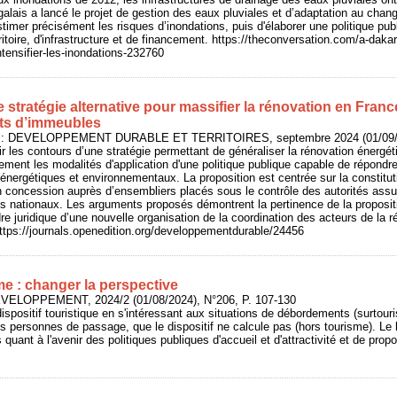
lais a lancé le projet de gestion des eaux pluviales et d’adaptation au chan
mer précisément les risques d’inondations, puis d'élaborer une politique pub
toire, d'infrastructure et de financement. https://theconversation.com/a-dakar
ntensifier-les-inondations-232760
 stratégie alternative pour massifier la rénovation en France
ts d’immeubles
In : DEVELOPPEMENT DURABLE ET TERRITOIRES, septembre 2024 (01/09/2
nir les contours d’une stratégie permettant de généraliser la rénovation énerg
lement les modalités d'application d'une politique publique capable de répon
x énergétiques et environnementaux. La proposition est centrée sur la constitut
n concession auprès d’ensembliers placés sous le contrôle des autorités assu
s nationaux. Les arguments proposés démontrent la pertinence de la proposit
re juridique d’une nouvelle organisation de la coordination des acteurs de la 
https://journals.openedition.org/developpementdurable/24456
me : changer la perspective
VELOPPEMENT, 2024/2 (01/08/2024), N°206, P. 107-130
dispositif touristique en s'intéressant aux situations de débordements (surtour
es personnes de passage, que le dispositif ne calcule pas (hors tourisme). Le b
quant à l'avenir des politiques publiques d'accueil et d'attractivité et de prop