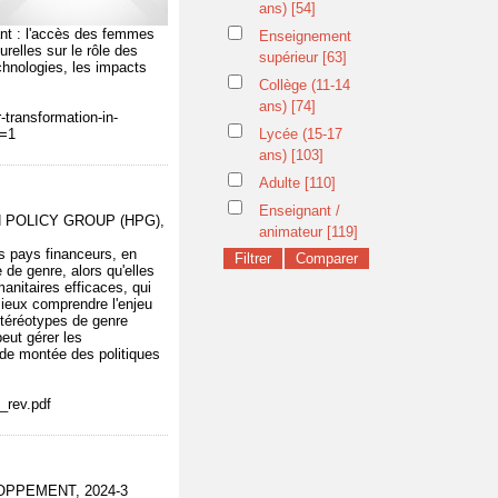
ans)
[54]
ant : l'accès des femmes
Enseignement
relles sur le rôle des
supérieur
[63]
hnologies, les impacts
Collège (11-14
ans)
[74]
transformation-in-
e=1
Lycée (15-17
ans)
[103]
Adulte
[110]
Enseignant /
N POLICY GROUP (HPG),
animateur
[119]
s pays financeurs, en
e de genre, alors qu'elles
anitaires efficaces, qui
mieux comprendre l'enjeu
stéréotypes de genre
eut gérer les
 de montée des politiques
_rev.pdf
LOPPEMENT, 2024-3