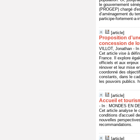
le gouvernement sénéga
(PROGEP) chargé d'esti
d’aménagement du terri
participe-fortement-a-i
[article]
Proposition d’une
concession de lo
VILLOT, Jonathan - 
Cet article vise à défi
France. Il explore éga
officiels et aux enjeu
rénover et leur mise e
coordonné des objectif
constants, dans le cad
les pouvoirs publics. 
[article]
Accueil et touris
- In : MONDES EN DE
Cet article analyse le 
conditions d'accueil d
nouvelles perspectives 
recommandations.
[article]