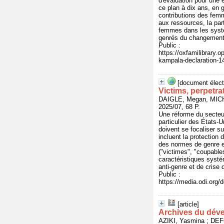
d'évaluation pour une é
ce plan à dix ans, en 
contributions des femm
aux ressources, la par
femmes dans les systè
genrés du changement 
Public :
https://oxfamilibrary
kampala-declaration
[document élect
Victims, perpetr
DAIGLE, Megan, MIC
2025/07, 68 P.
Une réforme du secteu
particulier des États-U
doivent se focaliser s
incluent la protection
des normes de genre et
("victimes", "coupable
caractéristiques systé
anti-genre et de crise 
Public :
https://media.odi.or
[article]
Archives du dével
AZIKI, Yasmina ; D