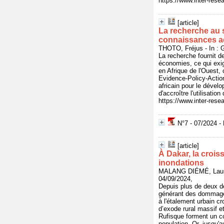
https://www.inter-res
[article]
La recherche au s
connaissances a
THOTO, Fréjus - In : 
La recherche fournit d
économies, ce qui exig
en Afrique de l'Ouest, 
Evidence-Policy-Action
africain pour le dévelop
d'accroître l'utilisati
https://www.inter-res
N°7 - 07/2024 - 
[article]
À Dakar, la crois
inondations
MALANG DIÉMÉ, Laure
04/09/2024,
Depuis plus de deux dé
générant des dommages
à l'étalement urbain c
d’exode rural massif e
Rufisque forment un co
population. Or, jusqu'