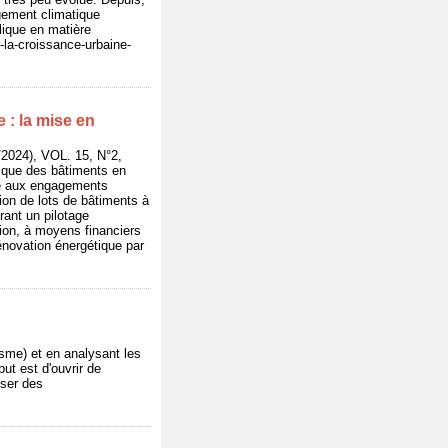
gement climatique
lique en matière
-la-croissance-urbaine-
 : la mise en
024), VOL. 15, N°2,
étique des bâtiments en
dre aux engagements
ion de lots de bâtiments à
rant un pilotage
ion, à moyens financiers
rénovation énergétique par
isme) et en analysant les
ut est d'ouvrir de
oser des