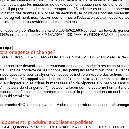
quité des chaînes de valeur. Ce rapport vise à renforcer la redevabilité de
garantissant que les initiatives de développement soutiennent les droits et
es. Il propose un cadre inclusif comportant 16 indicateurs de genre concern
ticipation des femmes aux prises de décisions, le poids des normes sociocultu
mes agroalimentaires, l'accès des femmes à l'éducation et aux nouvelles tec
climatique sur les systèmes agroalimentaires.
.openrepository.com/bitstream/handle/10546/621693/bp-roadmap-towards-gender-
-140425-en.pdf;jsessionid=02A46A73A64F30C4666FB711932BAAA8?sequenc
ronique]
ators or agents of change?
HALKO, Jan ; FOUAD, Leen - LONDRES (ROYAUME UNI) : HUMANITARIA
r humanitaire devient urgente en raison des coupes budgétaires massives de
nis. Dans ce contexte de restrictions, les politiques tentent d'évincer la justic
ur ces questions pour analyser les risques et mettre en œuvre des actions hum
 des femmes. Ce rapport vise deux objectifs : permettre aux humanitaires de 
 leur impact sur les crises humanitaires afin de répondre aux besoins sans 
s", "acteurs de changement") ; évaluer la façon dont le système humanitaire p
miques qui définissent les normes de genre et la protection dans un contexte
du multilatéralisme.
g/documents/HPG_scoping_paper_-_Victims_perpetrators_or_agents_of_change
oppement : produire, mobiliser et politiser
EFORGE, Quentin - In : REVUE INTERNATIONALE DES ETUDES DU DEVE