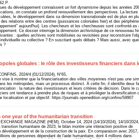
62 P.
ques du développement connaissent un fort dynamisme depuis les années 200
lications, on constate un profond renouvellement des perspectives. La lecture 
ulées, le développement dans sa dimension transnationale est de plus en p
des relations entre des centres (puissances coloniales hier) et des périphéries
oppement" aujourd'hui). Les chercheurs et les chercheuses sont confronté.es à 
ppement. Ce dossier interroge la dimension archivistique de ce renouveau his
vantes : quelles archives sont mobilisées ou revisitées pour reconstruire l'o
é individuelle ou collective ? En suscitant quels débats ? Mais aussi, avec que
s ?
poles globales : le rôle des investisseurs financiers dans 
CONFINS, 2024/4 (01/12/2024), N°65,
e vise à montrer que la financiarisation des villes moyennes n'est pas une si
 les métropoles, mais un processus distinct. À cette fin, il identifie deux fa
renciation : la nature des investisseurs et leurs critères de décision. Dans le
ciers ont tendance à prendre plus de risques et à privilégier la diversificatio
 localisation et par objectif. https://journals.openedition.org/confins/59907
on one year of the humanitarian transition
 EXCHANGE MAGAZINE (HEM), October 14, 2024 (14/10/2024), 14/10/2024
 transition humanitaire de 2023, le bilan montre une interaction positive de
au développement et de la construction de la paix. En comparaison avec 2017,
millions de personnes dépendant de l'aide humanitaire, dont 4 millions dans