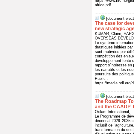
https://www.nrc.no/glo
africa.pdf
[document élect
The case for deve
new strategic ag
KUMAR, Claire, HAR
OVERSEAS DEVELOPME
Le système internatio
drastiques initiées pa
sont motivées par diff
compétition des enjeux 
développement tente de
rapport s'intéresse en 
les narratifs et les no
poursuite des politiqu
Public :
https://media.odi.org
[document élect
The Roadmap Tow
and the CAADP Te
Oxfam International,
Le Programme de dével
décennal 2026–2035 con
inclusif de l'agricultu
transformation du sect