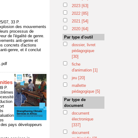
2023
[63]
2022
[85]
2021
[54]
/07, 33 P.
'explosion des mouvements
2020
[64]
r leurs processus de
eur de l'égalité de genre.
Par type d'outil
vements anti-genre et
dossier, livret
es concrets d'actions
ti-genre, et il conclut
pédagogique
[30]
.pdf
fiche
d'animation
[1]
jeu
[20]
nities
mallette
9 P.
pédagogique
[5]
extrêmes
écessité
Par type de
duction
document
ort
és
document
valuation
électronique
es
t des pays développeurs
[337]
document