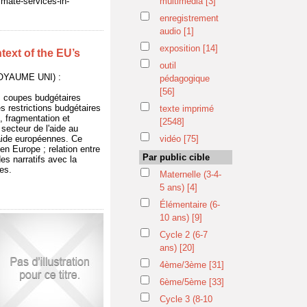
imate-services-in-
multimédia
[3]
enregistrement
audio
[1]
exposition
[14]
text of the EU’s
outil
OYAUME UNI) :
pédagogique
[56]
s coupes budgétaires
s restrictions budgétaires
texte imprimé
, fragmentation et
[2548]
 secteur de l'aide au
'aide européennes. Ce
vidéo
[75]
 en Europe ; relation entre
Par public cible
es narratifs avec la
es.
Maternelle (3-4-
5 ans)
[4]
Élémentaire (6-
10 ans)
[9]
Cycle 2 (6-7
ans)
[20]
4ème/3ème
[31]
6ème/5ème
[33]
Cycle 3 (8-10