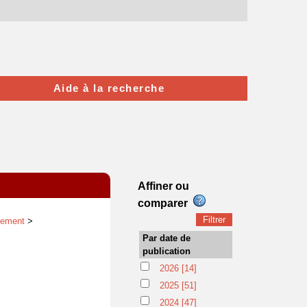
Aide à la recherche
Affiner ou
comparer
pement
>
Par date de
publication
2026
[14]
2025
[51]
2024
[47]