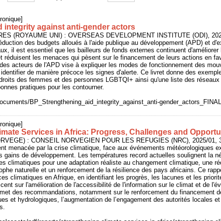
ronique]
 integrity against anti-gender actors
NDRES (ROYAUME UNI) : OVERSEAS DEVELOPMENT INSTITUTE (ODI), 2025
éduction des budgets alloués à l'aide publique au développement (APD) et d
ux, il est essentiel que les bailleurs de fonds externes continuent d'améliore
et réduisent les menaces qui pèsent sur le financement de leurs actions en fav
n des acteurs de l'APD vise à expliquer les modes de fonctionnement des mou
r identifier de manière précoce les signes d'alerte. Ce livret donne des exempl
 droits des femmes et des personnes LGBTQI+ ainsi qu'une liste des réseaux an
onnes pratiques pour les contourner.
/documents/BP_Strengthening_aid_integrity_against_anti-gender_actors_FINAL
ronique]
imate Services in Africa: Progress, Challenges and Opportu
RVEGE) : CONSEIL NORVEGIEN POUR LES REFUGIES (NRC), 2025/01, 3
ment menacée par la crise climatique, face aux événements météorologiques 
es gains de développement. Les températures record actuelles soulignent la n
ces climatiques pour une adaptation réaliste au changement climatique, une ré
ophe naturelle et un renforcement de la résilience des pays africains. Ce rapp
ces climatiques en Afrique, en identifiant les progrès, les lacunes et les priorit
ent sur l'amélioration de l'accessibilité de l'information sur le climat et de l'é
l émet des recommandations, notamment sur le renforcement du financement d
ues et hydrologiques, l’augmentation de l’engagement des autorités locales e
s.