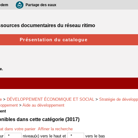
edem
Partage des eaux
sources documentaires du réseau ritimo
Présentation du catalogue
e
>
DÉVELOPPEMENT ÉCONOMIQUE ET SOCIAL
>
Stratégie de dévelop
loppement
>
Aide au développement
ent
ibles dans cette catégorie (
3017
)
tat dans votre panier
Affiner la recherche
sur
niveau(x) vers le haut et
vers le bas