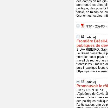
des camps de réfugié·e
sont rentré·es chez ell
politique, des possibi
faible, en raison de l
économies locales. http
N°64 - 2024/3 -
[article]
Frontière Brésil-U
publiques de dé
SILVA RIBEIRO, Gabri
Le Brésil présente la p
entre les deux pays se
travail de recherche vi
frontalières jumelles a
puis il explique leurs r
https://journals.opene
[article]
Promouvoir le rôl
- In : GRAIN DE SEL, 
L'épidémie de Covid-1
valeur. Cette crise san
des politiques publique
l’anticipation, afin d