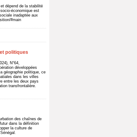
et dépend de la stabilité
ce socio-économique est
 sociale inadaptée aux
nsition/#main
et politiques
024), N°64,
oopération développées
a géographie politique, ce
atiales dans les villes
ère entre les deux pays
tion transfrontalière.
urbation des chaînes de
utur dans la définition
opper la culture de
u Sénégal.