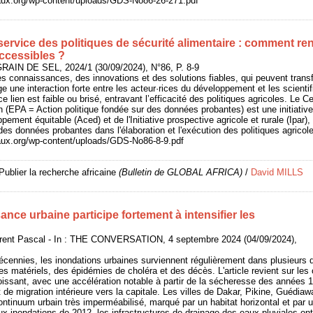
eaux.org/wp-content/uploads/GDS-No86-26-271.pdf
ervice des politiques de sécurité alimentaire : comment ren
ccessibles ?
GRAIN DE SEL, 2024/1 (30/09/2024), N°86, P. 8-9
es connaissances, des innovations et des solutions fiables, qui peuvent transf
e une interaction forte entre les acteur·rices du développement et les scienti
ce lien est faible ou brisé, entravant l’efficacité des politiques agricoles. Le C
 (EPA = Action politique fondée sur des données probantes) est une initiative
pement équitable (Aced) et de l'Initiative prospective agricole et rurale (Ipar), 
on des données probantes dans l'élaboration et l'exécution des politiques agricol
eaux.org/wp-content/uploads/GDS-No86-8-9.pdf
Publier la recherche africaine
(Bulletin de GLOBAL AFRICA)
/
David MILLS
sance urbaine participe fortement à intensifier les
nt Pascal - In : THE CONVERSATION, 4 septembre 2024 (04/09/2024),
cennies, les inondations urbaines surviennent régulièrement dans plusieurs q
 matériels, des épidémies de choléra et des décès. L'article revient sur le
roissant, avec une accélération notable à partir de la sécheresse des années 1
t de migration intérieure vers la capitale. Les villes de Dakar, Pikine, Guédi
ntinuum urbain très imperméabilisé, marqué par un habitat horizontal et par u
aux inondations de 2012, les infrastructures de drainage des eaux pluviales on