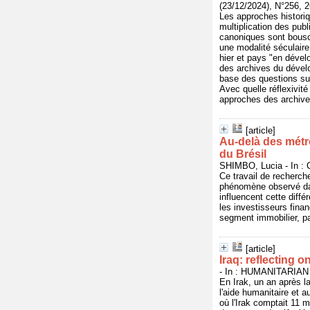
(23/12/2024), N°256, 2
Les approches histori
multiplication des pub
canoniques sont bousc
une modalité séculaire 
hier et pays "en dével
des archives du dévelo
base des questions sui
Avec quelle réflexivit
approches des archive
[article]
Au-delà des métro
du Brésil
SHIMBO, Lucia - In : 
Ce travail de recherch
phénomène observé dans
influencent cette diffé
les investisseurs finan
segment immobilier, par
[article]
Iraq: reflecting 
- In : HUMANITARIAN
En Irak, un an après la
l'aide humanitaire et 
où l'Irak comptait 11 