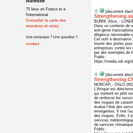
Adresse
75 lieux en France et à
[document élect
l'international
Strengthening aid
Consulter la carte des
BURNI, Alice, - LO
Dans un contexte de r
membres et relais
anti-genre transnationa
diligence raisonnable 
Une remarque ? Une question ?
Cet outil à destinatio
fournir des pistes pou
contact
entreprises contre les
par des exemples de b
Public :
https://media.odi.org
[document élect
Strengthening Cl
NORCAP, - OSLO (NO
L’Afrique est directe
qui mettent en péril s
de renforcer les servi
des risques de catastr
évalue l’état des servi
émergentes. Il met l'acc
des risques. Enfin, i
services météorologiq
de services climatique
Public :