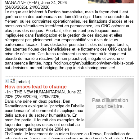
MAGAZINE (HEM), June 24, 2026
(24/06/2026), 24/06/2026,
Le risque est inhérent à l'action humanitaire, mais la façon dont il est
géré au sein des partenariats est loin d'être égal. Dans le contexte du
Yémen, où les contraintes opérationnelles, les limitations d’accès et les
pressions sécuritaires interfèrent en permanence, les ONG opèrent au
plus près des risques. Pourtant, elles ne sont pas toujours aussi
impliquées dans l'anticipation et la gestion de ces risques et elles
n'engagent pas pleinement leur responsabilité vis-à-vis de leurs
partenaires locaux. Trois obstacles persistent : des échanges tardifs,
des attentes floues des bénéficiaires et le flottement des ONG dans la
prise de décision. Ces freins renforcent un système où le risque est
abordé de manière réactive (et non proactive), inégale et avec une
transparence limitée. https://odihpn.org/en/publication/when-risk-is-local-
but-decisions-are-not-bridging-the-gap-in-risk-sharing-practice/
[article]
How crises lead to change
- In : THE NEW HUMANITARIAN, June 22,
2026 (22/06/2026), 22/06/2026,
Dans une série en deux parties, Ben
Ramalingam explique le "principe de l’abeille
bourdonnante" et comment il s’applique aux
défis actuels du secteur humanitaire. En
première partie, il fournit des exemples de la
façon dont quelques crises ont conduit au
changement (le tsunami de 2004 en
Thaïlande, le lancement de la micro-finance au Kenya, l'installation de
réfrigérateurs à vaccins à énergie solaire au Soudan du Sud, etc.). Dans