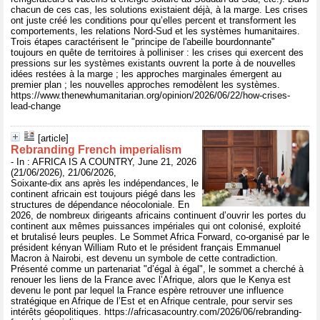
chacun de ces cas, les solutions existaient déjà, à la marge. Les crises
ont juste créé les conditions pour qu’elles percent et transforment les
comportements, les relations Nord-Sud et les systèmes humanitaires.
Trois étapes caractérisent le "principe de l'abeille bourdonnante"
toujours en quête de territoires à polliniser : les crises qui exercent des
pressions sur les systèmes existants ouvrent la porte à de nouvelles
idées restées à la marge ; les approches marginales émergent au
premier plan ; les nouvelles approches remodèlent les systèmes.
https://www.thenewhumanitarian.org/opinion/2026/06/22/how-crises-
lead-change
[article]
Rebranding French imperialism
- In : AFRICA IS A COUNTRY, June 21, 2026
(21/06/2026), 21/06/2026,
Soixante-dix ans après les indépendances, le
continent africain est toujours piégé dans les
structures de dépendance néocoloniale. En
2026, de nombreux dirigeants africains continuent d’ouvrir les portes du
continent aux mêmes puissances impériales qui ont colonisé, exploité
et brutalisé leurs peuples. Le Sommet Africa Forward, co-organisé par le
président kényan William Ruto et le président français Emmanuel
Macron à Nairobi, est devenu un symbole de cette contradiction.
Présenté comme un partenariat "d’égal à égal", le sommet a cherché à
renouer les liens de la France avec l’Afrique, alors que le Kenya est
devenu le pont par lequel la France espère retrouver une influence
stratégique en Afrique de l’Est et en Afrique centrale, pour servir ses
intérêts géopolitiques. https://africasacountry.com/2026/06/rebranding-