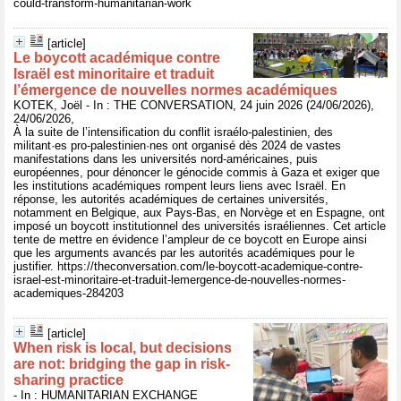
could-transform-humanitarian-work
[article]
Le boycott académique contre
Israël est minoritaire et traduit
l’émergence de nouvelles normes académiques
KOTEK, Joël - In : THE CONVERSATION, 24 juin 2026 (24/06/2026),
24/06/2026,
À la suite de l’intensification du conflit israélo-palestinien, des
militant·es pro-palestinien·nes ont organisé dès 2024 de vastes
manifestations dans les universités nord-américaines, puis
européennes, pour dénoncer le génocide commis à Gaza et exiger que
les institutions académiques rompent leurs liens avec Israël. En
réponse, les autorités académiques de certaines universités,
notamment en Belgique, aux Pays-Bas, en Norvège et en Espagne, ont
imposé un boycott institutionnel des universités israéliennes. Cet article
tente de mettre en évidence l’ampleur de ce boycott en Europe ainsi
que les arguments avancés par les autorités académiques pour le
justifier. https://theconversation.com/le-boycott-academique-contre-
israel-est-minoritaire-et-traduit-lemergence-de-nouvelles-normes-
academiques-284203
[article]
When risk is local, but decisions
are not: bridging the gap in risk-
sharing practice
- In : HUMANITARIAN EXCHANGE