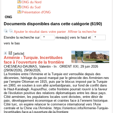
ONG du Nord
ONG du Sud
Présentation d'ONG
ONG
Documents disponibles dans cette catégorie (
6190
)
Ajouter le résultat dans votre panier
Affiner la recherche
Etendre la recherche sur
niveau(x) vers le haut et
vers le bas
[article]
Arménie - Turquie. Incertitudes
face à l’ouverture de la frontière
CHESNEAU-DAUMAS, Valentin - In : ORIENT XXI, 29 juin 2026
(29/06/2026), 29/06/2026,
La frontière entre l’Arménie et la Turquie est verrouillée depuis des
décennies, héritage du passé marqué par le génocide des Arménien·nes
par l’empire Ottoman en 1915, puis par le blocus imposé par la Turquie
en 1993, en soutien à son allié azerbaïdjanais, sur fond de conflit dans
le Haut-Karabagh. Aujourd'hui, cette frontière pourrait rouvrir à la faveur
de l'évolution positive des relations diplomatiques entre les deux pays.
Côté arménien, les populations locales sont divisées, entre désir de
paix, développement économique et craintes face à l’ennemi historique.
Côté turc, on espère relancer le commerce international vers l'Asie
centrale et la Chine via l'Arménie. https://orientxxi.info/Armenie-Turquie-
Incertitudes-face-a-l-ouverture-de-la-frontiere