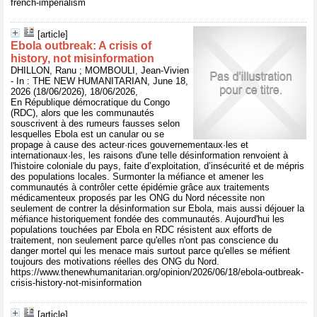
french-imperialism
[article]
Ebola outbreak: A crisis of
history, not misinformation
DHILLON, Ranu ; MOMBOULI, Jean-Vivien
- In : THE NEW HUMANITARIAN, June 18,
2026 (18/06/2026), 18/06/2026,
En République démocratique du Congo
(RDC), alors que les communautés
souscrivent à des rumeurs fausses selon
lesquelles Ebola est un canular ou se
propage à cause des acteur·rices gouvernementaux·les et
internationaux·les, les raisons d'une telle désinformation renvoient à
l'histoire coloniale du pays, faite d’exploitation, d’insécurité et de mépris
des populations locales. Surmonter la méfiance et amener les
communautés à contrôler cette épidémie grâce aux traitements
médicamenteux proposés par les ONG du Nord nécessite non
seulement de contrer la désinformation sur Ebola, mais aussi déjouer la
méfiance historiquement fondée des communautés. Aujourd'hui les
populations touchées par Ebola en RDC résistent aux efforts de
traitement, non seulement parce qu'elles n'ont pas conscience du
danger mortel qui les menace mais surtout parce qu'elles se méfient
toujours des motivations réelles des ONG du Nord.
https://www.thenewhumanitarian.org/opinion/2026/06/18/ebola-outbreak-
crisis-history-not-misinformation
[article]