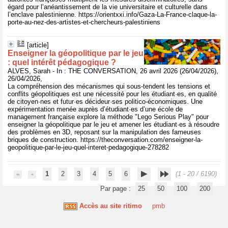
égard pour l’anéantissement de la vie universitaire et culturelle dans
l’enclave palestinienne. https://orientxxi.info/Gaza-La-France-claque-la-
porte-au-nez-des-artistes-et-chercheurs-palestiniens
[article]
Enseigner la géopolitique par le jeu
: quel intérêt pédagogique ?
ALVES, Sarah - In : THE CONVERSATION, 26 avril 2026 (26/04/2026),
26/04/2026,
La compréhension des mécanismes qui sous-tendent les tensions et
conflits géopolitiques est une nécessité pour les étudiant·es, en qualité
de citoyen·nes et futur·es décideur·ses politico-économiques. Une
expérimentation menée auprès d’étudiant·es d’une école de
management française explore la méthode "Lego Serious Play" pour
enseigner la géopolitique par le jeu et amener les étudiant·es à résoudre
des problèmes en 3D, reposant sur la manipulation des fameuses
briques de construction. https://theconversation.com/enseigner-la-
geopolitique-par-le-jeu-quel-interet-pedagogique-278282
1
2
3
4
5
6
(1 - 20 / 6190)
Par page :
25
50
100
200
Accès au site ritimo
pmb