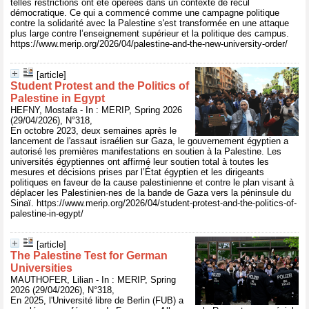
telles restrictions ont été opérées dans un contexte de recul
démocratique. Ce qui a commencé comme une campagne politique
contre la solidarité avec la Palestine s'est transformée en une attaque
plus large contre l’enseignement supérieur et la politique des campus.
https://www.merip.org/2026/04/palestine-and-the-new-university-order/
[article]
Student Protest and the Politics of
Palestine in Egypt
HEFNY, Mostafa - In : MERIP, Spring 2026
(29/04/2026), N°318,
En octobre 2023, deux semaines après le
lancement de l'assaut israélien sur Gaza, le gouvernement égyptien a
autorisé les premières manifestations en soutien à la Palestine. Les
universités égyptiennes ont affirmé leur soutien total à toutes les
mesures et décisions prises par l’État égyptien et les dirigeants
politiques en faveur de la cause palestinienne et contre le plan visant à
déplacer les Palestinien·nes de la bande de Gaza vers la péninsule du
Sinaï. https://www.merip.org/2026/04/student-protest-and-the-politics-of-
palestine-in-egypt/
[article]
The Palestine Test for German
Universities
MAUTHOFER, Lilian - In : MERIP, Spring
2026 (29/04/2026), N°318,
En 2025, l'Université libre de Berlin (FUB) a