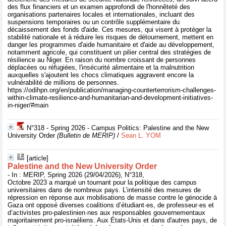
des flux financiers et un examen approfondi de l'honnêteté des
organisations partenaires locales et internationales, incluant des
suspensions temporaires ou un contrôle supplémentaire du
décaissement des fonds d'aide. Ces mesures, qui visent à protéger la
stabilité nationale et à réduire les risques de détournement, mettent en
danger les programmes d'aide humanitaire et d'aide au développement,
notamment agricole, qui constituent un pilier central des stratégies de
résilience au Niger. En raison du nombre croissant de personnes
déplacées ou réfugiées, l'insécurité alimentaire et la malnutrition
auxquelles s'ajoutent les chocs climatiques aggravent encore la
vulnérabilité de millions de personnes.
https://odihpn.org/en/publication/managing-counterterrorism-challenges-
within-climate-resilience-and-humanitarian-and-development-initiatives-
in-niger/#main
N°318 - Spring 2026 - Campus Politics: Palestine and the New
University Order
(Bulletin de MERIP)
/
Sean L. YOM
[article]
Palestine and the New University Order
- In : MERIP, Spring 2026 (29/04/2026), N°318,
Octobre 2023 a marqué un tournant pour la politique des campus
universitaires dans de nombreux pays. L’intensité des mesures de
répression en réponse aux mobilisations de masse contre le génocide à
Gaza ont opposé diverses coalitions d’étudiant·es, de professeur·es et
d’activistes pro-palestinien·nes aux responsables gouvernementaux
majoritairement pro-israéliens. Aux États-Unis et dans d'autres pays, de