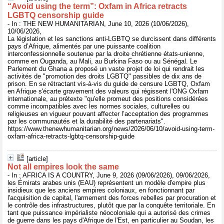
“Avoid using the term”: Oxfam in Africa retracts
LGBTQ censorship guide
- In : THE NEW HUMANITARIAN, June 10, 2026 (10/06/2026),
10/06/2026,
La législation et les sanctions anti-LGBTQ se durcissent dans différents
pays d’Afrique, alimentés par une puissante coalition
interconfessionnelle soutenue par la droite chrétienne états-unienne,
comme en Ouganda, au Mali, au Burkina Faso ou au Sénégal. Le
Parlement du Ghana a proposé un vaste projet de loi qui rendrait les
activités de "promotion des droits LGBTQ" passibles de dix ans de
prison. En se rétractant vis-à-vis du guide de censure LGBTQ, Oxfam
en Afrique s'écarte gravement des valeurs qui régissent l'ONG Oxfam
internationale, au prétexte "qu'elle promeut des positions considérées
comme incompatibles avec les normes sociales, culturelles ou
religieuses en vigueur pouvant affecter l’acceptation des programmes
par les communautés et la durabilité des partenariats".
https://www.thenewhumanitarian.org/news/2026/06/10/avoid-using-term-
oxfam-africa-retracts-lgbtq-censorship-guide
[article]
Not all empires look the same
- In : AFRICA IS A COUNTRY, June 9, 2026 (09/06/2026), 09/06/2026,
les Émirats arabes unis (EAU) représentent un modèle d'empire plus
insidieux que les anciens empires coloniaux, en fonctionnant par
l'acquisition de capital, l'armement des forces rebelles par procuration et
le contrôle des infrastructures, plutôt que par la conquête territoriale. En
tant que puissance impérialiste néocoloniale qui a autorisé des crimes
de guerre dans les pays d'Afrique de l'Est, en particulier au Soudan, les