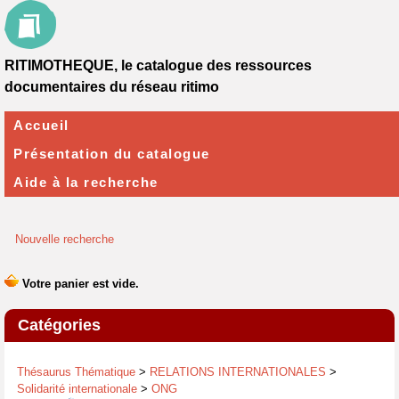
RITIMOTHEQUE, le catalogue des ressources
documentaires du réseau ritimo
Accueil
Présentation du catalogue
Aide à la recherche
Nouvelle recherche
Catégories
Thésaurus Thématique
>
RELATIONS INTERNATIONALES
>
Solidarité internationale
>
ONG