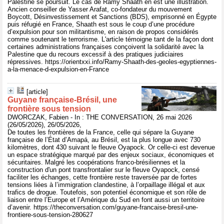
Palestine se poursuit. Le cas de Ramy Shaath en est une illustration.
Ancien conseiller de Yasser Arafat, co-fondateur du mouvement
Boycott, Désinvestissement et Sanctions (BDS), emprisonné en Égypte
puis réfugié en France, Shaath est sous le coup d’une procédure
d’expulsion pour son militantisme, en raison de propos considérés
comme soutenant le terrorisme. L'article témoigne tant de la façon dont
certaines administrations françaises conçoivent la solidarité avec la
Palestine que du recours excessif à des pratiques judiciaires
répressives. https://orientxxi.info/Ramy-Shaath-des-geoles-egyptiennes-
a-la-menace-d-expulsion-en-France
[article]
Guyane française‑Brésil, une
frontière sous tension
DWORCZAK, Fabien - In : THE CONVERSATION, 26 mai 2026
(26/05/2026), 26/05/2026,
De toutes les frontières de la France, celle qui sépare la Guyane
française de l’État d’Amapá, au Brésil, est la plus longue avec 730
kilomètres, dont 430 suivant le fleuve Oyapock. Or celle-ci est devenue
un espace stratégique marqué par des enjeux sociaux, économiques et
sécuritaires. Malgré les coopérations franco-brésiliennes et la
construction d'un pont transfrontalier sur le fleuve Oyapock, censé
faciliter les échanges, cette frontière reste traversée par de fortes
tensions liées à l’immigration clandestine, à l’orpaillage illégal et aux
trafics de drogue. Toutefois, son potentiel économique et son rôle de
liaison entre l’Europe et l’Amérique du Sud en font aussi un territoire
d’avenir. https://theconversation.com/guyane-francaise-bresil-une-
frontiere-sous-tension-280627