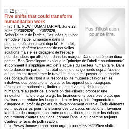
[article]
Five shifts that could transform
humanitarian work
- In : THE NEW HUMANITARIAN, June 29,
2026 (29/06/2026), 29/06/2026,
Selon l'auteur de l'article, "les idées qui vont
remodeler l’aide humanitaire dans la
prochaine décennie sont déjà là". En effet,
les crises génèrent rarement de nouvelles
solutions mais elles dégagent de l'espace
pour des idées qui attendent dans les marges. Dans une série en deux
parties, Ben Ramalingam explique le "principe de l’abeille bourdonnante"
et comment il s’applique aux défis actuels du secteur humanitaire. Dans
cette deuxième partie, il fait état de cinq changements déjà à l'œuvre
qui pourraient transformer le travail humanitaire : passer de la charité
des donateurs du Nord à la responsabilité mutuelle ; favoriser les
initiatives des populations locales et les approches stratégiques
régionales et nationales ; limiter le cercle vicieux de l'urgence
humanitaire au profit de la prévision des crises ; proposer une
innovation financière qui élargit les financements possibles plutôt que
rivaliser pour réduire les budgets ; limiter les projets fragmentaires
d'urgence au profit de projets de développement durable. Trois éléments
sont nécessaires pour transformer ces concepts en actions : favoriser
la culture des marges, construire des coalitions, accepter les échecs
pour trouver d'autres solutions, comme l'abeille qui cherche toujours
d'autres terrains de pollinisation.
https://www.thenewhumanitarian.org/opinion/2026/06/29/five-shifts-