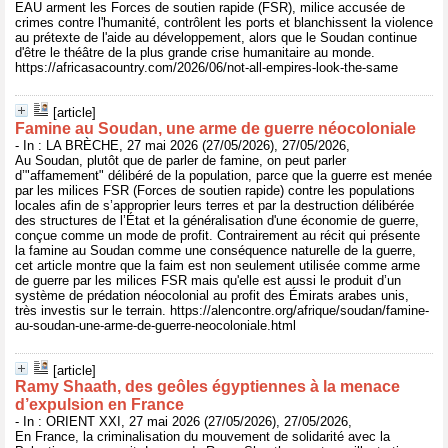
EAU arment les Forces de soutien rapide (FSR), milice accusée de
crimes contre l'humanité, contrôlent les ports et blanchissent la violence
au prétexte de l'aide au développement, alors que le Soudan continue
d'être le théâtre de la plus grande crise humanitaire au monde.
https://africasacountry.com/2026/06/not-all-empires-look-the-same
[article]
Famine au Soudan, une arme de guerre néocoloniale
- In : LA BRÈCHE, 27 mai 2026 (27/05/2026), 27/05/2026,
Au Soudan, plutôt que de parler de famine, on peut parler
d’"affamement" délibéré de la population, parce que la guerre est menée
par les milices FSR (Forces de soutien rapide) contre les populations
locales afin de s’approprier leurs terres et par la destruction délibérée
des structures de l’État et la généralisation d'une économie de guerre,
conçue comme un mode de profit. Contrairement au récit qui présente
la famine au Soudan comme une conséquence naturelle de la guerre,
cet article montre que la faim est non seulement utilisée comme arme
de guerre par les milices FSR mais qu'elle est aussi le produit d’un
système de prédation néocolonial au profit des Émirats arabes unis,
très investis sur le terrain. https://alencontre.org/afrique/soudan/famine-
au-soudan-une-arme-de-guerre-neocoloniale.html
[article]
Ramy Shaath, des geôles égyptiennes à la menace
d’expulsion en France
- In : ORIENT XXI, 27 mai 2026 (27/05/2026), 27/05/2026,
En France, la criminalisation du mouvement de solidarité avec la