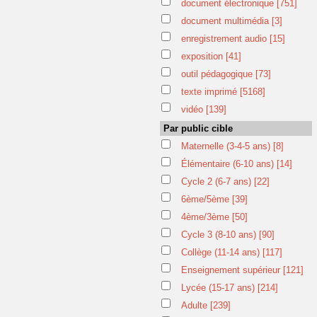
document électronique
[751]
document multimédia
[3]
enregistrement audio
[15]
exposition
[41]
outil pédagogique
[73]
texte imprimé
[5168]
vidéo
[139]
Par public cible
Maternelle (3-4-5 ans)
[8]
Élémentaire (6-10 ans)
[14]
Cycle 2 (6-7 ans)
[22]
6ème/5ème
[39]
4ème/3ème
[50]
Cycle 3 (8-10 ans)
[90]
Collège (11-14 ans)
[117]
Enseignement supérieur
[121]
Lycée (15-17 ans)
[214]
Adulte
[239]