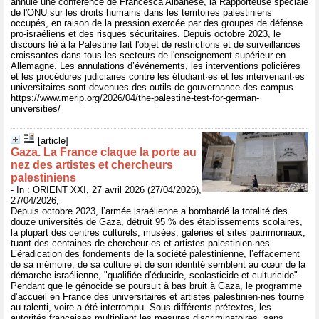
annulé une conférence de Francesca Albanese, la Rapporteuse spéciale
de l'ONU sur les droits humains dans les territoires palestiniens
occupés, en raison de la pression exercée par des groupes de défense
pro-israéliens et des risques sécuritaires. Depuis octobre 2023, le
discours lié à la Palestine fait l'objet de restrictions et de surveillances
croissantes dans tous les secteurs de l'enseignement supérieur en
Allemagne. Les annulations d’événements, les interventions policières
et les procédures judiciaires contre les étudiant·es et les intervenant·es
universitaires sont devenues des outils de gouvernance des campus.
https://www.merip.org/2026/04/the-palestine-test-for-german-
universities/
[article]
Gaza. La France claque la porte au
nez des artistes et chercheurs
palestiniens
- In : ORIENT XXI, 27 avril 2026 (27/04/2026),
27/04/2026,
Depuis octobre 2023, l’armée israélienne a bombardé la totalité des
douze universités de Gaza, détruit 95 % des établissements scolaires,
la plupart des centres culturels, musées, galeries et sites patrimoniaux,
tuant des centaines de chercheur·es et artistes palestinien·nes.
L’éradication des fondements de la société palestinienne, l’effacement
de sa mémoire, de sa culture et de son identité semblent au cœur de la
démarche israélienne, "qualifiée d’éducide, scolasticide et culturicide".
Pendant que le génocide se poursuit à bas bruit à Gaza, le programme
d’accueil en France des universitaires et artistes palestinien·nes tourne
au ralenti, voire a été interrompu. Sous différents prétextes, les
autorités françaises multiplient les mesures discriminatoires, sans