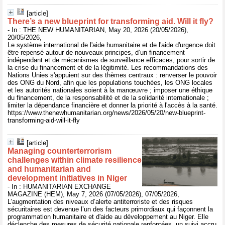
[article]
There’s a new blueprint for transforming aid. Will it fly?
- In : THE NEW HUMANITARIAN, May 20, 2026 (20/05/2026),
20/05/2026,
Le système international de l'aide humanitaire et de l'aide d'urgence doit
être repensé autour de nouveaux principes, d’un financement
indépendant et de mécanismes de surveillance efficaces, pour sortir de
la crise du financement et de la légitimité. Les recommandations des
Nations Unies s'appuient sur des thèmes centraux : renverser le pouvoir
des ONG du Nord, afin que les populations touchées, les ONG locales
et les autorités nationales soient à la manœuvre ; imposer une éthique
du financement, de la responsabilité et de la solidarité internationale ;
limiter la dépendance financière et donner la priorité à l'accès à la santé.
https://www.thenewhumanitarian.org/news/2026/05/20/new-blueprint-
transforming-aid-will-it-fly
[article]
Managing counterterrorism
challenges within climate resilience
and humanitarian and
development initiatives in Niger
- In : HUMANITARIAN EXCHANGE
MAGAZINE (HEM), May 7, 2026 (07/05/2026), 07/05/2026,
L’augmentation des niveaux d’alerte antiterroriste et des risques
sécuritaires est devenue l’un des facteurs primordiaux qui façonnent la
programmation humanitaire et d'aide au développement au Niger. Elle
déclenche des mesures de sécurité nationale renforcées, un suivi accru