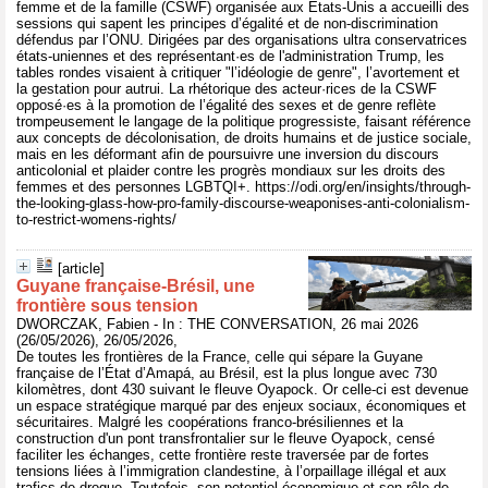
femme et de la famille (CSWF) organisée aux États-Unis a accueilli des
sessions qui sapent les principes d’égalité et de non-discrimination
défendus par l’ONU. Dirigées par des organisations ultra conservatrices
états-uniennes et des représentant·es de l'administration Trump, les
tables rondes visaient à critiquer "l’idéologie de genre", l’avortement et
la gestation pour autrui. La rhétorique des acteur·rices de la CSWF
opposé·es à la promotion de l’égalité des sexes et de genre reflète
trompeusement le langage de la politique progressiste, faisant référence
aux concepts de décolonisation, de droits humains et de justice sociale,
mais en les déformant afin de poursuivre une inversion du discours
anticolonial et plaider contre les progrès mondiaux sur les droits des
femmes et des personnes LGBTQI+. https://odi.org/en/insights/through-
the-looking-glass-how-pro-family-discourse-weaponises-anti-colonialism-
to-restrict-womens-rights/
[article]
Guyane française‑Brésil, une
frontière sous tension
DWORCZAK, Fabien - In : THE CONVERSATION, 26 mai 2026
(26/05/2026), 26/05/2026,
De toutes les frontières de la France, celle qui sépare la Guyane
française de l’État d’Amapá, au Brésil, est la plus longue avec 730
kilomètres, dont 430 suivant le fleuve Oyapock. Or celle-ci est devenue
un espace stratégique marqué par des enjeux sociaux, économiques et
sécuritaires. Malgré les coopérations franco-brésiliennes et la
construction d'un pont transfrontalier sur le fleuve Oyapock, censé
faciliter les échanges, cette frontière reste traversée par de fortes
tensions liées à l’immigration clandestine, à l’orpaillage illégal et aux
trafics de drogue. Toutefois, son potentiel économique et son rôle de