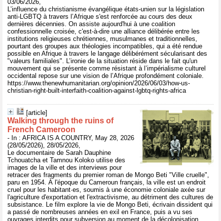
03/06/2026,
L’influence du christianisme évangélique états-unien sur la législation
anti-LGBTQ à travers l’Afrique s'est renforcée au cours des deux
dernières décennies. On assiste aujourd'hui à une coalition
confessionnelle croisée, c'est-à-dire une alliance délibérée entre les
institutions religieuses chrétiennes, musulmanes et traditionnelles,
pourtant des groupes aux théologies incompatibles, qui a été rendue
possible en Afrique à travers le langage délibérément sécularisant des
"valeurs familiales". L’ironie de la situation réside dans le fait qu'un
mouvement qui se présente comme résistant à l’impérialisme culturel
occidental repose sur une vision de l’Afrique profondément coloniale.
https://www.thenewhumanitarian.org/opinion/2026/06/03/how-us-
christian-right-built-interfaith-coalition-against-lgbtq-rights-africa
[article]
Walking through the ruins of
French Cameroon
- In : AFRICA IS A COUNTRY, May 28, 2026
(28/05/2026), 28/05/2026,
Le documentaire de Sarah Dauphine
Tchouatcha et Tamnou Koloko utilise des
images de la ville et des interviews pour
retracer des fragments du premier roman de Mongo Beti "Ville cruelle",
paru en 1954. À l'époque du Cameroun français, la ville est un endroit
cruel pour les habitant·es, soumis à une économie coloniale axée sur
l'agriculture d'exportation et l'extractivisme, au détriment des cultures de
subsistance. Le film explore la vie de Mongo Beti, écrivain dissident qui
a passé de nombreuses années en exil en France, puis a vu ses
ouvrages interdits pour subversion au moment de la décolonisation,