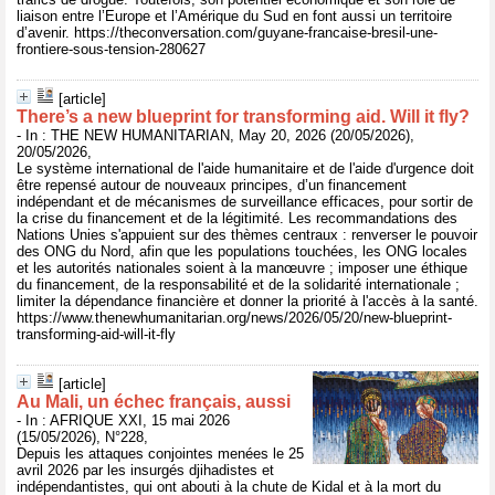
liaison entre l’Europe et l’Amérique du Sud en font aussi un territoire
d’avenir. https://theconversation.com/guyane-francaise-bresil-une-
frontiere-sous-tension-280627
[article]
There’s a new blueprint for transforming aid. Will it fly?
- In : THE NEW HUMANITARIAN, May 20, 2026 (20/05/2026),
20/05/2026,
Le système international de l'aide humanitaire et de l'aide d'urgence doit
être repensé autour de nouveaux principes, d’un financement
indépendant et de mécanismes de surveillance efficaces, pour sortir de
la crise du financement et de la légitimité. Les recommandations des
Nations Unies s'appuient sur des thèmes centraux : renverser le pouvoir
des ONG du Nord, afin que les populations touchées, les ONG locales
et les autorités nationales soient à la manœuvre ; imposer une éthique
du financement, de la responsabilité et de la solidarité internationale ;
limiter la dépendance financière et donner la priorité à l'accès à la santé.
https://www.thenewhumanitarian.org/news/2026/05/20/new-blueprint-
transforming-aid-will-it-fly
[article]
Au Mali, un échec français, aussi
- In : AFRIQUE XXI, 15 mai 2026
(15/05/2026), N°228,
Depuis les attaques conjointes menées le 25
avril 2026 par les insurgés djihadistes et
indépendantistes, qui ont abouti à la chute de Kidal et à la mort du