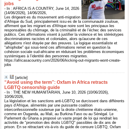
jobs
- In : AFRICA IS A COUNTRY, June 14, 2026
(14/06/2026), 14/06/2026,
Les dirigeant·es du mouvement anti-migration
d’Afrique du Sud, principalement issu·es de la communauté zouloue,
affirment que les migrant·es d'Afrique noire sont les principaux·les
responsables du chômage, de la criminalité et de l’échec des services
publics. Ces affirmations visent à justifier la violence et les stéréotypes
discriminatoires racistes et coloniales, alors qu'aucune de ces
allégations n'est étayée par des preuves. La logique essentialiste et
"afrophobe" qui sous-tend ces affirmations remet en question la
cohésion sociale sud-africaine en réduisant les problèmes économiques
systémiques à l’identité des personnes migrantes.
https://africasacountry.com/2026/06/kicking-out-migrants-wont-create-
jobs
[article]
“Avoid using the term”: Oxfam in Africa retracts
LGBTQ censorship guide
- In : THE NEW HUMANITARIAN, June 10, 2026 (10/06/2026),
10/06/2026,
La législation et les sanctions anti-LGBTQ se durcissent dans différents
pays d’Afrique, alimentés par une puissante coalition
interconfessionnelle soutenue par la droite chrétienne états-unienne,
comme en Ouganda, au Mali, au Burkina Faso ou au Sénégal. Le
Parlement du Ghana a proposé un vaste projet de loi qui rendrait les
activités de "promotion des droits LGBTQ" passibles de dix ans de
prison. En se rétractant vis-à-vis du guide de censure LGBTQ, Oxfam