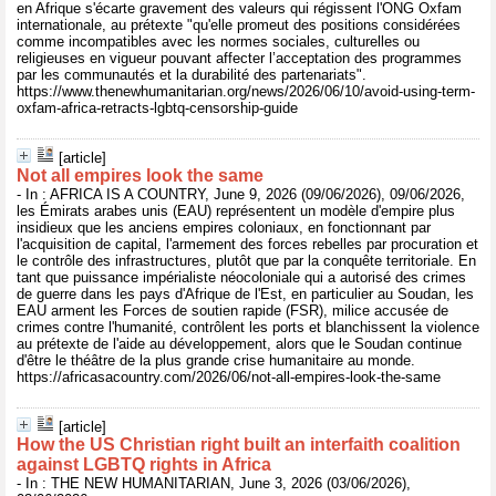
en Afrique s'écarte gravement des valeurs qui régissent l'ONG Oxfam
internationale, au prétexte "qu'elle promeut des positions considérées
comme incompatibles avec les normes sociales, culturelles ou
religieuses en vigueur pouvant affecter l’acceptation des programmes
par les communautés et la durabilité des partenariats".
https://www.thenewhumanitarian.org/news/2026/06/10/avoid-using-term-
oxfam-africa-retracts-lgbtq-censorship-guide
[article]
Not all empires look the same
- In : AFRICA IS A COUNTRY, June 9, 2026 (09/06/2026), 09/06/2026,
les Émirats arabes unis (EAU) représentent un modèle d'empire plus
insidieux que les anciens empires coloniaux, en fonctionnant par
l'acquisition de capital, l'armement des forces rebelles par procuration et
le contrôle des infrastructures, plutôt que par la conquête territoriale. En
tant que puissance impérialiste néocoloniale qui a autorisé des crimes
de guerre dans les pays d'Afrique de l'Est, en particulier au Soudan, les
EAU arment les Forces de soutien rapide (FSR), milice accusée de
crimes contre l'humanité, contrôlent les ports et blanchissent la violence
au prétexte de l'aide au développement, alors que le Soudan continue
d'être le théâtre de la plus grande crise humanitaire au monde.
https://africasacountry.com/2026/06/not-all-empires-look-the-same
[article]
How the US Christian right built an interfaith coalition
against LGBTQ rights in Africa
- In : THE NEW HUMANITARIAN, June 3, 2026 (03/06/2026),