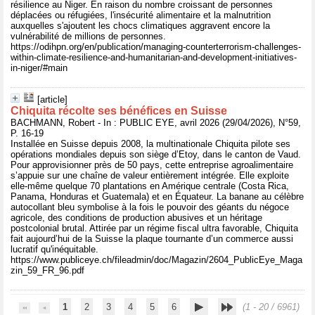
résilience au Niger. En raison du nombre croissant de personnes
déplacées ou réfugiées, l'insécurité alimentaire et la malnutrition
auxquelles s'ajoutent les chocs climatiques aggravent encore la
vulnérabilité de millions de personnes.
https://odihpn.org/en/publication/managing-counterterrorism-challenges-
within-climate-resilience-and-humanitarian-and-development-initiatives-
in-niger/#main
[article]
Chiquita récolte ses bénéfices en Suisse
BACHMANN, Robert - In : PUBLIC EYE, avril 2026 (29/04/2026), N°59,
P. 16-19
Installée en Suisse depuis 2008, la multinationale Chiquita pilote ses
opérations mondiales depuis son siège d’Etoy, dans le canton de Vaud.
Pour approvisionner près de 50 pays, cette entreprise agroalimentaire
s’appuie sur une chaîne de valeur entièrement intégrée. Elle exploite
elle-même quelque 70 plantations en Amérique centrale (Costa Rica,
Panama, Honduras et Guatemala) et en Équateur. La banane au célèbre
autocollant bleu symbolise à la fois le pouvoir des géants du négoce
agricole, des conditions de production abusives et un héritage
postcolonial brutal. Attirée par un régime fiscal ultra favorable, Chiquita
fait aujourd’hui de la Suisse la plaque tournante d’un commerce aussi
lucratif qu'inéquitable.
https://www.publiceye.ch/fileadmin/doc/Magazin/2604_PublicEye_Maga
zin_59_FR_96.pdf
1
2
3
4
5
6
(1 - 20 / 6961)