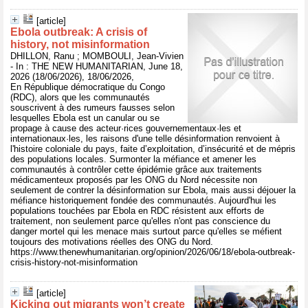
[article]
Ebola outbreak: A crisis of
history, not misinformation
DHILLON, Ranu ; MOMBOULI, Jean-Vivien
- In : THE NEW HUMANITARIAN, June 18,
2026 (18/06/2026), 18/06/2026,
En République démocratique du Congo
(RDC), alors que les communautés
souscrivent à des rumeurs fausses selon
lesquelles Ebola est un canular ou se
propage à cause des acteur·rices gouvernementaux·les et
internationaux·les, les raisons d'une telle désinformation renvoient à
l'histoire coloniale du pays, faite d’exploitation, d’insécurité et de mépris
des populations locales. Surmonter la méfiance et amener les
communautés à contrôler cette épidémie grâce aux traitements
médicamenteux proposés par les ONG du Nord nécessite non
seulement de contrer la désinformation sur Ebola, mais aussi déjouer la
méfiance historiquement fondée des communautés. Aujourd'hui les
populations touchées par Ebola en RDC résistent aux efforts de
traitement, non seulement parce qu'elles n'ont pas conscience du
danger mortel qui les menace mais surtout parce qu'elles se méfient
toujours des motivations réelles des ONG du Nord.
https://www.thenewhumanitarian.org/opinion/2026/06/18/ebola-outbreak-
crisis-history-not-misinformation
[article]
Kicking out migrants won’t create