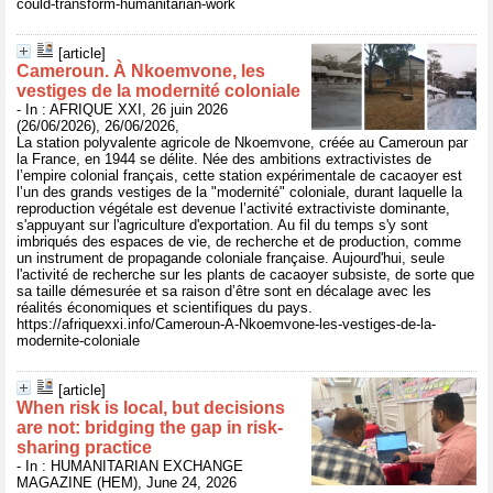
could-transform-humanitarian-work
[article]
Cameroun. À Nkoemvone, les
vestiges de la modernité coloniale
- In : AFRIQUE XXI, 26 juin 2026
(26/06/2026), 26/06/2026,
La station polyvalente agricole de Nkoemvone, créée au Cameroun par
la France, en 1944 se délite. Née des ambitions extractivistes de
l’empire colonial français, cette station expérimentale de cacaoyer est
l’un des grands vestiges de la "modernité" coloniale, durant laquelle la
reproduction végétale est devenue l’activité extractiviste dominante,
s'appuyant sur l'agriculture d'exportation. Au fil du temps s'y sont
imbriqués des espaces de vie, de recherche et de production, comme
un instrument de propagande coloniale française. Aujourd'hui, seule
l'activité de recherche sur les plants de cacaoyer subsiste, de sorte que
sa taille démesurée et sa raison d’être sont en décalage avec les
réalités économiques et scientifiques du pays.
https://afriquexxi.info/Cameroun-A-Nkoemvone-les-vestiges-de-la-
modernite-coloniale
[article]
When risk is local, but decisions
are not: bridging the gap in risk-
sharing practice
- In : HUMANITARIAN EXCHANGE
MAGAZINE (HEM), June 24, 2026