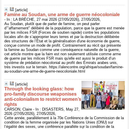
[article]
Famine au Soudan, une arme de guerre néocoloniale
- In : LA BRÈCHE, 27 mai 2026 (27/05/2026), 27/05/2026,
Au Soudan, plutôt que de parler de famine, on peut parler
d’"affamement" délibéré de la population, parce que la guerre est menée
par les milices FSR (Forces de soutien rapide) contre les populations
locales afin de s’approprier leurs terres et par la destruction délibérée
des structures de l’État et la généralisation d'une économie de guerre,
conçue comme un mode de profit. Contrairement au récit qui présente
la famine au Soudan comme une conséquence naturelle de la guerre,
cet article montre que la faim est non seulement utilisée comme arme
de guerre par les milices FSR mais qu'elle est aussi le produit d’un
système de prédation néocolonial au profit des Émirats arabes unis,
très investis sur le terrain. https://alencontre.org/afrique/soudan/famine-
au-soudan-une-arme-de-guerre-neocoloniale.html
[article]
Through the looking glass: how
pro-family discourse weaponises
anti-colonialism to restrict women’s
rights
CARSON, Claire - In : DISASTERS, May 27,
2026 (27/05/2026), 27/05/2026,
Cette année, parallèlement à la 70e Conférence de la Commission de la
condition de la femme organisée par les Nations Unies (ONU) sur
l’égalité des sexes, une conférence parallèle sur la condition de la