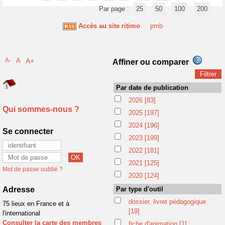
Par page :
25
50
100
200
Accès au site ritimo
pmb
A-
A
A+
Affiner ou comparer
Par date de publication
2026
[83]
Qui sommes-nous ?
2025
[197]
2024
[196]
Se connecter
2023
[199]
2022
[181]
2021
[125]
Mot de passe oublié ?
2020
[124]
Adresse
Par type d'outil
dossier, livret pédagogique
75 lieux en France et à
[19]
l'international
Consulter la carte des membres
fiche d'animation
[1]