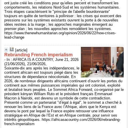
ont juste créé les conditions pour qu’elles percent et transforment les
comportements, les relations Nord-Sud et les systèmes humanitaires.
Trois étapes caractérisent le "principe de l'abeille bourdonnante"
toujours en quête de territoires à polliniser : les crises qui exercent des
pressions sur les systèmes existants ouvrent la porte à de nouvelles
idées restées à la marge ; les approches marginales émergent au
premier plan ; les nouvelles approches remodèlent les systèmes.
https://www.thenewhumanitarian.org/opinion/2026/06/22/how-crises-
lead-change
[article]
Rebranding French imperialism
- In : AFRICA IS A COUNTRY, June 21, 2026
(21/06/2026), 21/06/2026,
Soixante-dix ans après les indépendances, le
continent africain est toujours piégé dans les
structures de dépendance néocoloniale. En
2026, de nombreux dirigeants africains continuent d’ouvrir les portes du
continent aux mêmes puissances impériales qui ont colonisé, exploité
et brutalisé leurs peuples. Le Sommet Africa Forward, co-organisé par le
président kényan William Ruto et le président français Emmanuel
Macron à Nairobi, est devenu un symbole de cette contradiction.
Présenté comme un partenariat "d’égal à égal", le sommet a cherché à
renouer les liens de la France avec l’Afrique, alors que le Kenya est
devenu le pont par lequel la France espère retrouver une influence
stratégique en Afrique de l’Est et en Afrique centrale, pour servir ses
intérêts géopolitiques. https://africasacountry.com/2026/06/rebranding-
french-imperialism