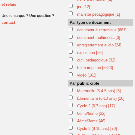
et relais
jeu
[12]
mallette pédagogique
[1]
Une remarque ? Une question ?
contact
Par type de document
document électronique
[881]
document multimédia
[3]
enregistrement audio
[24]
exposition
[36]
outil pédagogique
[32]
texte imprimé
[5823]
vidéo
[162]
Par public cible
Maternelle (3-4-5 ans)
[5]
Élémentaire (6-10 ans)
[10]
Cycle 2 (6-7 ans)
[17]
6ème/5ème
[32]
4ème/3ème
[46]
Cycle 3 (8-10 ans)
[70]