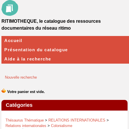
RITIMOTHEQUE, le catalogue des ressources
documentaires du réseau ritimo
Accueil
Présentation du catalogue
Aide à la recherche
Nouvelle recherche
Catégories
Thésaurus Thématique
>
RELATIONS INTERNATIONALES
>
Relations internationales
>
Colonialisme