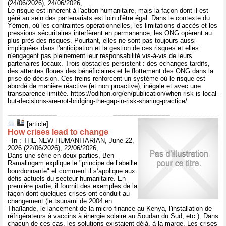
(24/06/2026), 24/06/2026,
Le risque est inhérent à l'action humanitaire, mais la façon dont il est
géré au sein des partenariats est loin d'être égal. Dans le contexte du
Yémen, où les contraintes opérationnelles, les limitations d’accès et les
pressions sécuritaires interfèrent en permanence, les ONG opèrent au
plus près des risques. Pourtant, elles ne sont pas toujours aussi
impliquées dans l'anticipation et la gestion de ces risques et elles
n'engagent pas pleinement leur responsabilité vis-à-vis de leurs
partenaires locaux. Trois obstacles persistent : des échanges tardifs,
des attentes floues des bénéficiaires et le flottement des ONG dans la
prise de décision. Ces freins renforcent un système où le risque est
abordé de manière réactive (et non proactive), inégale et avec une
transparence limitée. https://odihpn.org/en/publication/when-risk-is-local-
but-decisions-are-not-bridging-the-gap-in-risk-sharing-practice/
[article]
How crises lead to change
- In : THE NEW HUMANITARIAN, June 22,
2026 (22/06/2026), 22/06/2026,
Dans une série en deux parties, Ben
Ramalingam explique le "principe de l’abeille
bourdonnante" et comment il s’applique aux
défis actuels du secteur humanitaire. En
première partie, il fournit des exemples de la
façon dont quelques crises ont conduit au
changement (le tsunami de 2004 en
Thaïlande, le lancement de la micro-finance au Kenya, l'installation de
réfrigérateurs à vaccins à énergie solaire au Soudan du Sud, etc.). Dans
chacun de ces cas, les solutions existaient déjà, à la marge. Les crises