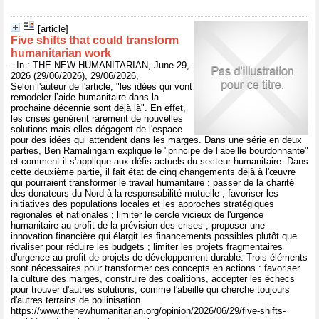
[article]
Five shifts that could transform
humanitarian work
- In : THE NEW HUMANITARIAN, June 29,
2026 (29/06/2026), 29/06/2026,
Selon l'auteur de l'article, "les idées qui vont
remodeler l’aide humanitaire dans la
prochaine décennie sont déjà là". En effet,
les crises génèrent rarement de nouvelles
solutions mais elles dégagent de l'espace
pour des idées qui attendent dans les marges. Dans une série en deux
parties, Ben Ramalingam explique le "principe de l’abeille bourdonnante"
et comment il s’applique aux défis actuels du secteur humanitaire. Dans
cette deuxième partie, il fait état de cinq changements déjà à l'œuvre
qui pourraient transformer le travail humanitaire : passer de la charité
des donateurs du Nord à la responsabilité mutuelle ; favoriser les
initiatives des populations locales et les approches stratégiques
régionales et nationales ; limiter le cercle vicieux de l'urgence
humanitaire au profit de la prévision des crises ; proposer une
innovation financière qui élargit les financements possibles plutôt que
rivaliser pour réduire les budgets ; limiter les projets fragmentaires
d'urgence au profit de projets de développement durable. Trois éléments
sont nécessaires pour transformer ces concepts en actions : favoriser
la culture des marges, construire des coalitions, accepter les échecs
pour trouver d'autres solutions, comme l'abeille qui cherche toujours
d'autres terrains de pollinisation.
https://www.thenewhumanitarian.org/opinion/2026/06/29/five-shifts-