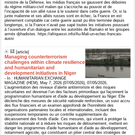
ministre de la Défense, les médias français se gaussent des déboires
du régime militaro-civil malien qui s'accroche au pouvoir et de
l’incapacité de son allié russe à le soutenir dans cette guerre. Or, si la
junte malienne et ses alliés russes sont en échec, la France en est
pleinement comptable car cette guerre aurait pu être terminée depuis
longtemps, si la France n’avait pas sapé toutes les initiatives poussant
à l’ouverture d’un dialogue entre les autorités de Bamako et les groupes
armés djihadistes. https://afriquexxi.info/Au-Mali-un-echec-francais-
aussi
[article]
Managing counterterrorism
challenges within climate resilience
and humanitarian and
development initiatives in Niger
- In : HUMANITARIAN EXCHANGE
MAGAZINE (HEM), May 7, 2026 (07/05/2026), 07/05/2026,
L’augmentation des niveaux d’alerte antiterroriste et des risques
sécuritaires est devenue l’un des facteurs primordiaux qui façonnent la
programmation humanitaire et d'aide au développement au Niger. Elle
déclenche des mesures de sécurité nationale renforcées, un suivi accru
des flux financiers et un examen approfondi de l'honnêteté des
organisations partenaires locales et internationales, incluant des
suspensions temporaires ou un contrôle supplémentaire du
décaissement des fonds d'aide. Ces mesures, qui visent à protéger la
stabilité nationale et à réduire les risques de détournement, mettent en
danger les programmes d'aide humanitaire et d'aide au développement,
notamment agricole, qui constituent un pilier central des stratégies de