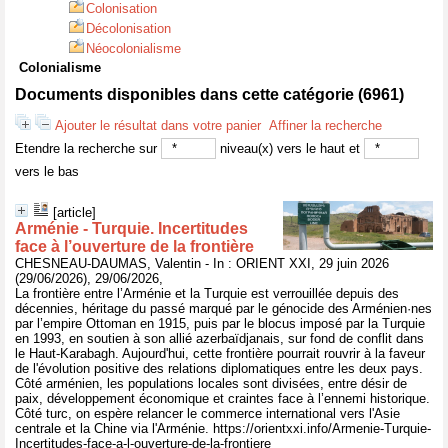
Colonisation
Décolonisation
Néocolonialisme
Colonialisme
Documents disponibles dans cette catégorie (
6961
)
Ajouter le résultat dans votre panier
Affiner la recherche
Etendre la recherche sur
niveau(x) vers le haut et
vers le bas
[article]
Arménie - Turquie. Incertitudes
face à l’ouverture de la frontière
CHESNEAU-DAUMAS, Valentin - In : ORIENT XXI, 29 juin 2026
(29/06/2026), 29/06/2026,
La frontière entre l’Arménie et la Turquie est verrouillée depuis des
décennies, héritage du passé marqué par le génocide des Arménien·nes
par l’empire Ottoman en 1915, puis par le blocus imposé par la Turquie
en 1993, en soutien à son allié azerbaïdjanais, sur fond de conflit dans
le Haut-Karabagh. Aujourd'hui, cette frontière pourrait rouvrir à la faveur
de l'évolution positive des relations diplomatiques entre les deux pays.
Côté arménien, les populations locales sont divisées, entre désir de
paix, développement économique et craintes face à l’ennemi historique.
Côté turc, on espère relancer le commerce international vers l'Asie
centrale et la Chine via l'Arménie. https://orientxxi.info/Armenie-Turquie-
Incertitudes-face-a-l-ouverture-de-la-frontiere