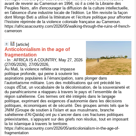
avant de revenir au Cameroun en 1994, où il a créé la Librairie des
Peuples Noirs, afin d'encourager la diffusion de la culture intellectuelle,
en l'absence d'une industrie locale de l'édition. Le film revisite la façon
dont Mongo Beti a utilisé la littérature et l’écriture politique pour affronter
l’histoire réprimée de la violence coloniale française au Cameroun.
https://africasacountry.com/2026/05/walking-through-the-ruins-of-french-
cameroon
[article]
Anticolonialism in the age of
fragmentation
- In : AFRICA IS A COUNTRY, May 27, 2026
(27/05/2026), 27/05/2026,
Au Mali, la violence reflète une impasse
politique profonde, qui peine à soutenir les
aspirations populaires à l’émancipation, sans plonger dans
l’autoritarisme militaire. Lors des mobilisations qui ont précédé les
coups d'État, un vocabulaire de la décolonisation, de la souveraineté et
du panafricanisme a réapparu à travers le pays et l’ensemble de la
région sahélienne. Ces termes ont été intégrés dans le langage
politique, exprimant des exigences d’autonomie dans les décisions
politiques, économiques et de sécurité. Des groupes armés tels que le
JNIM (Groupe de soutien à l'islam et aux musulmans, branche
sahélienne d’Al-Qaïda) ont pu s’ancrer dans ces fractures politiques
préexistantes, s’appuyant sur des griefs non résolus, tout en imposant
la loi islamique à travers le territoire.
https://africasacountry.com/2026/05/anticolonialism-in-the-age-of-
fragmentation