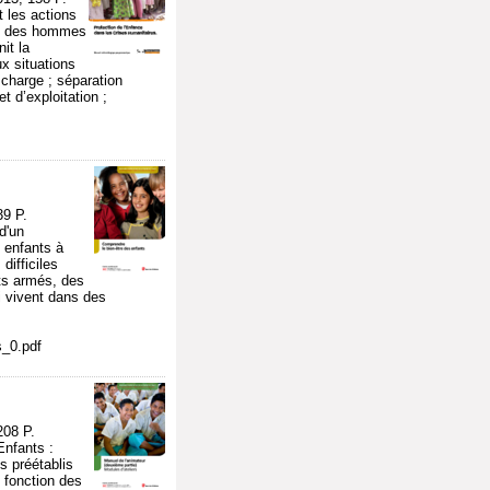
 les actions
rre des hommes
it la
x situations
 charge ; séparation
t d’exploitation ;
9 P.
d'un
 enfants à
difficiles
its armés, des
ui vivent dans des
s_0.pdf
08 P.
Enfants :
s préétablis
n fonction des