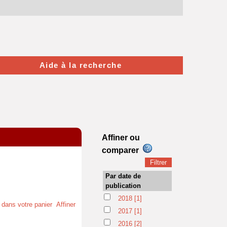
Aide à la recherche
Affiner ou
comparer
Par date de
publication
2018
[1]
t dans votre panier
Affiner
2017
[1]
2016
[2]