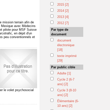
2015
[2]
2014
[2]
2013
[4]
e mission terrain afin de
2012
[7]
a au Mexique avec Médecins
jet pilote pour MSF Suisse
Par type de
cotrafic, en dépit d'un
document
es peu conventionnels et
document
électronique
[18]
texte imprimé
[29]
Par public cible
Adulte
[1]
Cycle 2 (6-7
ans)
[2]
rer le volet psychosocial
Cycle 3 (8-10
ans)
[2]
Élémentaire (6-
10 ans)
[2]