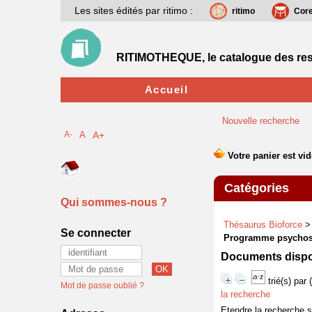
Les sites édités par ritimo :
ritimo
Cor
RITIMOTHEQUE, le catalogue des res
Accueil
Nouvelle recherche
A-
A
A+
Catégories
Qui sommes-nous ?
Thésaurus Bioforce
Se connecter
Programme psychos
Documents dispon
trié(s) par
Mot de passe oublié ?
la recherche
Etendre la recherche 