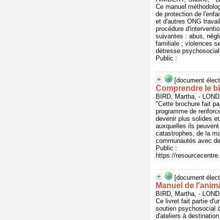
Ce manuel méthodologi
de protection de l'en
et d'autres ONG travail
procédure d'interventi
suivantes : abus, négl
familiale ; violences s
détresse psychosocial
Public :
[document élect
Comprendre le bi
BIRD, Martha, - LO
"Cette brochure fait pa
programme de renforcem
devenir plus solides et
auxquelles ils peuvent 
catastrophes, de la mal
communautés avec des 
Public :
https://resourcecentre
[document élect
Manuel de l'anim
BIRD, Martha, - LO
Ce livret fait partie d
soutien psychosocial à
d'ateliers à destinatio