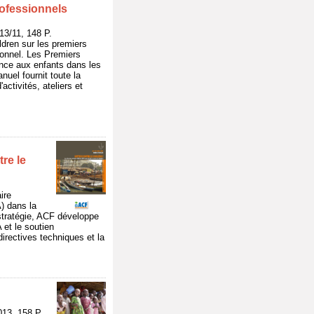
rofessionnels
/11, 148 P.
dren sur les premiers
sonnel. Les Premiers
nce aux enfants dans les
nuel fournit toute la
ctivités, ateliers et
re le
ire
) dans la
 stratégie, ACF développe
 et le soutien
directives techniques et la
3, 158 P.