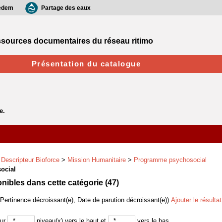
edem
Partage des eaux
sources documentaires du réseau ritimo
Présentation du catalogue
>
Descripteur Bioforce
>
Mission Humanitaire
>
Programme psychosocial
ocial
ibles dans cette catégorie (
47
)
(Pertinence décroissant(e), Date de parution décroissant(e))
Ajouter le résulta
sur
niveau(x) vers le haut et
vers le bas