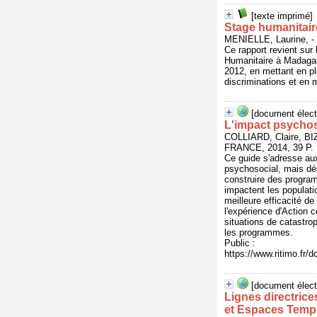
[texte imprimé]
Stage humanitair
MENIELLE, Laurine, 
Ce rapport revient sur
Humanitaire à Madagas
2012, en mettant en pl
discriminations et en 
[document élect
L'impact psychos
COLLIARD, Claire, B
FRANCE, 2014, 39 P.
Ce guide s'adresse aux
psychosocial, mais dé
construire des program
impactent les populati
meilleure efficacité de
l'expérience d'Action 
situations de catastrop
les programmes.
Public :
https://www.ritimo.fr
[document élect
Lignes directrice
et Espaces Tempo