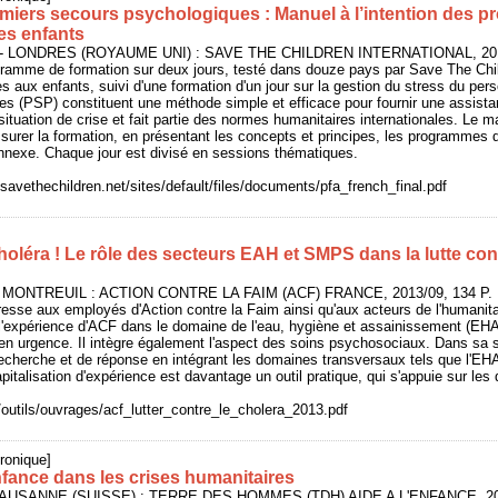
miers secours psychologiques : Manuel à l’intention des p
des enfants
, - LONDRES (ROYAUME UNI) : SAVE THE CHILDREN INTERNATIONAL, 2013
ramme de formation sur deux jours, testé dans douze pays par Save The Chil
 aux enfants, suivi d'une formation d'un jour sur la gestion du stress du per
s (PSP) constituent une méthode simple et efficace pour fournir une assista
tuation de crise et fait partie des normes humanitaires internationales. Le ma
urer la formation, en présentant les concepts et principes, les programmes d'a
nnexe. Chaque jour est divisé en sessions thématiques.
.savethechildren.net/sites/default/files/documents/pfa_french_final.pdf
choléra ! Le rôle des secteurs EAH et SMPS dans la lutte cont
- MONTREUIL : ACTION CONTRE LA FAIM (ACF) FRANCE, 2013/09, 134 P.
resse aux employés d'Action contre la Faim ainsi qu'aux acteurs de l'humanita
l'expérience d'ACF dans le domaine de l'eau, hygiène et assainissement (EHA
a en urgence. Il intègre également l'aspect des soins psychosociaux. Dans sa
cherche et de réponse en intégrant les domaines transversaux tels que l'EHA
italisation d'expérience est davantage un outil pratique, qui s'appuie sur les 
outils/ouvrages/acf_lutter_contre_le_cholera_2013.pdf
ronique]
nfance dans les crises humanitaires
 LAUSANNE (SUISSE) : TERRE DES HOMMES (TDH) AIDE A L'ENFANCE, 201