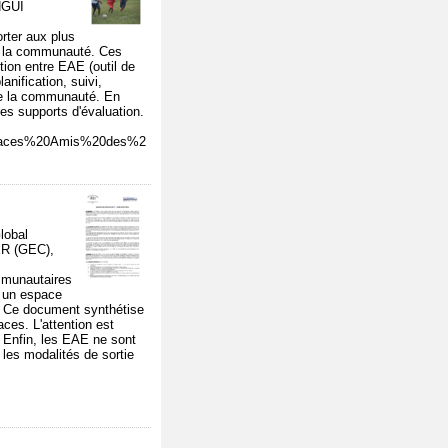
ANGUI
rter aux plus
ec la communauté. Ces
tion entre EAE (outil de
nification, suivi,
 de la communauté. En
des supports d'évaluation.
20Espaces%20Amis%20des%2
lobal
R (GEC),
mmunautaires
ir un espace
é. Ce document synthétise
ces. L'attention est
. Enfin, les EAE ne sont
les modalités de sortie