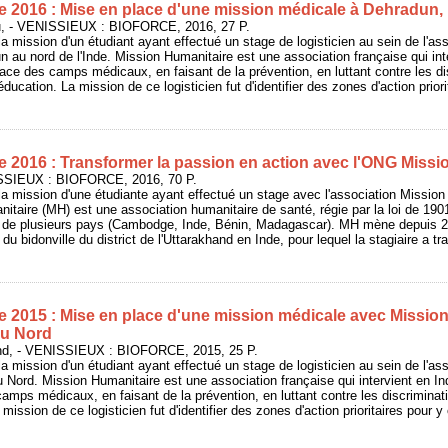
e 2016 : Mise en place d'une mission médicale à Dehradun,
, - VENISSIEUX : BIOFORCE, 2016, 27 P.
la mission d'un étudiant ayant effectué un stage de logisticien au sein de l'as
 au nord de l'Inde. Mission Humanitaire est une association française qui int
ace des camps médicaux, en faisant de la prévention, en luttant contre les di
ducation. La mission de ce logisticien fut d'identifier des zones d'action prior
e 2016 : Transformer la passion en action avec l'ONG Missi
ISSIEUX : BIOFORCE, 2016, 70 P.
 la mission d'une étudiante ayant effectué un stage avec l'association Missio
itaire (MH) est une association humanitaire de santé, régie par la loi de 1901
es de plusieurs pays (Cambodge, Inde, Bénin, Madagascar). MH mène depuis
 du bidonville du district de l'Uttarakhand en Inde, pour lequel la stagiaire a tr
e 2015 : Mise en place d'une mission médicale avec Missio
du Nord
, - VENISSIEUX : BIOFORCE, 2015, 25 P.
la mission d'un étudiant ayant effectué un stage de logisticien au sein de l'as
 Nord. Mission Humanitaire est une association française qui intervient en I
amps médicaux, en faisant de la prévention, en luttant contre les discrimina
 mission de ce logisticien fut d'identifier des zones d'action prioritaires pour 