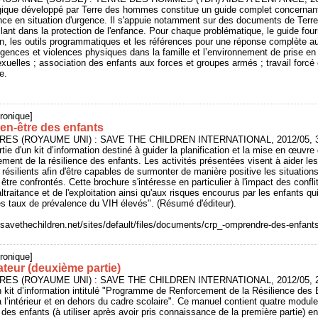
que développé par Terre des hommes constitue un guide complet concernant
fance en situation d'urgence. Il s'appuie notamment sur des documents de Te
lant dans la protection de l'enfance. Pour chaque problématique, le guide fourn
on, les outils programmatiques et les références pour une réponse complète au
igences et violences physiques dans la famille et l’environnement de prise en
exuelles ; association des enfants aux forces et groupes armés ; travail forcé e
e.
ronique]
en-être des enfants
NDRES (ROYAUME UNI) : SAVE THE CHILDREN INTERNATIONAL, 2012/05, 3
rtie d'un kit d’information destiné à guider la planification et la mise en œuvre 
ent de la résilience des enfants. Les activités présentées visent à aider les
 résilients afin d'être capables de surmonter de manière positive les situations 
être confrontés. Cette brochure s'intéresse en particulier à l'impact des confl
traitance et de l'exploitation ainsi qu'aux risques encourus par les enfants q
taux de prévalence du VIH élevés". (Résumé d'éditeur).
.savethechildren.net/sites/default/files/documents/crp_-omprendre-des-enfant
ronique]
ateur (deuxième partie)
NDRES (ROYAUME UNI) : SAVE THE CHILDREN INTERNATIONAL, 2012/05, 2
'un kit d’information intitulé "Programme de Renforcement de la Résilience des 
 l’intérieur et en dehors du cadre scolaire". Ce manuel contient quatre module
n des enfants (à utiliser après avoir pris connaissance de la première partie) e