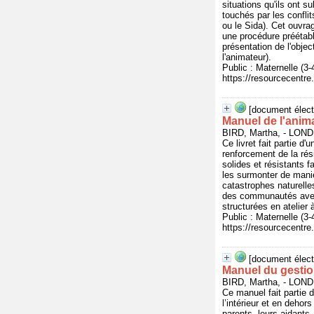
situations qu'ils ont s
touchés par les confli
ou le Sida). Cet ouvrag
une procédure préétablie
présentation de l'objec
l'animateur).
Public : Maternelle (3
https://resourcecentre
[document élect
Manuel de l'anima
BIRD, Martha, - LO
Ce livret fait partie d
renforcement de la rés
solides et résistants f
les surmonter de manièr
catastrophes naturelles
des communautés avec 
structurées en atelier 
Public : Maternelle (3
https://resourcecentre
[document élect
Manuel du gesti
BIRD, Martha, - LO
Ce manuel fait partie
l’intérieur et en deho
parents, leurs aidants