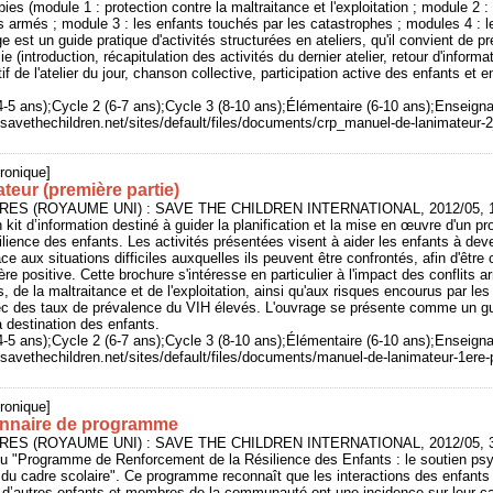
ubies (module 1 : protection contre la maltraitance et l'exploitation ; module 2 :
ts armés ; module 3 : les enfants touchés par les catastrophes ; modules 4 : 
e est un guide pratique d'activités structurées en ateliers, qu'il convient de 
 (introduction, récapitulation des activités du dernier atelier, retour d'informat
tif de l'atelier du jour, chanson collective, participation active des enfants e
-4-5 ans);Cycle 2 (6-7 ans);Cycle 3 (8-10 ans);Élémentaire (6-10 ans);Enseigna
.savethechildren.net/sites/default/files/documents/crp_manuel-de-lanimateur-
ronique]
teur (première partie)
NDRES (ROYAUME UNI) : SAVE THE CHILDREN INTERNATIONAL, 2012/05, 1
'un kit d’information destiné à guider la planification et la mise en œuvre d'un
ilience des enfants. Les activités présentées visent à aider les enfants à deve
ace aux situations difficiles auxquelles ils peuvent être confrontés, afin d'être
e positive. Cette brochure s'intéresse en particulier à l'impact des conflits 
, de la maltraitance et de l'exploitation, ainsi qu'aux risques encourus par le
des taux de prévalence du VIH élevés. L'ouvrage se présente comme un guid
à destination des enfants.
-4-5 ans);Cycle 2 (6-7 ans);Cycle 3 (8-10 ans);Élémentaire (6-10 ans);Enseigna
.savethechildren.net/sites/default/files/documents/manuel-de-lanimateur-1ere-
ronique]
onnaire de programme
NDRES (ROYAUME UNI) : SAVE THE CHILDREN INTERNATIONAL, 2012/05, 3
 du "Programme de Renforcement de la Résilience des Enfants : le soutien ps
rs du cadre scolaire". Ce programme reconnaît que les interactions des enfants
, d’autres enfants et membres de la communauté ont une incidence sur leur c