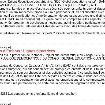
n de l'Enfant République centrafricaine, GEC (Global education cluster) - B
FRICAINE) : GLOBAL EDUCATION CLUSTER (GEC), 2014/06, 48 P.
rgence, la mise en place d'espaces sécurisés pour les enfants permet d'appo
ction et un environnement propice au soin psychosocial, en collaboration av
 un outil de planification et d'implémentation de ces espaces, avec une distinc
) et ETAPE (outil d'éducation). Ce guide prend en compte tous les aspects : pla
ctivités, programme psychosocial, logistique, administration, participation
différents outils, tels que des listes de vérification, des fiches de poste et 
t/sites/reliefweb.int/files/resources/Lignes%20directrices%20pour%20les%
ronique]
 d'Enfants : Lignes directrices
il sur la protection de l'enfance) République démocratique du Congo, GEC (G
 - REPUBLIQUE DEMOCRATIQUE DU CONGO : GLOBAL EDUCATION CLUSTE
atique du Congo, les Espaces Amis d'Enfants (EAE) sont des structures co
ations d'urgence, qui ont pour objectif de protéger les enfants et de leur fourn
grammes de soin psychosocial et des activités adaptées à ce public fragilis
tifs des EAE et fournit une liste des activités à mettre en œuvre dans ces espa
s enfants et la coordination du projet avec les organisations et la communauté
es structures permanentes, de sorte que la gestion du programme doit inclure 
268282-Les-espaces-amis-d-enfants-lignes-directrices.html
ronique]