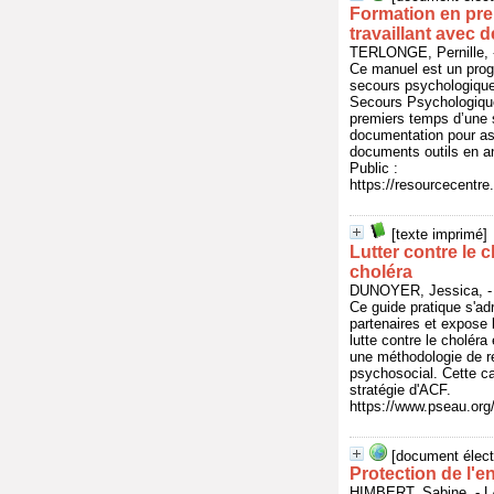
Formation en pre
travaillant avec 
TERLONGE, Pernille
Ce manuel est un prog
secours psychologiques
Secours Psychologique
premiers temps d’une si
documentation pour ass
documents outils en a
Public :
https://resourcecentre
[texte imprimé]
Lutter contre le 
choléra
DUNOYER, Jessica, 
Ce guide pratique s'ad
partenaires et expose 
lutte contre le cholér
une méthodologie de re
psychosocial. Cette cap
stratégie d'ACF.
https://www.pseau.org/
[document élect
Protection de l'e
HIMBERT, Sabine, -