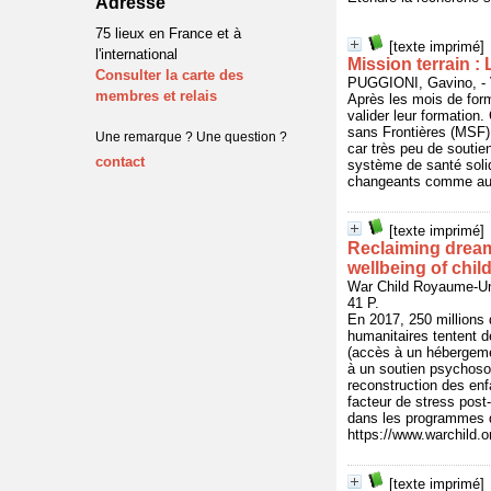
Adresse
75 lieux en France et à
[texte imprimé]
l'international
Mission terrain 
Consulter la carte des
PUGGIONI, Gavino, -
membres et relais
Après les mois de forma
valider leur formation
sans Frontières (MSF) 
Une remarque ? Une question ?
car très peu de soutie
contact
système de santé soli
changeants comme au
[texte imprimé]
Reclaiming dream
wellbeing of child
War Child Royaume-U
41 P.
En 2017, 250 millions 
humanitaires tentent d
(accès à un hébergemen
à un soutien psychosoc
reconstruction des enf
facteur de stress post-
dans les programmes d
https://www.warchild.o
[texte imprimé]