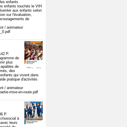
 les enfants
les enfants touchés le VIH
présenter aux enfants selon
ion sur l'évaluation,
t encouragements de
nt / animateur
2_0.pdf
42 P.
 programme de
nir plus
 capables de
armés, des
s enfants qui vivent dans
e pratique d'activités
nt / animateur
partie-mise-en-route.pdf
6 P.
ychosocial à
 avec leurs
apacité de