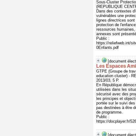
Sous-Cluster Protectio
(REPUBLIQUE CENTRA
Dans des contextes d'u
vulnérables une prote
lignes directrices sont
protection de l'enfance
ressources humaines, a
annexes sont présentés 
Public :
https://reliefweb.in
0Enfants.pdf
[document élect
Les Espaces Amis
GTPE (Groupe de trava
education cluster)
2013/03, 5 P.
En République démocr
utilisées dans les situ
sécurisé avec des pro
les principes et objec
portée sur le suivi de
pas destinées à être d
de programme.
Public :
https://docplayer.fr/5
[document élect