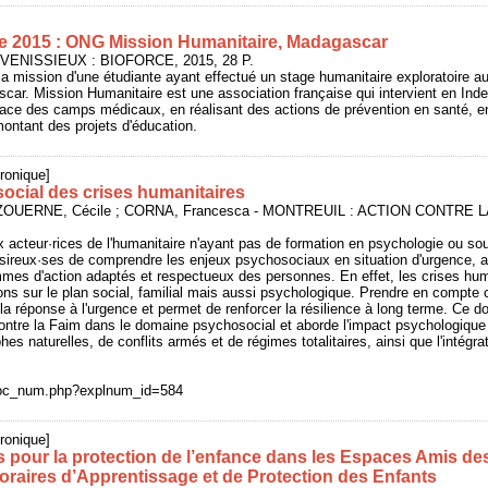
e 2015 : ONG Mission Humanitaire, Madagascar
- VENISSIEUX : BIOFORCE, 2015, 28 P.
 la mission d'une étudiante ayant effectué un stage humanitaire exploratoire 
car. Mission Humanitaire est une association française qui intervient en Ind
ace des camps médicaux, en réalisant des actions de prévention en santé, en 
montant des projets d'éducation.
ronique]
ocial des crises humanitaires
IZOUERNE, Cécile ; CORNA, Francesca - MONTREUIL : ACTION CONTRE L
 acteur·rices de l'humanitaire n'ayant pas de formation en psychologie ou sou
sireux·ses de comprendre les enjeux psychosociaux en situation d'urgence, a
mes d'action adaptés et respectueux des personnes. En effet, les crises hum
ons sur le plan social, familial mais aussi psychologique. Prendre en compte 
 la réponse à l'urgence et permet de renforcer la résilience à long terme. Ce 
contre la Faim dans le domaine psychosocial et aborde l'impact psychologique
hes naturelles, de conflits armés et de régimes totalitaires, ainsi que l'intégr
/doc_num.php?explnum_id=584
ronique]
s pour la protection de l’enfance dans les Espaces Amis de
raires d’Apprentissage et de Protection des Enfants