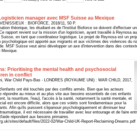
: Logisticien manager avec MSF Suisse au Mexique
 VENISSIEUX : BIOFORCE, 2018/11, 50 P.
tion théorique, les étudiant·es de l'Institut Bioforce se doivent d'effectuer un
. Ce rapport revient sur la mission d'un logisticien, ayant travaillé à Reynos
Suisse, en tant que coordinateur logistique. Le projet de Reynosa est un pro
n psychologique est apporté aux migrants et aux victimes des violences du nar
de. MSF Suisse veut ainsi développer un axe d'intervention dans des context
 Mexique.
s: Prioritising the mental health and psychosocial
ren in conflict
ni, War Child Pays-Bas - LONDRES (ROYAUME UNI) : WAR CHILD, 2017,
d'enfants ont été touchés par des conflits armés. Bien que les acteurs
e répondre au mieux et au plus vite aux besoins essentiels de ces enfants
t, la nourriture, l'eau), l'accès à la santé, notamment la santé mentale, et
ial est encore difficile, alors que ces volets sont fondamentaux pour la
ants. Afin qu'ils puissent s'épanouir psychologiquement et diminuer leur
traumatique, il est nécessaire de travailler avec leur entourage et de faire ent
'aide répondant aux besoins primaires.
rg.uk/sites/default/files/2022-02/War-Child-UK-Report-Reclaiming-Dreams.pdf