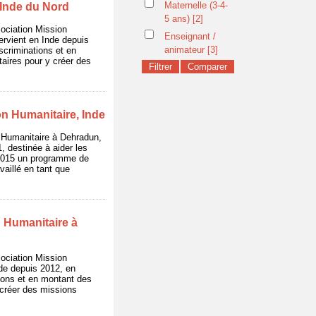
Maternelle (3-4-
 Inde du Nord
5 ans)
[2]
sociation Mission
Enseignant /
ervient en Inde depuis
animateur
[3]
scriminations et en
itaires pour y créer des
on Humanitaire, Inde
n Humanitaire à Dehradun,
, destinée à aider les
 2015 un programme de
availlé en tant que
n Humanitaire à
sociation Mission
nde depuis 2012, en
tions et en montant des
y créer des missions