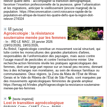
relever quatre défis : accompagner la transition démographique,
favoriser l’insertion professionnelle de la jeunesse, gérer l’urbanisation
et les migrations, anticiper le vieillissement (encore marginal) de la
population. https://theconversation.com/croissance-rapide-de-la-
population-en-afrique-de-louest-les-quatre-defis-que-la-region-doit-
relever-274324
[article]
Agroécologie : la résistance
souterraine menée par les femmes
- In : IRD LE MAG', 19 janvier 2026
(19/01/2026), 19/01/2026,
Au Brésil, l’agroécologie constitue un mouvement social structuré, qui
lutte contre les monocultures des grandes plantations d'arbres,
responsables de l’uniformisation des paysages, mais aussi contre
l’usage massif de pesticides et contre l’extractivisme minier. Une
recherche-action féministe révèle les pratiques agroécologiques des
femmes, dont une large part repose sur un travail peu reconnu, donnant
lieu à des échanges non monétaires, au sein de réseaux familiaux ou
communautaires. Deux régions, la Zona da Mata de l’État de Minas
Gerais et le Vale do Ribeira de l’État de São Paulo, sont marquées par
des mouvements agroécologiques féministes de grande ampleur.
https://lemag.ird.fr/index.php/fr/agroecologie-la-resistance-souterraine-
menee-par-les-femmes
[texte imprimé]
Lost in transition agroécologique
RABANY, Cédric, CANET, César - PARIS :