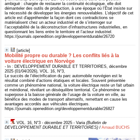
ambiguë : chargée de restaurer la continuité écologique, elle doit
démanteler des outils de production, à une époque où l’État insiste sur
la nécessité de développer les énergies renouvelables. L’objectif de cet
article est d'appréhender la façon dont ces contradictions se
matérialisent chez un acteur industriel et de s’interroger sur
l’acceptabilité de la déconstruction d’infrastructures industrielles, en
questionnant les liens entre le territoire et l’acteur industriel.
https://journals.openedition.org/developpementdurable/26720
[article]
Mobilité propre ou durable ? Les conflits liés à la
voiture électrique en Norvège
- In : DEVELOPPEMENT DURABLE ET TERRITOIRES, décembre
2025 (01/04/2026), VOL. 16, N°3,
Le succès de l’électrification du parc automobile norvégien est le
résultat combiné d’actions étatiques et locales. Souvent présentée
comme un phénomène national, la voiture électrique reste un fait urbain
et méridional, révélant un déséquilibre territorial. Ce phénomène se
superpose à la baisse générale de l’usage de la voiture en ville, au
bénéfice des modes de transport alternatifs, remettant en cause les
avantages accordés aux véhicules électriques.
https://journals.openedition.org/developpementdurable/26827
VOL. 16, N°3 - décembre 2025 - Varia
(Bulletin de
DEVELOPPEMENT DURABLE ET TERRITOIRES)
/
Arnaud BUCHS