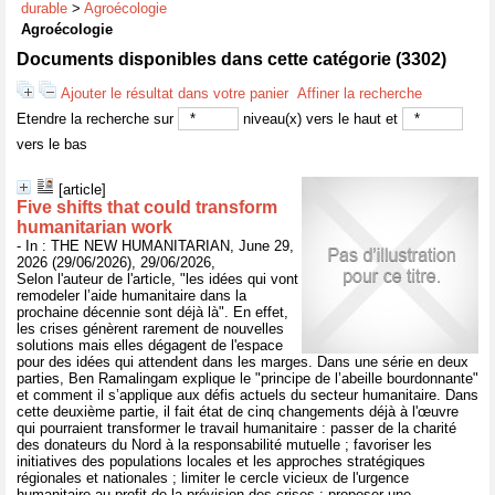
durable
>
Agroécologie
Agroécologie
Documents disponibles dans cette catégorie (
3302
)
Ajouter le résultat dans votre panier
Affiner la recherche
Etendre la recherche sur
niveau(x) vers le haut et
vers le bas
[article]
Five shifts that could transform
humanitarian work
- In : THE NEW HUMANITARIAN, June 29,
2026 (29/06/2026), 29/06/2026,
Selon l'auteur de l'article, "les idées qui vont
remodeler l’aide humanitaire dans la
prochaine décennie sont déjà là". En effet,
les crises génèrent rarement de nouvelles
solutions mais elles dégagent de l'espace
pour des idées qui attendent dans les marges. Dans une série en deux
parties, Ben Ramalingam explique le "principe de l’abeille bourdonnante"
et comment il s’applique aux défis actuels du secteur humanitaire. Dans
cette deuxième partie, il fait état de cinq changements déjà à l'œuvre
qui pourraient transformer le travail humanitaire : passer de la charité
des donateurs du Nord à la responsabilité mutuelle ; favoriser les
initiatives des populations locales et les approches stratégiques
régionales et nationales ; limiter le cercle vicieux de l'urgence
humanitaire au profit de la prévision des crises ; proposer une