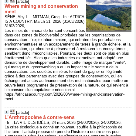
[article]
Where mining and conservation
meet
SÈNE, Aby L. ; MITMAN, Greg - In : AFRICA
IS A COUNTRY, March 31, 2026 (31/03/2026),
31/03/2026,
Les mines de minerai de fer sont concentrées
dans des zones de biodiversité priorisées par les organisations de
conservation. L'exploitation minière, qui entraîne des perturbations
environnementales et un accaparement de terres à grande échelle, et la
conservation, qui cherche à préserver et à restaurer les écosystèmes,
semblent donc irréconciliables. Pourtant, les deux sont de plus en plus
étroitement liés. Alors que les industries extractives ont adopté une
démarche de développement durable, cette image de marque "verte",
qui masque du greenwashing a eu un impact sur le secteur de la
conservation. Les sociétés minières tentent de gagner en légitimité
grâce à des partenariats avec des groupes de conservation, qui en
échange ont accès au financement des multinationales pour mettre en
œuvre leurs programmes de préservation de la nature, ce qui revient à
l’expansion d'un capitalisme néocolonial.
https://africasacountry.com/2026/03/where-mining-and-conservation-
meet
[article]
L’Anthropocène à contre-sens
- In : LA VIE DES IDÉES, 24 mars 2026 (24/03/2026), 24/03/2026,
La crise écologique a donné un nouveau souffle à la philosophie de
l’histoire. L'article propose de prendre l’histoire à contre-sens pour