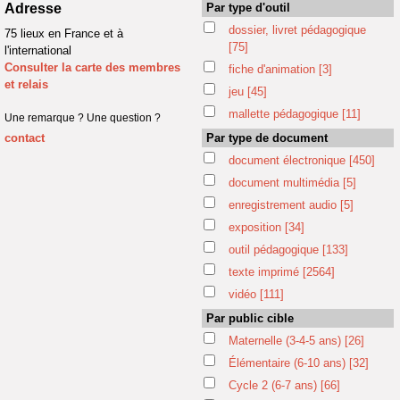
Adresse
Par type d'outil
dossier, livret pédagogique
75 lieux en France et à
[75]
l'international
Consulter la carte des membres
fiche d'animation
[3]
et relais
jeu
[45]
mallette pédagogique
[11]
Une remarque ? Une question ?
contact
Par type de document
document électronique
[450]
document multimédia
[5]
enregistrement audio
[5]
exposition
[34]
outil pédagogique
[133]
texte imprimé
[2564]
vidéo
[111]
Par public cible
Maternelle (3-4-5 ans)
[26]
Élémentaire (6-10 ans)
[32]
Cycle 2 (6-7 ans)
[66]