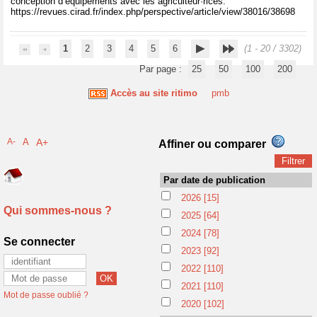
conception d’équipements avec les agriculteur·rices.
https://revues.cirad.fr/index.php/perspective/article/view/38016/38698
1
2
3
4
5
6
(1 - 20 / 3302)
Par page :
25
50
100
200
Accès au site ritimo
pmb
A-
A
A+
Affiner ou comparer
Par date de publication
2026
[15]
Qui sommes-nous ?
2025
[64]
2024
[78]
Se connecter
2023
[92]
2022
[110]
2021
[110]
Mot de passe oublié ?
2020
[102]