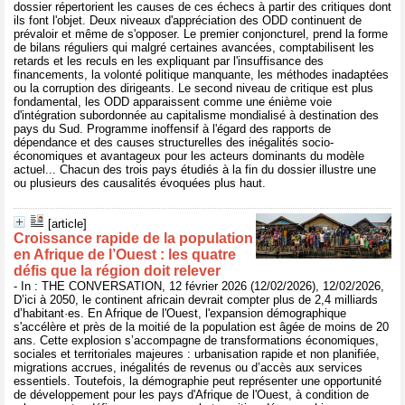
dossier répertorient les causes de ces échecs à partir des critiques dont
ils font l'objet. Deux niveaux d'appréciation des ODD continuent de
prévaloir et même de s'opposer. Le premier conjoncturel, prend la forme
de bilans réguliers qui malgré certaines avancées, comptabilisent les
retards et les reculs en les expliquant par l'insuffisance des
financements, la volonté politique manquante, les méthodes inadaptées
ou la corruption des dirigeants. Le second niveau de critique est plus
fondamental, les ODD apparaissent comme une énième voie
d'intégration subordonnée au capitalisme mondialisé à destination des
pays du Sud. Programme inoffensif à l'égard des rapports de
dépendance et des causes structurelles des inégalités socio-
économiques et avantageux pour les acteurs dominants du modèle
actuel... Chacun des trois pays étudiés à la fin du dossier illustre une
ou plusieurs des causalités évoquées plus haut.
[article]
Croissance rapide de la population
en Afrique de l’Ouest : les quatre
défis que la région doit relever
- In : THE CONVERSATION, 12 février 2026 (12/02/2026), 12/02/2026,
D’ici à 2050, le continent africain devrait compter plus de 2,4 milliards
d’habitant·es. En Afrique de l'Ouest, l'expansion démographique
s'accélère et près de la moitié de la population est âgée de moins de 20
ans. Cette explosion s’accompagne de transformations économiques,
sociales et territoriales majeures : urbanisation rapide et non planifiée,
migrations accrues, inégalités de revenus ou d’accès aux services
essentiels. Toutefois, la démographie peut représenter une opportunité
de développement pour les pays d'Afrique de l'Ouest, à condition de