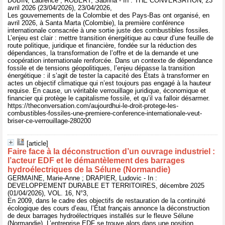
DUBIN, Laurence ; ROBERT, Sabrina - In : THE CONVERSATION, 23
avril 2026 (23/04/2026), 23/04/2026,
Les gouvernements de la Colombie et des Pays-Bas ont organisé, en
avril 2026, à Santa Marta (Colombie), la première conférence
internationale consacrée à une sortie juste des combustibles fossiles.
L’enjeu est clair : mettre transition énergétique au cœur d’une feuille de
route politique, juridique et financière, fondée sur la réduction des
dépendances, la transformation de l’offre et de la demande et une
coopération internationale renforcée. Dans un contexte de dépendance
fossile et de tensions géopolitiques, l’enjeu dépasse la transition
énergétique : il s’agit de tester la capacité des États à transformer en
actes un objectif climatique qui n’est toujours pas engagé à la hauteur
requise. En cause, un véritable verrouillage juridique, économique et
financier qui protège le capitalisme fossile, et qu’il va falloir désarmer.
https://theconversation.com/aujourdhui-le-droit-protege-les-
combustibles-fossiles-une-premiere-conference-internationale-veut-
briser-ce-verrouillage-280200
[article]
Faire face à la déconstruction d’un ouvrage industriel :
l’acteur EDF et le démantèlement des barrages
hydroélectriques de la Sélune (Normandie)
GERMAINE, Marie-Anne ; DRAPIER, Ludovic - In :
DEVELOPPEMENT DURABLE ET TERRITOIRES, décembre 2025
(01/04/2026), VOL. 16, N°3,
En 2009, dans le cadre des objectifs de restauration de la continuité
écologique des cours d’eau, l’État français annonce la déconstruction
de deux barrages hydroélectriques installés sur le fleuve Sélune
(Normandie). L’entreprise EDF se trouve alors dans une position