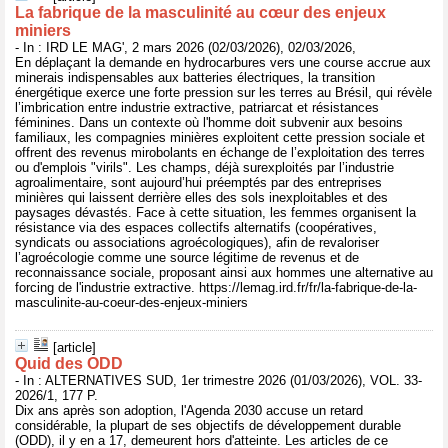
La fabrique de la masculinité au cœur des enjeux
miniers
- In : IRD LE MAG', 2 mars 2026 (02/03/2026), 02/03/2026,
En déplaçant la demande en hydrocarbures vers une course accrue aux
minerais indispensables aux batteries électriques, la transition
énergétique exerce une forte pression sur les terres au Brésil, qui révèle
l’imbrication entre industrie extractive, patriarcat et résistances
féminines. Dans un contexte où l'homme doit subvenir aux besoins
familiaux, les compagnies minières exploitent cette pression sociale et
offrent des revenus mirobolants en échange de l’exploitation des terres
ou d'emplois "virils". Les champs, déjà surexploités par l’industrie
agroalimentaire, sont aujourd’hui préemptés par des entreprises
minières qui laissent derrière elles des sols inexploitables et des
paysages dévastés. Face à cette situation, les femmes organisent la
résistance via des espaces collectifs alternatifs (coopératives,
syndicats ou associations agroécologiques), afin de revaloriser
l’agroécologie comme une source légitime de revenus et de
reconnaissance sociale, proposant ainsi aux hommes une alternative au
forcing de l'industrie extractive. https://lemag.ird.fr/fr/la-fabrique-de-la-
masculinite-au-coeur-des-enjeux-miniers
[article]
Quid des ODD
- In : ALTERNATIVES SUD, 1er trimestre 2026 (01/03/2026), VOL. 33-
2026/1, 177 P.
Dix ans après son adoption, l'Agenda 2030 accuse un retard
considérable, la plupart de ses objectifs de développement durable
(ODD), il y en a 17, demeurent hors d'atteinte. Les articles de ce