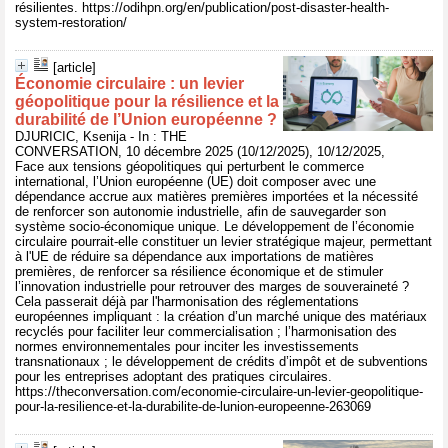
résilientes. https://odihpn.org/en/publication/post-disaster-health-
system-restoration/
[article]
Économie circulaire : un levier
géopolitique pour la résilience et la
durabilité de l’Union européenne ?
DJURICIC, Ksenija - In : THE
CONVERSATION, 10 décembre 2025 (10/12/2025), 10/12/2025,
Face aux tensions géopolitiques qui perturbent le commerce
international, l’Union européenne (UE) doit composer avec une
dépendance accrue aux matières premières importées et la nécessité
de renforcer son autonomie industrielle, afin de sauvegarder son
système socio-économique unique. Le développement de l’économie
circulaire pourrait-elle constituer un levier stratégique majeur, permettant
à l'UE de réduire sa dépendance aux importations de matières
premières, de renforcer sa résilience économique et de stimuler
l’innovation industrielle pour retrouver des marges de souveraineté ?
Cela passerait déjà par l'harmonisation des réglementations
européennes impliquant : la création d’un marché unique des matériaux
recyclés pour faciliter leur commercialisation ; l’harmonisation des
normes environnementales pour inciter les investissements
transnationaux ; le développement de crédits d’impôt et de subventions
pour les entreprises adoptant des pratiques circulaires.
https://theconversation.com/economie-circulaire-un-levier-geopolitique-
pour-la-resilience-et-la-durabilite-de-lunion-europeenne-263069