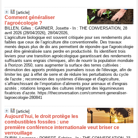
[article]
Comment généraliser
l’agroécologie ?
BILLEN, Gilles ; GARNIER, Josette - In : THE CONVERSATION, 28
avril 2026 (28/04/2026), 28/04/2026,
L’agriculture biologique est souvent critiquée pour ses rendements plus
faibles que ceux de l’agriculture dite conventionnelle. Des travaux
menés depuis plus de dix ans permettent de répondre que l'agroécologie
peut être généralisée sans perdre en productivité. Ils identifient trois
leviers pour une transition agroécologique garantissant des rendements
suffisants sans engrais chimiques, afin de nourrir la population mondiale
à l'horizon 2050, sans augmenter la surface des terres cultivées :
diminution des apports protéiques journaliers issus de l'élevage, afin de
limiter les gaz à effet de serre et de réduire les perturbations du cycle
de l'azote ; reconnexion des systèmes d’élevage et d'agriculture,
s’affranchissant de l’importation d’aliments pour animaux et d'engrais
azotés ; rotations longues des cultures intégrant des légumineuses
fixatrices d’azote. https://theconversation.com/comment-generaliser-
lagroecologie-280841
[article]
Aujourd’hui, le droit protège les
combustibles fossiles : une
première conférence internationale veut briser ce
verrouillage