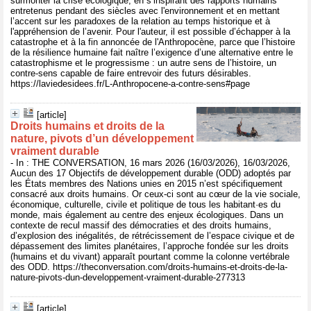
surmonter la crise écologique, en s’inspirant des rapports humains
entretenus pendant des siècles avec l'environnement et en mettant
l’accent sur les paradoxes de la relation au temps historique et à
l'appréhension de l’avenir. Pour l'auteur, il est possible d’échapper à la
catastrophe et à la fin annoncée de l'Anthropocène, parce que l’histoire
de la résilience humaine fait naître l’exigence d’une alternative entre le
catastrophisme et le progressisme : un autre sens de l’histoire, un
contre-sens capable de faire entrevoir des futurs désirables.
https://laviedesidees.fr/L-Anthropocene-a-contre-sens#page
[article]
Droits humains et droits de la
nature, pivots d’un développement
vraiment durable
- In : THE CONVERSATION, 16 mars 2026 (16/03/2026), 16/03/2026,
Aucun des 17 Objectifs de développement durable (ODD) adoptés par
les États membres des Nations unies en 2015 n’est spécifiquement
consacré aux droits humains. Or ceux-ci sont au cœur de la vie sociale,
économique, culturelle, civile et politique de tous les habitant·es du
monde, mais également au centre des enjeux écologiques. Dans un
contexte de recul massif des démocraties et des droits humains,
d’explosion des inégalités, de rétrécissement de l’espace civique et de
dépassement des limites planétaires, l’approche fondée sur les droits
(humains et du vivant) apparaît pourtant comme la colonne vertébrale
des ODD. https://theconversation.com/droits-humains-et-droits-de-la-
nature-pivots-dun-developpement-vraiment-durable-277313
[article]