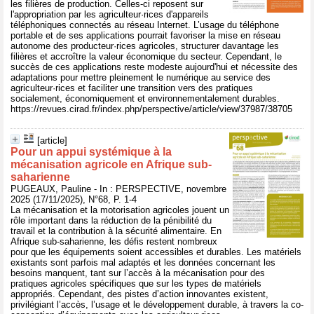
les filières de production. Celles-ci reposent sur
l'appropriation par les agriculteur·rices d'appareils
téléphoniques connectés au réseau Internet. L’usage du téléphone
portable et de ses applications pourrait favoriser la mise en réseau
autonome des producteur·rices agricoles, structurer davantage les
filières et accroître la valeur économique du secteur. Cependant, le
succès de ces applications reste modeste aujourd'hui et nécessite des
adaptations pour mettre pleinement le numérique au service des
agriculteur·rices et faciliter une transition vers des pratiques
socialement, économiquement et environnementalement durables.
https://revues.cirad.fr/index.php/perspective/article/view/37987/38705
[article]
Pour un appui systémique à la
mécanisation agricole en Afrique sub-
saharienne
PUGEAUX, Pauline - In : PERSPECTIVE, novembre
2025 (17/11/2025), N°68, P. 1-4
La mécanisation et la motorisation agricoles jouent un
rôle important dans la réduction de la pénibilité du
travail et la contribution à la sécurité alimentaire. En
Afrique sub-saharienne, les défis restent nombreux
pour que les équipements soient accessibles et durables. Les matériels
existants sont parfois mal adaptés et les données concernant les
besoins manquent, tant sur l’accès à la mécanisation pour des
pratiques agricoles spécifiques que sur les types de matériels
appropriés. Cependant, des pistes d’action innovantes existent,
privilégiant l’accès, l’usage et le développement durable, à travers la co-