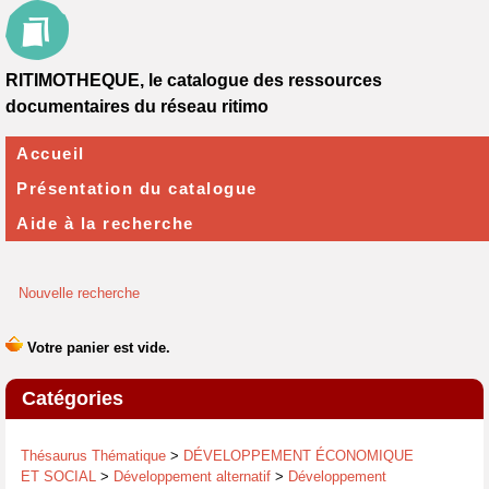
RITIMOTHEQUE, le catalogue des ressources
documentaires du réseau ritimo
Accueil
Présentation du catalogue
Aide à la recherche
Nouvelle recherche
Catégories
Thésaurus Thématique
>
DÉVELOPPEMENT ÉCONOMIQUE
ET SOCIAL
>
Développement alternatif
>
Développement