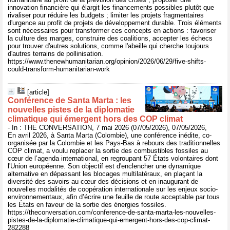
innovation financière qui élargit les financements possibles plutôt que
rivaliser pour réduire les budgets ; limiter les projets fragmentaires
d'urgence au profit de projets de développement durable. Trois éléments
sont nécessaires pour transformer ces concepts en actions : favoriser
la culture des marges, construire des coalitions, accepter les échecs
pour trouver d'autres solutions, comme l'abeille qui cherche toujours
d'autres terrains de pollinisation.
https://www.thenewhumanitarian.org/opinion/2026/06/29/five-shifts-
could-transform-humanitarian-work
[article]
Conférence de Santa Marta : les
nouvelles pistes de la diplomatie
climatique qui émergent hors des COP climat
- In : THE CONVERSATION, 7 mai 2026 (07/05/2026), 07/05/2026,
En avril 2026, à Santa Marta (Colombie), une conférence inédite, co-
organisée par la Colombie et les Pays-Bas à rebours des traditionnelles
COP climat, a voulu replacer la sortie des combustibles fossiles au
cœur de l’agenda international, en regroupant 57 États volontaires dont
l'Union européenne. Son objectif est d'enclencher une dynamique
alternative en dépassant les blocages multilatéraux, en plaçant la
diversité des savoirs au cœur des décisions et en inaugurant de
nouvelles modalités de coopération internationale sur les enjeux socio-
environnementaux, afin d’écrire une feuille de route acceptable par tous
les États en faveur de la sortie des énergies fossiles.
https://theconversation.com/conference-de-santa-marta-les-nouvelles-
pistes-de-la-diplomatie-climatique-qui-emergent-hors-des-cop-climat-
282288