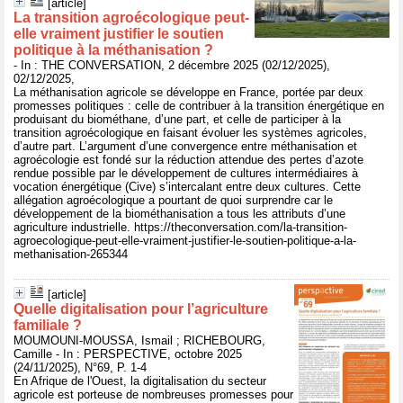
[article]
La transition agroécologique peut-
elle vraiment justifier le soutien
politique à la méthanisation ?
- In : THE CONVERSATION, 2 décembre 2025 (02/12/2025),
02/12/2025,
La méthanisation agricole se développe en France, portée par deux
promesses politiques : celle de contribuer à la transition énergétique en
produisant du biométhane, d’une part, et celle de participer à la
transition agroécologique en faisant évoluer les systèmes agricoles,
d’autre part. L’argument d’une convergence entre méthanisation et
agroécologie est fondé sur la réduction attendue des pertes d’azote
rendue possible par le développement de cultures intermédiaires à
vocation énergétique (Cive) s’intercalant entre deux cultures. Cette
allégation agroécologique a pourtant de quoi surprendre car le
développement de la biométhanisation a tous les attributs d’une
agriculture industrielle. https://theconversation.com/la-transition-
agroecologique-peut-elle-vraiment-justifier-le-soutien-politique-a-la-
methanisation-265344
[article]
Quelle digitalisation pour l’agriculture
familiale ?
MOUMOUNI-MOUSSA, Ismail ; RICHEBOURG,
Camille - In : PERSPECTIVE, octobre 2025
(24/11/2025), N°69, P. 1-4
En Afrique de l'Ouest, la digitalisation du secteur
agricole est porteuse de nombreuses promesses pour