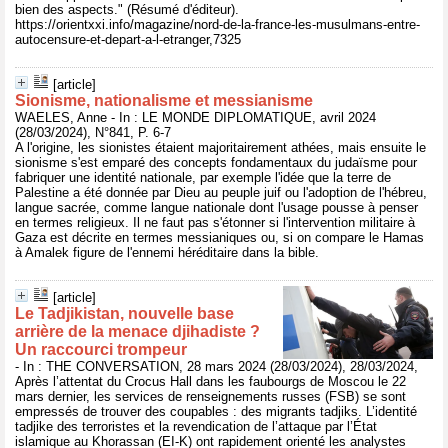
bien des aspects." (Résumé d'éditeur).
https://orientxxi.info/magazine/nord-de-la-france-les-musulmans-entre-
autocensure-et-depart-a-l-etranger,7325
[article]
Sionisme, nationalisme et messianisme
WAELES, Anne - In : LE MONDE DIPLOMATIQUE, avril 2024
(28/03/2024), N°841, P. 6-7
A l'origine, les sionistes étaient majoritairement athées, mais ensuite le
sionisme s'est emparé des concepts fondamentaux du judaïsme pour
fabriquer une identité nationale, par exemple l'idée que la terre de
Palestine a été donnée par Dieu au peuple juif ou l'adoption de l'hébreu,
langue sacrée, comme langue nationale dont l'usage pousse à penser
en termes religieux. Il ne faut pas s'étonner si l'intervention militaire à
Gaza est décrite en termes messianiques ou, si on compare le Hamas
à Amalek figure de l'ennemi héréditaire dans la bible.
[article]
Le Tadjikistan, nouvelle base
arrière de la menace djihadiste ?
Un raccourci trompeur
- In : THE CONVERSATION, 28 mars 2024 (28/03/2024), 28/03/2024,
Après l’attentat du Crocus Hall dans les faubourgs de Moscou le 22
mars dernier, les services de renseignements russes (FSB) se sont
empressés de trouver des coupables : des migrants tadjiks. L’identité
tadjike des terroristes et la revendication de l’attaque par l’État
islamique au Khorassan (EI-K) ont rapidement orienté les analystes