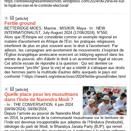
https://entreleslignesentrelesmots.wordpress.com/2024/06/29/la-loi-sur-
le-hijab-en-iran-et-le-controle-electoral/
[article]
Fertile ground
BETTERIDGE-MOES, Maxine ; MISIKIR, Maya - In : NEW
INTERNATIONALIST, July-August 2024 (17/06/2024), N°550,
Alors que l'Éthiopie est considérée comme un exemple régional en
matière d'avortement en Afrique de l'Est, les pratiques religieuses
interfèrent de plus en plus souvent avec le droit à l'avortement. Par
ailleurs, les campagnes anti-avortement de mouvements s'inspirant de
l'Église évangélique américaine exercent un lobbying agressif dans les
arènes du pouvoir, afin d'abolir le droit à un avortement légal et sécure.
Cet article essaie de répondre à la question : Qui est derrière ce
mouvement "pro-life" (pour la vie) et qui a intérêt à s'attaquer aux droits
des femmes parmi la multitude d'autres défis auxquels le pays est
confronté ? https://newint.org/interactives/2024/fertile-ground/index.html
[article]
Quelle place pour les musulmans
dans l’Inde de Narendra Modi ?
- In : THE CONVERSATION, 4 juin 2024
(04/06/2024), 04/06/2024,
Depuis l’arrivée au pouvoir de Narendra Modi
en 2014, la présence de la communauté musulmane sur le territoire de
l’Inde est devenue insupportable aux adeptes de l’Hindutva (hindouité),
idéologie du parti de Modi, le Bharatiya Janata Party (BJP), qui remet
en cause la légitimité des musulman·es à participer à la nation indienne,