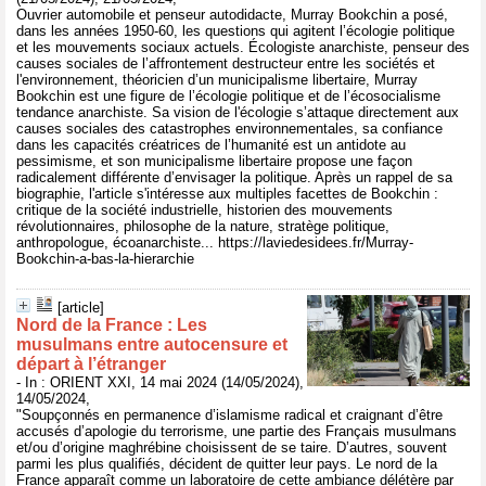
Ouvrier automobile et penseur autodidacte, Murray Bookchin a posé,
dans les années 1950-60, les questions qui agitent l’écologie politique
et les mouvements sociaux actuels. Écologiste anarchiste, penseur des
causes sociales de l’affrontement destructeur entre les sociétés et
l'environnement, théoricien d’un municipalisme libertaire, Murray
Bookchin est une figure de l’écologie politique et de l’écosocialisme
tendance anarchiste. Sa vision de l'écologie s’attaque directement aux
causes sociales des catastrophes environnementales, sa confiance
dans les capacités créatrices de l’humanité est un antidote au
pessimisme, et son municipalisme libertaire propose une façon
radicalement différente d’envisager la politique. Après un rappel de sa
biographie, l'article s'intéresse aux multiples facettes de Bookchin :
critique de la société industrielle, historien des mouvements
révolutionnaires, philosophe de la nature, stratège politique,
anthropologue, écoanarchiste... https://laviedesidees.fr/Murray-
Bookchin-a-bas-la-hierarchie
[article]
Nord de la France : Les
musulmans entre autocensure et
départ à l’étranger
- In : ORIENT XXI, 14 mai 2024 (14/05/2024),
14/05/2024,
"Soupçonnés en permanence d’islamisme radical et craignant d’être
accusés d’apologie du terrorisme, une partie des Français musulmans
et/ou d’origine maghrébine choisissent de se taire. D’autres, souvent
parmi les plus qualifiés, décident de quitter leur pays. Le nord de la
France apparaît comme un laboratoire de cette ambiance délétère par