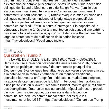
discriminations contre les minorités se multiplient et la liberté
d’expression ne semble plus garantie. Après un retour sur l'ascension
politique de Narendra Modi et le rôle du Sangh Parivar (famille des
associations), un réseau tentaculaire d’organisations comprenant
notamment le parti politique BJP, l'article évoque la mise en place des
politiques nationalistes hindoues et le grignotage progressif des
institutions par les adhérent·es à l’idéologie nationaliste hindoue,
nommé·es par Modi. Enfin l'auteure s'interroge sur la capacité de la
démocratie indienne à résister à la montée en puissance d’une extrême
droite autoritaire et xénophobe, qui s’inscrit dans une thématique plus
large de protection et de purification de la nation indienne.
https://laviedesidees.fr/Populismes-indiens
[article]
Qui croit en Trump ?
- In : LA VIE DES IDÉES, 5 juillet 2024 (05/07/2024), 05/07/2024,
Dans la course à l’élection présidentielle américaine de 2016, nombre
d’expert·es politiques ont essayé de comprendre pourquoi des
électeur·rices évangéliques très attaché·es aux valeurs conservatrices,
à la défense de la morale chrétienne et du mariage traditionnel,
donnaient leur vote à un "propriétaire de casino, marié à trois reprises,
incapable de citer un verset de la Bible". Interrogeant les habitant·es
d’une petite ville du Midwest, Jessamin Birdsall montre que le ralliement
des évangélistes états-unien·nes au candidat républicain est le produit
d’un compromis idéologique, qui s’enracine dans la peur de
communautés perçues comme menaçantes, telles que les
musulman·es et les LGBTI. https://laviedesidees.fr/Qui-croit-en-Trump