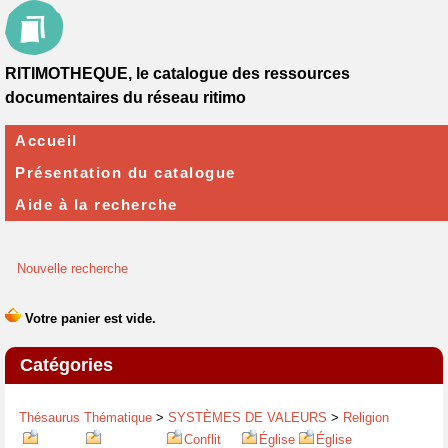
RITIMOTHEQUE, le catalogue des ressources
documentaires du réseau ritimo
Accueil
Présentation du catalogue
Aide à la recherche
Nouvelle recherche
Catégories
Thésaurus Thématique
>
SYSTÈMES DE VALEURS
>
Religion
Conflit
Église
Église