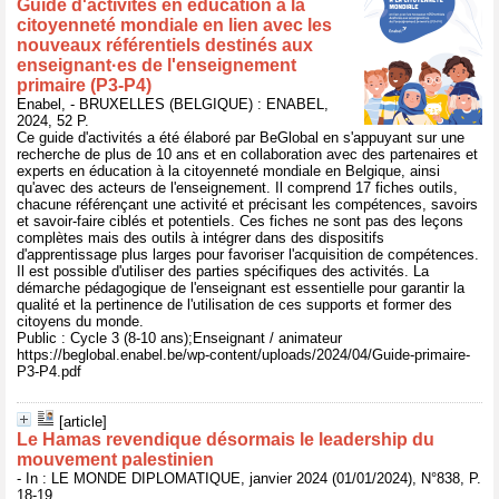
Guide d'activités en éducation à la
citoyenneté mondiale en lien avec les
nouveaux référentiels destinés aux
enseignant·es de l'enseignement
primaire (P3-P4)
Enabel, - BRUXELLES (BELGIQUE) : ENABEL,
2024, 52 P.
Ce guide d'activités a été élaboré par BeGlobal en s'appuyant sur une
recherche de plus de 10 ans et en collaboration avec des partenaires et
experts en éducation à la citoyenneté mondiale en Belgique, ainsi
qu'avec des acteurs de l'enseignement. Il comprend 17 fiches outils,
chacune référençant une activité et précisant les compétences, savoirs
et savoir-faire ciblés et potentiels. Ces fiches ne sont pas des leçons
complètes mais des outils à intégrer dans des dispositifs
d'apprentissage plus larges pour favoriser l'acquisition de compétences.
Il est possible d'utiliser des parties spécifiques des activités. La
démarche pédagogique de l'enseignant est essentielle pour garantir la
qualité et la pertinence de l'utilisation de ces supports et former des
citoyens du monde.
Public : Cycle 3 (8-10 ans);Enseignant / animateur
https://beglobal.enabel.be/wp-content/uploads/2024/04/Guide-primaire-
P3-P4.pdf
[article]
Le Hamas revendique désormais le leadership du
mouvement palestinien
- In : LE MONDE DIPLOMATIQUE, janvier 2024 (01/01/2024), N°838, P.
18-19