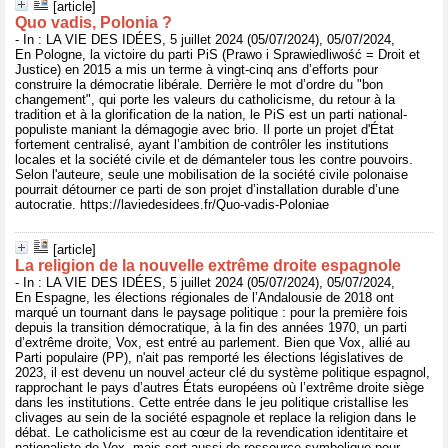
[article]
Quo vadis, Polonia ?
- In : LA VIE DES IDÉES, 5 juillet 2024 (05/07/2024), 05/07/2024,
En Pologne, la victoire du parti PiS (Prawo i Sprawiedliwość = Droit et
Justice) en 2015 a mis un terme à vingt-cinq ans d’efforts pour
construire la démocratie libérale. Derrière le mot d’ordre du "bon
changement", qui porte les valeurs du catholicisme, du retour à la
tradition et à la glorification de la nation, le PiS est un parti national-
populiste maniant la démagogie avec brio. Il porte un projet d'État
fortement centralisé, ayant l’ambition de contrôler les institutions
locales et la société civile et de démanteler tous les contre pouvoirs.
Selon l'auteure, seule une mobilisation de la société civile polonaise
pourrait détourner ce parti de son projet d’installation durable d’une
autocratie. https://laviedesidees.fr/Quo-vadis-Poloniae
[article]
La religion de la nouvelle extrême droite espagnole
- In : LA VIE DES IDÉES, 5 juillet 2024 (05/07/2024), 05/07/2024,
En Espagne, les élections régionales de l’Andalousie de 2018 ont
marqué un tournant dans le paysage politique : pour la première fois
depuis la transition démocratique, à la fin des années 1970, un parti
d’extrême droite, Vox, est entré au parlement. Bien que Vox, allié au
Parti populaire (PP), n'ait pas remporté les élections législatives de
2023, il est devenu un nouvel acteur clé du système politique espagnol,
rapprochant le pays d’autres États européens où l’extrême droite siège
dans les institutions. Cette entrée dans le jeu politique cristallise les
clivages au sein de la société espagnole et replace la religion dans le
débat. Le catholicisme est au cœur de la revendication identitaire et
nationaliste de Vox, mais sert aussi de ressource symbolique pour