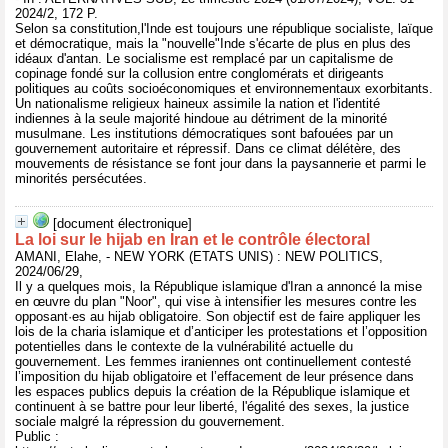
2024/2, 172 P.
Selon sa constitution,l'Inde est toujours une république socialiste, laïque
et démocratique, mais la "nouvelle"Inde s'écarte de plus en plus des
idéaux d'antan. Le socialisme est remplacé par un capitalisme de
copinage fondé sur la collusion entre conglomérats et dirigeants
politiques au coûts socioéconomiques et environnementaux exorbitants.
Un nationalisme religieux haineux assimile la nation et l'identité
indiennes à la seule majorité hindoue au détriment de la minorité
musulmane. Les institutions démocratiques sont bafouées par un
gouvernement autoritaire et répressif. Dans ce climat délétère, des
mouvements de résistance se font jour dans la paysannerie et parmi le
minorités persécutées.
[document électronique]
La loi sur le hijab en Iran et le contrôle électoral
AMANI, Elahe, - NEW YORK (ETATS UNIS) : NEW POLITICS,
2024/06/29,
Il y a quelques mois, la République islamique d'Iran a annoncé la mise
en œuvre du plan "Noor", qui vise à intensifier les mesures contre les
opposant·es au hijab obligatoire. Son objectif est de faire appliquer les
lois de la charia islamique et d’anticiper les protestations et l’opposition
potentielles dans le contexte de la vulnérabilité actuelle du
gouvernement. Les femmes iraniennes ont continuellement contesté
l’imposition du hijab obligatoire et l’effacement de leur présence dans
les espaces publics depuis la création de la République islamique et
continuent à se battre pour leur liberté, l'égalité des sexes, la justice
sociale malgré la répression du gouvernement.
Public :