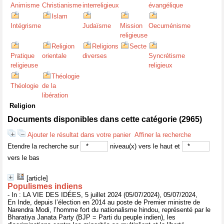
Animisme
Christianisme
interreligieux
évangélique
Islam
Intégrisme
Judaïsme
Mission
Oecuménisme
religieuse
Religion
Religions
Secte
Pratique
orientale
diverses
Syncrétisme
religieuse
religieux
Théologie
Théologie
de la
libération
Religion
Documents disponibles dans cette catégorie (
2965
)
Ajouter le résultat dans votre panier
Affiner la recherche
Etendre la recherche sur
niveau(x) vers le haut et
vers le bas
[article]
Populismes indiens
- In : LA VIE DES IDÉES, 5 juillet 2024 (05/07/2024), 05/07/2024,
En Inde, depuis l’élection en 2014 au poste de Premier ministre de
Narendra Modi, l’homme fort du nationalisme hindou, représenté par le
Bharatiya Janata Party (BJP = Parti du peuple indien), les