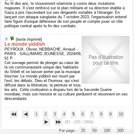
Au fil des ans, le mouvement islamiste a connu deux mutations
majeures. Il s'est renforcé sur le plan militaire et sa direction établie à
Gaza a pris l'ascendant sur ses dirigeants installés à l'étranger. En
lançant son attaque sanglante du 7 octobre 2023, l'organisation entend
faire figure d'unique défenseur de son peuple et compte jouer un rôle
politique central après la fin des combats.
[texte imprimé]
Le monde yiddish
PEYROUX, Olivier, NEBBACHE, Arnaud -
PARIS : GALLIMARD JEUNESSE, 2024/09,
61 P.
Cet ouvrage permet de plonger au cœur de
la vie communautaire unique des habitants
du Shtetl et se laisser porter par la musique
klezmer. Le monde yiddish est nourri par
l'exil, les débats, Dieu et l'humour, qui s'est
diffusé dans la littérature, la peinture et tous
les arts. Cette civilisation a disparu lors de la Seconde Guerre
mondiale, mais son histoire et sa culture perdurent et résonnent en ses
descendants.
1
2
3
4
5
6
7
8
9
10
(81 - 100 / 2965)
Par page :
25
50
100
200