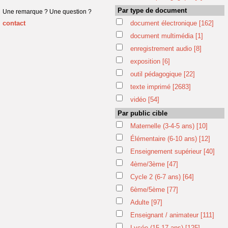
Par type de document
Une remarque ? Une question ?
contact
document électronique
[162]
document multimédia
[1]
enregistrement audio
[8]
exposition
[6]
outil pédagogique
[22]
texte imprimé
[2683]
vidéo
[54]
Par public cible
Maternelle (3-4-5 ans)
[10]
Élémentaire (6-10 ans)
[12]
Enseignement supérieur
[40]
4ème/3ème
[47]
Cycle 2 (6-7 ans)
[64]
6ème/5ème
[77]
Adulte
[97]
Enseignant / animateur
[111]
Lycée (15-17 ans)
[125]