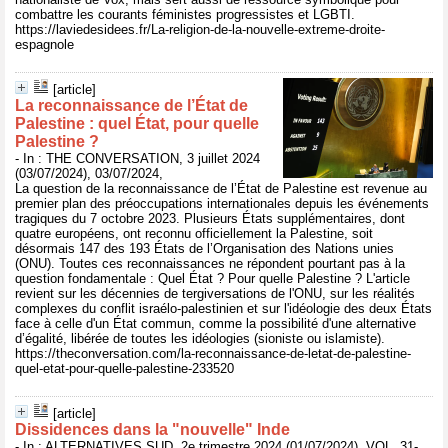
combattre les courants féministes progressistes et LGBTI.
https://laviedesidees.fr/La-religion-de-la-nouvelle-extreme-droite-
espagnole
[article]
La reconnaissance de l’État de
Palestine : quel État, pour quelle
Palestine ?
- In : THE CONVERSATION, 3 juillet 2024
(03/07/2024), 03/07/2024,
La question de la reconnaissance de l’État de Palestine est revenue au
premier plan des préoccupations internationales depuis les événements
tragiques du 7 octobre 2023. Plusieurs États supplémentaires, dont
quatre européens, ont reconnu officiellement la Palestine, soit
désormais 147 des 193 États de l’Organisation des Nations unies
(ONU). Toutes ces reconnaissances ne répondent pourtant pas à la
question fondamentale : Quel État ? Pour quelle Palestine ? L'article
revient sur les décennies de tergiversations de l'ONU, sur les réalités
complexes du conflit israélo-palestinien et sur l'idéologie des deux États
face à celle d'un État commun, comme la possibilité d'une alternative
d’égalité, libérée de toutes les idéologies (sioniste ou islamiste).
https://theconversation.com/la-reconnaissance-de-letat-de-palestine-
quel-etat-pour-quelle-palestine-233520
[article]
Dissidences dans la "nouvelle" Inde
- In : ALTERNATIVES SUD, 2e trimestre 2024 (01/07/2024), VOL. 31-