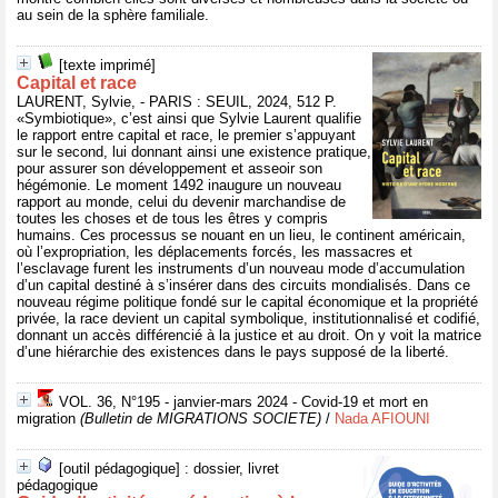
au sein de la sphère familiale.
[texte imprimé]
Capital et race
LAURENT, Sylvie, - PARIS : SEUIL, 2024, 512 P.
«Symbiotique», c’est ainsi que Sylvie Laurent qualifie
le rapport entre capital et race, le premier s’appuyant
sur le second, lui donnant ainsi une existence pratique,
pour assurer son développement et asseoir son
hégémonie. Le moment 1492 inaugure un nouveau
rapport au monde, celui du devenir marchandise de
toutes les choses et de tous les êtres y compris
humains. Ces processus se nouant en un lieu, le continent américain,
où l’expropriation, les déplacements forcés, les massacres et
l’esclavage furent les instruments d’un nouveau mode d’accumulation
d’un capital destiné à s’insérer dans des circuits mondialisés. Dans ce
nouveau régime politique fondé sur le capital économique et la propriété
privée, la race devient un capital symbolique, institutionnalisé et codifié,
donnant un accès différencié à la justice et au droit. On y voit la matrice
d’une hiérarchie des existences dans le pays supposé de la liberté.
VOL. 36, N°195 - janvier-mars 2024 - Covid-19 et mort en
migration
(Bulletin de MIGRATIONS SOCIETE)
/
Nada AFIOUNI
[outil pédagogique] : dossier, livret
pédagogique