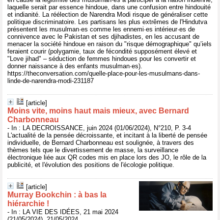
laquelle serait par essence hindoue, dans une confusion entre hindouité
et indianité. La réélection de Narendra Modi risque de généraliser cette
politique discriminatoire. Les partisans les plus extrêmes de l'Hindutva
présentent les musulman·es comme les ennemi·es intérieur·es de
connivence avec le Pakistan et ses djihadistes, en les accusant de
menacer la société hindoue en raison du "risque démographique" qu’iels
feraient courir (polygamie, taux de fécondité supposément élevé et
"Love jihad" – séduction de femmes hindoues pour les convertir et
donner naissance à des enfants musulman·es).
https://theconversation.com/quelle-place-pour-les-musulmans-dans-
linde-de-narendra-modi-231187
[article]
Moins vite, moins haut mais mieux, avec Bernard
Charbonneau
- In : LA DECROISSANCE, juin 2024 (01/06/2024), N°210, P. 3-4
L'actualité de la pensée décroissante, et incitant à la liberté de pensée
individuelle, de Bernard Charbonneau est soulignée, à travers des
thèmes tels que le divertissement de masse, la surveillance
électronique liée aux QR codes mis en place lors des JO, le rôle de la
publicité, et l'évolution des positions de l'écologie politique.
[article]
Murray Bookchin : à bas la
hiérarchie !
- In : LA VIE DES IDÉES, 21 mai 2024
(21/05/2024), 21/05/2024,