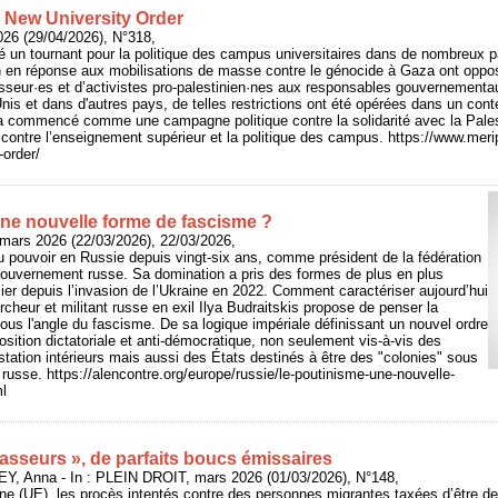
e New University Order
026 (29/04/2026), N°318,
un tournant pour la politique des campus universitaires dans de nombreux pa
 en réponse aux mobilisations de masse contre le génocide à Gaza ont oppos
esseur·es et d’activistes pro-palestinien·nes aux responsables gouvernementa
Unis et dans d'autres pays, de telles restrictions ont été opérées dans un cont
a commencé comme une campagne politique contre la solidarité avec la Pales
 contre l’enseignement supérieur et la politique des campus. https://www.meri
-order/
une nouvelle forme de fascisme ?
mars 2026 (22/03/2026), 22/03/2026,
u pouvoir en Russie depuis vingt-six ans, comme président de la fédération
gouvernement russe. Sa domination a pris des formes de plus en plus
ulier depuis l’invasion de l’Ukraine en 2022. Comment caractériser aujourd’hui
rcheur et militant russe en exil Ilya Budraitskis propose de penser la
sous l'angle du fascisme. De sa logique impériale définissant un nouvel ordre
sition dictatoriale et anti-démocratique, non seulement vis-à-vis des
ation intérieurs mais aussi des États destinés à être des "colonies" sous
 russe. https://alencontre.org/europe/russie/le-poutinisme-une-nouvelle-
l
asseurs », de parfaits boucs émissaires
Y, Anna - In : PLEIN DROIT, mars 2026 (01/03/2026), N°148,
ne (UE), les procès intentés contre des personnes migrantes taxées d’être d