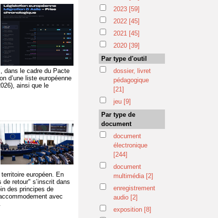
2023
[59]
2022
[45]
2021
[45]
i
2020
[39]
Par type d'outil
s, dans le cadre du Pacte
dossier, livret
ion d’une liste européenne
pédagogique
026), ainsi que le
[21]
jeu
[9]
Par type de
document
document
électronique
[244]
document
 territoire européen. En
multimédia
[2]
 de retour" s’inscrit dans
enregistrement
in des principes de
on accommodement avec
audio
[2]
.
exposition
[8]