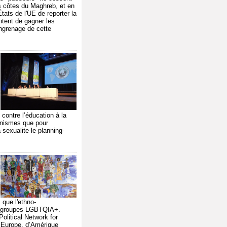
les côtes du Maghreb, et en
tats de l'UE de reporter la
ntent de gagner les
engrenage de cette
 contre l’éducation à la
canismes que pour
-sexualite-le-planning-
 que l'ethno-
des groupes LGBTQIA+.
olitical Network for
 d’Europe, d’Amérique