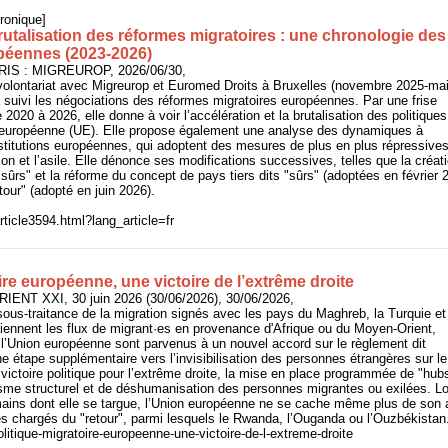
ronique]
rutalisation des réformes migratoires : une chronologie des
opéennes (2023-2026)
ARIS : MIGREUROP, 2026/06/30,
volontariat avec Migreurop et Euromed Droits à Bruxelles (novembre 2025-ma
 suivi les négociations des réformes migratoires européennes. Par une frise
 2020 à 2026, elle donne à voir l’accélération et la brutalisation des politiques
n européenne (UE). Elle propose également une analyse des dynamiques à
stitutions européennes, qui adoptent des mesures de plus en plus répressive
ion et l’asile. Elle dénonce ses modifications successives, telles que la créat
"sûrs" et la réforme du concept de pays tiers dits "sûrs" (adoptées en février 2
our" (adopté en juin 2026).
rticle3594.html?lang_article=fr
ire européenne, une victoire de l’extrême droite
RIENT XXI, 30 juin 2026 (30/06/2026), 30/06/2026,
ous-traitance de la migration signés avec les pays du Maghreb, la Turquie et
retiennent les flux de migrant·es en provenance d'Afrique ou du Moyen-Orient,
l’Union européenne sont parvenus à un nouvel accord sur le règlement dit
e étape supplémentaire vers l’invisibilisation des personnes étrangères sur le
victoire politique pour l’extrême droite, la mise en place programmée de "hubs
sme structurel et de déshumanisation des personnes migrantes ou exilées. Lo
mains dont elle se targue, l’Union européenne ne se cache même plus de s
es chargés du "retour", parmi lesquels le Rwanda, l’Ouganda ou l’Ouzbékistan
Politique-migratoire-europeenne-une-victoire-de-l-extreme-droite