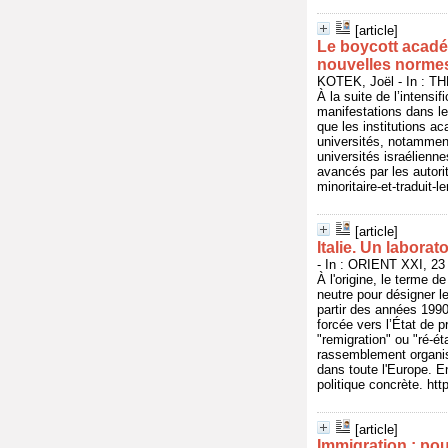
[article]
Le boycott académ
nouvelles norme
KOTEK, Joël - In : T
À la suite de l’intensi
manifestations dans l
que les institutions a
universités, notammen
universités israélienn
avancés par les autori
minoritaire-et-tradui
[article]
Italie. Un labora
- In : ORIENT XXI, 23 
À l'origine, le terme d
neutre pour désigner l
partir des années 1990,
forcée vers l’État de 
"remigration" ou "ré-é
rassemblement organisé
dans toute l'Europe. E
politique concrète. htt
[article]
Immigration : pour