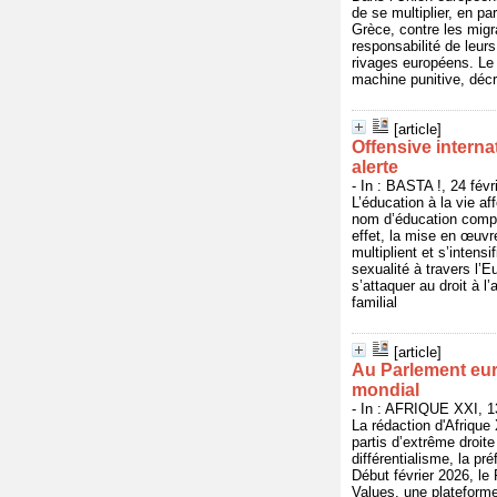
de se multiplier, en pa
Grèce, contre les migr
responsabilité de leur
rivages européens. Le 
machine punitive, décr
[article]
Offensive internat
alerte
- In : BASTA !, 24 fév
L’éducation à la vie af
nom d’éducation complè
effet, la mise en œuvr
multiplient et s’intens
sexualité à travers l’
s’attaquer au droit à l
familial
[article]
Au Parlement eur
mondial
- In : AFRIQUE XXI, 13
La rédaction d'Afrique
partis d’extrême droite
différentialisme, la p
Début février 2026, le
Values, une plateforme 