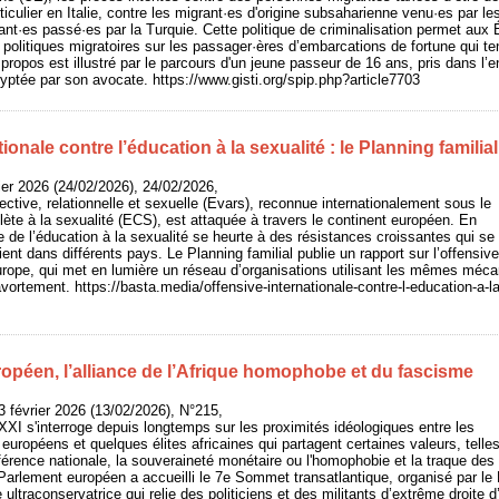
rticulier en Italie, contre les migrant·es d'origine subsaharienne venu·es par 
ant·es passé·es par la Turquie. Cette politique de criminalisation permet aux É
s politiques migratoires sur les passager·ères d’embarcations de fortune qui te
propos est illustré par le parcours d'un jeune passeur de 16 ans, pris dans l’
yptée par son avocate. https://www.gisti.org/spip.php?article7703
ionale contre l’éducation à la sexualité : le Planning familial
rier 2026 (24/02/2026), 24/02/2026,
fective, relationnelle et sexuelle (Evars), reconnue internationalement sous le
te à la sexualité (ECS), est attaquée à travers le continent européen. En
e de l’éducation à la sexualité se heurte à des résistances croissantes qui se
ifient dans différents pays. Le Planning familial publie un rapport sur l’offensive
Europe, qui met en lumière un réseau d’organisations utilisant les mêmes mé
’avortement. https://basta.media/offensive-internationale-contre-l-education-a-la
opéen, l’alliance de l’Afrique homophobe et du fascisme
 février 2026 (13/02/2026), N°215,
 XXI s'interroge depuis longtemps sur les proximités idéologiques entre les
 européens et quelques élites africaines qui partagent certaines valeurs, telles
référence nationale, la souveraineté monétaire ou l'homophobie et la traque 
 Parlement européen a accueilli le 7e Sommet transatlantique, organisé par le P
ultraconservatrice qui relie des politiciens et des militants d’extrême droite