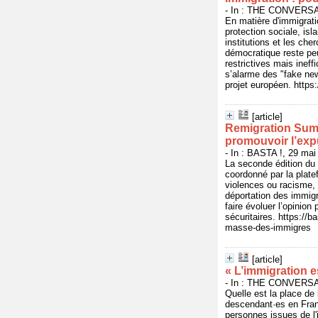
- In : THE CONVERSAT
En matière d'immigrati
protection sociale, is
institutions et les cher
démocratique reste peu
restrictives mais ineff
s’alarme des "fake new
projet européen. https
[article]
Remigration Summ
promouvoir l’exp
- In : BASTA !, 29 mai
La seconde édition du
coordonné par la plat
violences ou racisme, 
déportation des immigré
faire évoluer l’opinion
sécuritaires. https:/
masse-des-immigres
[article]
« L’immigration e
- In : THE CONVERSAT
Quelle est la place de
descendant·es en Fran
personnes issues de l'i