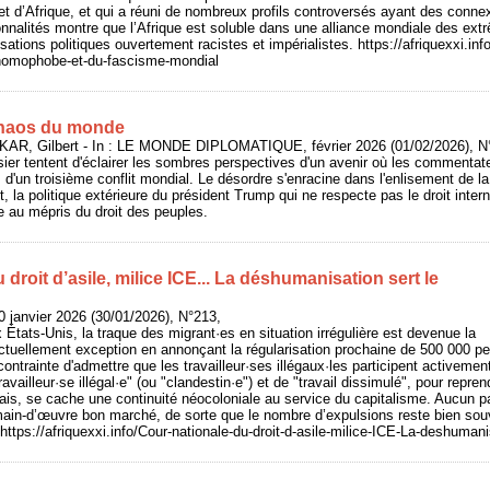
 et d’Afrique, et qui a réuni de nombreux profils controversés ayant des conne
nalités montre que l’Afrique est soluble dans une alliance mondiale des extr
sations politiques ouvertement racistes et impérialistes. https://afriquexxi.i
e-homophobe-et-du-fascisme-mondial
chaos du monde
AR, Gilbert - In : LE MONDE DIPLOMATIQUE, février 2026 (01/02/2026), N°
sier tentent d'éclairer les sombres perspectives d'un avenir où les commenta
 d'un troisième conflit mondial. Le désordre s'enracine dans l'enlisement de la
, la politique extérieure du président Trump qui ne respecte pas le droit inter
 au mépris du droit des peuples.
 droit d’asile, milice ICE... La déshumanisation sert le
 janvier 2026 (30/01/2026), N°213,
ats-Unis, la traque des migrant·es en situation irrégulière est devenue la
actuellement exception en annonçant la régularisation prochaine de 500 000 p
t contrainte d'admettre que les travailleur·ses illégaux·les participent activeme
travailleur·se illégal·e" (ou "clandestin·e") et de "travail dissimulé", pour repr
çais, se cache une continuité néocoloniale au service du capitalisme. Aucun p
e main-d’œuvre bon marché, de sorte que le nombre d’expulsions reste bien so
ttps://afriquexxi.info/Cour-nationale-du-droit-d-asile-milice-ICE-La-deshumani