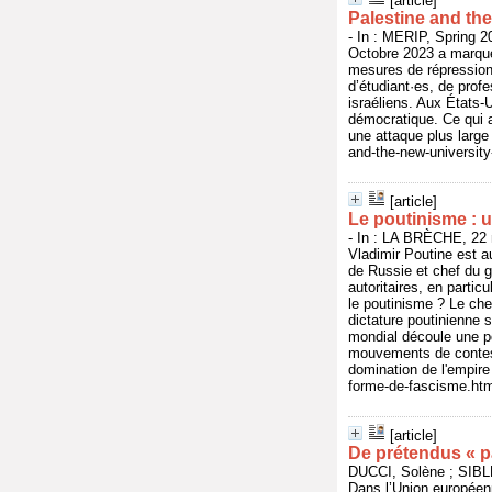
[article]
Palestine and th
- In : MERIP, Spring 2
Octobre 2023 a marqué 
mesures de répression
d’étudiant·es, de prof
israéliens. Aux États-
démocratique. Ce qui 
une attaque plus large
and-the-new-university
[article]
Le poutinisme : 
- In : LA BRÈCHE, 22 
Vladimir Poutine est a
de Russie et chef du 
autoritaires, en partic
le poutinisme ? Le che
dictature poutinienne 
mondial découle une po
mouvements de contest
domination de l'empire
forme-de-fascisme.htm
[article]
De prétendus « p
DUCCI, Solène ; SIBLE
Dans l’Union européen