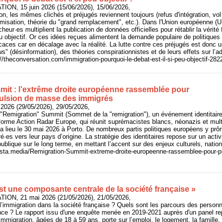
ION, 15 juin 2026 (15/06/2026), 15/06/2026,
on, les mêmes clichés et préjugés reviennent toujours (refus d'intégration, vo
lamisation, théorie du "grand remplacement", etc.). Dans l'Union européenne (U
cheur·es multiplient la publication de données officielles pour rétablir la vérité 
 objectif. Or ces idées reçues alimentent la demande populaire de politiques 
icaces car en décalage avec la réalité. La lutte contre ces préjugés est donc un
s" (désinformation), des théories conspirationnistes et de leurs effets sur l’a
://theconversation.com/immigration-pourquoi-le-debat-est-il-si-peu-objectif-282
it : l’extrême droite européenne rassemblée pour
ulsion de masse des immigrés
 2026 (29/05/2026), 29/05/2026,
 "Remigration" Summit (Sommet de la "remigration"), un événement identitair
eforme Action Radar Europe, qui réunit suprémacistes blancs, néonazis et mu
a lieu le 30 mai 2026 à Porto. De nombreux partis politiques européens y prôn
·es vers leur pays d’origine. La stratégie des identitaires repose sur un acti
 publique sur le long terme, en mettant l’accent sur des enjeux culturels, natio
/basta.media/Remigration-Summit-extreme-droite-europeenne-rassemblee-pour-p
st une composante centrale de la société française »
ION, 21 mai 2026 (21/05/2026), 21/05/2026,
 l’immigration dans la société française ? Quels sont les parcours des person
ce ? Le rapport issu d'une enquête menée en 2019-2021 auprès d'un panel rep
mmigration, âgées de 18 à 59 ans, porte sur l’emploi, le logement, la famille, 