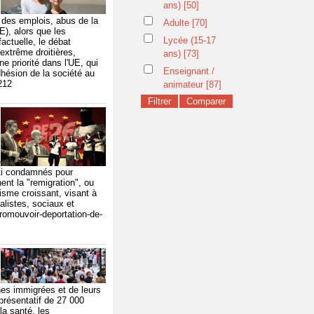
ans)
[50]
l des emplois, abus de la
Adulte
[70]
E), alors que les
Lycée (15-17
factuelle, le débat
extrême droitières,
ans)
[73]
e priorité dans l'UE, qui
Enseignant /
dhésion de la société au
212
animateur
[87]
e
lti condamnés pour
ent la "remigration", ou
visme croissant, visant à
nalistes, sociaux et
romouvoir-deportation-de-
nes immigrées et de leurs
résentatif de 27 000
la santé, les