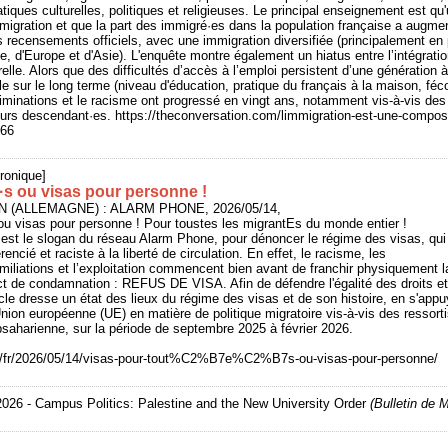
atiques culturelles, politiques et religieuses. Le principal enseignement est qu
immigration et que la part des immigré·es dans la population française a augme
s recensements officiels, avec une immigration diversifiée (principalement e
e, d'Europe et d'Asie). L'enquête montre également un hiatus entre l’intégrat
urelle. Alors que des difficultés d’accès à l’emploi persistent d’une génération 
ale sur le long terme (niveau d'éducation, pratique du français à la maison, fé
iminations et le racisme ont progressé en vingt ans, notamment vis-à-vis des
urs descendant·es. https://theconversation.com/limmigration-est-une-composa
466
ronique]
·s ou visas pour personne !
IN (ALLEMAGNE) : ALARM PHONE, 2026/05/14,
ou visas pour personne ! Pour toustes les migrantEs du monde entier !
est le slogan du réseau Alarm Phone, pour dénoncer le régime des visas, qui
encié et raciste à la liberté de circulation. En effet, le racisme, les
miliations et l’exploitation commencent bien avant de franchir physiquement la f
ct de condamnation : REFUS DE VISA. Afin de défendre l'égalité des droits et
ticle dresse un état des lieux du régime des visas et de son histoire, en s'ap
'Union européenne (UE) en matière de politique migratoire vis-à-vis des ressort
bsaharienne, sur la période de septembre 2025 à février 2026.
rg/fr/2026/05/14/visas-pour-tout%C2%B7e%C2%B7s-ou-visas-pour-personne/
2026 - Campus Politics: Palestine and the New University Order
(Bulletin de 