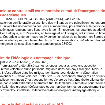
ique contre Israël est minoritaire et traduit l’émergence de
s académiques
HE CONVERSATION, 24 juin 2026 (24/06/2026), 24/06/2026,
fication du conflit israélo-palestinien, des militant·es pro-palestinien·nes ont 
es universités nord-américaines, puis européennes, pour dénoncer le génocid
cadémiques rompent leurs liens avec Israël. En réponse, les autorités académ
t en Belgique, aux Pays-Bas, en Norvège et en Espagne, ont imposé un boycot
es. Cet article tente de mettre en évidence l’ampleur de ce boycott en Europe
tés académiques pour le justifier. https://theconversation.com/le-boycott-acad
t-lemergence-de-nouvelles-normes-academiques-284203
toire de l’idéologie du nettoyage ethnique
juin 2026 (23/06/2026), 23/06/2026,
e "remigration" a été utilisé par les sciences sociales avec une acception
e retour volontaire d’une personne migrante dans son pays d’origine. Mais, à
 il s'est diffusé dans les milieux identitaires pour désigner la déportation
provenance — voire vers des États tiers — de personnes étrangères en situatio
tablissement inversé" est devenu le mot d’ordre de l’extrême droite allemande 
 par le parti extrémiste Alternative für Deutschland (Alternative pour l'Allem
n Italie, des groupes néofascistes et des représentant·es du gouvernement ten
ps://orientxxi.info/Italie-Un-laboratoire-de-l-ideologie-du-nettoyage-ethnique
quoi le débat est‑il si peu objectif ?