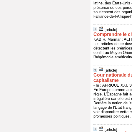
latine, des États-Unis
présence de ces person
soutiennent des organi
l-alliance-de-l-Afriqu
[article]
Comprendre le 
KABIR, Marmar ; ACHK
Les articles de ce dos
détectent les prémices
conflit au Moyen-Orient
l'hégémonie américaine
[article]
Cour nationale du
capitalisme
- In : AFRIQUE XXI, 30
En Europe comme aux Ét
règle. L'Espagne fait 
irrégulière car elle es
Derrière la notion de "
langage de l’État fran
voir disparaître cett
promesses politiques. h
[article]