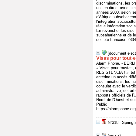
discriminations, les pr
un lien direct avec l’
années 2000, selon le
d'Afrique subsaharienn
l’intégration sociocult
réelle intégration soci
En revanche, les discr
subsaharienne et de le
societe-francaise-283
[document élect
Visas pour tout·e
Alarm Phone, - BERL
« Visas pour toustes, 
RESISTENCIA ! », tel 
entérine un accès différ
discriminations, les hu
consulat avec le verdi
administrative, cet ar
rapports officiels de l
Nord, de l'Ouest et su
Public :
https://alarmphone.o
N°318 - Spring 