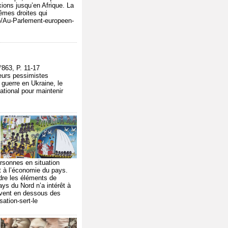
xions jusqu’en Afrique. La
êmes droites qui
nfo/Au-Parlement-europeen-
863, P. 11-17
teurs pessimistes
 guerre en Ukraine, le
national pour maintenir
ersonnes en situation
nt à l’économie du pays.
endre les éléments de
ays du Nord n’a intérêt à
uvent en dessous des
sation-sert-le