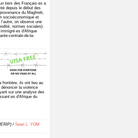
'un tiers des Français·es a
nté depuis le début des
n provenance du Maghreb,
ion socioéconomique et
à l’autre, on observe une
condité, normes sociales).
 immigré·es d'Afrique
nte-centrale-de-la-
rontière, ils ont lieu au
 dénoncer la violence
puyant sur une analyse des
issant·es d'Afrique du
MERIP)
/
Sean L. YOM