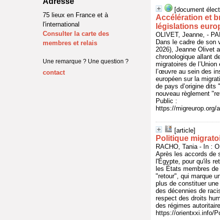
Adresse
[document élect
75 lieux en France et à
Accélération et b
l'international
législations eur
Consulter la carte des
OLIVET, Jeanne, - P
Dans le cadre de son 
membres et relais
2026), Jeanne Olivet a
chronologique allant de
Une remarque ? Une question ?
migratoires de l’Unio
l’œuvre au sein des in
contact
européen sur la migrat
de pays d’origine dits 
nouveau règlement "ret
Public :
https://migreurop.org/a
[article]
Politique migrato
RACHO, Tania - In : O
Après les accords de s
l'Égypte, pour qu'ils 
les États membres de 
"retour", qui marque un
plus de constituer une 
des décennies de raci
respect des droits hu
des régimes autoritair
https://orientxxi.info/