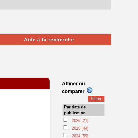
Aide à la recherche
Affiner ou
comparer
Par date de
publication
2026
[21]
2025
[44]
2024
[59]