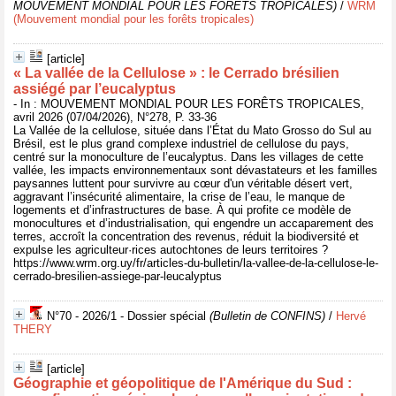
MOUVEMENT MONDIAL POUR LES FORÊTS TROPICALES)
/
WRM
(Mouvement mondial pour les forêts tropicales)
[article]
« La vallée de la Cellulose » : le Cerrado brésilien
assiégé par l’eucalyptus
- In : MOUVEMENT MONDIAL POUR LES FORÊTS TROPICALES,
avril 2026 (07/04/2026), N°278, P. 33-36
La Vallée de la cellulose, située dans l’État du Mato Grosso do Sul au
Brésil, est le plus grand complexe industriel de cellulose du pays,
centré sur la monoculture de l’eucalyptus. Dans les villages de cette
vallée, les impacts environnementaux sont dévastateurs et les familles
paysannes luttent pour survivre au cœur d'un véritable désert vert,
aggravant l’insécurité alimentaire, la crise de l’eau, le manque de
logements et d’infrastructures de base. À qui profite ce modèle de
monocultures et d’industrialisation, qui engendre un accaparement des
terres, accroît la concentration des revenus, réduit la biodiversité et
expulse les agriculteur·rices autochtones de leurs territoires ?
https://www.wrm.org.uy/fr/articles-du-bulletin/la-vallee-de-la-cellulose-le-
cerrado-bresilien-assiege-par-leucalyptus
N°70 - 2026/1 - Dossier spécial
(Bulletin de CONFINS)
/
Hervé
THERY
[article]
Géographie et géopolitique de l'Amérique du Sud :