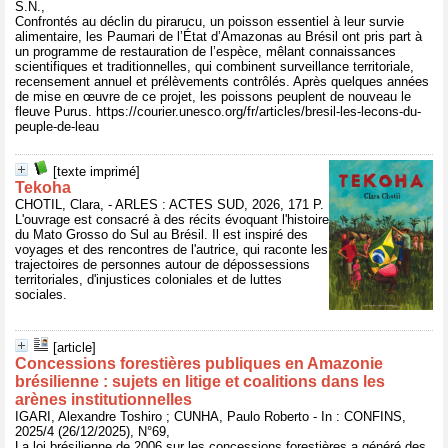
S.N.,
Confrontés au déclin du pirarucu, un poisson essentiel à leur survie
alimentaire, les Paumari de l’État d’Amazonas au Brésil ont pris part à
un programme de restauration de l’espèce, mêlant connaissances
scientifiques et traditionnelles, qui combinent surveillance territoriale,
recensement annuel et prélèvements contrôlés. Après quelques années
de mise en œuvre de ce projet, les poissons peuplent de nouveau le
fleuve Purus. https://courier.unesco.org/fr/articles/bresil-les-lecons-du-
peuple-de-leau
[texte imprimé]
Tekoha
CHOTIL, Clara, - ARLES : ACTES SUD, 2026, 171 P.
L'ouvrage est consacré à des récits évoquant l'histoire
du Mato Grosso do Sul au Brésil. Il est inspiré des
voyages et des rencontres de l'autrice, qui raconte les
trajectoires de personnes autour de dépossessions
territoriales, d'injustices coloniales et de luttes
sociales.
[article]
Concessions forestières publiques en Amazonie
brésilienne : sujets en litige et coalitions dans les
arènes institutionnelles
IGARI, Alexandre Toshiro ; CUNHA, Paulo Roberto - In : CONFINS,
2025/4 (26/12/2025), N°69,
La loi brésilienne de 2006 sur les concessions forestières a généré des