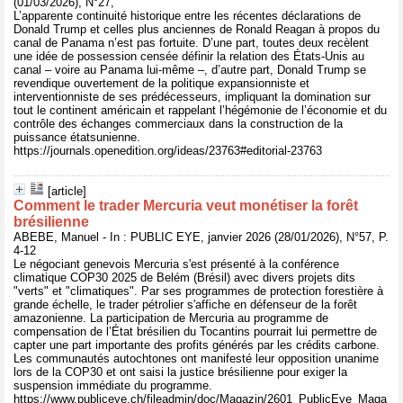
(01/03/2026), N°27,
L’apparente continuité historique entre les récentes déclarations de
Donald Trump et celles plus anciennes de Ronald Reagan à propos du
canal de Panama n’est pas fortuite. D’une part, toutes deux recèlent
une idée de possession censée définir la relation des États-Unis au
canal – voire au Panama lui-même –, d’autre part, Donald Trump se
revendique ouvertement de la politique expansionniste et
interventionniste de ses prédécesseurs, impliquant la domination sur
tout le continent américain et rappelant l’hégémonie de l’économie et du
contrôle des échanges commerciaux dans la construction de la
puissance étatsunienne.
https://journals.openedition.org/ideas/23763#editorial-23763
[article]
Comment le trader Mercuria veut monétiser la forêt
brésilienne
ABEBE, Manuel - In : PUBLIC EYE, janvier 2026 (28/01/2026), N°57, P.
4-12
Le négociant genevois Mercuria s'est présenté à la conférence
climatique COP30 2025 de Belém (Brésil) avec divers projets dits
"verts" et "climatiques". Par ses programmes de protection forestière à
grande échelle, le trader pétrolier s'affiche en défenseur de la forêt
amazonienne. La participation de Mercuria au programme de
compensation de l’État brésilien du Tocantins pourrait lui permettre de
capter une part importante des profits générés par les crédits carbone.
Les communautés autochtones ont manifesté leur opposition unanime
lors de la COP30 et ont saisi la justice brésilienne pour exiger la
suspension immédiate du programme.
https://www.publiceye.ch/fileadmin/doc/Magazin/2601_PublicEye_Maga