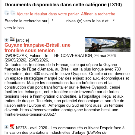
Documents disponibles dans cette catégorie (
1310
)
Ajouter le résultat dans votre panier
Affiner la recherche
Etendre la recherche sur
niveau(x) vers le haut et
vers le bas
[article]
Guyane française‑Brésil, une
frontière sous tension
DWORCZAK, Fabien - In : THE CONVERSATION, 26 mai 2026
(26/05/2026), 26/05/2026,
De toutes les frontières de la France, celle qui sépare la Guyane
française de l’État d’Amapá, au Brésil, est la plus longue avec 730
kilomètres, dont 430 suivant le fleuve Oyapock. Or celle-ci est devenue
un espace stratégique marqué par des enjeux sociaux, économiques et
sécuritaires. Malgré les coopérations franco-brésiliennes et la
construction d'un pont transfrontalier sur le fleuve Oyapock, censé
faciliter les échanges, cette frontière reste traversée par de fortes
tensions liées à l’immigration clandestine, à l’orpaillage illégal et aux
trafics de drogue. Toutefois, son potentiel économique et son rôle de
liaison entre l’Europe et l’Amérique du Sud en font aussi un territoire
d’avenir. https://theconversation.com/guyane-francaise-bresil-une-
frontiere-sous-tension-280627
N°278 - avril 2026 - Les communautés cultivent l’espoir face à
l’invasion des plantations industrielles d’arbres
(Bulletin de