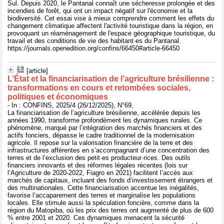
Sul. Depuis 2020, le Pantanal connaît une sécheresse prolongée et des
incendies de forêt, qui ont un impact négatif sur l'économie et la
biodiversité. Cet essai vise à mieux comprendre comment les effets du
changement climatique affectent l'activité touristique dans la région, en
provoquant un réaménagement de l'espace géographique touristique, du
travail et des conditions de vie des habitant·es du Pantanal.
https://journals.openedition.org/confins/66450#article-66450
[article]
L’État et la financiarisation de l’agriculture brésilienne :
transformations en cours et retombées sociales,
politiques et économiques
- In : CONFINS, 2025/4 (26/12/2025), N°69,
La financiarisation de l’agriculture brésilienne, accélérée depuis les
années 1990, transforme profondément les dynamiques rurales. Ce
phénomène, marqué par l’intégration des marchés financiers et des
actifs fonciers, dépasse le cadre traditionnel de la modernisation
agricole. Il repose sur la valorisation financière de la terre et des
infrastructures afférentes en s’accompagnant d’une concentration des
terres et de l’exclusion des petit·es producteur·rices. Des outils
financiers innovants et des réformes légales récentes (lois sur
l’Agriculture de 2020-2022, Fiagro en 2021) facilitent l’accès aux
marchés de capitaux, incluant des fonds d’investissement étrangers et
des multinationales. Cette financiarisation accentue les inégalités,
favorise l’accaparement des terres et marginalise les populations
locales. Elle stimule aussi la spéculation foncière, comme dans la
région du Matopiba, où les prix des terres ont augmenté de plus de 600
% entre 2001 et 2020. Ces dynamiques menacent la sécurité