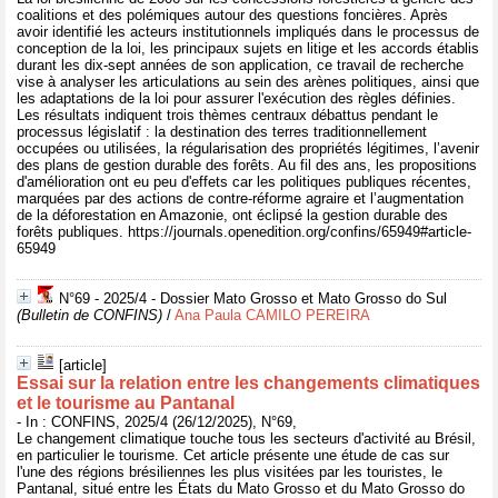
coalitions et des polémiques autour des questions foncières. Après
avoir identifié les acteurs institutionnels impliqués dans le processus de
conception de la loi, les principaux sujets en litige et les accords établis
durant les dix-sept années de son application, ce travail de recherche
vise à analyser les articulations au sein des arènes politiques, ainsi que
les adaptations de la loi pour assurer l'exécution des règles définies.
Les résultats indiquent trois thèmes centraux débattus pendant le
processus législatif : la destination des terres traditionnellement
occupées ou utilisées, la régularisation des propriétés légitimes, l’avenir
des plans de gestion durable des forêts. Au fil des ans, les propositions
d'amélioration ont eu peu d'effets car les politiques publiques récentes,
marquées par des actions de contre-réforme agraire et l’augmentation
de la déforestation en Amazonie, ont éclipsé la gestion durable des
forêts publiques. https://journals.openedition.org/confins/65949#article-
65949
N°69 - 2025/4 - Dossier Mato Grosso et Mato Grosso do Sul
(Bulletin de CONFINS)
/
Ana Paula CAMILO PEREIRA
[article]
Essai sur la relation entre les changements climatiques
et le tourisme au Pantanal
- In : CONFINS, 2025/4 (26/12/2025), N°69,
Le changement climatique touche tous les secteurs d'activité au Brésil,
en particulier le tourisme. Cet article présente une étude de cas sur
l'une des régions brésiliennes les plus visitées par les touristes, le
Pantanal, situé entre les États du Mato Grosso et du Mato Grosso do