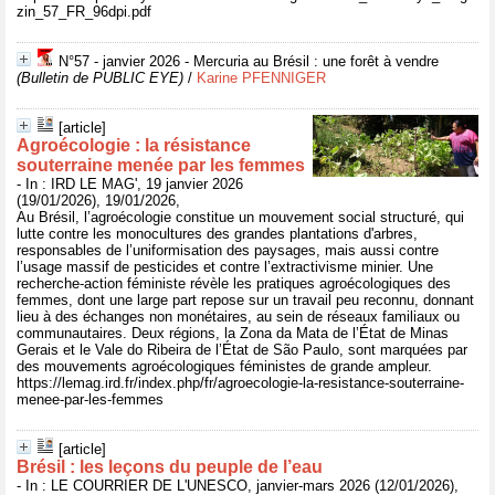
zin_57_FR_96dpi.pdf
N°57 - janvier 2026 - Mercuria au Brésil : une forêt à vendre
(Bulletin de PUBLIC EYE)
/
Karine PFENNIGER
[article]
Agroécologie : la résistance
souterraine menée par les femmes
- In : IRD LE MAG', 19 janvier 2026
(19/01/2026), 19/01/2026,
Au Brésil, l’agroécologie constitue un mouvement social structuré, qui
lutte contre les monocultures des grandes plantations d'arbres,
responsables de l’uniformisation des paysages, mais aussi contre
l’usage massif de pesticides et contre l’extractivisme minier. Une
recherche-action féministe révèle les pratiques agroécologiques des
femmes, dont une large part repose sur un travail peu reconnu, donnant
lieu à des échanges non monétaires, au sein de réseaux familiaux ou
communautaires. Deux régions, la Zona da Mata de l’État de Minas
Gerais et le Vale do Ribeira de l’État de São Paulo, sont marquées par
des mouvements agroécologiques féministes de grande ampleur.
https://lemag.ird.fr/index.php/fr/agroecologie-la-resistance-souterraine-
menee-par-les-femmes
[article]
Brésil : les leçons du peuple de l’eau
- In : LE COURRIER DE L'UNESCO, janvier-mars 2026 (12/01/2026),