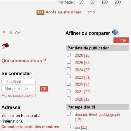
Par page :
25
50
100
200
Accès au site ritimo
pmb
A-
A
A+
Affiner ou comparer
Par date de publication
2026
[15]
Qui sommes-nous ?
2025
[54]
2024
[69]
Se connecter
2023
[81]
2022
[54]
2021
[29]
Mot de passe oublié ?
2020
[17]
Adresse
Par type d'outil
dossier, livret pédagogique
75 lieux en France et à
[17]
l'international
Consulter la carte des membres
jeu
[11]