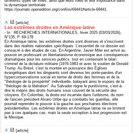
différents types de villes, ainsi que leurs rôles et leur importance dans
la dynamique territoriale.
https://journals.openedition.org/confins/69441#article-69441
[article]
Les extrêmes droites en Amérique latine
- In : RECHERCHES INTERNATIONALES, hiver 2025 (03/03/2026),
N°135, P. 69-178
En Amérique latine, les extrêmes droites sont diverses et s'inscrivent
dans des réalités nationales spécifiques. L'essentiel de ce dossier est
consacré à des études de cas. En Argentine, Javier Milei est arrivé au
pouvoir en professant un libertarianisme économique aux conséquences
dramatiques pour les services publics, tout en contestant le bilan
criminel de la dictature militaire (1976-1983 et avec le soutien de Donald
Trump. Au Brésil, c'est la montée en puissance des Églises
évangéliques dont les dirigeants sont devenus les porte-paroles d'un
hyperconservatisme social en terme de droits des femmes et de la
"théologie de la prospérité" individuelle, balayant ainsi le espoirs de la
"théologie de la libération". Au Salvador règne le punitivisme, c'est-à-
dire le mépris des droits humains sous couvert de la sécurité des
citoyens. En Colombie, la droite est incarnée dans l'uribisme, du nom
de l'ancien président Alvaro Uribe qui a combattu les guérillas, elle
pourrait reprendre le pouvoir à la gauche aux prochaines élections
présidentielles. Les extrêmes droites en Amérique latine ne se limitent
pas à ces quelques cas, mais la seule exception à leur progression est
le Mexique.
[article]