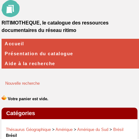
RITIMOTHEQUE, le catalogue des ressources
documentaires du réseau ritimo
Accueil
Présentation du catalogue
Aide à la recherche
Nouvelle recherche
Catégories
Thésaurus Géographique
>
Amérique
>
Amérique du Sud
>
Brésil
Brésil