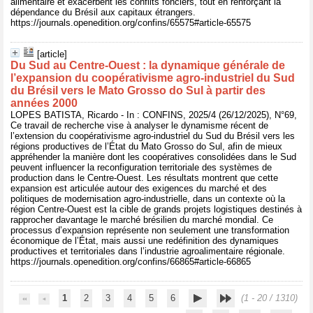
alimentaire et exacerbent les conflits fonciers, tout en renforçant la
dépendance du Brésil aux capitaux étrangers.
https://journals.openedition.org/confins/65575#article-65575
[article]
Du Sud au Centre-Ouest : la dynamique générale de
l’expansion du coopérativisme agro-industriel du Sud
du Brésil vers le Mato Grosso do Sul à partir des
années 2000
LOPES BATISTA, Ricardo - In : CONFINS, 2025/4 (26/12/2025), N°69,
Ce travail de recherche vise à analyser le dynamisme récent de
l’extension du coopérativisme agro-industriel du Sud du Brésil vers les
régions productives de l’État du Mato Grosso do Sul, afin de mieux
appréhender la manière dont les coopératives consolidées dans le Sud
peuvent influencer la reconfiguration territoriale des systèmes de
production dans le Centre-Ouest. Les résultats montrent que cette
expansion est articulée autour des exigences du marché et des
politiques de modernisation agro-industrielle, dans un contexte où la
région Centre-Ouest est la cible de grands projets logistiques destinés à
rapprocher davantage le marché brésilien du marché mondial. Ce
processus d’expansion représente non seulement une transformation
économique de l’État, mais aussi une redéfinition des dynamiques
productives et territoriales dans l’industrie agroalimentaire régionale.
https://journals.openedition.org/confins/66865#article-66865
1
2
3
4
5
6
(1 - 20 / 1310)