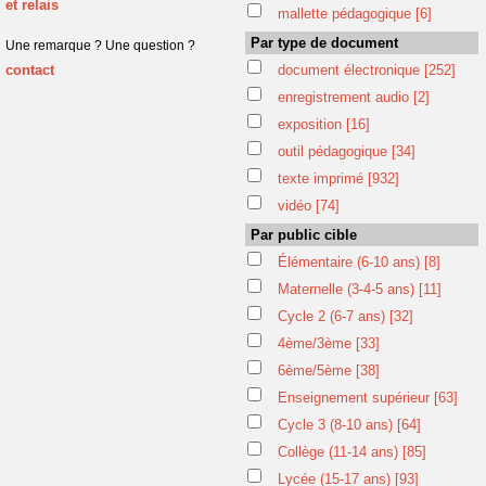
et relais
mallette pédagogique
[6]
Par type de document
Une remarque ? Une question ?
contact
document électronique
[252]
enregistrement audio
[2]
exposition
[16]
outil pédagogique
[34]
texte imprimé
[932]
vidéo
[74]
Par public cible
Élémentaire (6-10 ans)
[8]
Maternelle (3-4-5 ans)
[11]
Cycle 2 (6-7 ans)
[32]
4ème/3ème
[33]
6ème/5ème
[38]
Enseignement supérieur
[63]
Cycle 3 (8-10 ans)
[64]
Collège (11-14 ans)
[85]
Lycée (15-17 ans)
[93]