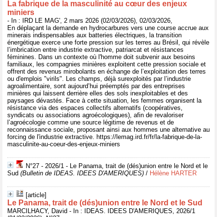
La fabrique de la masculinité au cœur des enjeux
miniers
- In : IRD LE MAG', 2 mars 2026 (02/03/2026), 02/03/2026,
En déplaçant la demande en hydrocarbures vers une course accrue aux
minerais indispensables aux batteries électriques, la transition
énergétique exerce une forte pression sur les terres au Brésil, qui révèle
l’imbrication entre industrie extractive, patriarcat et résistances
féminines. Dans un contexte où l'homme doit subvenir aux besoins
familiaux, les compagnies minières exploitent cette pression sociale et
offrent des revenus mirobolants en échange de l’exploitation des terres
ou d'emplois "virils". Les champs, déjà surexploités par l’industrie
agroalimentaire, sont aujourd’hui préemptés par des entreprises
minières qui laissent derrière elles des sols inexploitables et des
paysages dévastés. Face à cette situation, les femmes organisent la
résistance via des espaces collectifs alternatifs (coopératives,
syndicats ou associations agroécologiques), afin de revaloriser
l’agroécologie comme une source légitime de revenus et de
reconnaissance sociale, proposant ainsi aux hommes une alternative au
forcing de l'industrie extractive. https://lemag.ird.fr/fr/la-fabrique-de-la-
masculinite-au-coeur-des-enjeux-miniers
N°27 - 2026/1 - Le Panama, trait de (dés)union entre le Nord et le
Sud
(Bulletin de IDEAS. IDEES D'AMERIQUES)
/
Hélène HARTER
[article]
Le Panama, trait de (dés)union entre le Nord et le Sud
MARCILHACY, David - In : IDEAS. IDEES D'AMERIQUES, 2026/1