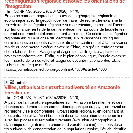
reconfiguration régionale et nouvelles orientations de
l'intégration
- In : CONFINS, 2026/1 (03/04/2026), N°70,
En combinant des approches issues de la géographie régionale et
économique avec la géopolitique, ce travail de recherche examine la
trajectoire de l'intégration régionale sud-américaine, en mettant l’accent
sur les changements de la dernière décennie, au cours de laquelle les
interactions transfrontalières se sont affaiblies. Ce déclin de l’intégration
régionale est dû à la crise du Mercosur, aux divergences politiques
entre les gouvernements nationaux du sous-continent et à la croissance
rapide du commerce extérieur avec la Chine, malgré un renforcement
des relations Brésil–Paraguay et Argentine–Chili, grâce à plusieurs
projets transfrontaliers. Enfin, sur le plan géopolitique, l'article examine
les impacts de la nouvelle Stratégie de sécurité nationale des États-
Unis sur l’Amérique du Sud.
https://journals.openedition.org/confins/67383#article-67383
[article]
Villes, urbanisation et urbanodiversité en Amazonie
brésilienne
- In : CONFINS, 2026/1 (03/04/2026), N°70,
À partir de la littérature spécialisée sur l’Amazonie brésilienne et des
données du dernier recensement démographique du pays, ce travail de
recherche vise à comprendre l’urbanisation régionale, en identifiant la
concentration et la répartition spatiale de la population urbaine en lien
avec les processus territoriaux récents (évolution démographique,
dynamiques migratoires intérieures, diversité urbaine). En considérant
trois niveaux de concentration de la population urbaine, l’étude identifie