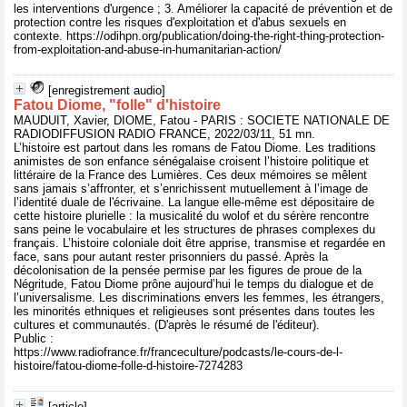
les interventions d'urgence ; 3. Améliorer la capacité de prévention et de
protection contre les risques d'exploitation et d'abus sexuels en
contexte. https://odihpn.org/publication/doing-the-right-thing-protection-
from-exploitation-and-abuse-in-humanitarian-action/
[enregistrement audio]
Fatou Diome, "folle" d'histoire
MAUDUIT, Xavier, DIOME, Fatou - PARIS : SOCIETE NATIONALE DE
RADIODIFFUSION RADIO FRANCE, 2022/03/11, 51 mn.
L’histoire est partout dans les romans de Fatou Diome. Les traditions
animistes de son enfance sénégalaise croisent l’histoire politique et
littéraire de la France des Lumières. Ces deux mémoires se mêlent
sans jamais s’affronter, et s’enrichissent mutuellement à l’image de
l’identité duale de l'écrivaine. La langue elle-même est dépositaire de
cette histoire plurielle : la musicalité du wolof et du sérère rencontre
sans peine le vocabulaire et les structures de phrases complexes du
français. L’histoire coloniale doit être apprise, transmise et regardée en
face, sans pour autant rester prisonniers du passé. Après la
décolonisation de la pensée permise par les figures de proue de la
Négritude, Fatou Diome prône aujourd’hui le temps du dialogue et de
l’universalisme. Les discriminations envers les femmes, les étrangers,
les minorités ethniques et religieuses sont présentes dans toutes les
cultures et communautés. (D'après le résumé de l'éditeur).
Public :
https://www.radiofrance.fr/franceculture/podcasts/le-cours-de-l-
histoire/fatou-diome-folle-d-histoire-7274283
[article]