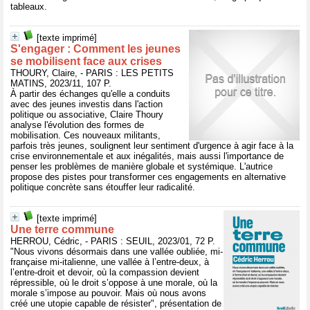
tableaux.
[texte imprimé]
S'engager : Comment les jeunes
se mobilisent face aux crises
THOURY, Claire, - PARIS : LES PETITS
MATINS, 2023/11, 107 P.
À partir des échanges qu'elle a conduits
avec des jeunes investis dans l'action
politique ou associative, Claire Thoury
analyse l'évolution des formes de
mobilisation. Ces nouveaux militants,
parfois très jeunes, soulignent leur sentiment d'urgence à agir face à la
crise environnementale et aux inégalités, mais aussi l'importance de
penser les problèmes de manière globale et systémique. L'autrice
propose des pistes pour transformer ces engagements en alternative
politique concrète sans étouffer leur radicalité.
[texte imprimé]
Une terre commune
HERROU, Cédric, - PARIS : SEUIL, 2023/01, 72 P.
"Nous vivons désormais dans une vallée oubliée, mi-
française mi-italienne, une vallée à l’entre-deux, à
l’entre-droit et devoir, où la compassion devient
répressible, où le droit s’oppose à une morale, où la
morale s’impose au pouvoir. Mais où nous avons
créé une utopie capable de résister", présentation de