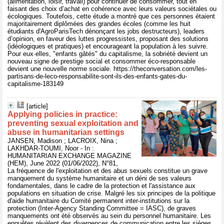
(alimentation, loisir, travail) pour continuer de consommer, tout en
faisant des choix d’achat en cohérence avec leurs valeurs sociétales ou
écologiques. Toutefois, cette étude a montré que ces personnes étaient
majoritairement diplômées des grandes écoles (comme les huit
étudiants d'AgroParisTech dénonçant les jobs destructeurs), leaders
d’opinion, en faveur des luttes progressistes, proposant des solutions
(idéologiques et pratiques) et encourageant la population à les suivre.
Pour eux·elles, "enfants gâtés" du capitalisme, la sobriété devient un
nouveau signe de prestige social et consommer éco-responsable
devient une nouvelle norme sociale. https://theconversation.com/les-
partisans-de-leco-responsabilite-sont-ils-des-enfants-gates-du-
capitalisme-183149
[article]
Applying policies in practice:
preventing sexual exploitation and
abuse in humanitarian settings
JANSEN, Madison ; LACROIX, Nina ;
LAKHDAR-TOUMI, Noor - In :
HUMANITARIAN EXCHANGE MAGAZINE
(HEM), June 2022 (01/06/2022), N°81,
La fréquence de l'exploitation et des abus sexuels constitue un grave
manquement du système humanitaire et un déni de ses valeurs
fondamentales, dans le cadre de la protection et l'assistance aux
populations en situation de crise. Malgré les six principes de la politique
d'aide humanitaire du Comité permanent inter-institutions sur la
protection (Inter-Agency Standing Committee = IASC), de graves
manquements ont été observés au sein du personnel humanitaire. Les
enquêtes révèlent des divergences de communication entre les sièges