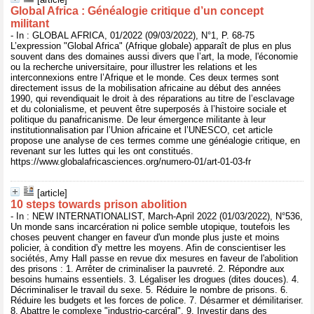
Global Africa : Généalogie critique d’un concept
militant
- In : GLOBAL AFRICA, 01/2022 (09/03/2022), N°1, P. 68-75
L’expression "Global Africa" (Afrique globale) apparaît de plus en plus
souvent dans des domaines aussi divers que l’art, la mode, l'économie
ou la recherche universitaire, pour illustrer les relations et les
interconnexions entre l’Afrique et le monde. Ces deux termes sont
directement issus de la mobilisation africaine au début des années
1990, qui revendiquait le droit à des réparations au titre de l’esclavage
et du colonialisme, et peuvent être superposés à l’histoire sociale et
politique du panafricanisme. De leur émergence militante à leur
institutionnalisation par l’Union africaine et l’UNESCO, cet article
propose une analyse de ces termes comme une généalogie critique, en
revenant sur les luttes qui les ont constitués.
https://www.globalafricasciences.org/numero-01/art-01-03-fr
[article]
10 steps towards prison abolition
- In : NEW INTERNATIONALIST, March-April 2022 (01/03/2022), N°536,
Un monde sans incarcération ni police semble utopique, toutefois les
choses peuvent changer en faveur d'un monde plus juste et moins
policier, à condition d'y mettre les moyens. Afin de conscientiser les
sociétés, Amy Hall passe en revue dix mesures en faveur de l'abolition
des prisons : 1. Arrêter de criminaliser la pauvreté. 2. Répondre aux
besoins humains essentiels. 3. Légaliser les drogues (dites douces). 4.
Décriminaliser le travail du sexe. 5. Réduire le nombre de prisons. 6.
Réduire les budgets et les forces de police. 7. Désarmer et démilitariser.
8. Abattre le complexe "industrio-carcéral". 9. Investir dans des