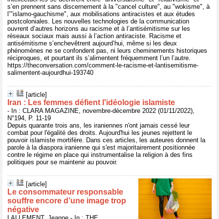
s’en prennent sans discernement à la "cancel culture", au "wokisme", à
l’"islamo-gauchisme", aux mobilisations antiracistes et aux études
postcoloniales. Les nouvelles technologies de la communication
ouvrent d’autres horizons au racisme et à l’antisémitisme sur les
réseaux sociaux mais aussi à l’action antiraciste. Racisme et
antisémitisme s’enchevêtrent aujourd’hui, même si les deux
phénomènes ne se confondent pas, ni leurs cheminements historiques
réciproques, et pourtant ils s’alimentent fréquemment l’un l’autre.
https://theconversation.com/comment-le-racisme-et-lantisemitisme-
salimentent-aujourdhui-193740
[article]
Iran : Les femmes défient l'idéologie islamiste
- In : CLARA MAGAZINE, novembre-décembre 2022 (01/11/2022),
N°194, P. 11-19
Depuis quarante trois ans, les iraniennes n'ont jamais cessé leur
combat pour l'égalité des droits. Aujourd'hui les jeunes rejettent le
pouvoir islamiste mortifère. Dans ces articles, les auteures donnent la
parole à la diaspora iranienne qui s'est majoritairement positionnée
contre le régime en place qui instrumentalise la religion à des fins
politiques pour se maintenir au pouvoir.
[article]
Le consommateur responsable
souffre encore d’une image trop
négative
LALLEMENT, Jeanne - In : THE