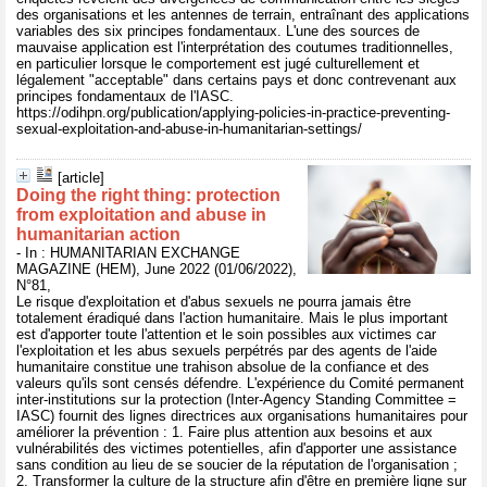
des organisations et les antennes de terrain, entraînant des applications
variables des six principes fondamentaux. L'une des sources de
mauvaise application est l'interprétation des coutumes traditionnelles,
en particulier lorsque le comportement est jugé culturellement et
légalement "acceptable" dans certains pays et donc contrevenant aux
principes fondamentaux de l'IASC.
https://odihpn.org/publication/applying-policies-in-practice-preventing-
sexual-exploitation-and-abuse-in-humanitarian-settings/
[article]
Doing the right thing: protection
from exploitation and abuse in
humanitarian action
- In : HUMANITARIAN EXCHANGE
MAGAZINE (HEM), June 2022 (01/06/2022),
N°81,
Le risque d'exploitation et d'abus sexuels ne pourra jamais être
totalement éradiqué dans l'action humanitaire. Mais le plus important
est d'apporter toute l'attention et le soin possibles aux victimes car
l'exploitation et les abus sexuels perpétrés par des agents de l'aide
humanitaire constitue une trahison absolue de la confiance et des
valeurs qu'ils sont censés défendre. L'expérience du Comité permanent
inter-institutions sur la protection (Inter-Agency Standing Committee =
IASC) fournit des lignes directrices aux organisations humanitaires pour
améliorer la prévention : 1. Faire plus attention aux besoins et aux
vulnérabilités des victimes potentielles, afin d'apporter une assistance
sans condition au lieu de se soucier de la réputation de l'organisation ;
2. Transformer la culture de la structure afin d'être en première ligne sur