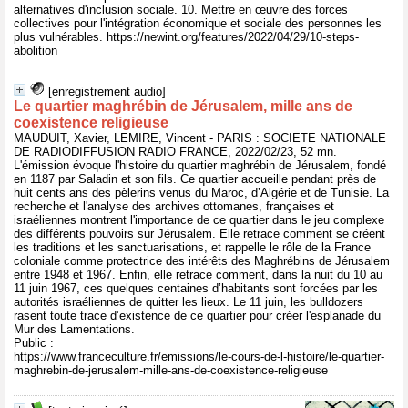
alternatives d'inclusion sociale. 10. Mettre en œuvre des forces
collectives pour l'intégration économique et sociale des personnes les
plus vulnérables. https://newint.org/features/2022/04/29/10-steps-
abolition
[enregistrement audio]
Le quartier maghrébin de Jérusalem, mille ans de
coexistence religieuse
MAUDUIT, Xavier, LEMIRE, Vincent - PARIS : SOCIETE NATIONALE
DE RADIODIFFUSION RADIO FRANCE, 2022/02/23, 52 mn.
L'émission évoque l'histoire du quartier maghrébin de Jérusalem, fondé
en 1187 par Saladin et son fils. Ce quartier accueille pendant près de
huit cents ans des pèlerins venus du Maroc, d’Algérie et de Tunisie. La
recherche et l'analyse des archives ottomanes, françaises et
israéliennes montrent l'importance de ce quartier dans le jeu complexe
des différents pouvoirs sur Jérusalem. Elle retrace comment se créent
les traditions et les sanctuarisations, et rappelle le rôle de la France
coloniale comme protectrice des intérêts des Maghrébins de Jérusalem
entre 1948 et 1967. Enfin, elle retrace comment, dans la nuit du 10 au
11 juin 1967, ces quelques centaines d’habitants sont forcées par les
autorités israéliennes de quitter les lieux. Le 11 juin, les bulldozers
rasent toute trace d’existence de ce quartier pour créer l'esplanade du
Mur des Lamentations.
Public :
https://www.franceculture.fr/emissions/le-cours-de-l-histoire/le-quartier-
maghrebin-de-jerusalem-mille-ans-de-coexistence-religieuse