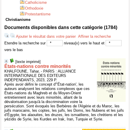
Catholicisme
Orthodoxie
Protestantisme
Christianisme
Documents disponibles dans cette catégorie (
1784
)
Ajouter le résultat dans votre panier
Affiner la recherche
Etendre la recherche sur
niveau(x) vers le haut et
vers le bas
[texte imprimé]
États-nations contre minorités
KHALFOUNE, Tahar, - PARIS : ALLIANCE
INTERNATIONALE DES EDITEURS
INDEPENDANTS, 2023, 229 P.
Après avoir défini le concept d'"État-nation', les
auteurs analysent les relations complexes que ces
États-nations du Maghreb et du Moyen-Orient
entretiennent avec leurs minorités, allant de la
dévalorisation jusqu'à la discrimination voire la
persécution. Sont évoqués les Berbères de l'Algérie et du Maroc, les
juifs marocains, les coptes, les juifs, les Doms, les Nubiens et les juifs
d’Égypte, les alaouites, les druzes, les ismaéliens, les chrétiens et les
yézidis de Syrie, les Kurdes en Irak, Iran, Turquie et Syrie.