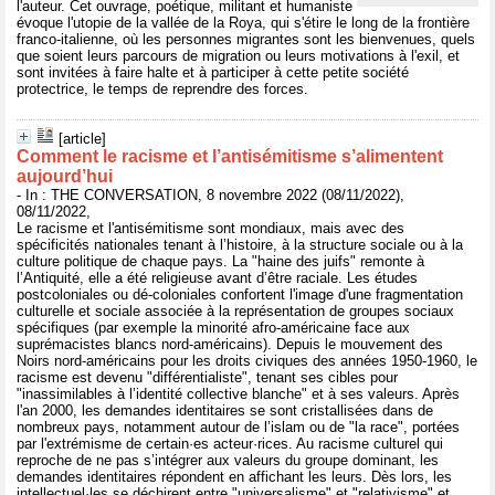
l'auteur. Cet ouvrage, poétique, militant et humaniste
évoque l'utopie de la vallée de la Roya, qui s'étire le long de la frontière
franco-italienne, où les personnes migrantes sont les bienvenues, quels
que soient leurs parcours de migration ou leurs motivations à l'exil, et
sont invitées à faire halte et à participer à cette petite société
protectrice, le temps de reprendre des forces.
[article]
Comment le racisme et l’antisémitisme s’alimentent
aujourd’hui
- In : THE CONVERSATION, 8 novembre 2022 (08/11/2022),
08/11/2022,
Le racisme et l'antisémitisme sont mondiaux, mais avec des
spécificités nationales tenant à l’histoire, à la structure sociale ou à la
culture politique de chaque pays. La "haine des juifs" remonte à
l’Antiquité, elle a été religieuse avant d’être raciale. Les études
postcoloniales ou dé-coloniales confortent l'image d'une fragmentation
culturelle et sociale associée à la représentation de groupes sociaux
spécifiques (par exemple la minorité afro-américaine face aux
suprémacistes blancs nord-américains). Depuis le mouvement des
Noirs nord-américains pour les droits civiques des années 1950-1960, le
racisme est devenu "différentialiste", tenant ses cibles pour
"inassimilables à l’identité collective blanche" et à ses valeurs. Après
l'an 2000, les demandes identitaires se sont cristallisées dans de
nombreux pays, notamment autour de l’islam ou de "la race", portées
par l'extrémisme de certain·es acteur·rices. Au racisme culturel qui
reproche de ne pas s’intégrer aux valeurs du groupe dominant, les
demandes identitaires répondent en affichant les leurs. Dès lors, les
intellectuel·les se déchirent entre "universalisme" et "relativisme" et