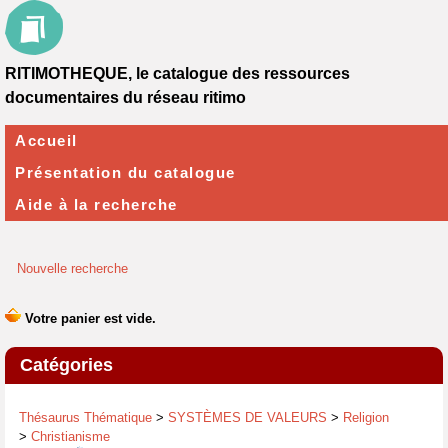
RITIMOTHEQUE, le catalogue des ressources
documentaires du réseau ritimo
Accueil
Présentation du catalogue
Aide à la recherche
Nouvelle recherche
Catégories
Thésaurus Thématique
>
SYSTÈMES DE VALEURS
>
Religion
>
Christianisme