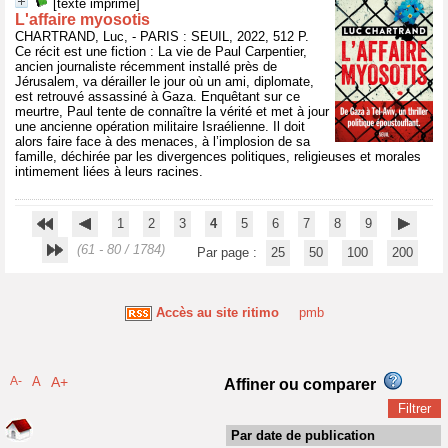
[texte imprimé]
L'affaire myosotis
CHARTRAND, Luc, - PARIS : SEUIL, 2022, 512 P.
Ce récit est une fiction : La vie de Paul Carpentier,
ancien journaliste récemment installé près de
Jérusalem, va dérailler le jour où un ami, diplomate,
est retrouvé assassiné à Gaza. Enquêtant sur ce
meurtre, Paul tente de connaître la vérité et met à jour
une ancienne opération militaire Israélienne. Il doit
alors faire face à des menaces, à l’implosion de sa
famille, déchirée par les divergences politiques, religieuses et morales
intimement liées à leurs racines.
1
2
3
4
5
6
7
8
9
(61 - 80 / 1784)
Par page :
25
50
100
200
Accès au site ritimo
pmb
A-
A
A+
Affiner ou comparer
Par date de publication