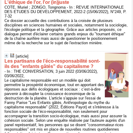
L'éthique de l'or, l'or (in)juste
COTE, Muriel ; ZONGO, Tongnoma - In : REVUE INTERNATIONALE
DES ETUDES DU DEVELOPPEMENT, 2022-2 (15/06/2022), N°249, P.
7-32
Ce dossier accueille des contributions à la croisée de plusieurs
disciplines en sciences humaines et sociales, notamment la sociologie,
l'écologie politique et la géographie. Grâce aux articles proposés, ce
dialogue permet d'éclairer certains grands enjeux du "tournant éthique"
de la chaîne aurifère mais aussi de questionner le positionnement
même de la recherche sur le sujet de l'extraction minière.
[article]
Les partisans de l’éco-responsabilité sont-
ils des "enfants gâtés" du capitalisme ?
- In : THE CONVERSATION, 3 juin 2022 (03/06/2022),
03/06/2022,
Le capitalisme responsable est un modèle qui doit
permettre la prospérité économique, tout en apportant des
réponses aux défis écologiques et sociaux : c’est-à-dire
parvenir à découpler la croissance économique de la
destruction de la planète. L'article s'appuie sur l'essai de
Fanny Parise "Les Enfants gâtés. Anthropologie du mythe du
capitalisme responsable" (2022, Éditions Payot) et s'intéresse à la
fonction sociale de l’éco-responsabilité, non seulement pour
accompagner la transition socio-écologique, mais aussi pour assurer la
cohésion sociale. Selon une enquête réalisée par l'auteure auprès d'un
panel représentatif, les personnes qui se disent "consommateur·rices
responsables" ont mis en place de nouvelles routines quotidiennes