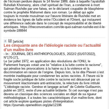
de l’écrivain perdure depuis le 14 février 1989, date à laquelle l’ayatollah
Ruhollah Khomeiny, alors chef spirituel de l’Iran, a condamné à mort
Salman Rushdie par une fatwa, en le déclarant coupable de blasphème
contre le prophète Mahomet dans son roman. Le débat qui agite
toujours le monde musulman sur l'œuvre littéraire de Rushdie met en
évidence les lignes de faille entre l’Occident et l'Orient, qui instaurent
une différence radicale dans le concept de responsabilité et de liberté
artistiques. https://theconversation.com/de-quoi-salman-rushdie-est-il-le-
symbole-188844
[article]
Les cinquante ans de l’idéologie raciste ou l’actualité
d’un maître‑livre
- In : JOURNAL DES ANTHROPOLOGUES, 2022/2 (01/07/2022),
N°170-171,
Le 1er juillet 1972, en application des résolutions de l’ONU, le
Parlement français votait une loi "relative à la lutte contre le racisme",
qui pénalise les provocations à la haine ou à la violence et la
discrimination en raison de l’origine. Depuis lors, la loi dite Pleven s’est
montrée inadéquate pour condamner les actes racistes. À l’heure où le
fragile socle juridique de lutte contre le racisme est désavoué par un
mouvement réactionnaire anti-antiraciste, la relecture du livre intitulé
"L’idéologie raciste. Genèse et langage actuel" de Colette Guillaumin,
publié en 1972, reste d’une actualité brûlante. Si cet ouvrage n’est pas
devenu un classique des sciences sociales en dépit de sa rigueur
méthodologique, il a toutes les caractéristiques d’un maître-livre, dont
cet article explore quelques pistes d'interprétation.
https://journals.openedition.org/jda/12196