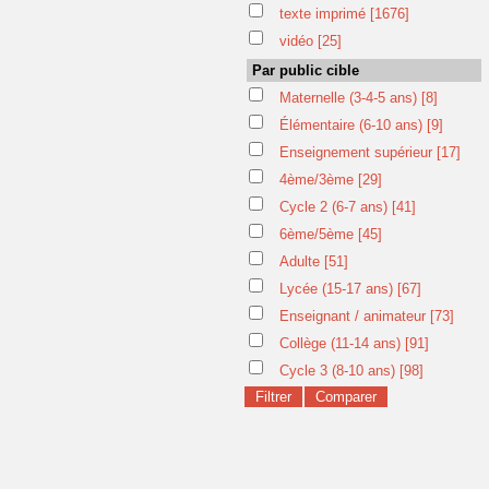
texte imprimé
[1676]
vidéo
[25]
Par public cible
Maternelle (3-4-5 ans)
[8]
Élémentaire (6-10 ans)
[9]
Enseignement supérieur
[17]
4ème/3ème
[29]
Cycle 2 (6-7 ans)
[41]
6ème/5ème
[45]
Adulte
[51]
Lycée (15-17 ans)
[67]
Enseignant / animateur
[73]
Collège (11-14 ans)
[91]
Cycle 3 (8-10 ans)
[98]