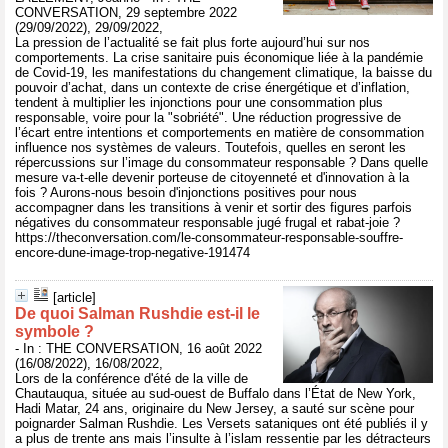
CONVERSATION, 29 septembre 2022
(29/09/2022), 29/09/2022,
La pression de l’actualité se fait plus forte aujourd’hui sur nos
comportements. La crise sanitaire puis économique liée à la pandémie
de Covid-19, les manifestations du changement climatique, la baisse du
pouvoir d’achat, dans un contexte de crise énergétique et d’inflation,
tendent à multiplier les injonctions pour une consommation plus
responsable, voire pour la "sobriété". Une réduction progressive de
l’écart entre intentions et comportements en matière de consommation
influence nos systèmes de valeurs. Toutefois, quelles en seront les
répercussions sur l’image du consommateur responsable ? Dans quelle
mesure va-t-elle devenir porteuse de citoyenneté et d'innovation à la
fois ? Aurons-nous besoin d'injonctions positives pour nous
accompagner dans les transitions à venir et sortir des figures parfois
négatives du consommateur responsable jugé frugal et rabat-joie ?
https://theconversation.com/le-consommateur-responsable-souffre-
encore-dune-image-trop-negative-191474
[article]
De quoi Salman Rushdie est-il le
symbole ?
- In : THE CONVERSATION, 16 août 2022
(16/08/2022), 16/08/2022,
Lors de la conférence d'été de la ville de
Chautauqua, située au sud-ouest de Buffalo dans l’État de New York,
Hadi Matar, 24 ans, originaire du New Jersey, a sauté sur scène pour
poignarder Salman Rushdie. Les Versets sataniques ont été publiés il y
a plus de trente ans mais l’insulte à l’islam ressentie par les détracteurs