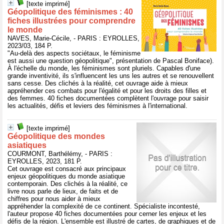
[texte imprimé]
Géopolitique des féminismes : 40
fiches illustrées pour comprendre
le monde
NAVES, Marie-Cécile, - PARIS : EYROLLES,
2023/03, 184 P.
"Au-delà des aspects sociétaux, le féminisme
est aussi une question géopolitique", présentation de Pascal Boniface).
À l'échelle du monde, les féminismes sont pluriels. Capables d'une
grande inventivité, ils s'influencent les uns les autres et se renouvellent
sans cesse. Des clichés à la réalité, cet ouvrage aide à mieux
appréhender ces combats pour l'égalité et pour les droits des filles et
des femmes. 40 fiches documentées complètent l'ouvrage pour saisir
les actualités, défis et leviers des féminismes à l'international.
[texte imprimé]
Géopolitique des mondes
asiatiques
COURMONT, Barthélémy, - PARIS :
EYROLLES, 2023, 181 P.
Cet ouvrage est consacré aux principaux
enjeux géopolitiques du monde asiatique
contemporain. Des clichés à la réalité, ce
livre nous parle de lieux, de faits et de
chiffres pour nous aider à mieux
appréhender la complexité de ce continent. Spécialiste incontesté,
l'auteur propose 40 fiches documentées pour cerner les enjeux et les
défis de la région. L'ensemble est illustré de cartes, de graphiques et de