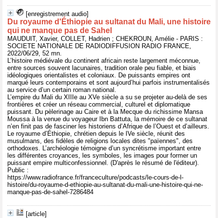
[enregistrement audio]
Du royaume d'Éthiopie au sultanat du Mali, une histoire
qui ne manque pas de Sahel
MAUDUIT, Xavier, COLLET, Hadrien ; CHEKROUN, Amélie - PARIS :
SOCIETE NATIONALE DE RADIODIFFUSION RADIO FRANCE,
2022/06/29, 52 mn.
L’histoire médiévale du continent africain reste largement méconnue,
entre sources souvent lacunaires, tradition orale peu fiable, et biais
idéologiques orientalistes et coloniaux. De puissants empires ont
marqué leurs contemporains et sont aujourd’hui parfois instrumentalisés
au service d’un certain roman national.
L’empire du Mali du XIIIe au XVe siècle a su se projeter au-delà de ses
frontières et créer un réseau commercial, culturel et diplomatique
puissant. Du pèlerinage au Caire et à la Mecque du richissime Mansa
Moussa à la venue du voyageur Ibn Battuta, la mémoire de ce sultanat
n’en finit pas de fasciner les historiens d’Afrique de l’Ouest et d’ailleurs.
Le royaume d’Éthiopie, chrétien depuis le IVe siècle, réunit des
musulmans, des fidèles de religions locales dites "païennes", des
orthodoxes. L’archéologie témoigne d’un syncrétisme important entre
les différentes croyances, les symboles, les images pour former un
puissant empire multiconfessionnel. (D'après le résumé de l'éditeur).
Public :
https://www.radiofrance.fr/franceculture/podcasts/le-cours-de-l-
histoire/du-royaume-d-ethiopie-au-sultanat-du-mali-une-histoire-qui-ne-
manque-pas-de-sahel-7286484
[article]