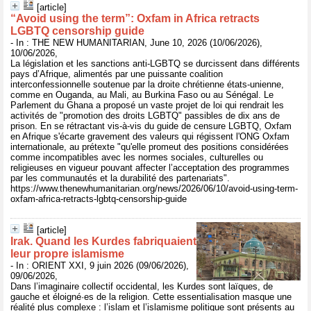
[article]
“Avoid using the term”: Oxfam in Africa retracts
LGBTQ censorship guide
- In : THE NEW HUMANITARIAN, June 10, 2026 (10/06/2026),
10/06/2026,
La législation et les sanctions anti-LGBTQ se durcissent dans différents
pays d’Afrique, alimentés par une puissante coalition
interconfessionnelle soutenue par la droite chrétienne états-unienne,
comme en Ouganda, au Mali, au Burkina Faso ou au Sénégal. Le
Parlement du Ghana a proposé un vaste projet de loi qui rendrait les
activités de "promotion des droits LGBTQ" passibles de dix ans de
prison. En se rétractant vis-à-vis du guide de censure LGBTQ, Oxfam
en Afrique s'écarte gravement des valeurs qui régissent l'ONG Oxfam
internationale, au prétexte "qu'elle promeut des positions considérées
comme incompatibles avec les normes sociales, culturelles ou
religieuses en vigueur pouvant affecter l’acceptation des programmes
par les communautés et la durabilité des partenariats".
https://www.thenewhumanitarian.org/news/2026/06/10/avoid-using-term-
oxfam-africa-retracts-lgbtq-censorship-guide
[article]
Irak. Quand les Kurdes fabriquaient
leur propre islamisme
- In : ORIENT XXI, 9 juin 2026 (09/06/2026),
09/06/2026,
Dans l’imaginaire collectif occidental, les Kurdes sont laïques, de
gauche et éloigné·es de la religion. Cette essentialisation masque une
réalité plus complexe : l’islam et l’islamisme politique sont présents au