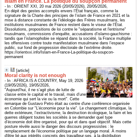
Islam en France. La politique du soupçon permanent
- In : ORIENT XXI, 20 mai 2026 (20/05/2026), 20/05/2026,
En dépit des gestes accomplis envers l’État français, comme la
signature de la Charte des principes de l’islam de France en 2021 et la
mise à distance constante de l’idéologie des Frères musulmans, les
institutions musulmanes de France restent dans le viseur de l’État.
Dissolutions, propositions de loi contre le "séparatisme et l'entrisme"
musulmans, commissions d’enquête, accusations d’islamo-gauchisme :
tandis que l’islamophobie se répand dans la société, la France multiplie
les offensives contre toute manifestation musulmane dans l’espace
public, sur fond de progression électorale de l’extrême droite.
https://orientxxi.info/Islam-en-France-La-politique-du-soupcon-
permanent
[article]
Moral clarity is not enough
- In : AFRICA IS A COUNTRY, May 19, 2026
(19/05/2026), 19/05/2026,
"Aujourd’hui, il ne s’agit plus de lutte de
classe entre le capital et le travail, mais d’une
économie qui sert la vie ou la mort". Cette
remarque de Gustavo Petro était au centre d'une conférence organisée
en Colombie sur "L’économie pour la vie". Le changement climatique, la
dette extérieure, l’extractivisme, la destruction écologique, la faim et les
guerres obligent toutes les sociétés à se demander quel type
d’économie doit être organisé, pour qui et dans quel objectif. Mais cette
posture révèle aussi le danger des discours progressistes : le
remplacement de l'économie politique par un langage moral. À moins
d'être lié aux intérêts concrets des travailleur·ses, à la distribution