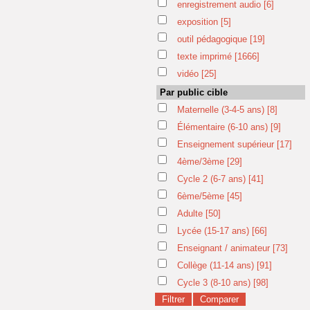
enregistrement audio
[6]
exposition
[5]
outil pédagogique
[19]
texte imprimé
[1666]
vidéo
[25]
Par public cible
Maternelle (3-4-5 ans)
[8]
Élémentaire (6-10 ans)
[9]
Enseignement supérieur
[17]
4ème/3ème
[29]
Cycle 2 (6-7 ans)
[41]
6ème/5ème
[45]
Adulte
[50]
Lycée (15-17 ans)
[66]
Enseignant / animateur
[73]
Collège (11-14 ans)
[91]
Cycle 3 (8-10 ans)
[98]