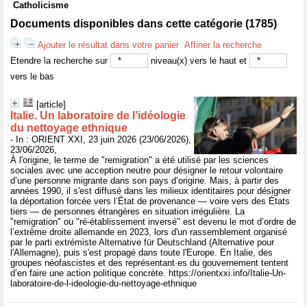
Catholicisme
Documents disponibles dans cette catégorie (
1785
)
Ajouter le résultat dans votre panier
Affiner la recherche
Etendre la recherche sur
niveau(x) vers le haut et
vers le bas
[article]
Italie. Un laboratoire de l’idéologie
du nettoyage ethnique
- In : ORIENT XXI, 23 juin 2026 (23/06/2026),
23/06/2026,
À l'origine, le terme de "remigration" a été utilisé par les sciences
sociales avec une acception neutre pour désigner le retour volontaire
d’une personne migrante dans son pays d’origine. Mais, à partir des
années 1990, il s'est diffusé dans les milieux identitaires pour désigner
la déportation forcée vers l’État de provenance — voire vers des États
tiers — de personnes étrangères en situation irrégulière. La
"remigration" ou "ré-établissement inversé" est devenu le mot d’ordre de
l’extrême droite allemande en 2023, lors d'un rassemblement organisé
par le parti extrémiste Alternative für Deutschland (Alternative pour
l'Allemagne), puis s'est propagé dans toute l'Europe. En Italie, des
groupes néofascistes et des représentant·es du gouvernement tentent
d’en faire une action politique concrète. https://orientxxi.info/Italie-Un-
laboratoire-de-l-ideologie-du-nettoyage-ethnique