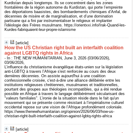
Kurdistan depuis longtemps. Ils se concentrent dans les zones
frontalières de la région autonome du Kurdistan, qui porte l’empreinte
des déportations baasistes, des bombardements chimiques d’Anfal, de
décennies de misère et de marginalisation, et d’une domination
partisane qui a fini par instrumentaliser le religieux et implanter
l'idéologie des Frères musulmans. https://orientxxi.info/Irak-Quand-les-
Kurdes-fabriquaient-leur-propre-islamisme
[article]
How the US Christian right built an interfaith coalition
against LGBTQ rights in Africa
- In : THE NEW HUMANITARIAN, June 3, 2026 (03/06/2026),
03/06/2026,
L’influence du christianisme évangélique états-unien sur la législation
anti-LGBTQ à travers l’Afrique s'est renforcée au cours des deux
dernières décennies. On assiste aujourd'hui à une coalition
confessionnelle croisée, c'est-à-dire une alliance délibérée entre les
institutions religieuses chrétiennes, musulmanes et traditionnelles,
pourtant des groupes aux théologies incompatibles, qui a été rendue
possible en Afrique à travers le langage délibérément sécularisant des
"valeurs familiales". L’ironie de la situation réside dans le fait qu'un
mouvement qui se présente comme résistant à l’impérialisme culturel
occidental repose sur une vision de l’Afrique profondément coloniale.
https://www.thenewhumanitarian.org/opinion/2026/06/03/how-us-
christian-right-built-interfaith-coalition-against-lgbtq-rights-africa
[article]