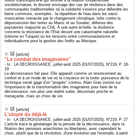
notion d'anthropocène qui renvoie à la relation fondamentale
sociétés/nature, le dossier envisage des cas de résilience dans des
communautés traditionnelles où la solidarité s'exerce pour défendre les
biens communs, exemples : la répartition de l'eau dans les oasis
marocaines menacée par le changement climatique, lutte contre la
dépossession des terres au Maroc et au Soudan, défense des
paysannes mapuche au Chili. À une autre échelle, la résilience
concerne la résistance de l’État devant une catastrophe naturelle
(séisme en Turquie) ou les tensions entre communautarisme et
individualisme pour la gestion des forêts au Mexique.
[article]
"Le combat des imaginaires"
- In : LA DECROISSANCE, juillet-août 2025 (01/07/2025), N°219, P. 18-
19
La décroissance fait peur. Elle apparaît comme un renoncement au
confort et à un mode de vie où la croyance en la toute- puissance de la
technique serait gage d'un "progrès" continu. Alain Gras insiste sur
l'importance de la transformation des imaginaires pour faire de la
décroissance, non plus une réalité subie, désormais proche et
menaçante, mais un choix de vie.
[article]
L'utopie du déjà-là
- In : LA DECROISSANCE, juillet-août 2025 (01/07/2025), N°219, P. 27
L'article trace la généalogie de la pensée de la décroissance, dans la
filiation des penseurs anarchistes ou libertaires, avec cependant le
choix, plutôt que de la révolution, d'une évolution par l'exemple, à partir