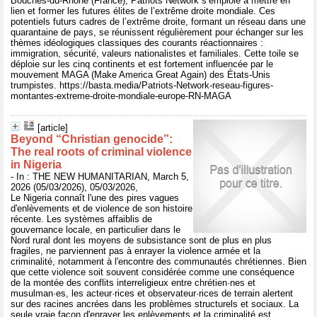
Bouches-du-Rhône (France), Patriots Network s’emploie à mettre en
lien et former les futures élites de l’extrême droite mondiale. Ces
potentiels futurs cadres de l’extrême droite, formant un réseau dans une
quarantaine de pays, se réunissent régulièrement pour échanger sur les
thèmes idéologiques classiques des courants réactionnaires :
immigration, sécurité, valeurs nationalistes et familiales. Cette toile se
déploie sur les cinq continents et est fortement influencée par le
mouvement MAGA (Make America Great Again) des États-Unis
trumpistes. https://basta.media/Patriots-Network-reseau-figures-
montantes-extreme-droite-mondiale-europe-RN-MAGA
[article]
Beyond “Christian genocide”:
The real roots of criminal violence
in Nigeria
- In : THE NEW HUMANITARIAN, March 5,
2026 (05/03/2026), 05/03/2026,
Le Nigeria connaît l'une des pires vagues
d'enlèvements et de violence de son histoire
récente. Les systèmes affaiblis de
gouvernance locale, en particulier dans le
Nord rural dont les moyens de subsistance sont de plus en plus
fragiles, ne parviennent pas à enrayer la violence armée et la
criminalité, notamment à l'encontre des communautés chrétiennes. Bien
que cette violence soit souvent considérée comme une conséquence
de la montée des conflits interreligieux entre chrétien·nes et
musulman·es, les acteur·rices et observateur·rices de terrain alertent
sur des racines ancrées dans les problèmes structurels et sociaux. La
seule vraie façon d'enrayer les enlèvements et la criminalité est