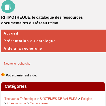
RITIMOTHEQUE, le catalogue des ressources
documentaires du réseau ritimo
Accueil
Présentation du catalogue
Aide à la recherche
Nouvelle recherche
Catégories
Thésaurus Thématique
>
SYSTÈMES DE VALEURS
>
Religion
>
Christianisme
>
Catholicisme