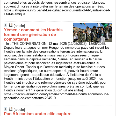
comprendre les aspects de leurs ressemblances et dissemblances,
souvent difficiles à interpréter sur le terrain des opérations armées.
https://afriquexxi.info/Sahel-Les-djihads-concurrents-d-Al-Qaida-et-de-l-
Etat-islamique
[article]
Yémen : comment les Houthis
forment une génération de
combattants
- In : THE CONVERSATION, 12 mai 2025 (12/05/2025), 12/05/2025,
Depuis leurs attaques en mer Rouge, de nombreux pays ont inscrit les
Houthis sur la liste des organisations terroristes internationales. En
réponse, des manifestations massives sont organisées chaque
semaine dans la capitale yéménite, Sanaa, en soutien à la cause
palestinienne et pour dénoncer les ingérences états-uniennes au
Moyen-Orient. Tandis que l’attention médiatique se focalise sur ces
tensions géopolitiques, un autre aspect du pouvoir houthi reste
largement ignoré : sa politique éducative. À l’initiative de Yahia al-
Houthi, ministre de l’Éducation en fonction jusqu’en août 2024, les
Houthis ont impulsé une réforme générale du système éducatif, pour
former une génération de révolutionnaires prêts au combat, que les
Houthis nomment "la génération du cri" (jīl al-ṣarkha).
https://theconversation.com/yemen-comment-les-houthis-forment-une-
generation-de-combattants-254510
[article]
Pan Africanism under elite capture