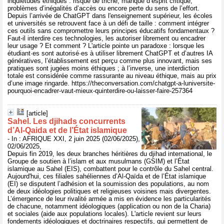
inquiétudes éthiques : risque de triche, manque d’esprit critique,
problèmes d’inégalités d’accès ou encore perte du sens de l’effort.
Depuis l’arrivée de ChatGPT dans l'enseignement supérieur, les écoles
et universités se retrouvent face à un défi de taille : comment intégrer
ces outils sans compromettre leurs principes éducatifs fondamentaux ?
Faut-il interdire ces technologies, les autoriser librement ou encadrer
leur usage ? Et comment ? L'article pointe un paradoxe : lorsque les
étudiant·es sont autorisé·es à utiliser librement ChatGPT et d’autres IA
génératives, l’établissement est perçu comme plus innovant, mais ses
pratiques sont jugées moins éthiques ; à l’inverse, une interdiction
totale est considérée comme rassurante au niveau éthique, mais au prix
d’une image ringarde. https://theconversation.com/chatgpt-a-luniversite-
pourquoi-encadrer-vaut-mieux-quinterdire-ou-laisser-faire-257364
[article]
Sahel. Les djihads concurrents
d’Al-Qaida et de l’État islamique
- In : AFRIQUE XXI, 2 juin 2025 (02/06/2025),
02/06/2025,
Depuis fin 2019, les deux branches héritières du djihad international, le
Groupe de soutien à l’islam et aux musulmans (GSIM) et l’État
islamique au Sahel (EIS), combattent pour le contrôle du Sahel central.
Aujourd'hui, ces filiales sahéliennes d’Al-Qaïda et de l’État islamique
(EI) se disputent l’adhésion et la soumission des populations, au nom
de deux idéologies politiques et religieuses voisines mais divergentes.
L’émergence de leur rivalité armée a mis en évidence les particularités
de chacune, notamment idéologiques (application ou non de la Charia)
et sociales (aide aux populations locales). L'article revient sur leurs
fondements idéologiques et doctrinaires respectifs, qui permettent de