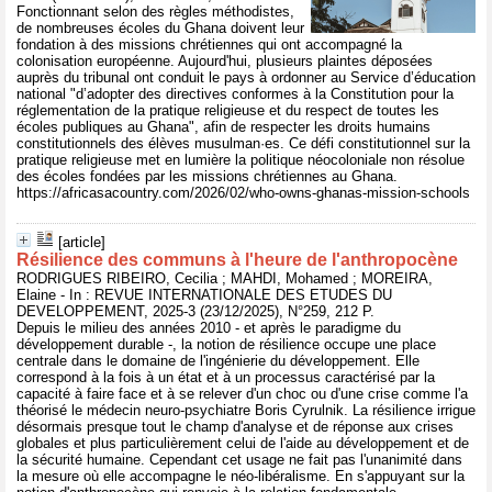
Fonctionnant selon des règles méthodistes,
de nombreuses écoles du Ghana doivent leur
fondation à des missions chrétiennes qui ont accompagné la
colonisation européenne. Aujourd'hui, plusieurs plaintes déposées
auprès du tribunal ont conduit le pays à ordonner au Service d’éducation
national "d’adopter des directives conformes à la Constitution pour la
réglementation de la pratique religieuse et du respect de toutes les
écoles publiques au Ghana", afin de respecter les droits humains
constitutionnels des élèves musulman·es. Ce défi constitutionnel sur la
pratique religieuse met en lumière la politique néocoloniale non résolue
des écoles fondées par les missions chrétiennes au Ghana.
https://africasacountry.com/2026/02/who-owns-ghanas-mission-schools
[article]
Résilience des communs à l'heure de l'anthropocène
RODRIGUES RIBEIRO, Cecilia ; MAHDI, Mohamed ; MOREIRA,
Elaine - In : REVUE INTERNATIONALE DES ETUDES DU
DEVELOPPEMENT, 2025-3 (23/12/2025), N°259, 212 P.
Depuis le milieu des années 2010 - et après le paradigme du
développement durable -, la notion de résilience occupe une place
centrale dans le domaine de l'ingénierie du développement. Elle
correspond à la fois à un état et à un processus caractérisé par la
capacité à faire face et à se relever d'un choc ou d'une crise comme l'a
théorisé le médecin neuro-psychiatre Boris Cyrulnik. La résilience irrigue
désormais presque tout le champ d'analyse et de réponse aux crises
globales et plus particulièrement celui de l'aide au développement et de
la sécurité humaine. Cependant cet usage ne fait pas l'unanimité dans
la mesure où elle accompagne le néo-libéralisme. En s'appuyant sur la