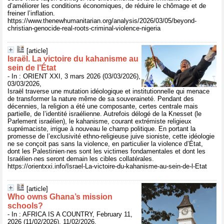
d’améliorer les conditions économiques, de réduire le chômage et de
freiner l’inflation.
https://www.thenewhumanitarian.org/analysis/2026/03/05/beyond-
christian-genocide-real-roots-criminal-violence-nigeria
[article]
Israël. La victoire du kahanisme au
sein de l’État
- In : ORIENT XXI, 3 mars 2026 (03/03/2026),
03/03/2026,
Israël traverse une mutation idéologique et institutionnelle qui menace
de transformer la nature même de sa souveraineté. Pendant des
décennies, la religion a été une composante, certes centrale mais
partielle, de l’identité israélienne. Autrefois délogé de la Knesset (le
Parlement israélien), le kahanisme, courant extrémiste religieux
suprémaciste, irrigue à nouveau le champ politique. En portant la
promesse de l’exclusivité ethno-religieuse juive sioniste, cette idéologie
ne se conçoit pas sans la violence, en particulier la violence d’État,
dont les Palestinien·nes sont les victimes fondamentales et dont les
Israélien·nes seront demain les cibles collatérales.
https://orientxxi.info/Israel-La-victoire-du-kahanisme-au-sein-de-l-Etat
[article]
Who owns Ghana’s mission
schools?
- In : AFRICA IS A COUNTRY, February 11,
2026 (11/02/2026), 11/02/2026,