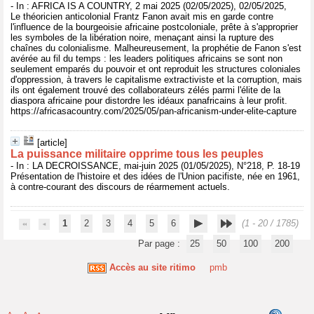
- In : AFRICA IS A COUNTRY, 2 mai 2025 (02/05/2025), 02/05/2025,
Le théoricien anticolonial Frantz Fanon avait mis en garde contre
l'influence de la bourgeoisie africaine postcoloniale, prête à s'approprier
les symboles de la libération noire, menaçant ainsi la rupture des
chaînes du colonialisme. Malheureusement, la prophétie de Fanon s'est
avérée au fil du temps : les leaders politiques africains se sont non
seulement emparés du pouvoir et ont reproduit les structures coloniales
d'oppression, à travers le capitalisme extractiviste et la corruption, mais
ils ont également trouvé des collaborateurs zélés parmi l'élite de la
diaspora africaine pour distordre les idéaux panafricains à leur profit.
https://africasacountry.com/2025/05/pan-africanism-under-elite-capture
[article]
La puissance militaire opprime tous les peuples
- In : LA DECROISSANCE, mai-juin 2025 (01/05/2025), N°218, P. 18-19
Présentation de l'histoire et des idées de l'Union pacifiste, née en 1961,
à contre-courant des discours de réarmement actuels.
1
2
3
4
5
6
(1 - 20 / 1785)
Par page :
25
50
100
200
Accès au site ritimo
pmb