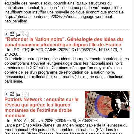
équitable des revenus et du pouvoir ainsi qu'aux structures du
capitalisme mondial, le slogan "L'économie pour la vie" risque d'être
insuffisant pour insuffler une nouvelle politique économique mondiale.
https://africasacountry.com/2026/05/moral-language-wont-beat-
neoliberalism
[article]
"Refonder la Nation noire". Généalogie des idées du
panafricanisme afrocentrique depuis l'Ile-de-France
- In : POLITIQUE AFRICAINE, 2025/2-3 (12/05/2026), N°178-179, P.
243-268
Cet article montre que certaines idées des mouvements panafricanistes
contemporains trouvent leur généalogie dans les nationalismes noirs
américains du XIX° siècle. Certaines idées que l'on croyait révolues
comme celles d'un programme de refondation de la nation noire,
messianique et millénariste, sont réactivées, même dans la banlieue
parisienne.
[article]
Patriots Network : enquête sur le
réseau qui agrège les figures
montantes de l’extrême droite
mondiale
- In : BASTA !, 30 avril 2026 (30/04/2026), 30/04/2026,
Lancé par Enzo Alias-Blanes, un ancien responsable de la jeunesse du
Front national (FN) puis du Rassemblement national (RN) dans les