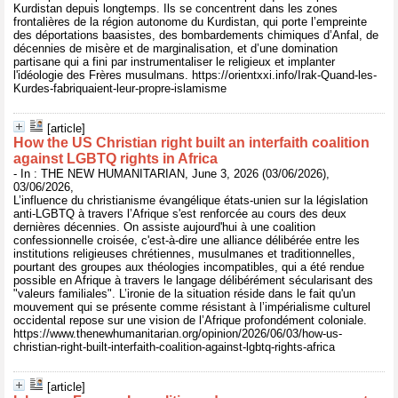
Kurdistan depuis longtemps. Ils se concentrent dans les zones
frontalières de la région autonome du Kurdistan, qui porte l’empreinte
des déportations baasistes, des bombardements chimiques d’Anfal, de
décennies de misère et de marginalisation, et d’une domination
partisane qui a fini par instrumentaliser le religieux et implanter
l'idéologie des Frères musulmans. https://orientxxi.info/Irak-Quand-les-
Kurdes-fabriquaient-leur-propre-islamisme
[article]
How the US Christian right built an interfaith coalition
against LGBTQ rights in Africa
- In : THE NEW HUMANITARIAN, June 3, 2026 (03/06/2026),
03/06/2026,
L’influence du christianisme évangélique états-unien sur la législation
anti-LGBTQ à travers l’Afrique s'est renforcée au cours des deux
dernières décennies. On assiste aujourd'hui à une coalition
confessionnelle croisée, c'est-à-dire une alliance délibérée entre les
institutions religieuses chrétiennes, musulmanes et traditionnelles,
pourtant des groupes aux théologies incompatibles, qui a été rendue
possible en Afrique à travers le langage délibérément sécularisant des
"valeurs familiales". L’ironie de la situation réside dans le fait qu'un
mouvement qui se présente comme résistant à l’impérialisme culturel
occidental repose sur une vision de l’Afrique profondément coloniale.
https://www.thenewhumanitarian.org/opinion/2026/06/03/how-us-
christian-right-built-interfaith-coalition-against-lgbtq-rights-africa
[article]