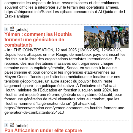
comprendre les aspects de leurs ressemblances et dissemblances,
souvent difficiles à interpréter sur le terrain des opérations armées.
https://afriquexxi.info/Sahel-Les-djihads-concurrents-d-Al-Qaida-et-de-l-
Etat-islamique
[article]
Yémen : comment les Houthis
forment une génération de
combattants
- In : THE CONVERSATION, 12 mai 2025 (12/05/2025), 12/05/2025,
Depuis leurs attaques en mer Rouge, de nombreux pays ont inscrit les
Houthis sur la liste des organisations terroristes internationales. En
réponse, des manifestations massives sont organisées chaque
semaine dans la capitale yéménite, Sanaa, en soutien à la cause
palestinienne et pour dénoncer les ingérences états-uniennes au
Moyen-Orient. Tandis que l’attention médiatique se focalise sur ces
tensions géopolitiques, un autre aspect du pouvoir houthi reste
largement ignoré : sa politique éducative. À l’initiative de Yahia al-
Houthi, ministre de l’Éducation en fonction jusqu’en août 2024, les
Houthis ont impulsé une réforme générale du système éducatif, pour
former une génération de révolutionnaires prêts au combat, que les
Houthis nomment "la génération du cri" (jīl al-ṣarkha).
https://theconversation.com/yemen-comment-les-houthis-forment-une-
generation-de-combattants-254510
[article]
Pan Africanism under elite capture