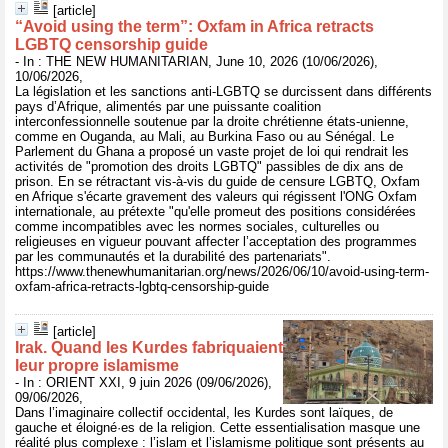
[article]
“Avoid using the term”: Oxfam in Africa retracts
LGBTQ censorship guide
- In : THE NEW HUMANITARIAN, June 10, 2026 (10/06/2026),
10/06/2026,
La législation et les sanctions anti-LGBTQ se durcissent dans différents
pays d’Afrique, alimentés par une puissante coalition
interconfessionnelle soutenue par la droite chrétienne états-unienne,
comme en Ouganda, au Mali, au Burkina Faso ou au Sénégal. Le
Parlement du Ghana a proposé un vaste projet de loi qui rendrait les
activités de "promotion des droits LGBTQ" passibles de dix ans de
prison. En se rétractant vis-à-vis du guide de censure LGBTQ, Oxfam
en Afrique s'écarte gravement des valeurs qui régissent l'ONG Oxfam
internationale, au prétexte "qu'elle promeut des positions considérées
comme incompatibles avec les normes sociales, culturelles ou
religieuses en vigueur pouvant affecter l’acceptation des programmes
par les communautés et la durabilité des partenariats".
https://www.thenewhumanitarian.org/news/2026/06/10/avoid-using-term-
oxfam-africa-retracts-lgbtq-censorship-guide
[article]
Irak. Quand les Kurdes fabriquaient
leur propre islamisme
- In : ORIENT XXI, 9 juin 2026 (09/06/2026),
09/06/2026,
Dans l’imaginaire collectif occidental, les Kurdes sont laïques, de
gauche et éloigné·es de la religion. Cette essentialisation masque une
réalité plus complexe : l’islam et l’islamisme politique sont présents au