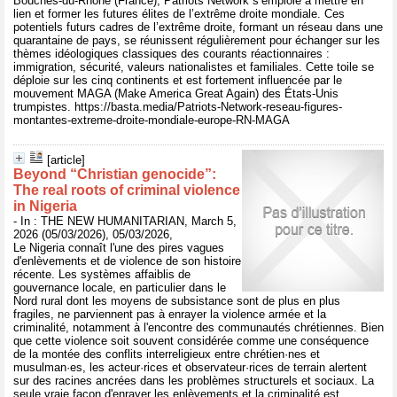
Bouches-du-Rhône (France), Patriots Network s’emploie à mettre en
lien et former les futures élites de l’extrême droite mondiale. Ces
potentiels futurs cadres de l’extrême droite, formant un réseau dans une
quarantaine de pays, se réunissent régulièrement pour échanger sur les
thèmes idéologiques classiques des courants réactionnaires :
immigration, sécurité, valeurs nationalistes et familiales. Cette toile se
déploie sur les cinq continents et est fortement influencée par le
mouvement MAGA (Make America Great Again) des États-Unis
trumpistes. https://basta.media/Patriots-Network-reseau-figures-
montantes-extreme-droite-mondiale-europe-RN-MAGA
[article]
Beyond “Christian genocide”:
The real roots of criminal violence
in Nigeria
- In : THE NEW HUMANITARIAN, March 5,
2026 (05/03/2026), 05/03/2026,
Le Nigeria connaît l'une des pires vagues
d'enlèvements et de violence de son histoire
récente. Les systèmes affaiblis de
gouvernance locale, en particulier dans le
Nord rural dont les moyens de subsistance sont de plus en plus
fragiles, ne parviennent pas à enrayer la violence armée et la
criminalité, notamment à l'encontre des communautés chrétiennes. Bien
que cette violence soit souvent considérée comme une conséquence
de la montée des conflits interreligieux entre chrétien·nes et
musulman·es, les acteur·rices et observateur·rices de terrain alertent
sur des racines ancrées dans les problèmes structurels et sociaux. La
seule vraie façon d'enrayer les enlèvements et la criminalité est