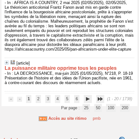
- In : AFRICA IS A COUNTRY, 2 mai 2025 (02/05/2025), 02/05/2025,
Le théoricien anticolonial Frantz Fanon avait mis en garde contre
l'influence de la bourgeoisie africaine postcoloniale, prête à s'approprier
les symboles de la libération noire, menaçant ainsi la rupture des
chaînes du colonialisme. Malheureusement, la prophétie de Fanon s'est
avérée au fil du temps : les leaders politiques africains se sont non
seulement emparés du pouvoir et ont reproduit les structures coloniales
d'oppression, à travers le capitalisme extractiviste et la corruption, mais
ils ont également trouvé des collaborateurs zélés parmi l'élite de la
diaspora africaine pour distordre les idéaux panafricains à leur profit.
https://africasacountry.com/2025/05/pan-africanism-under-elite-capture
[article]
La puissance militaire opprime tous les peuples
- In : LA DECROISSANCE, mai-juin 2025 (01/05/2025), N°218, P. 18-19
Présentation de l'histoire et des idées de l'Union pacifiste, née en 1961,
à contre-courant des discours de réarmement actuels.
1
2
3
4
5
6
(1 - 20 / 1738)
Par page :
25
50
100
200
Accès au site ritimo
pmb