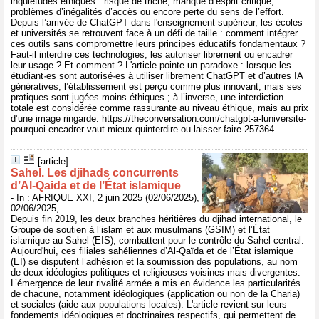
inquiétudes éthiques : risque de triche, manque d’esprit critique,
problèmes d’inégalités d’accès ou encore perte du sens de l’effort.
Depuis l’arrivée de ChatGPT dans l'enseignement supérieur, les écoles
et universités se retrouvent face à un défi de taille : comment intégrer
ces outils sans compromettre leurs principes éducatifs fondamentaux ?
Faut-il interdire ces technologies, les autoriser librement ou encadrer
leur usage ? Et comment ? L'article pointe un paradoxe : lorsque les
étudiant·es sont autorisé·es à utiliser librement ChatGPT et d’autres IA
génératives, l’établissement est perçu comme plus innovant, mais ses
pratiques sont jugées moins éthiques ; à l’inverse, une interdiction
totale est considérée comme rassurante au niveau éthique, mais au prix
d’une image ringarde. https://theconversation.com/chatgpt-a-luniversite-
pourquoi-encadrer-vaut-mieux-quinterdire-ou-laisser-faire-257364
[article]
Sahel. Les djihads concurrents
d’Al-Qaida et de l’État islamique
- In : AFRIQUE XXI, 2 juin 2025 (02/06/2025),
02/06/2025,
Depuis fin 2019, les deux branches héritières du djihad international, le
Groupe de soutien à l’islam et aux musulmans (GSIM) et l’État
islamique au Sahel (EIS), combattent pour le contrôle du Sahel central.
Aujourd'hui, ces filiales sahéliennes d’Al-Qaïda et de l’État islamique
(EI) se disputent l’adhésion et la soumission des populations, au nom
de deux idéologies politiques et religieuses voisines mais divergentes.
L’émergence de leur rivalité armée a mis en évidence les particularités
de chacune, notamment idéologiques (application ou non de la Charia)
et sociales (aide aux populations locales). L'article revient sur leurs
fondements idéologiques et doctrinaires respectifs, qui permettent de