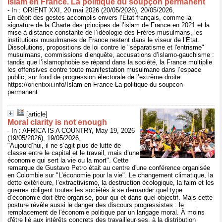
Islam en France. La politique du soupçon permanent
- In : ORIENT XXI, 20 mai 2026 (20/05/2026), 20/05/2026,
En dépit des gestes accomplis envers l’État français, comme la
signature de la Charte des principes de l’islam de France en 2021 et la
mise à distance constante de l’idéologie des Frères musulmans, les
institutions musulmanes de France restent dans le viseur de l’État.
Dissolutions, propositions de loi contre le "séparatisme et l'entrisme"
musulmans, commissions d’enquête, accusations d’islamo-gauchisme :
tandis que l’islamophobie se répand dans la société, la France multiplie
les offensives contre toute manifestation musulmane dans l’espace
public, sur fond de progression électorale de l’extrême droite.
https://orientxxi.info/Islam-en-France-La-politique-du-soupcon-
permanent
[article]
Moral clarity is not enough
- In : AFRICA IS A COUNTRY, May 19, 2026
(19/05/2026), 19/05/2026,
"Aujourd’hui, il ne s’agit plus de lutte de
classe entre le capital et le travail, mais d’une
économie qui sert la vie ou la mort". Cette
remarque de Gustavo Petro était au centre d'une conférence organisée
en Colombie sur "L’économie pour la vie". Le changement climatique, la
dette extérieure, l’extractivisme, la destruction écologique, la faim et les
guerres obligent toutes les sociétés à se demander quel type
d’économie doit être organisé, pour qui et dans quel objectif. Mais cette
posture révèle aussi le danger des discours progressistes : le
remplacement de l'économie politique par un langage moral. À moins
d'être lié aux intérêts concrets des travailleur·ses, à la distribution