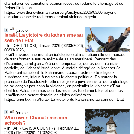
d’améliorer les conditions économiques, de réduire le chômage et de
freiner l’inflation.
https://www.thenewhumanitarian.org/analysis/2026/03/05/beyond-
christian-genocide-real-roots-criminal-violence-nigeria
[article]
Israël. La victoire du kahanisme au
sein de l’État
- In : ORIENT XXI, 3 mars 2026 (03/03/2026),
03/03/2026,
Israël traverse une mutation idéologique et institutionnelle qui menace
de transformer la nature même de sa souveraineté. Pendant des
décennies, la religion a été une composante, certes centrale mais
partielle, de l’identité israélienne. Autrefois délogé de la Knesset (le
Parlement israélien), le kahanisme, courant extrémiste religieux
suprémaciste, irrigue à nouveau le champ politique. En portant la
promesse de l’exclusivité ethno-religieuse juive sioniste, cette idéologie
ne se conçoit pas sans la violence, en particulier la violence d’État,
dont les Palestinien·nes sont les victimes fondamentales et dont les
Israélien·nes seront demain les cibles collatérales.
https://orientxxi.info/Israel-La-victoire-du-kahanisme-au-sein-de-l-Etat
[article]
Who owns Ghana’s mission
schools?
- In : AFRICA IS A COUNTRY, February 11,
2026 (11/02/2026), 11/02/2026,