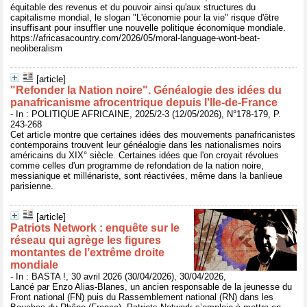
équitable des revenus et du pouvoir ainsi qu'aux structures du
capitalisme mondial, le slogan "L'économie pour la vie" risque d'être
insuffisant pour insuffler une nouvelle politique économique mondiale.
https://africasacountry.com/2026/05/moral-language-wont-beat-
neoliberalism
[article]
"Refonder la Nation noire". Généalogie des idées du
panafricanisme afrocentrique depuis l'Ile-de-France
- In : POLITIQUE AFRICAINE, 2025/2-3 (12/05/2026), N°178-179, P.
243-268
Cet article montre que certaines idées des mouvements panafricanistes
contemporains trouvent leur généalogie dans les nationalismes noirs
américains du XIX° siècle. Certaines idées que l'on croyait révolues
comme celles d'un programme de refondation de la nation noire,
messianique et millénariste, sont réactivées, même dans la banlieue
parisienne.
[article]
Patriots Network : enquête sur le
réseau qui agrège les figures
montantes de l’extrême droite
mondiale
- In : BASTA !, 30 avril 2026 (30/04/2026), 30/04/2026,
Lancé par Enzo Alias-Blanes, un ancien responsable de la jeunesse du
Front national (FN) puis du Rassemblement national (RN) dans les