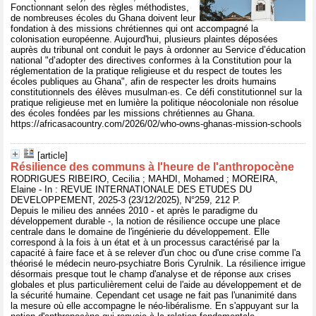
Fonctionnant selon des règles méthodistes,
de nombreuses écoles du Ghana doivent leur
fondation à des missions chrétiennes qui ont accompagné la
colonisation européenne. Aujourd'hui, plusieurs plaintes déposées
auprès du tribunal ont conduit le pays à ordonner au Service d’éducation
national "d’adopter des directives conformes à la Constitution pour la
réglementation de la pratique religieuse et du respect de toutes les
écoles publiques au Ghana", afin de respecter les droits humains
constitutionnels des élèves musulman·es. Ce défi constitutionnel sur la
pratique religieuse met en lumière la politique néocoloniale non résolue
des écoles fondées par les missions chrétiennes au Ghana.
https://africasacountry.com/2026/02/who-owns-ghanas-mission-schools
[article]
Résilience des communs à l'heure de l'anthropocène
RODRIGUES RIBEIRO, Cecilia ; MAHDI, Mohamed ; MOREIRA,
Elaine - In : REVUE INTERNATIONALE DES ETUDES DU
DEVELOPPEMENT, 2025-3 (23/12/2025), N°259, 212 P.
Depuis le milieu des années 2010 - et après le paradigme du
développement durable -, la notion de résilience occupe une place
centrale dans le domaine de l'ingénierie du développement. Elle
correspond à la fois à un état et à un processus caractérisé par la
capacité à faire face et à se relever d'un choc ou d'une crise comme l'a
théorisé le médecin neuro-psychiatre Boris Cyrulnik. La résilience irrigue
désormais presque tout le champ d'analyse et de réponse aux crises
globales et plus particulièrement celui de l'aide au développement et de
la sécurité humaine. Cependant cet usage ne fait pas l'unanimité dans
la mesure où elle accompagne le néo-libéralisme. En s'appuyant sur la