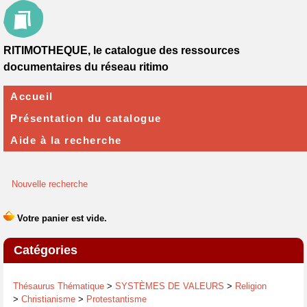
RITIMOTHEQUE, le catalogue des ressources
documentaires du réseau ritimo
Accueil
Présentation du catalogue
Aide à la recherche
Nouvelle recherche
Catégories
Thésaurus Thématique
>
SYSTÈMES DE VALEURS
>
Religion
>
Christianisme
>
Protestantisme