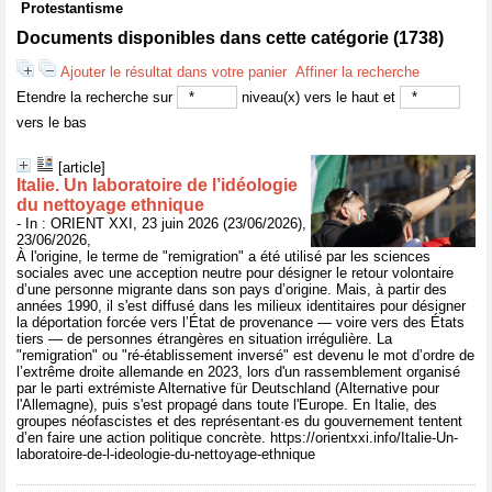
Protestantisme
Documents disponibles dans cette catégorie (
1738
)
Ajouter le résultat dans votre panier
Affiner la recherche
Etendre la recherche sur
niveau(x) vers le haut et
vers le bas
[article]
Italie. Un laboratoire de l’idéologie
du nettoyage ethnique
- In : ORIENT XXI, 23 juin 2026 (23/06/2026),
23/06/2026,
À l'origine, le terme de "remigration" a été utilisé par les sciences
sociales avec une acception neutre pour désigner le retour volontaire
d’une personne migrante dans son pays d’origine. Mais, à partir des
années 1990, il s'est diffusé dans les milieux identitaires pour désigner
la déportation forcée vers l’État de provenance — voire vers des États
tiers — de personnes étrangères en situation irrégulière. La
"remigration" ou "ré-établissement inversé" est devenu le mot d’ordre de
l’extrême droite allemande en 2023, lors d'un rassemblement organisé
par le parti extrémiste Alternative für Deutschland (Alternative pour
l'Allemagne), puis s'est propagé dans toute l'Europe. En Italie, des
groupes néofascistes et des représentant·es du gouvernement tentent
d’en faire une action politique concrète. https://orientxxi.info/Italie-Un-
laboratoire-de-l-ideologie-du-nettoyage-ethnique