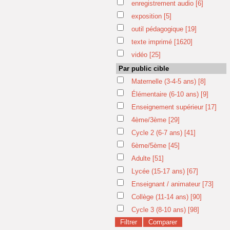
enregistrement audio
[6]
exposition
[5]
outil pédagogique
[19]
texte imprimé
[1620]
vidéo
[25]
Par public cible
Maternelle (3-4-5 ans)
[8]
Élémentaire (6-10 ans)
[9]
Enseignement supérieur
[17]
4ème/3ème
[29]
Cycle 2 (6-7 ans)
[41]
6ème/5ème
[45]
Adulte
[51]
Lycée (15-17 ans)
[67]
Enseignant / animateur
[73]
Collège (11-14 ans)
[90]
Cycle 3 (8-10 ans)
[98]