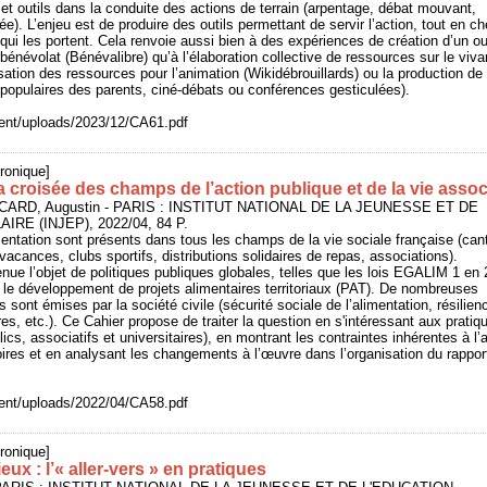
t outils dans la conduite des actions de terrain (arpentage, débat mouvant,
e). L’enjeu est de produire des outils permettant de servir l’action, tout en c
 qui les portent. Cela renvoie aussi bien à des expériences de création d’un out
 bénévolat (Bénévalibre) qu’à l’élaboration collective de ressources sur le viv
sation des ressources pour l’animation (Wikidébrouillards) ou la production de 
és populaires des parents, ciné-débats ou conférences gesticulées).
ntent/uploads/2023/12/CA61.pdf
ronique]
la croisée des champs de l’action publique et de la vie assoc
ICARD, Augustin - PARIS : INSTITUT NATIONAL DE LA JEUNESSE ET DE
RE (INJEP), 2022/04, 84 P.
imentation sont présents dans tous les champs de la vie sociale française (can
vacances, clubs sportifs, distributions solidaires de repas, associations).
enue l’objet de politiques publiques globales, telles que les lois EGALIM 1 en 
le développement de projets alimentaires territoriaux (PAT). De nombreuses
 sont émises par la société civile (sécurité sociale de l’alimentation, résilien
ires, etc.). Ce Cahier propose de traiter la question en s'intéressant aux prati
ics, associatifs et universitaires), en montrant les contraintes inhérentes à l
toires et en analysant les changements à l’œuvre dans l’organisation du rappo
ntent/uploads/2022/04/CA58.pdf
ronique]
ieux : l’« aller-vers » en pratiques