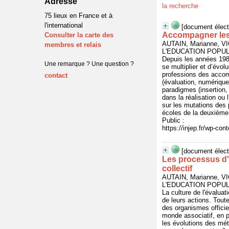
Adresse
la recherche
75 lieux en France et à
l'international
[document élect
Accompagner les 
Consulter la carte des
AUTAIN, Marianne, V
membres et relais
L'EDUCATION POPULAI
Depuis les années 1980
Une remarque ? Une question ?
se multiplier et d’évol
professions des accomp
contact
(évaluation, numérique
paradigmes (insertion,
dans la réalisation ou
sur les mutations des 
écoles de la deuxième 
Public :
https://injep.fr/wp-co
[document élect
Les processus d'é
collectif
AUTAIN, Marianne, V
L'EDUCATION POPULAI
La culture de l'évaluat
de leurs actions. Toute
des organismes officie
monde associatif, en p
les évolutions des mét