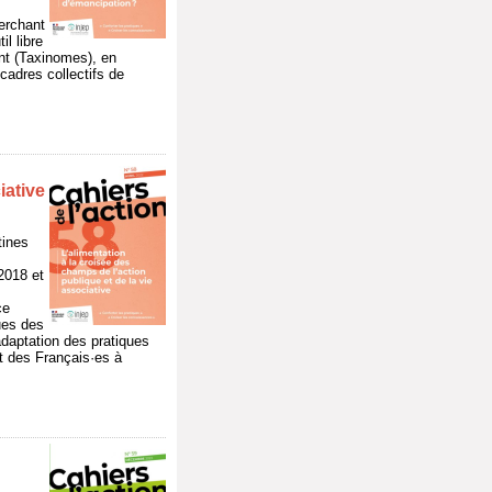
herchant
il libre
ant (Taxinomes), en
cadres collectifs de
iative
tines
2018 et
ce
ques des
’adaptation des pratiques
rt des Français·es à