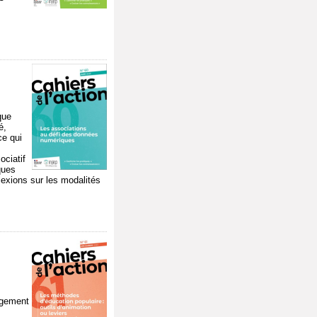
que
é,
ce qui
ociatif
ques
lexions sur les modalités
agement