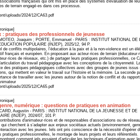
sociations françaises qui ont mis en place des systèmes d'évaluation de leurs
ces de terrain engagé·es dans ces processus.
ntent/uploads/2024/12/CA63.pdf
ronique]
aix : pratiques des professionnels de jeunesse
IMOTEO, Joaquim ; PORTE, Emmanuel - PARIS : INSTITUT NATIONAL DE 
DUCATION POPULAIRE (INJEP), 2025/12, 94 P.
 de conflits multipolaires, l’éducation à la paix et à la non-violence est un é
tif français et européen. En proposant aux acteur·rices de terrain (éducateur·r
teur·rices de réseaux, etc.) de partager leurs pratiques professionnelles, ce C
 l'articulation du travail pédagogique avec les conceptions de la citoyenneté. L
nte des pratiques pédagogiques collectives avec des groupes de jeunes issus
ns, qui mettent en valeur le travail sur l’histoire et la mémoire. La seconde pa
rtance de travailler avec les jeunes autour de la notion de conflit et du rapport
animateur
ntent/uploads/2025/12/CA65.pdf
ronique]
enre, numérique : questions de pratiques en animation
ICARD, Augustin - PARIS : INSTITUT NATIONAL DE LA JEUNESSE ET DE
RE (INJEP), 2024/07, 101 P.
ontributions d'animateur·rices et de responsables d’associations ou de résea
 qui cherchent à s’adapter aux enjeux sociétaux actuels (environnement, gen
nteraction avec les jeunes. Iels ont pris conscience de la nécessité d'opérer 
 pratiques professionnelles, le montage de leurs projets et leurs référentiels.
montrent comment iels essaient d’articuler les techniques d’animation avec l