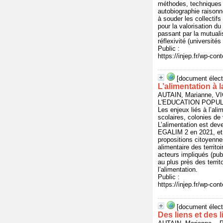
méthodes, techniques e
autobiographie raisonné
à souder les collectifs
pour la valorisation du
passant par la mutuali
réflexivité (universit
Public :
https://injep.fr/wp-co
[document élect
L’alimentation à 
AUTAIN, Marianne, V
L'EDUCATION POPULAI
Les enjeux liés à l’al
scolaires, colonies de 
L’alimentation est dev
EGALIM 2 en 2021, et 
propositions citoyennes
alimentaire des territo
acteurs impliqués (publ
au plus près des terri
l’alimentation.
Public :
https://injep.fr/wp-co
[document élect
Des liens et des l