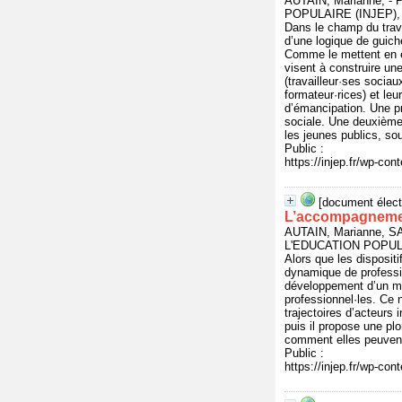
AUTAIN, Marianne, 
POPULAIRE (INJEP), 2
Dans le champ du trava
d’une logique de guiche
Comme le mettent en é
visent à construire une
(travailleur·ses sociau
formateur·rices) et le
d’émancipation. Une pr
sociale. Une deuxième 
les jeunes publics, so
Public :
https://injep.fr/wp-co
[document élect
L’accompagnement
AUTAIN, Marianne, S
L'EDUCATION POPULAI
Alors que les disposit
dynamique de professi
développement d’un ma
professionnel·les. Ce n
trajectoires d’acteurs 
puis il propose une pl
comment elles peuvent s
Public :
https://injep.fr/wp-co