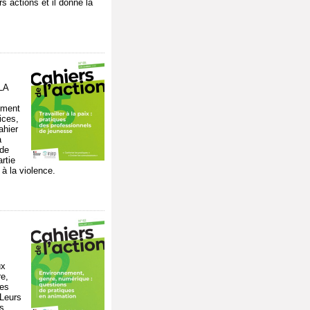
 actions et il donne la
LA
lément
ices,
ahier
a
 de
rtie
 à la violence.
ux
re,
des
 Leurs
es