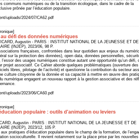
es communs numériques ou de la transition écologique, dans le cadre de la
clusive prônée par l’éducation populaire.
ntent/uploads/2024/07/CA62.pdf
ronique]
 au défi des données numériques
ICARD, Augustin - PARIS : INSTITUT NATIONAL DE LA JEUNESSE ET DE
RE (INJEP), 2023/06, 98 P.
ssociations françaises, confrontées dans leur quotidien aux enjeux du numéri
al sur la protection des données), open data, données personnelles, sécurit
, l’essor des usages numériques constitue autant une opportunité qu’un défi, 
eur projet associatif. Ce Cahier aborde quelques problématiques (ouverture des
iels libres, pilotage de l’activité) et questionne la contribution du secteur ass
e culture citoyenne de la donnée et sa capacité à mettre en œuvre des prati
 du numérique engagent un nouveau rapport à la gestion associative et des réf
vernance.
ntent/uploads/2023/06/CA60.pdf
ronique]
ucation populaire : outils d'animation ou leviers
ICARD, Augustin - PARIS : INSTITUT NATIONAL DE LA JEUNESSE ET DE
RE (INJEP), 2023/12, 105 P.
 aux pratiques d’éducation populaire dans le champ de la formation, de l’eng
ation socioculturelle. Il revient notamment sur la place prise par les nouvelles