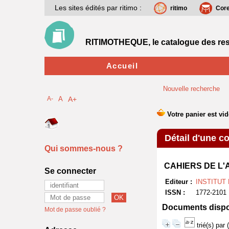
Les sites édités par ritimo :
ritimo
Cor
RITIMOTHEQUE, le catalogue des res
Accueil
Nouvelle recherche
A-
A
A+
Détail d'une co
Qui sommes-nous ?
CAHIERS DE L'
Se connecter
Editeur :
INSTITUT
ISSN :
1772-2101
Documents dispon
Mot de passe oublié ?
trié(s) par