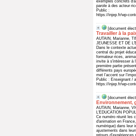
exemples concrets d'as
parole à des acteur·ri
Public :
https://injep.fr/wp-co
[document élect
Travailler à la p
AUTAIN, Marianne, T
JEUNESSE ET DE L'E
Dans le contexte actuel
central du projet éduca
formateur·rices, anima
invite à s'intéresser à
première partie prése
différents pays europée
met l’accent sur l’impo
Public : Enseignant / 
https://injep.fr/wp-co
[document élect
Environnement, g
AUTAIN, Marianne, V
L'EDUCATION POPULAI
Ce numéro réunit les c
d'animation en France,
numérique) dans leur i
ajustements dans leurs
retours d’expériences 