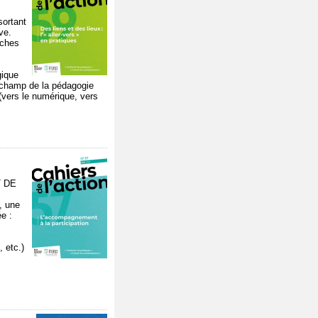
sortant
ve.
rches
gique
e champ de la pédagogie
(vers le numérique, vers
T DE
, une
e :
, etc.)