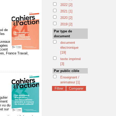
2022
[2]
2021
[1]
2020
[2]
2019
[2]
ssé de
Par type de
 les
document
ouveaux
document
gagées
électronique
accent
[19]
es, France Travail,
texte imprimé
[3]
Par public cible
Enseignant /
animateur
[1]
gulier
cement
n vu du
et sur