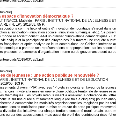
ntent/uploads/2020/12/ca56.pdf
ronique]
un espace d’innovation démocratique ?
LT-TINACCI, Mathilde - PARIS : INSTITUT NATIONAL DE LA JEUNESSE E
RE (INJEP), 2019/03, 85 P.
ssociations comme lieux et outils d’innovation démocratique s’inscrit dans un
ction à l’innovation (innovation sociale, innovation numérique, etc.). Se posen
e monde associatif constitue-t-il un creuset d’innovations démocratiques ? Est
a vie civique et la participation des citoyen·nes ? À travers une enquête auprè
ns françaises et après analyse de leurs contributions, ce Cahier s’intéresse a
émocratique à partir de ses représentations et appropriations par les associat
urs pratiques et exemples d’organisation interne ou de gouvernance sont au 
ntent/uploads/2019/03/ca53.pdf
ronique]
ées de jeunesse : une action publique renouvelée ?
- PARIS : INSTITUT NATIONAL DE LA JEUNESSE ET DE L'EDUCATION
2019/09, 103 P.
issements d’avenir (PIA) avec ses "Projets innovants en faveur de la jeunes
t français, invite à la mise en œuvre d’une politique territoriale de jeunesse 
tes thématiques. Les projets retenus visent à améliorer la cohérence de l’offre
conçus sur une durée suffisamment longue (de trois à cinq ans) pour en analy
herche à comprendre les modalités organisationnelles imaginées par les terri
sources locales mobilisées pour la mise en œuvre de cette politique transversal
 diversité des initiatives sur chaque territoire concerné (rural, urbain, outre-m
ions ou par des associations), mais aussi du profil des contributeur·rices (che