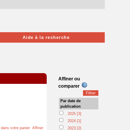
Aide à la recherche
Affiner ou
comparer
Par date de
publication
2025
[3]
2024
[1]
t dans votre panier
Affiner
2023
[2]