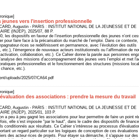
ronique]
jeunes vers l'insertion professionnelle
ICARD, Augustin - PARIS : INSTITUT NATIONAL DE LA JEUNESSE ET DE
RE (INJEP), 2025/07, 88 P.
, les dispositifs en faveur de l’insertion professionnelle des jeunes n’ont ce
uer pour faire face à la précarisation du marché de l’emploi. Dans ce contexte,
agnateur·rices se redéfinissent en permanence, avec l’évolution des outils
, etc.), l’émergence de nouveaux acteurs institutionnels ou l’affirmation de n
 activation, collaboration, etc.). Ce Cahier donne la parole aux personnes en
 l’analyse des missions d’accompagnement des jeunes vers l’emploi et met l'
pratiques professionnelles et le fonctionnement des structures (missions local
chance, etc.).
ntent/uploads/2025/07/CA64.pdf
ronique]
valuation des associations : prendre la mesure du travail
ICARD, Augustin - PARIS : INSTITUT NATIONAL DE LA JEUNESSE ET DE
RE (INJEP), 2025/01, 103 P.
ion a peu à peu gagné les associations pour leur permettre de faire un point ré
fois, elle s’est imposée "par le haut", dans le cadre des dispositifs de finan
ls conditionnés aux résultats. Ce Cahier s’intéresse au processus d'évaluatio
ortant un regard particulier sur les logiques de conception de ces évaluations 
iers des acteur·rices de projets. Pour étayer sa démarche, il s'appuie sur des