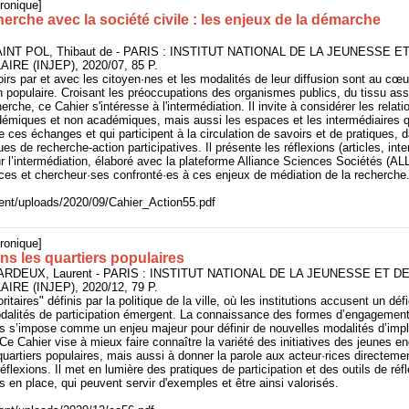
ronique]
herche avec la société civile : les enjeux de la démarche
AINT POL, Thibaut de - PARIS : INSTITUT NATIONAL DE LA JEUNESSE E
RE (INJEP), 2020/07, 85 P.
irs par et avec les citoyen·nes et les modalités de leur diffusion sont au cœ
populaire. Croisant les préoccupations des organismes publics, du tissu asso
rche, ce Cahier s'intéresse à l'intermédiation. Il invite à considérer les relati
adémiques et non académiques, mais aussi les espaces et les intermédiaires q
e ces échanges et qui participent à la circulation de savoirs et de pratiques, 
 de recherche-action participatives. Il présente les réflexions (articles, inte
ur l’intermédiation, élaboré avec la plateforme Alliance Sciences Sociétés (AL
ices et chercheur·ses confronté·es à ces enjeux de médiation de la recherche
ntent/uploads/2020/09/Cahier_Action55.pdf
ronique]
s les quartiers populaires
ARDEUX, Laurent - PARIS : INSTITUT NATIONAL DE LA JEUNESSE ET D
RE (INJEP), 2020/12, 79 P.
ritaires" définis par la politique de la ville, où les institutions accusent un défi
odalités de participation émergent. La connaissance des formes d’engagement
es s’impose comme un enjeu majeur pour définir de nouvelles modalités d’impl
 Ce Cahier vise à mieux faire connaître la variété des initiatives des jeunes e
quartiers populaires, mais aussi à donner la parole aux acteur·rices directeme
flexions. Il met en lumière des pratiques de participation et des outils de réf
es en place, qui peuvent servir d'exemples et être ainsi valorisés.