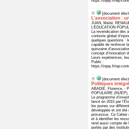
https://injep.fr/wp-co
[document élect
L’association : 
JUAN, Maïté, RENAU
L'EDUCATION POPULAI
La revendication des a
contexte global d’injon
quelques questions : l
capable de renforcer l
quinzaine d’associatio
concept d’innovation d
Leurs expériences, le
Public :
https://injep.fr/wp-co
[document élect
Politiques intégr
ABADIE, Florence, 
POPULAIRE (INJEP), 
Le programme d’invest
lancé en 2015 par l’Éta
les jeunes sur différen
développée et ont été 
processus. Ce Cahier c
et à identifier les res
rend aussi compte de la
portés par des institut