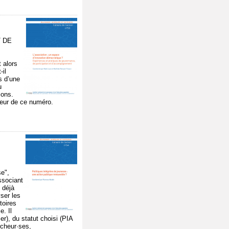
T DE
t alors
-il
s d’une
u
ions.
cœur de ce numéro.
se",
associant
 déjà
ser les
toires
e. Il
er), du statut choisi (PIA
rcheur·ses,