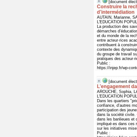
[document élect
Construire la rec
d’intermédiation
AUTAIN, Marianne, S
L'EDUCATION POPULAI
La production des savo
démarches d’éducation 
et du monde de la reche
entre acteur·rices ac
contribuent à construir
contexte des dynamiques
du groupe de travail s
pratiques des acteur·r
Public :
https://injep.fr/wp-co
[document élect
L’engagement dan
AROUCHE, Sophia, L
L'EDUCATION POPULAI
Dans les quartiers "prio
confiance, d’autres m
participation des jeun
dans la société civile.
dans les banlieues et 
impliqué·es dans ces ré
sur les initiatives mis
Public :