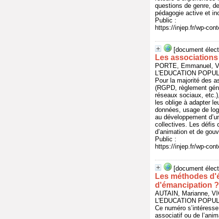
questions de genre, d
pédagogie active et in
Public :
https://injep.fr/wp-co
[document élect
Les associations
PORTE, Emmanuel, V
L'EDUCATION POPULAI
Pour la majorité des a
(RGPD, règlement génér
réseaux sociaux, etc.)
les oblige à adapter l
données, usage de logic
au développement d’un
collectives. Les défis
d’animation et de gou
Public :
https://injep.fr/wp-co
[document élect
Les méthodes d'éd
d'émancipation ?
AUTAIN, Marianne, V
L'EDUCATION POPULAI
Ce numéro s’intéresse
associatif ou de l’anim