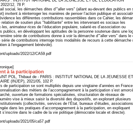
- PARIS : INSTITUT NATIONAL DE LA JEUNESSE ET DE L'EDUCATION
022/12, 78 P.
il social, les démarches dites d’"aller vers" (allant au-devant des publics en 
t) invitent à réinterroger les manières de penser l’action publique et associati
vidence les différentes contributions rassemblées dans ce Cahier, les déma
 relation de soutien plus "habilitante" entre les intervenant·es sociaux·les
x·les, animateur·rices de l’éducation populaire, salarié·es d’association ou
urs publics, en développant les aptitudes de la personne soutenue dans une lo
emière série de contributions donne à voir la démarche d’"aller vers" dans l
série de contributions interroge trois modalités de recours à cette démarche 
utien à l'engagement bénévole).
ntent/uploads/2022/12/CA59.pdf
ronique]
 à la participation
AINT POL, Thibaut de - PARIS : INSTITUT NATIONAL DE LA JEUNESSE E
RE (INJEP), 2021/05, 102 P.
ifs de participation se sont multipliés depuis une vingtaine d’années en France
onnalisation des métiers de l’accompagnement à la participation s’est amorcé
rché, ouverture de formations spécialisées, structuration de réseaux de
uméro vise à mieux saisir la diversité des dispositifs, en explorant plusieurs
institutionnels (collectivités, services de l’État, bureaux d’études, associations
ongée dans les pratiques d’accompagnement à la participation, en expliquant
’inscrire dans le cadre de la vie politique (démocratie locale et directe).
ntent/uploads/2021/05/ca57.pdf