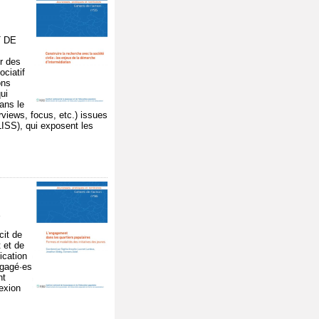
T DE
ur des
ciatif
ons
ui
dans le
rviews, focus, etc.) issues
LISS), qui exposent les
.
E
cit de
 et de
ication
ngagé·es
nt
lexion