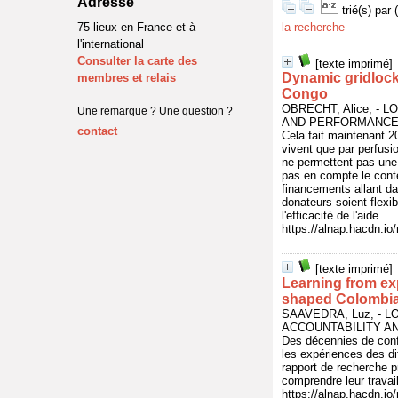
Adresse
trié(s) par
75 lieux en France et à
la recherche
l'international
Consulter la carte des
[texte imprimé]
Dynamic gridlock
membres et relais
Congo
OBRECHT, Alice, -
Une remarque ? Une question ?
AND PERFORMANCE I
contact
Cela fait maintenant 2
vivent que par perfusi
ne permettent pas une 
pas en compte le conte
financements allant da
donateurs soient flexi
l'efficacité de l'aide.
https://alnap.hacdn.i
[texte imprimé]
Learning from ex
shaped Colombi
SAAVEDRA, Luz, - 
ACCOUNTABILITY AN
Des décennies de confl
les expériences des di
rapport de recherche 
comprendre leur travail
https://alnap.hacdn.i