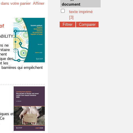
t dans votre panier
Affiner
document
texte imprimé
[3]
of
ABILITY
ns ne
itaire
nent
 que des
t les
s barrières qui empêchent
iques et
 Ce
x