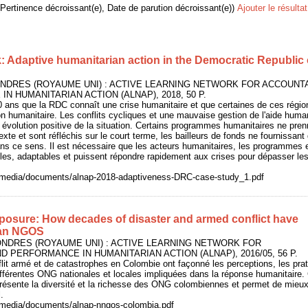
(Pertinence décroissant(e), Date de parution décroissant(e))
Ajouter le résulta
: Adaptive humanitarian action in the Democratic Republic 
 LONDRES (ROYAUME UNI) : ACTIVE LEARNING NETWORK FOR ACCOUNT
N HUMANITARIAN ACTION (ALNAP), 2018, 50 P.
0 ans que la RDC connaît une crise humanitaire et que certaines de ces régio
on humanitaire. Les conflits cycliques et une mauvaise gestion de l'aide human
évolution positive de la situation. Certains programmes humanitaires ne pren
xte et sont réfléchis sur le court terme, les bailleurs de fonds ne fournissant
ns ce sens. Il est nécessaire que les acteurs humanitaires, les programmes e
bles, adaptables et puissent répondre rapidement aux crises pour dépasser le
o/media/documents/alnap-2018-adaptiveness-DRC-case-study_1.pdf
posure: How decades of disaster and armed conflict have
an NGOS
LONDRES (ROYAUME UNI) : ACTIVE LEARNING NETWORK FOR
D PERFORMANCE IN HUMANITARIAN ACTION (ALNAP), 2016/05, 56 P.
it armé et de catastrophes en Colombie ont façonné les perceptions, les prat
fférentes ONG nationales et locales impliquées dans la réponse humanitaire.
présente la diversité et la richesse des ONG colombiennes et permet de mieu
.
o/media/documents/alnap-nngos-colombia.pdf