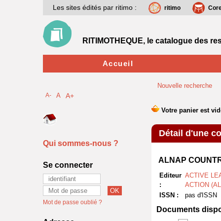
Les sites édités par ritimo :
ritimo
Cor
RITIMOTHEQUE, le catalogue des res
Accueil
Nouvelle recherche
A-
A
A+
Détail d'une co
Qui sommes-nous ?
ALNAP COUNTR
Se connecter
Editeur
ACTIVE LE
:
ACTION (A
ISSN :
pas d'ISSN
Mot de passe oublié ?
Documents dispon