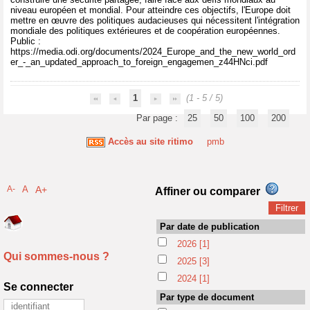
niveau européen et mondial. Pour atteindre ces objectifs, l'Europe doit
mettre en œuvre des politiques audacieuses qui nécessitent l'intégration
mondiale des politiques extérieures et de coopération européennes.
Public :
https://media.odi.org/documents/2024_Europe_and_the_new_world_ord
er_-_an_updated_approach_to_foreign_engagemen_z44HNci.pdf
1
(1 - 5 / 5)
Par page :
25
50
100
200
Accès au site ritimo
pmb
A-
A
A+
Affiner ou comparer
Par date de publication
2026
[1]
Qui sommes-nous ?
2025
[3]
2024
[1]
Se connecter
Par type de document