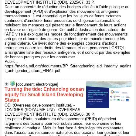
DEVELOPMENT INSTITUTE (ODI), 2025/07, 33 P.
Dans un contexte de réduction des budgets alloués à l'aide publique au
développement (APD) et d'explosion des mouvements anti-genre
transnationaux, il est essentiel que les bailleurs de fonds externes
continuent d'améliorer leurs processus de diligence raisonnable et
réduisent les menaces qui pèsent sur le financement de leurs actions
en faveur de l'égalité de genre. Cet outil à destination des acteurs de
l'APD vise à expliquer les modes de fonctionnement des mouvements
anti-genre et fournir des pistes pour identifier de manière précoce les
signes d'alerte. Ce livret donne des exemples concrets d'actions
entreprises contre les droits des femmes et des personnes LGBTQI+
ainsi qu'une liste des réseaux anti-genre, et il conclut par des exemples
de bonnes pratiques pour les contourner.
Public :
https://media.odi.org/documents/BP_Strengthening_aid_integrity_agains
t_anti-gender_actors_FINAL.pdf
[document électronique]
Turning the tide: Enhancing ocean
equity for Small Island Developing
States
ODI (Overseas development institute), -
LONDRES (ROYAUME UNI) : OVERSEAS
DEVELOPMENT INSTITUTE (ODI), 2025/06, 30 P.
Les petits États insulaires en développement (PEID) dépendent
largement des océans pour leur subsistance, leur économie et leur
résilience climatique. Mais ils font face à des inégalités croissantes
dans l'accès aux ressources naturelles des océans, leur gestion et leur