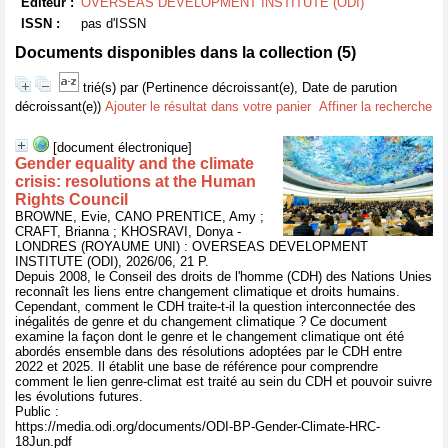
Editeur :
OVERSEAS DEVELOPMENT INSTITUTE (ODI)
ISSN :
pas d'ISSN
Documents disponibles dans la collection (
5
)
trié(s) par
(Pertinence décroissant(e), Date de parution
décroissant(e))
Ajouter le résultat dans votre panier
Affiner la recherche
[document électronique]
Gender equality and the climate
crisis: resolutions at the Human
Rights Council
BROWNE, Evie, CANO PRENTICE, Amy ;
CRAFT, Brianna ; KHOSRAVI, Donya -
LONDRES (ROYAUME UNI) : OVERSEAS DEVELOPMENT
INSTITUTE (ODI), 2026/06, 21 P.
Depuis 2008, le Conseil des droits de l'homme (CDH) des Nations Unies
reconnaît les liens entre changement climatique et droits humains.
Cependant, comment le CDH traite-t-il la question interconnectée des
inégalités de genre et du changement climatique ? Ce document
examine la façon dont le genre et le changement climatique ont été
abordés ensemble dans des résolutions adoptées par le CDH entre
2022 et 2025. Il établit une base de référence pour comprendre
comment le lien genre-climat est traité au sein du CDH et pouvoir suivre
les évolutions futures.
Public :
https://media.odi.org/documents/ODI-BP-Gender-Climate-HRC-
18Jun.pdf