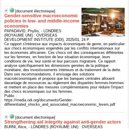
[document électronique]
Gender-sensitive macroeconomic
policies in low- and middle-income
economies
PAPADAVID, Phyllis, - LONDRES
(ROYAUME UNI) : OVERSEAS
DEVELOPMENT INSTITUTE (ODI), 2025/01, 24 P.
Ce rapport s'intéresse aux impacts économiques de genre, en particulier
aux chocs économiques engendrés par les conflits internationaux sur
les économies africaines. Ces chocs ont des conséquences différentes
sur les femmes, en fonction de leur situation économique, leurs
conditions de vie, leur santé et leur parcours migratoire. Ce rapport
analyse spécifiquement les dimensions genrées de la politique
monétaire, des investissements intérieurs et du traitement de la dette.
Dans ses recommandations, il envisage des solutions
macroéconomiques et propose que les banques centrales allouent
davantage de ressources au règlement des disparités femmes-hommes
et mettent en place des mesures complémentaires pour réduire l'impact
des chocs économiques sur les femmes.
Public :
https://media.odi.org/documents/Gender-
differentiated_shocks_and_associated_macroeconomic_levers.pdf
[document électronique]
Strengthening aid integrity against anti-gender actors
BURNI, Alice, - LONDRES (ROYAUME UNI) : OVERSEAS