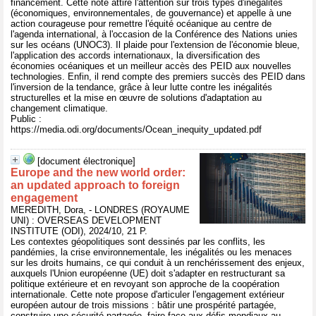
financement. Cette note attire l'attention sur trois types d'inégalités
(économiques, environnementales, de gouvernance) et appelle à une
action courageuse pour remettre l'équité océanique au centre de
l'agenda international, à l'occasion de la Conférence des Nations unies
sur les océans (UNOC3). Il plaide pour l'extension de l'économie bleue,
l'application des accords internationaux, la diversification des
économies océaniques et un meilleur accès des PEID aux nouvelles
technologies. Enfin, il rend compte des premiers succès des PEID dans
l'inversion de la tendance, grâce à leur lutte contre les inégalités
structurelles et la mise en œuvre de solutions d'adaptation au
changement climatique.
Public :
https://media.odi.org/documents/Ocean_inequity_updated.pdf
[document électronique]
Europe and the new world order:
an updated approach to foreign
engagement
MEREDITH, Dora, - LONDRES (ROYAUME
UNI) : OVERSEAS DEVELOPMENT
INSTITUTE (ODI), 2024/10, 21 P.
Les contextes géopolitiques sont dessinés par les conflits, les
pandémies, la crise environnementale, les inégalités ou les menaces
sur les droits humains, ce qui conduit à un renchérissement des enjeux,
auxquels l'Union européenne (UE) doit s'adapter en restructurant sa
politique extérieure et en revoyant son approche de la coopération
internationale. Cette note propose d'articuler l'engagement extérieur
européen autour de trois missions : bâtir une prospérité partagée,
construire une sécurité partagée, faire face aux défis mondiaux au