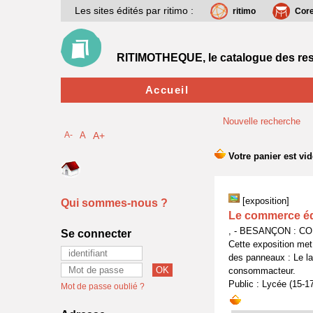
Les sites édités par ritimo :
ritimo
Cor
RITIMOTHEQUE, le catalogue des res
Accueil
Nouvelle recherche
A-
A
A+
[exposition]
Qui sommes-nous ?
Le commerce éq
, - BESANÇON : C
Se connecter
Cette exposition met
des panneaux : Le la
consommacteur.
Public : Lycée (15-1
Mot de passe oublié ?