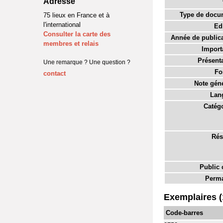
Adresse
Type de docu
75 lieux en France et à
l'international
Edi
Consulter la carte des
Année de publica
membres et relais
Import
Présenta
Une remarque ? Une question ?
Fo
contact
Note géné
Lan
Catégo
Rés
Public c
Perma
Exemplaires (
Code-barres