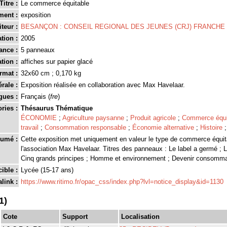
Titre :
Le commerce équitable
ment :
exposition
teur :
BESANÇON : CONSEIL REGIONAL DES JEUNES (CRJ) FRANCH
tion :
2005
ance :
5 panneaux
tion :
affiches sur papier glacé
rmat :
32x60 cm ; 0,170 kg
rale :
Exposition réalisée en collaboration avec Max Havelaar.
gues :
Français (
fre
)
ries :
Thésaurus Thématique
ÉCONOMIE
;
Agriculture paysanne
;
Produit agricole
;
Commerce équi
travail
;
Consommation responsable
;
Économie alternative
;
Histoire
umé :
Cette exposition met uniquement en valeur le type de commerce équit
l'association Max Havelaar. Titres des panneaux : Le label a germé ; L
Cinq grands principes ; Homme et environnement ; Devenir consomma
ible :
Lycée (15-17 ans)
link :
https://www.ritimo.fr/opac_css/index.php?lvl=notice_display&id=1130
1)
Cote
Support
Localisation