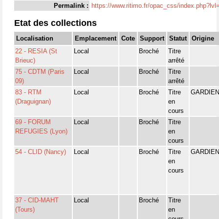
Permalink :
https://www.ritimo.fr/opac_css/index.php?lv
Etat des collections
Localisation
Emplacement
Cote
Support
Statut
Origine
22 - RESIA (St
Local
Broché
Titre
Brieuc)
arrêté
75 - CDTM (Paris
Local
Broché
Titre
09)
arrêté
83 - RTM
Local
Broché
Titre
GARDIE
(Draguignan)
en
cours
69 - FORUM
Local
Broché
Titre
REFUGIES (Lyon)
en
cours
54 - CLID (Nancy)
Local
Broché
Titre
GARDIE
en
cours
37 - CID-MAHT
Local
Broché
Titre
(Tours)
en
cours