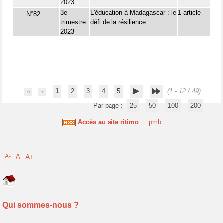
2023
3e
L'éducation à Madagascar : le
1 article
N°82
trimestre
défi de la résilience
2023
1
2
3
4
5
(1 - 12 / 49)
Par page :
25
50
100
200
Accès au site ritimo
pmb
A-
A
A+
Qui sommes-nous ?