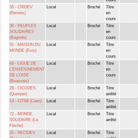
35 - CRIDEV
Local
Broché
Titre
(Rennes)
en
cours
30 - PEUPLES
Local
Broché
Titre
SOLIDAIRES
en
(Bagnols)
cours
91 - MAISON DU
Local
Broché
Titre
MONDE (Evry)
en
cours
60 - LIGUE DE
Local
Broché
Titre
L'ENSEIGNEMENT
en
DE L'OISE
cours
(Beauvais)
29 - CICODES
Local
Broché
Titre
(Quimper)
arrêté
14 - CITIM (Caen)
Local
Broché
Titre
arrêté
72 - MONDE
Local
Broché
Titre
SOLIDAIRE (La
arrêté
Flèche)
25 - RECIDEV
Local
Broché
Titre