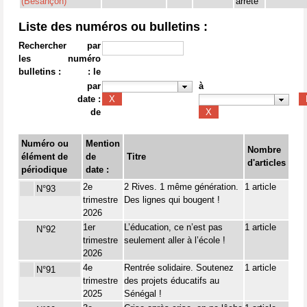
(Besançon)
arrêté
Liste des numéros ou bulletins :
Rechercher
par
les
numéro
bulletins :
: le
par
à
date :
de
Numéro ou
Mention
Nombre
élément de
de
Titre
d'articles
périodique
date :
2e
2 Rives. 1 même génération.
1 article
N°93
trimestre
Des lignes qui bougent !
2026
1er
L’éducation, ce n’est pas
1 article
N°92
trimestre
seulement aller à l’école !
2026
4e
Rentrée solidaire. Soutenez
1 article
N°91
trimestre
des projets éducatifs au
2025
Sénégal !