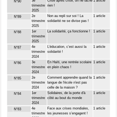
3e
Crise après crise, on ne lâche
1 article
N°90
trimestre
rien !
2025
2e
Non au repli sur soi ! La
1 article
N°89
trimestre
solidarité ne se divise pas !
2025
1er
La solidarité, ça fonctionne !
1 article
N°88
trimestre
2025
4e
L’éducation, c’est aussi la
1 article
N°87
trimestre
solidarité !
2024
3e
En Haïti, une rentrée scolaire
1 article
N°86
trimestre
en plein chaos !
2024
2e
Comment apprendre quand la
1 article
N°85
trimestre
langue de l'école n'est pas
2024
celle de la maison ?
1er
Solidaires, de la porte d'à
1 article
N°84
trimestre
côté au bout du monde
2024
4e
Face aux crises mondiales,
1 article
N°83
trimestre
les jeunesses s’engagent !