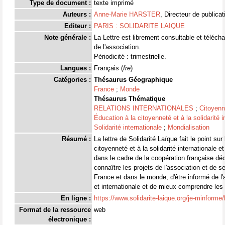
Type de document :
texte imprimé
Auteurs :
Anne-Marie HARSTER
, Directeur de publicat
Editeur :
PARIS : SOLIDARITE LAIQUE
Note générale :
La Lettre est librement consultable et télécha
de l'association.
Périodicité : trimestrielle.
Langues :
Français (
fre
)
Catégories :
Thésaurus Géographique
France
;
Monde
Thésaurus Thématique
RELATIONS INTERNATIONALES
;
Citoyenn
Éducation à la citoyenneté et à la solidarité 
Solidarité internationale
;
Mondialisation
Résumé :
La lettre de Solidarité Laïque fait le point sur
citoyenneté et à la solidarité internationale 
dans le cadre de la coopération française déc
connaître les projets de l'association et de
France et dans le monde, d'être informé de l'a
et internationale et de mieux comprendre le
En ligne :
https://www.solidarite-laique.org/je-minforme/la
Format de la ressource
web
électronique :