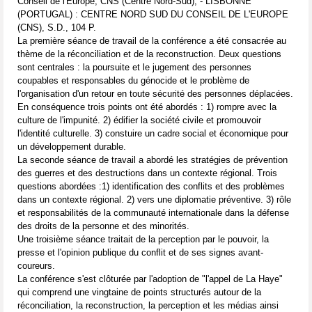
Conseil de l'Europe, CNS (Centre Nord-Sud), - LISBONNE
(PORTUGAL) : CENTRE NORD SUD DU CONSEIL DE L'EUROPE
(CNS), S.D., 104 P.
La première séance de travail de la conférence a été consacrée au
thème de la réconciliation et de la reconstruction. Deux questions
sont centrales : la poursuite et le jugement des personnes
coupables et responsables du génocide et le problème de
l'organisation d'un retour en toute sécurité des personnes déplacées.
En conséquence trois points ont été abordés : 1) rompre avec la
culture de l'impunité. 2) édifier la société civile et promouvoir
l'identité culturelle. 3) constuire un cadre social et économique pour
un développement durable.
La seconde séance de travail a abordé les stratégies de prévention
des guerres et des destructions dans un contexte régional. Trois
questions abordées :1) identification des conflits et des problèmes
dans un contexte régional. 2) vers une diplomatie préventive. 3) rôle
et responsabilités de la communauté internationale dans la défense
des droits de la personne et des minorités.
Une troisième séance traitait de la perception par le pouvoir, la
presse et l'opinion publique du conflit et de ses signes avant-
coureurs.
La conférence s'est clôturée par l'adoption de "l'appel de La Haye"
qui comprend une vingtaine de points structurés autour de la
réconciliation, la reconstruction, la perception et les médias ainsi