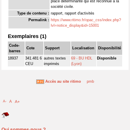
place déterminante qui est reconnue à la
société civile.
Type de contenu :
rapport, rapport d'activités
Permalink :
https://www.ritimo.fr/opac_css/index.php?
lvl=notice_display&id=15001
Exemplaires (1)
Code-
Cote
Support
Localisation
Disponibilité
barres
18937
341.481 6
autres textes
69 - BU HDL
Disponible
CEU
imprimés
(Lyon)
Accès au site ritimo
pmb
A-
A
A+
Qui sommes-nous ?