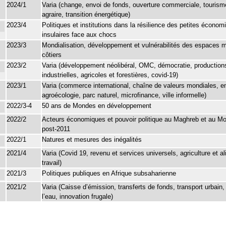
2024/1
Varia (change, envoi de fonds, ouverture commerciale, touris
agraire, transition énergétique)
2023/4
Politiques et institutions dans la résilience des petites économ
insulaires face aux chocs
2023/3
Mondialisation, développement et vulnérabilités des espaces m
côtiers
2023/2
Varia (développement néolibéral, OMC, démocratie, production
industrielles, agricoles et forestières, covid-19)
2023/1
Varia (commerce international, chaîne de valeurs mondiales, e
agroécologie, parc naturel, microfinance, ville informelle)
2022/3-4
50 ans de Mondes en développement
2022/2
Acteurs économiques et pouvoir politique au Maghreb et au M
post-2011
2022/1
Natures et mesures des inégalités
2021/4
Varia (Covid 19, revenu et services universels, agriculture et a
travail)
2021/3
Politiques publiques en Afrique subsaharienne
2021/2
Varia (Caisse d’émission, transferts de fonds, transport urbain,
l’eau, innovation frugale)