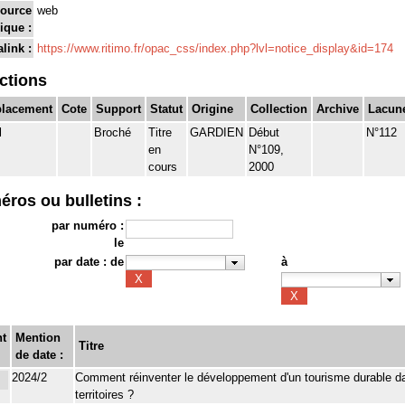
source
web
ique :
link :
https://www.ritimo.fr/opac_css/index.php?lvl=notice_display&id=174
ections
lacement
Cote
Support
Statut
Origine
Collection
Archive
Lacun
l
Broché
Titre
GARDIEN
Début
N°112
en
N°109,
cours
2000
éros ou bulletins :
par numéro :
le
par date : de
à
t
Mention
Titre
de date :
2024/2
Comment réinventer le développement d'un tourisme durable d
territoires ?