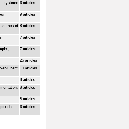
me, système
6 articles
ies
9 articles
aritimes et
8 articles
s
7 articles
mploi,
7 articles
26 articles
oyen-Orient
10 articles
8 articles
limentation,
8 articles
8 articles
 prix de
6 articles