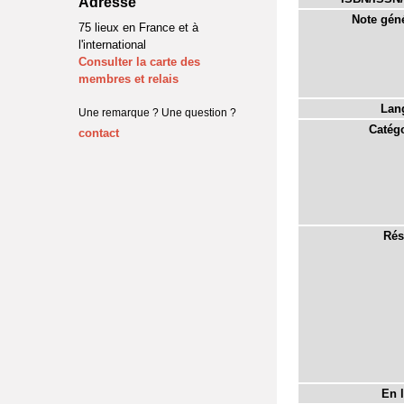
Adresse
Note géné
75 lieux en France et à
l'international
Consulter la carte des
membres et relais
Lan
Une remarque ? Une question ?
Catégo
contact
Rés
En l