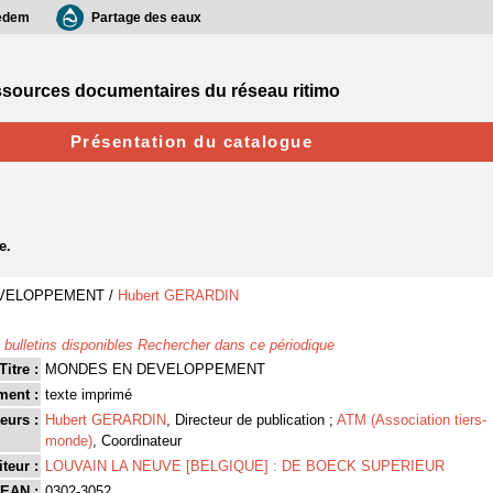
edem
Partage des eaux
sources documentaires du réseau ritimo
Présentation du catalogue
VELOPPEMENT
/
Hubert GERARDIN
 bulletins disponibles
Rechercher dans ce périodique
Titre :
MONDES EN DEVELOPPEMENT
ment :
texte imprimé
eurs :
Hubert GERARDIN
, Directeur de publication ;
ATM (Association tiers-
monde)
, Coordinateur
teur :
LOUVAIN LA NEUVE [BELGIQUE] : DE BOECK SUPERIEUR
EAN :
0302-3052