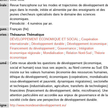
rale :
Revue francophone sur les modes et trajectoires de développement d
pays dans le monde, initiée et alimentée par des enseignants et des
jeunes chercheurs spécialisés dans le domaine des sciences
économiques.
Périodicité : 4 numéros par an.
gues :
Français (
fre
)
ries :
Thésaurus Thématique
DÉVELOPPEMENT ÉCONOMIQUE ET SOCIAL
;
Coopération
internationale
;
Développement durable
;
Développement économique
Financement du développement
;
Gouvernance
;
Intégration
économique régionale
;
Mondialisation
;
Relation Nord-Sud
;
Théorie
économique
umé :
Cette revue aborde les questions de développement (économique,
social et humain) sous tous ses aspects, au Nord comme au Sud. Ell
insiste sur les valeurs humaines (économie des ressources humaines
éthique du développement), économiques (coopérations, mondialisatio
sous-développement et pauvreté, dynamiques migratoires), sectoriell
et techniques (industrialisation, agriculture, transferts de technologies)
financières (financement du développement, dette, microfinance). Une
attention particulière est accordée aux enjeux de gouvernance et de la
société civile dans une perspective de développement durable.
igne :
http://www.mondesendeveloppement.eu/