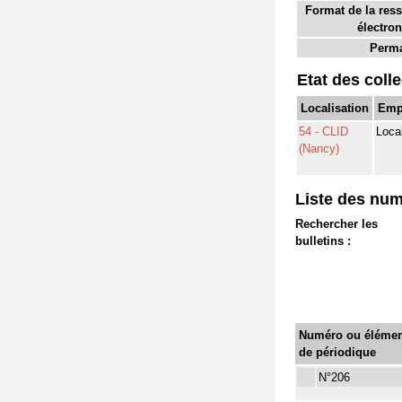
Format de la res
électron
Perma
Etat des coll
Localisation
Emp
54 - CLID
Loca
(Nancy)
Liste des num
Rechercher les
bulletins :
Numéro ou élémen
de périodique
N°206