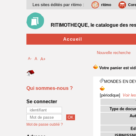
Les sites édités par ritimo :
ritimo
Cor
RITIMOTHEQUE, le catalogue des res
Accueil
Nouvelle recherche
A-
A
A+
MONDES EN DE
Qui sommes-nous ?
[périodique]
Voir les
Se connecter
Type de docu
Aut
Mot de passe oublié ?
Edi
ISBN/ISSN/