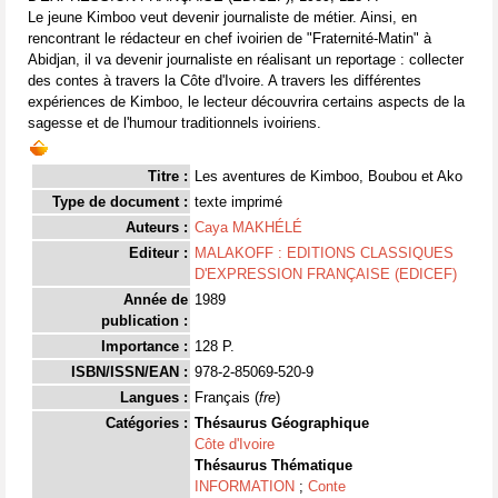
Le jeune Kimboo veut devenir journaliste de métier. Ainsi, en
rencontrant le rédacteur en chef ivoirien de "Fraternité-Matin" à
Abidjan, il va devenir journaliste en réalisant un reportage : collecter
des contes à travers la Côte d'Ivoire. A travers les différentes
expériences de Kimboo, le lecteur découvrira certains aspects de la
sagesse et de l'humour traditionnels ivoiriens.
Titre :
Les aventures de Kimboo, Boubou et Ako
Type de document :
texte imprimé
Auteurs :
Caya MAKHÉLÉ
Editeur :
MALAKOFF : EDITIONS CLASSIQUES
D'EXPRESSION FRANÇAISE (EDICEF)
Année de
1989
publication :
Importance :
128 P.
ISBN/ISSN/EAN :
978-2-85069-520-9
Langues :
Français (
fre
)
Catégories :
Thésaurus Géographique
Côte d'Ivoire
Thésaurus Thématique
INFORMATION
;
Conte