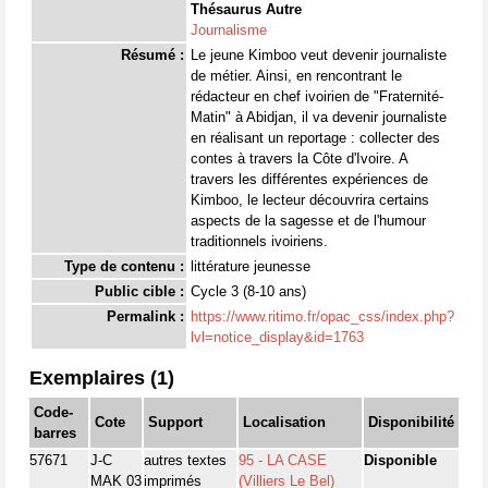
Thésaurus Autre
Journalisme
Résumé :
Le jeune Kimboo veut devenir journaliste
de métier. Ainsi, en rencontrant le
rédacteur en chef ivoirien de "Fraternité-
Matin" à Abidjan, il va devenir journaliste
en réalisant un reportage : collecter des
contes à travers la Côte d'Ivoire. A
travers les différentes expériences de
Kimboo, le lecteur découvrira certains
aspects de la sagesse et de l'humour
traditionnels ivoiriens.
Type de contenu :
littérature jeunesse
Public cible :
Cycle 3 (8-10 ans)
Permalink :
https://www.ritimo.fr/opac_css/index.php?
lvl=notice_display&id=1763
Exemplaires (1)
Code-
Cote
Support
Localisation
Disponibilité
barres
57671
J-C
autres textes
95 - LA CASE
Disponible
MAK 03
imprimés
(Villiers Le Bel)