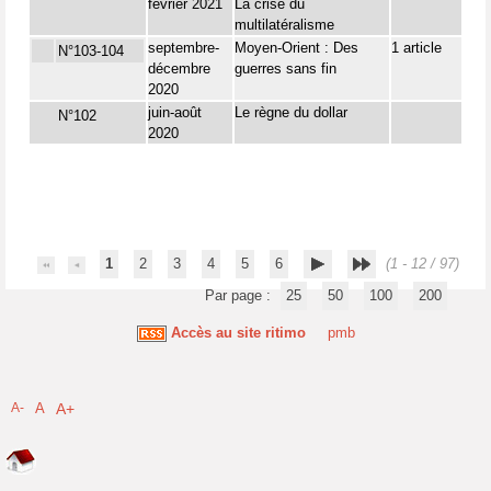
février 2021
La crise du
multilatéralisme
septembre-
Moyen-Orient : Des
1 article
N°103-104
décembre
guerres sans fin
2020
juin-août
Le règne du dollar
N°102
2020
1
2
3
4
5
6
(1 - 12 / 97)
Par page :
25
50
100
200
Accès au site ritimo
pmb
A-
A
A+