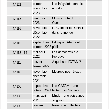
octobre-
Les inégalités dans le
N°121
novembre
monde
2023
avril-mai
Ukraine entre Est et
N°118
2023
Ouest
novembre-
La Chine et les Chinois
N°116
décembre
dans le monde
2022
septembre-
L'Afrique : Atouts et
N°115
octobre 2022
périls
mai-août
Les démocraties à
N°113-114
2022
l'épreuve
janvier-
À quoi sert l'OTAN ?
N°111
février 2022
novembre-
L'Europe post-Brexit
N°110
décembre
2021
septembre-
Les GAFAM : Une
N°109
octobre 2021
histoire américaine
mars-avril
L'Inde : Une puissance
N°106
2021
singulière
janvier-
Insécurité collective :
N°105