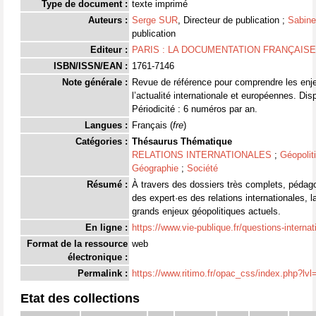
Type de document :
texte imprimé
Auteurs :
Serge SUR
, Directeur de publication ;
Sabin
publication
Editeur :
PARIS : LA DOCUMENTATION FRANÇAISE
ISBN/ISSN/EAN :
1761-7146
Note générale :
Revue de référence pour comprendre les enje
l’actualité internationale et européennes. Di
Périodicité : 6 numéros par an.
Langues :
Français (
fre
)
Catégories :
Thésaurus Thématique
RELATIONS INTERNATIONALES
;
Géopolit
Géographie
;
Société
Résumé :
À travers des dossiers très complets, pédagog
des expert·es des relations internationales, 
grands enjeux géopolitiques actuels.
En ligne :
https://www.vie-publique.fr/questions-internat
Format de la ressource
web
électronique :
Permalink :
https://www.ritimo.fr/opac_css/index.php?lv
Etat des collections