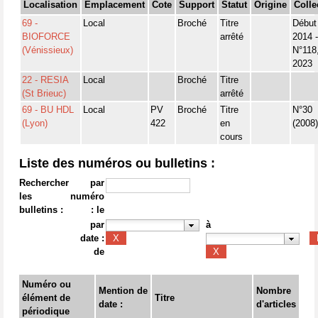
Localisation
Emplacement
Cote
Support
Statut
Origine
Colle
69 -
Local
Broché
Titre
Début
BIOFORCE
arrêté
2014 -
(Vénissieux)
N°118
2023
22 - RESIA
Local
Broché
Titre
(St Brieuc)
arrêté
69 - BU HDL
Local
PV
Broché
Titre
N°30
(Lyon)
422
en
(2008) 
cours
Liste des numéros ou bulletins :
Rechercher
par
les
numéro
bulletins :
: le
par
à
date :
de
Numéro ou
Mention de
Nombre
élément de
Titre
date :
d'articles
périodique