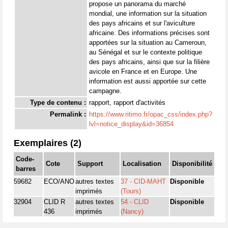
propose un panorama du marché
mondial, une information sur la situation
des pays africains et sur l'aviculture
africaine. Des informations précises sont
apportées sur la situation au Cameroun,
au Sénégal et sur le contexte politique
des pays africains, ainsi que sur la filière
avicole en France et en Europe. Une
information est aussi apportée sur cette
campagne.
Type de contenu :
rapport, rapport d'activités
Permalink :
https://www.ritimo.fr/opac_css/index.php?
lvl=notice_display&id=36854
Exemplaires (2)
Code-
Cote
Support
Localisation
Disponibilité
barres
59682
ECO/ANO
autres textes
37 - CID-MAHT
Disponible
imprimés
(Tours)
32904
CLID R
autres textes
54 - CLID
Disponible
436
imprimés
(Nancy)