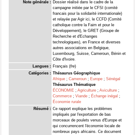
Note générale :
Dossier réalisé dans le cadre de la
campagne initiée par le CFSI (comité
francais pour la solidarité internationale)
et relayée par Agir ici, le CCFD (Comité
catholique contre la Faim et pour le
Développement), le GRET (Groupe de
Recherche et d'Echanges
technologiques), en France et diverses
autres associations en Belgique,
Luxembourg, Suisse, Cameroun, Bénin et
Côte d'Ivoire.
Langues :
Français (
fre
)
Catégories :
Thésaurus Géographique
Afrique
;
Cameroun
;
Europe
;
Sénégal
Thésaurus Thématique
ÉCONOMIE
;
Agriculture
;
Aviculture
;
Commerce
;
Viande
;
Échange inégal
;
Économie rurale
Résumé :
Ce rapport explique les problèmes
impliqués par l'exportation de bas
morceaux de poulets venus d'Europe et
qui concurrencent l'économie locale de
nombreux pays africains. Ce document