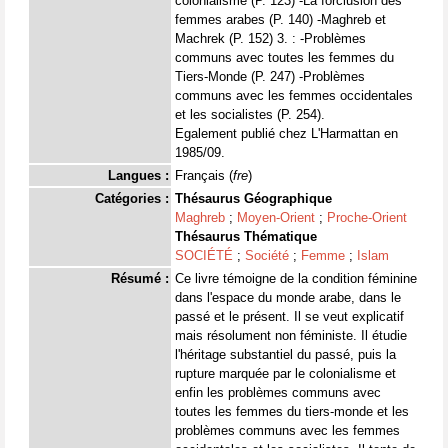
colonialisme (P. 123) -La forclusion des
femmes arabes (P. 140) -Maghreb et
Machrek (P. 152) 3. : -Problèmes
communs avec toutes les femmes du
Tiers-Monde (P. 247) -Problèmes
communs avec les femmes occidentales
et les socialistes (P. 254).
Egalement publié chez L'Harmattan en
1985/09.
Langues :
Français (
fre
)
Catégories :
Thésaurus Géographique
Maghreb
;
Moyen-Orient
;
Proche-Orient
Thésaurus Thématique
SOCIÉTÉ
;
Société
;
Femme
;
Islam
Résumé :
Ce livre témoigne de la condition féminine
dans l'espace du monde arabe, dans le
passé et le présent. Il se veut explicatif
mais résolument non féministe. Il étudie
l'héritage substantiel du passé, puis la
rupture marquée par le colonialisme et
enfin les problèmes communs avec
toutes les femmes du tiers-monde et les
problèmes communs avec les femmes