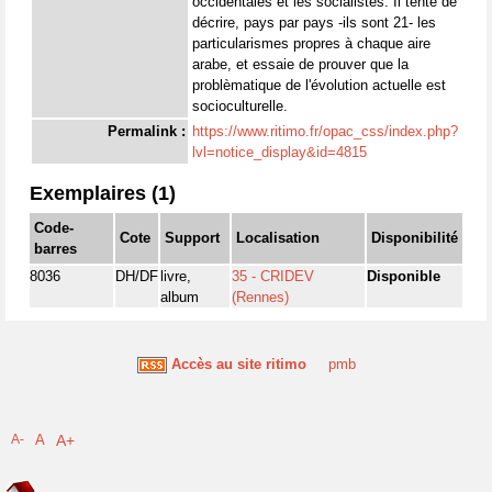
occidentales et les socialistes. Il tente de
décrire, pays par pays -ils sont 21- les
particularismes propres à chaque aire
arabe, et essaie de prouver que la
problèmatique de l'évolution actuelle est
socioculturelle.
Permalink :
https://www.ritimo.fr/opac_css/index.php?
lvl=notice_display&id=4815
Exemplaires (1)
Code-
Cote
Support
Localisation
Disponibilité
barres
8036
DH/DF
livre,
35 - CRIDEV
Disponible
album
(Rennes)
Accès au site ritimo
pmb
A-
A
A+