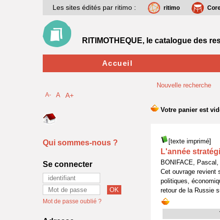
Les sites édités par ritimo :
ritimo
Cor
RITIMOTHEQUE, le catalogue des res
Accueil
Nouvelle recherche
A-
A
A+
[texte imprimé]
Qui sommes-nous ?
L'année stratég
BONIFACE, Pascal, 
Se connecter
Cet ouvrage revient 
politiques, économiq
retour de la Russie sur
Mot de passe oublié ?