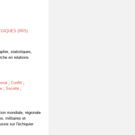
GIQUES (IRIS)
aphie, statistiques,
rche en relations
onal
;
Conflit
;
le
;
Société
;
ion mondiale, régionale
, militaires et
ssie sur l'échiquier