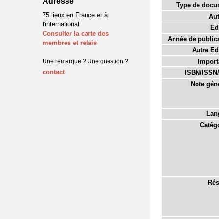
Adresse
Type de docu
75 lieux en France et à
Aut
l'international
Edi
Consulter la carte des
Année de publica
membres et relais
Autre Edi
Une remarque ? Une question ?
Import
contact
ISBN/ISSN/
Note géné
Lan
Catégo
Rés