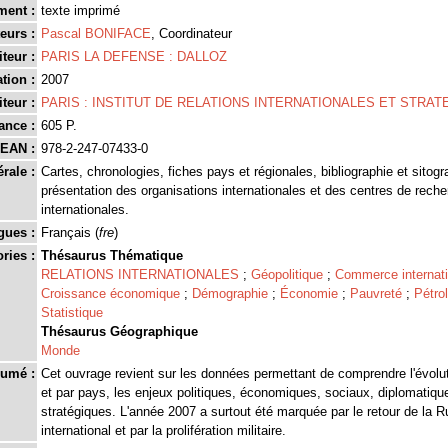
ment :
texte imprimé
eurs :
Pascal BONIFACE
, Coordinateur
teur :
PARIS LA DEFENSE : DALLOZ
tion :
2007
teur :
PARIS : INSTITUT DE RELATIONS INTERNATIONALES ET STRATE
ance :
605 P.
EAN :
978-2-247-07433-0
rale :
Cartes, chronologies, fiches pays et régionales, bibliographie et sitogr
présentation des organisations internationales et des centres de reche
internationales.
gues :
Français (
fre
)
ries :
Thésaurus Thématique
RELATIONS INTERNATIONALES
;
Géopolitique
;
Commerce internati
Croissance économique
;
Démographie
;
Économie
;
Pauvreté
;
Pétro
Statistique
Thésaurus Géographique
Monde
umé :
Cet ouvrage revient sur les données permettant de comprendre l'évolut
et par pays, les enjeux politiques, économiques, sociaux, diplomatiques
stratégiques. L'année 2007 a surtout été marquée par le retour de la Ru
international et par la prolifération militaire.