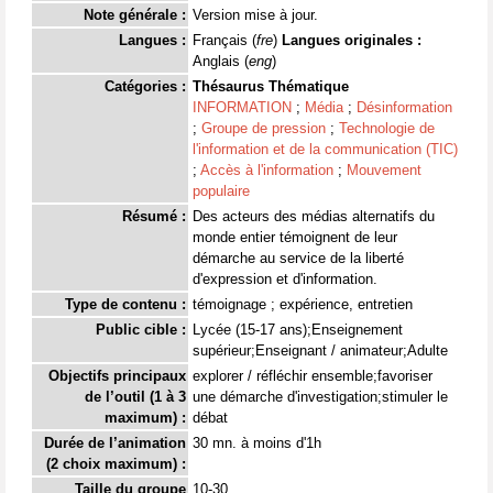
Note générale :
Version mise à jour.
Langues :
Français (
fre
)
Langues originales :
Anglais (
eng
)
Catégories :
Thésaurus Thématique
INFORMATION
;
Média
;
Désinformation
;
Groupe de pression
;
Technologie de
l'information et de la communication (TIC)
;
Accès à l'information
;
Mouvement
populaire
Résumé :
Des acteurs des médias alternatifs du
monde entier témoignent de leur
démarche au service de la liberté
d'expression et d'information.
Type de contenu :
témoignage ; expérience, entretien
Public cible :
Lycée (15-17 ans);Enseignement
supérieur;Enseignant / animateur;Adulte
Objectifs principaux
explorer / réfléchir ensemble;favoriser
de l’outil (1 à 3
une démarche d'investigation;stimuler le
maximum) :
débat
Durée de l’animation
30 mn. à moins d'1h
(2 choix maximum) :
Taille du groupe
10-30