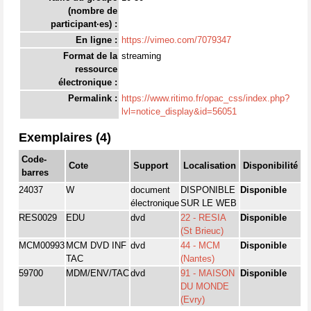
(nombre de
participant·es) :
En ligne :
https://vimeo.com/7079347
Format de la
streaming
ressource
électronique :
Permalink :
https://www.ritimo.fr/opac_css/index.php?
lvl=notice_display&id=56051
Exemplaires (4)
Code-
Cote
Support
Localisation
Disponibilité
barres
24037
W
document
DISPONIBLE
Disponible
électronique
SUR LE WEB
RES0029
EDU
dvd
22 - RESIA
Disponible
(St Brieuc)
MCM00993
MCM DVD INF
dvd
44 - MCM
Disponible
TAC
(Nantes)
59700
MDM/ENV/TAC
dvd
91 - MAISON
Disponible
DU MONDE
(Evry)