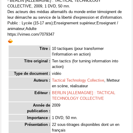
- BERLIN (ALLEMAGNE) : TACTICAL TECHNOLOGY
COLLECTIVE, 2009, 1 DVD, 50 mn.
Des acteurs des médias alternatifs du monde entier témoignent de
leur démarche au service de la liberté d'expression et d'information.
Public : Lycée (15-17 ans);Enseignement supérieur;Enseignant /
animateur;Adulte
https://vimeo.com/7079347
Titre :
10 tactiques (pour transformer
l'information en action)
Titre original :
Ten tactics (for turning information into
action)
Type de document :
vidéo
Auteurs :
Tactical Technology Collective
, Metteur
en scène, réalisateur
Editeur :
BERLIN [ALLEMAGNE] : TACTICAL
TECHNOLOGY COLLECTIVE
Année de
2009
publication :
Importance :
1 DVD, 50 mn.
Présentation :
22 sous-titrages disponibles dont un en
français