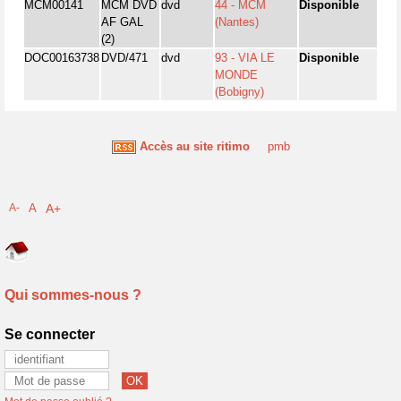
MCM00141
MCM DVD
dvd
44 - MCM
Disponible
AF GAL
(Nantes)
(2)
DOC00163738
DVD/471
dvd
93 - VIA LE
Disponible
MONDE
(Bobigny)
Accès au site ritimo
pmb
A-
A
A+
Qui sommes-nous ?
Se connecter