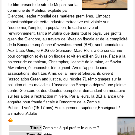
Le film présente le site de Mopani sur la
commune de Mufulira, exploité par
Glencore, leader mondial des matières premières. L'impact
catastrophique de cette industrie extractive est visible sur
l'économie, l'emploi, la population, le cadre de vie et
l'environnement, tant à Mufulira que dans tout le pays. Les profits
qu'en tire Glencore, au travers de l'évasion fiscale et de la complicité
de la Banque européenne d'investissement (BEI), sont scandaleux.
Aux États-Unis, le PDG de Glencore, Marc Rich, a été condamné
pour corruption et évasion fiscale et vit en exil en Suisse. Face à la
noirceur de ce tableau, Christopher, licencié de la mine, et Savior
Mwambwa, économiste, témoignent. Avec l'appui de cinq
associations, dont Les Amis de la Terre et Sherpa, ils créent
l'association Green and justice, qui récolte 71 témoignages sur la
pollution et les maladies. L'association Sherpa a déposé une plainte
contre Glencore et des députés européens demandent un moratoire
sur les aides à l'extraction minière. Par ailleurs, la BEI a lancé une
enquête pour fraude fiscale à l'encontre de la Zambie.
Public : Lycée (15-17 ans);Enseignement supérieur;Enseignant /
animateur;Adulte
Titre :
Zambie : à qui profite le cuivre ?
Type de
vidéo