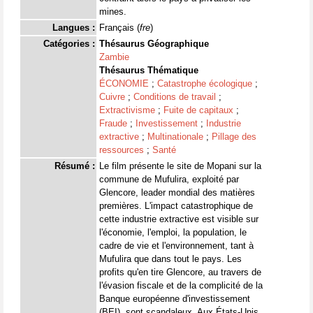
mines.
Langues :
Français (
fre
)
Catégories :
Thésaurus Géographique
Zambie
Thésaurus Thématique
ÉCONOMIE
;
Catastrophe écologique
;
Cuivre
;
Conditions de travail
;
Extractivisme
;
Fuite de capitaux
;
Fraude
;
Investissement
;
Industrie
extractive
;
Multinationale
;
Pillage des
ressources
;
Santé
Résumé :
Le film présente le site de Mopani sur la
commune de Mufulira, exploité par
Glencore, leader mondial des matières
premières. L'impact catastrophique de
cette industrie extractive est visible sur
l'économie, l'emploi, la population, le
cadre de vie et l'environnement, tant à
Mufulira que dans tout le pays. Les
profits qu'en tire Glencore, au travers de
l'évasion fiscale et de la complicité de la
Banque européenne d'investissement
(BEI), sont scandaleux. Aux États-Unis,