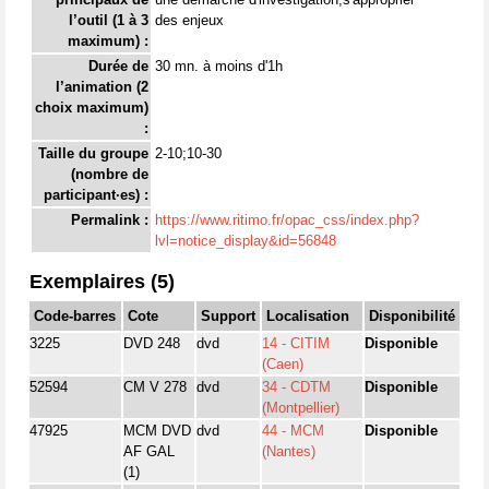
l’outil (1 à 3
des enjeux
maximum) :
Durée de
30 mn. à moins d'1h
l’animation (2
choix maximum)
:
Taille du groupe
2-10;10-30
(nombre de
participant·es) :
Permalink :
https://www.ritimo.fr/opac_css/index.php?
lvl=notice_display&id=56848
Exemplaires (5)
Code-barres
Cote
Support
Localisation
Disponibilité
3225
DVD 248
dvd
14 - CITIM
Disponible
(Caen)
52594
CM V 278
dvd
34 - CDTM
Disponible
(Montpellier)
47925
MCM DVD
dvd
44 - MCM
Disponible
AF GAL
(Nantes)
(1)