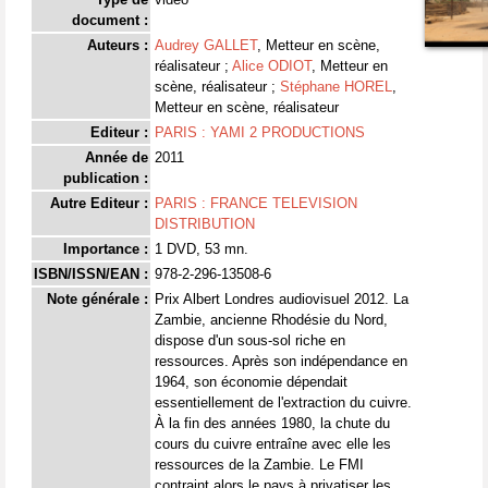
document :
Auteurs :
Audrey GALLET
, Metteur en scène,
réalisateur ;
Alice ODIOT
, Metteur en
scène, réalisateur ;
Stéphane HOREL
,
Metteur en scène, réalisateur
Editeur :
PARIS : YAMI 2 PRODUCTIONS
Année de
2011
publication :
Autre Editeur :
PARIS : FRANCE TELEVISION
DISTRIBUTION
Importance :
1 DVD, 53 mn.
ISBN/ISSN/EAN :
978-2-296-13508-6
Note générale :
Prix Albert Londres audiovisuel 2012. La
Zambie, ancienne Rhodésie du Nord,
dispose d'un sous-sol riche en
ressources. Après son indépendance en
1964, son économie dépendait
essentiellement de l'extraction du cuivre.
À la fin des années 1980, la chute du
cours du cuivre entraîne avec elle les
ressources de la Zambie. Le FMI
contraint alors le pays à privatiser les