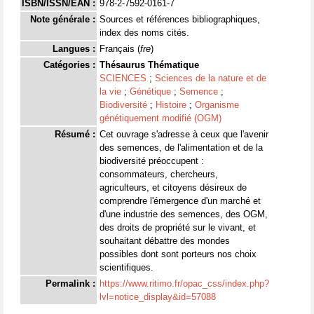
ISBN/ISSN/EAN :
978-2-7592-0161-7
Note générale :
Sources et références bibliographiques,
index des noms cités.
Langues :
Français (
fre
)
Catégories :
Thésaurus Thématique
SCIENCES
;
Sciences de la nature et de
la vie
;
Génétique
;
Semence
;
Biodiversité
;
Histoire
;
Organisme
génétiquement modifié (OGM)
Résumé :
Cet ouvrage s'adresse à ceux que l'avenir
des semences, de l'alimentation et de la
biodiversité préoccupent :
consommateurs, chercheurs,
agriculteurs, et citoyens désireux de
comprendre l'émergence d'un marché et
d'une industrie des semences, des OGM,
des droits de propriété sur le vivant, et
souhaitant débattre des mondes
possibles dont sont porteurs nos choix
scientifiques.
Permalink :
https://www.ritimo.fr/opac_css/index.php?
lvl=notice_display&id=57088