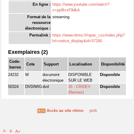
En ligne :
https://www.youtube.com/watch?
v=pp9IvxF9dkA
Format de la
streaming
ressource
électronique :
Permalink :
https://www.ritimo.fr/opac_css/index.php?
lvl=notice_display&id=57266
Exemplaires (2)
Code-
Cote
Support
Localisation
Disponibilité
barres
24232
W
document
DISPONIBLE
Disponible
électronique
SUR LE WEB
50324
DVD/MIG
dvd
35 - CRIDEV
Disponible
(Rennes)
Accès au site ritimo
pmb
A-
A
A+