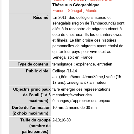
Thésaurus Géographique
France
;
Sénégal
;
Monde
Résumé :
En 2011, des collégiens isérois et
sénégalais (région de Tambacounda) sont
allés à la rencontre de migrants vivant à
côté de chez eux. Ils les ont interviewés
et filmés. Le film croise ces histoires
personnelles de migrants ayant choisi de
quitter leur pays pour vivre soit au
Sénégal soit en France.
Type de contenu :
témoignage ; expérience, entretien
Public cible :
Collège (11-14
ans);6ème/5ème;4ème/3ème;Lycée (15-
17 ans);Enseignant / animateur
Objectifs principaux
faire émerger des représentations
de l’outil (1 à 3
mentales;favoriser des
maximum) :
échanges;s'approprier des enjeux
Durée de l’animation
10 mn. à moins de 30 mn
(2 choix maximum) :
Taille du groupe
2-10;10-30
(nombre de
participant·es) :