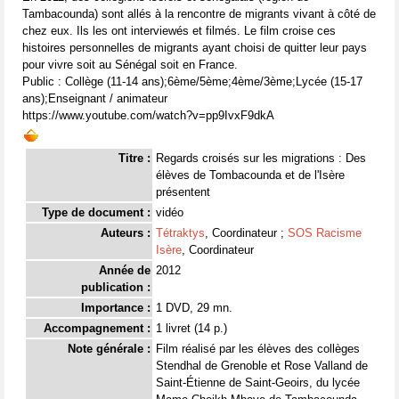
Tambacounda) sont allés à la rencontre de migrants vivant à côté de
chez eux. Ils les ont interviewés et filmés. Le film croise ces
histoires personnelles de migrants ayant choisi de quitter leur pays
pour vivre soit au Sénégal soit en France.
Public : Collège (11-14 ans);6ème/5ème;4ème/3ème;Lycée (15-17
ans);Enseignant / animateur
https://www.youtube.com/watch?v=pp9IvxF9dkA
Titre :
Regards croisés sur les migrations : Des
élèves de Tombacounda et de l'Isère
présentent
Type de document :
vidéo
Auteurs :
Tétraktys
, Coordinateur ;
SOS Racisme
Isère
, Coordinateur
Année de
2012
publication :
Importance :
1 DVD, 29 mn.
Accompagnement :
1 livret (14 p.)
Note générale :
Film réalisé par les élèves des collèges
Stendhal de Grenoble et Rose Valland de
Saint-Étienne de Saint-Geoirs, du lycée