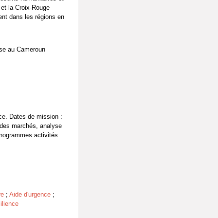
 et la Croix-Rouge
ent dans les régions en
aise au Cameroun
rce. Dates de mission :
 des marchés, analyse
onogrammes activités
re
;
Aide d'urgence
;
ilience