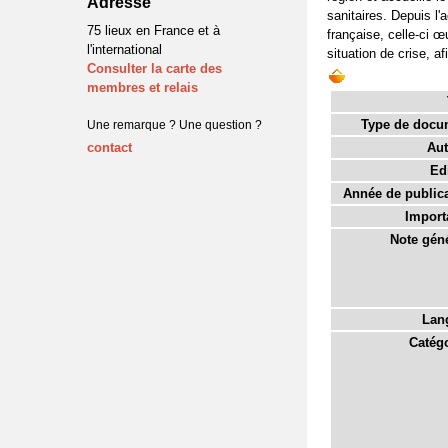
Adresse
sanitaires. Depuis l
75 lieux en France et à
française, celle-ci 
l'international
situation de crise, a
Consulter la carte des
membres et relais
Type de docu
Une remarque ? Une question ?
contact
Aut
Edi
Année de publica
Import
Note géné
Lan
Catégo