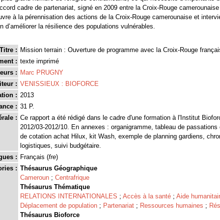
'accord cadre de partenariat, signé en 2009 entre la Croix-Rouge camerounaise
œuvre à la pérennisation des actions de la Croix-Rouge camerounaise et intervi
fin d’améliorer la résilience des populations vulnérables.
Titre :
Mission terrain : Ouverture de programme avec la Croix-Rouge franç
ment :
texte imprimé
eurs :
Marc PRUGNY
teur :
VENISSIEUX : BIOFORCE
tion :
2013
ance :
31 P.
rale :
Ce rapport a été rédigé dans le cadre d'une formation à l'Institut Biofo
2012/03-2012/10. En annexes : organigramme, tableau de passations
de cotation achat Hilux, kit Wash, exemple de planning gardiens, chr
logistiques, suivi budgétaire.
gues :
Français (
fre
)
ries :
Thésaurus Géographique
Cameroun
;
Centrafrique
Thésaurus Thématique
RELATIONS INTERNATIONALES
;
Accès à la santé
;
Aide humanitai
Déplacement de population
;
Partenariat
;
Ressources humaines
;
Rés
Thésaurus Bioforce