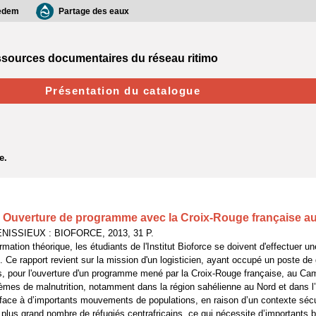
edem
Partage des eaux
sources documentaires du réseau ritimo
Présentation du catalogue
 : Ouverture de programme avec la Croix-Rouge française 
ENISSIEUX : BIOFORCE, 2013, 31 P.
mation théorique, les étudiants de l'Institut Bioforce se doivent d'effectuer un
n. Ce rapport revient sur la mission d'un logisticien, ayant occupé un poste de
, pour l'ouverture d'un programme mené par la Croix-Rouge française, au Ca
èmes de malnutrition, notamment dans la région sahélienne au Nord et dans l
face à d’importants mouvements de populations, en raison d’un contexte sécu
e plus grand nombre de réfugiés centrafricains, ce qui nécessite d’importants 