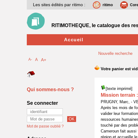
Les sites édités par ritimo :
ritimo
Cor
RITIMOTHEQUE, le catalogue des res
Accueil
Nouvelle recherche
A-
A
A+
[texte imprimé]
Qui sommes-nous ?
Mission terrain
PRUGNY, Marc, - V
Se connecter
Après les mois de for
valider leur formatio
ressources humaines
touché par des probl
Mot de passe oublié ?
Cameroun fait aussi 
région et accueille l