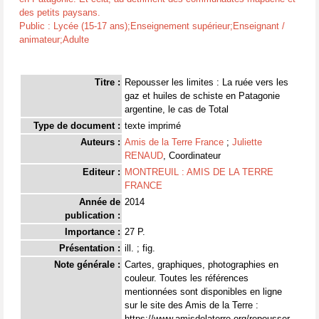
des petits paysans.
Public : Lycée (15-17 ans);Enseignement supérieur;Enseignant /
animateur;Adulte
Titre :
Repousser les limites : La ruée vers les
gaz et huiles de schiste en Patagonie
argentine, le cas de Total
Type de document :
texte imprimé
Auteurs :
Amis de la Terre France
;
Juliette
RENAUD
, Coordinateur
Editeur :
MONTREUIL : AMIS DE LA TERRE
FRANCE
Année de
2014
publication :
Importance :
27 P.
Présentation :
ill. ; fig.
Note générale :
Cartes, graphiques, photographies en
couleur. Toutes les références
mentionnées sont disponibles en ligne
sur le site des Amis de la Terre :
https://www.amisdelaterre.org/repousser-