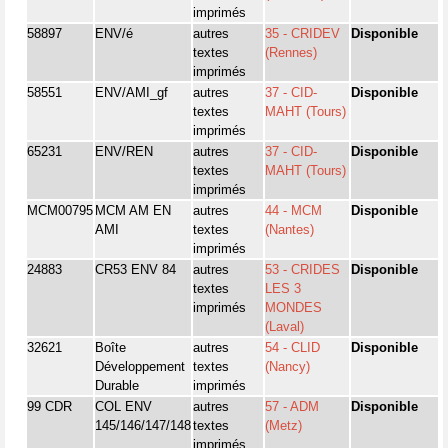
imprimés
58897
ENV/é
autres
35 - CRIDEV
Disponible
textes
(Rennes)
imprimés
58551
ENV/AMI_gf
autres
37 - CID-
Disponible
textes
MAHT (Tours)
imprimés
65231
ENV/REN
autres
37 - CID-
Disponible
textes
MAHT (Tours)
imprimés
MCM00795
MCM AM EN
autres
44 - MCM
Disponible
AMI
textes
(Nantes)
imprimés
24883
CR53 ENV 84
autres
53 - CRIDES
Disponible
textes
LES 3
imprimés
MONDES
(Laval)
32621
Boîte
autres
54 - CLID
Disponible
Développement
textes
(Nancy)
Durable
imprimés
99 CDR
COL ENV
autres
57 - ADM
Disponible
145/146/147/148
textes
(Metz)
imprimés