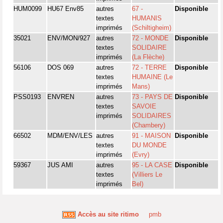
HUM0099
HU67 Env85
autres
67 -
Disponible
textes
HUMANIS
imprimés
(Schiltigheim)
35021
ENV/MON/927
autres
72 - MONDE
Disponible
textes
SOLIDAIRE
imprimés
(La Flèche)
56106
DOS 069
autres
72 - TERRE
Disponible
textes
HUMAINE (Le
imprimés
Mans)
PSS0193
ENVREN
autres
73 - PAYS DE
Disponible
textes
SAVOIE
imprimés
SOLIDAIRES
(Chambery)
66502
MDM/ENV/LES
autres
91 - MAISON
Disponible
textes
DU MONDE
imprimés
(Evry)
59367
JUS AMI
autres
95 - LA CASE
Disponible
textes
(Villiers Le
imprimés
Bel)
Accès au site ritimo
pmb