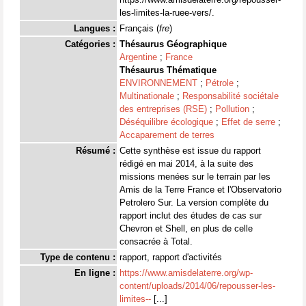
les-limites-la-ruee-vers/.
Langues :
Français (
fre
)
Catégories :
Thésaurus Géographique
Argentine
;
France
Thésaurus Thématique
ENVIRONNEMENT
;
Pétrole
;
Multinationale
;
Responsabilité sociétale
des entreprises (RSE)
;
Pollution
;
Déséquilibre écologique
;
Effet de serre
;
Accaparement de terres
Résumé :
Cette synthèse est issue du rapport
rédigé en mai 2014, à la suite des
missions menées sur le terrain par les
Amis de la Terre France et l'Observatorio
Petrolero Sur. La version complète du
rapport inclut des études de cas sur
Chevron et Shell, en plus de celle
consacrée à Total.
Type de contenu :
rapport, rapport d'activités
En ligne :
https://www.amisdelaterre.org/wp-
content/uploads/2014/06/repousser-les-
limites--
[...]