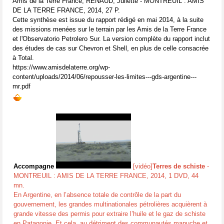
Amis de la Terre France, RENAUD, Juliette - MONTREUIL : AMIS
DE LA TERRE FRANCE, 2014, 27 P.
Cette synthèse est issue du rapport rédigé en mai 2014, à la suite
des missions menées sur le terrain par les Amis de la Terre France
et l'Observatorio Petrolero Sur. La version complète du rapport inclut
des études de cas sur Chevron et Shell, en plus de celle consacrée
à Total.
https://www.amisdelaterre.org/wp-
content/uploads/2014/06/repousser-les-limites---gds-argentine---
mr.pdf
Accompagne
[vidéo]
Terres de schiste
-
MONTREUIL : AMIS DE LA TERRE FRANCE, 2014, 1 DVD, 44
mn.
En Argentine, en l’absence totale de contrôle de la part du
gouvernement, les grandes multinationales pétrolières acquièrent à
grande vitesse des permis pour extraire l’huile et le gaz de schiste
en Patagonie. Et cela, au détriment des communautés mapuche et