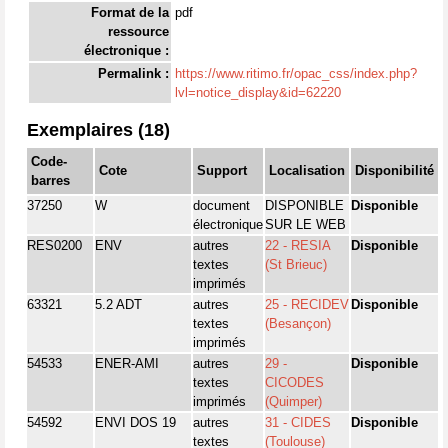
Format de la
pdf
ressource
électronique :
Permalink :
https://www.ritimo.fr/opac_css/index.php?
lvl=notice_display&id=62220
Exemplaires (18)
Code-
Cote
Support
Localisation
Disponibilité
barres
37250
W
document
DISPONIBLE
Disponible
électronique
SUR LE WEB
RES0200
ENV
autres
22 - RESIA
Disponible
textes
(St Brieuc)
imprimés
63321
5.2 ADT
autres
25 - RECIDEV
Disponible
textes
(Besançon)
imprimés
54533
ENER-AMI
autres
29 -
Disponible
textes
CICODES
imprimés
(Quimper)
54592
ENVI DOS 19
autres
31 - CIDES
Disponible
textes
(Toulouse)