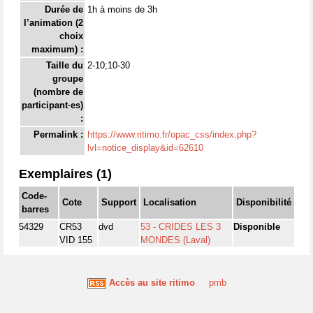
Durée de
1h à moins de 3h
l’animation (2
choix
maximum) :
Taille du
2-10;10-30
groupe
(nombre de
participant·es)
:
Permalink :
https://www.ritimo.fr/opac_css/index.php?
lvl=notice_display&id=62610
Exemplaires (1)
Code-
Cote
Support
Localisation
Disponibilité
barres
54329
CR53
dvd
53 - CRIDES LES 3
Disponible
VID 155
MONDES (Laval)
Accès au site ritimo
pmb