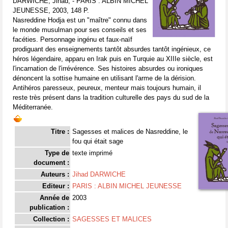
DARWICHE, Jihad, - PARIS : ALBIN MICHEL
JEUNESSE, 2003, 148 P.
Nasreddine Hodja est un "maître" connu dans
le monde musulman pour ses conseils et ses
facéties. Personnage ingénu et faux-naïf
prodiguant des enseignements tantôt absurdes tantôt ingénieux, ce
héros légendaire, apparu en Irak puis en Turquie au XIIIe siècle, est
l'incarnation de l'irrévérence. Ses histoires absurdes ou ironiques
dénoncent la sottise humaine en utilisant l'arme de la dérision.
Antihéros paresseux, peureux, menteur mais toujours humain, il
reste très présent dans la tradition culturelle des pays du sud de la
Méditerranée.
Titre :
Sagesses et malices de Nasreddine, le
fou qui était sage
Type de
texte imprimé
document :
Auteurs :
Jihad DARWICHE
Editeur :
PARIS : ALBIN MICHEL JEUNESSE
Année de
2003
publication :
Collection :
SAGESSES ET MALICES