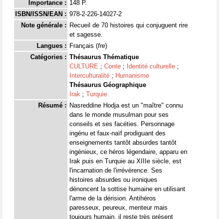
Importance :
148 P.
ISBN/ISSN/EAN :
978-2-226-14027-2
Note générale :
Recueil de 70 histoires qui conjuguent rire
et sagesse.
Langues :
Français (
fre
)
Catégories :
Thésaurus Thématique
CULTURE
;
Conte
;
Identité culturelle
;
Interculturalité
;
Humanisme
Thésaurus Géographique
Irak
;
Turquie
Résumé :
Nasreddine Hodja est un "maître" connu
dans le monde musulman pour ses
conseils et ses facéties. Personnage
ingénu et faux-naïf prodiguant des
enseignements tantôt absurdes tantôt
ingénieux, ce héros légendaire, apparu en
Irak puis en Turquie au XIIIe siècle, est
l'incarnation de l'irrévérence. Ses
histoires absurdes ou ironiques
dénoncent la sottise humaine en utilisant
l'arme de la dérision. Antihéros
paresseux, peureux, menteur mais
toujours humain, il reste très présent