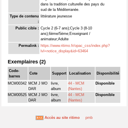
dans la tradition culturelle des pays du
sud de la Méditerranée.
Type de contenu
littérature jeunesse
:
Public cible :
Cycle 2 (6-7 ans);Cycle 3 (8-10
ans);6ème/5ème;Enseignant /
animateur;Adulte
Permalink :
https://www.ritimo.fr/opac_css/index.php?
lvl=notice_display&id=63464
Exemplaires (2)
Code-
Cote
Support
Localisation
Disponibilité
barres
MCM00342
MCM J MO
livre,
44 - MCM
Disponible
DAR
album
(Nantes)
MCM00525
MCM J MO
livre,
44 - MCM
Disponible
DAR
album
(Nantes)
Accès au site ritimo
pmb