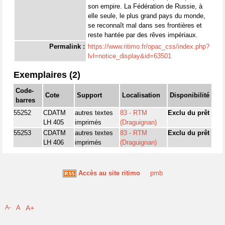
son empire. La Fédération de Russie, à
elle seule, le plus grand pays du monde,
se reconnaît mal dans ses frontières et
reste hantée par des rêves impériaux.
Permalink :
https://www.ritimo.fr/opac_css/index.php?
lvl=notice_display&id=63501
Exemplaires (2)
Code-
Cote
Support
Localisation
Disponibilité
barres
55252
CDATM
autres textes
83 - RTM
Exclu du prêt
LH 405
imprimés
(Draguignan)
55253
CDATM
autres textes
83 - RTM
Exclu du prêt
LH 406
imprimés
(Draguignan)
Accès au site ritimo
pmb
A-
A
A+