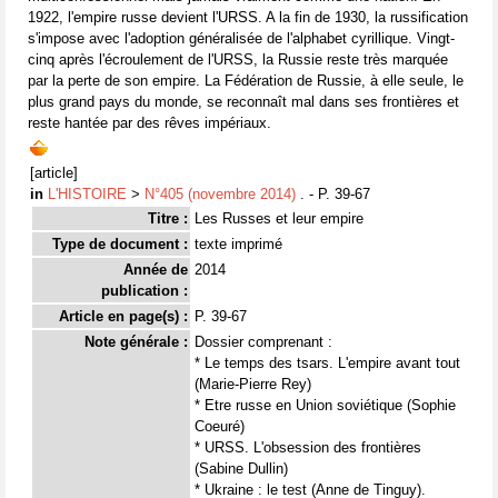
1922, l'empire russe devient l'URSS. A la fin de 1930, la russification
s'impose avec l'adoption généralisée de l'alphabet cyrillique. Vingt-
cinq après l'écroulement de l'URSS, la Russie reste très marquée
par la perte de son empire. La Fédération de Russie, à elle seule, le
plus grand pays du monde, se reconnaît mal dans ses frontières et
reste hantée par des rêves impériaux.
[article]
in
L'HISTOIRE
>
N°405 (novembre 2014)
. - P. 39-67
Titre :
Les Russes et leur empire
Type de document :
texte imprimé
Année de
2014
publication :
Article en page(s) :
P. 39-67
Note générale :
Dossier comprenant :
* Le temps des tsars. L'empire avant tout
(Marie-Pierre Rey)
* Etre russe en Union soviétique (Sophie
Coeuré)
* URSS. L'obsession des frontières
(Sabine Dullin)
* Ukraine : le test (Anne de Tinguy).