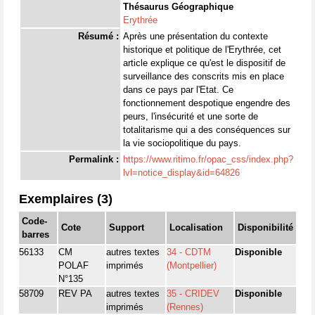
Thésaurus Géographique
Erythrée
Résumé :
Après une présentation du contexte
historique et politique de l'Erythrée, cet
article explique ce qu'est le dispositif de
surveillance des conscrits mis en place
dans ce pays par l'Etat. Ce
fonctionnement despotique engendre des
peurs, l'insécurité et une sorte de
totalitarisme qui a des conséquences sur
la vie sociopolitique du pays.
Permalink :
https://www.ritimo.fr/opac_css/index.php?
lvl=notice_display&id=64826
Exemplaires (3)
Code-
Cote
Support
Localisation
Disponibilité
barres
56133
CM
autres textes
34 - CDTM
Disponible
POLAF
imprimés
(Montpellier)
N°135
58709
REV PA
autres textes
35 - CRIDEV
Disponible
imprimés
(Rennes)