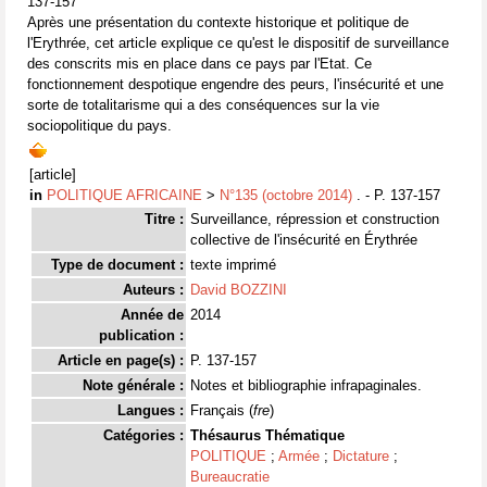
137-157
Après une présentation du contexte historique et politique de
l'Erythrée, cet article explique ce qu'est le dispositif de surveillance
des conscrits mis en place dans ce pays par l'Etat. Ce
fonctionnement despotique engendre des peurs, l'insécurité et une
sorte de totalitarisme qui a des conséquences sur la vie
sociopolitique du pays.
[article]
in
POLITIQUE AFRICAINE
>
N°135 (octobre 2014)
. - P. 137-157
Titre :
Surveillance, répression et construction
collective de l'insécurité en Érythrée
Type de document :
texte imprimé
Auteurs :
David BOZZINI
Année de
2014
publication :
Article en page(s) :
P. 137-157
Note générale :
Notes et bibliographie infrapaginales.
Langues :
Français (
fre
)
Catégories :
Thésaurus Thématique
POLITIQUE
;
Armée
;
Dictature
;
Bureaucratie