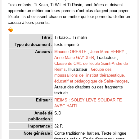
Trois enfants, Ti Kazo, Ti Will et Ti Rasin, sont frères et doivent
apprendre un métier car leurs parents n'ont plus d'argent pour payer
l'école. Ils choisissent chacun un métier qui leur permettra d'offrir un
cadeau à leurs parents.
Titre :
Ti kazo... Ti malin
Type de document :
texte imprimé
Auteurs :
Maurice ORESTE
;
Jean-Marc HENRY
;
Anne-Marie GAYDIER
, Traducteur ;
Classe de CM1 de l'école Saint-André de
Reims
, Illustrateur ;
Groupe des
moussaillons de l'institut thérapeutique,
éducatif et pédagogique de Saint-Imoges
,
Auteur des citations ou des fragments
textuels
Editeur :
REIMS : SOLEY LEVE SOLIDARITE
AVEC HAITI
Année de
S.D
publication :
Importance :
32 P.
Note générale :
Conte traditionnel haïtien. Texte bilingue