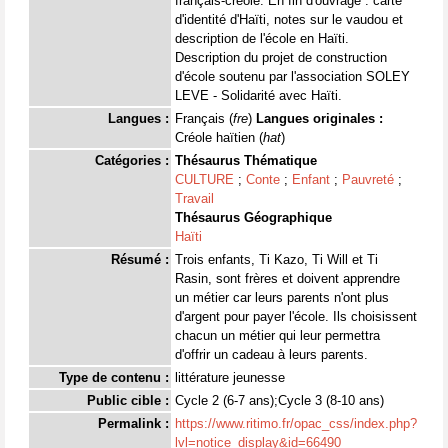
français-créole. En fin d'ouvrage : carte
d'identité d'Haïti, notes sur le vaudou et
description de l'école en Haïti.
Description du projet de construction
d'école soutenu par l'association SOLEY
LEVE - Solidarité avec Haïti.
Langues :
Français (
fre
)
Langues originales :
Créole haïtien (
hat
)
Catégories :
Thésaurus Thématique
CULTURE
;
Conte
;
Enfant
;
Pauvreté
;
Travail
Thésaurus Géographique
Haïti
Résumé :
Trois enfants, Ti Kazo, Ti Will et Ti
Rasin, sont frères et doivent apprendre
un métier car leurs parents n'ont plus
d'argent pour payer l'école. Ils choisissent
chacun un métier qui leur permettra
d'offrir un cadeau à leurs parents.
Type de contenu :
littérature jeunesse
Public cible :
Cycle 2 (6-7 ans);Cycle 3 (8-10 ans)
Permalink :
https://www.ritimo.fr/opac_css/index.php?
lvl=notice_display&id=66490