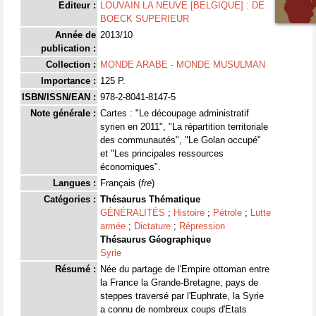
Editeur :
LOUVAIN LA NEUVE [BELGIQUE] : DE
BOECK SUPERIEUR
Année de
2013/10
publication :
Collection :
MONDE ARABE - MONDE MUSULMAN
Importance :
125 P.
ISBN/ISSN/EAN :
978-2-8041-8147-5
Note générale :
Cartes : "Le découpage administratif
syrien en 2011", "La répartition territoriale
des communautés", "Le Golan occupé"
et "Les principales ressources
économiques".
Langues :
Français (
fre
)
Catégories :
Thésaurus Thématique
GÉNÉRALITÉS
;
Histoire
;
Pétrole
;
Lutte
armée
;
Dictature
;
Répression
Thésaurus Géographique
Syrie
Résumé :
Née du partage de l'Empire ottoman entre
la France la Grande-Bretagne, pays de
steppes traversé par l'Euphrate, la Syrie
a connu de nombreux coups d'Etats