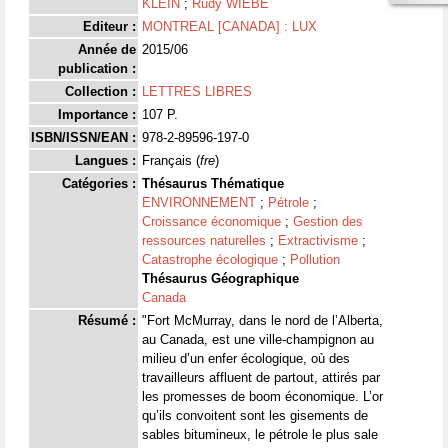
KLEIN
;
Rudy WIEBE
Editeur :
MONTREAL [CANADA] : LUX
Année de
2015/06
publication :
Collection :
LETTRES LIBRES
Importance :
107 P.
ISBN/ISSN/EAN :
978-2-89596-197-0
Langues :
Français (
fre
)
Catégories :
Thésaurus Thématique
ENVIRONNEMENT
;
Pétrole
;
Croissance économique
;
Gestion des
ressources naturelles
;
Extractivisme
;
Catastrophe écologique
;
Pollution
Thésaurus Géographique
Canada
Résumé :
"Fort McMurray, dans le nord de l’Alberta,
au Canada, est une ville-champignon au
milieu d’un enfer écologique, où des
travailleurs affluent de partout, attirés par
les promesses de boom économique. L’or
qu’ils convoitent sont les gisements de
sables bitumineux, le pétrole le plus sale