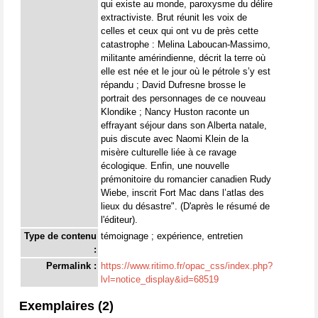
qui existe au monde, paroxysme du délire
extractiviste. Brut réunit les voix de
celles et ceux qui ont vu de près cette
catastrophe : Melina Laboucan-Massimo,
militante amérindienne, décrit la terre où
elle est née et le jour où le pétrole s’y est
répandu ; David Dufresne brosse le
portrait des personnages de ce nouveau
Klondike ; Nancy Huston raconte un
effrayant séjour dans son Alberta natale,
puis discute avec Naomi Klein de la
misère culturelle liée à ce ravage
écologique. Enfin, une nouvelle
prémonitoire du romancier canadien Rudy
Wiebe, inscrit Fort Mac dans l’atlas des
lieux du désastre". (D'après le résumé de
l'éditeur).
Type de contenu
témoignage ; expérience, entretien
:
Permalink :
https://www.ritimo.fr/opac_css/index.php?
lvl=notice_display&id=68519
Exemplaires (2)