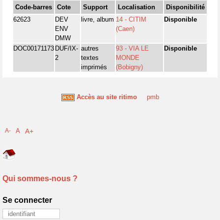
Code-barres
Cote
Support
Localisation
Disponibilité
62623
DEV
livre, album
14 - CITIM
Disponible
ENV
(Caen)
DMW
DOC00171173
DUF/IX-
autres
93 - VIA LE
Disponible
2
textes
MONDE
imprimés
(Bobigny)
Accès au site ritimo
pmb
A-
A
A+
Qui sommes-nous ?
Se connecter