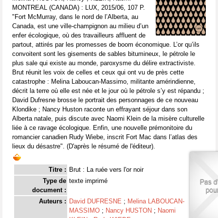
MONTREAL (CANADA) : LUX, 2015/06, 107 P.
"Fort McMurray, dans le nord de l’Alberta, au
Canada, est une ville-champignon au milieu d’un
enfer écologique, où des travailleurs affluent de
partout, attirés par les promesses de boom économique. L’or qu’ils
convoitent sont les gisements de sables bitumineux, le pétrole le
plus sale qui existe au monde, paroxysme du délire extractiviste.
Brut réunit les voix de celles et ceux qui ont vu de près cette
catastrophe : Melina Laboucan-Massimo, militante amérindienne,
décrit la terre où elle est née et le jour où le pétrole s’y est répandu ;
David Dufresne brosse le portrait des personnages de ce nouveau
Klondike ; Nancy Huston raconte un effrayant séjour dans son
Alberta natale, puis discute avec Naomi Klein de la misère culturelle
liée à ce ravage écologique. Enfin, une nouvelle prémonitoire du
romancier canadien Rudy Wiebe, inscrit Fort Mac dans l’atlas des
lieux du désastre". (D'après le résumé de l'éditeur).
Titre :
Brut : La ruée vers l'or noir
Type de
texte imprimé
document :
Auteurs :
David DUFRESNE
;
Melina LABOUCAN-
MASSIMO
;
Nancy HUSTON
;
Naomi