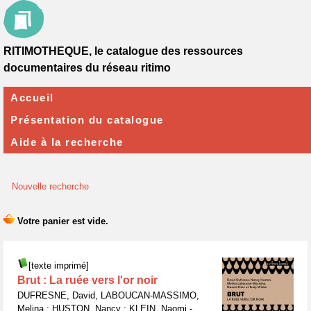
RITIMOTHEQUE, le catalogue des ressources
documentaires du réseau ritimo
Accueil
Présentation du catalogue
Aide à la recherche
Nouvelle recherche
[texte imprimé]
Brut : La ruée vers l'or noir
DUFRESNE, David, LABOUCAN-MASSIMO,
Melina ; HUSTON, Nancy ; KLEIN, Naomi -