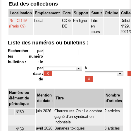
Etat des collections
Localisation
Emplacement
Cote
Support
Statut
Origine
Colle
75 - CDTM
Local
CD75
En ligne
Titre
Début
(Paris 09)
DE
en
N°29,
cours
2021/
Liste des numéros ou bulletins :
Rechercher
par
les
numéro
bulletins :
: le
par
à
date :
de
Numéro ou
Mention
Nombre
élément de
Titre
de date :
d'articles
périodique
juin 2026
Chaussures On : Le combat
2 articles
N°60
gagné d’un syndicat en
Indonésie
avril 2026
Bananes toxiques
3 articles
N°59