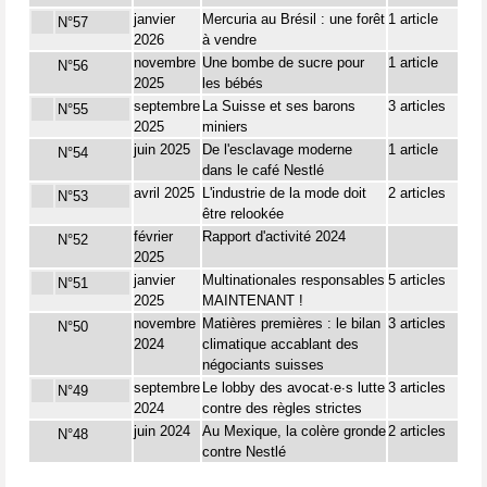
janvier
Mercuria au Brésil : une forêt
1 article
N°57
2026
à vendre
novembre
Une bombe de sucre pour
1 article
N°56
2025
les bébés
septembre
La Suisse et ses barons
3 articles
N°55
2025
miniers
juin 2025
De l'esclavage moderne
1 article
N°54
dans le café Nestlé
avril 2025
L'industrie de la mode doit
2 articles
N°53
être relookée
février
Rapport d'activité 2024
N°52
2025
janvier
Multinationales responsables
5 articles
N°51
2025
MAINTENANT !
novembre
Matières premières : le bilan
3 articles
N°50
2024
climatique accablant des
négociants suisses
septembre
Le lobby des avocat∙e∙s lutte
3 articles
N°49
2024
contre des règles strictes
juin 2024
Au Mexique, la colère gronde
2 articles
N°48
contre Nestlé