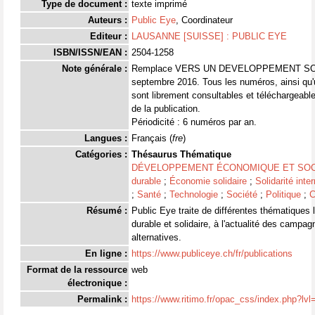
Type de document :
texte imprimé
Auteurs :
Public Eye
, Coordinateur
Editeur :
LAUSANNE [SUISSE] : PUBLIC EYE
ISBN/ISSN/EAN :
2504-1258
Note générale :
Remplace VERS UN DEVELOPPEMENT SOL
septembre 2016. Tous les numéros, ainsi qu'u
sont librement consultables et téléchargeable
de la publication.
Périodicité : 6 numéros par an.
Langues :
Français (
fre
)
Catégories :
Thésaurus Thématique
DÉVELOPPEMENT ÉCONOMIQUE ET SOC
durable
;
Économie solidaire
;
Solidarité inte
;
Santé
;
Technologie
;
Société
;
Politique
;
C
Résumé :
Public Eye traite de différentes thématiques
durable et solidaire, à l'actualité des campa
alternatives.
En ligne :
https://www.publiceye.ch/fr/publications
Format de la ressource
web
électronique :
Permalink :
https://www.ritimo.fr/opac_css/index.php?lv