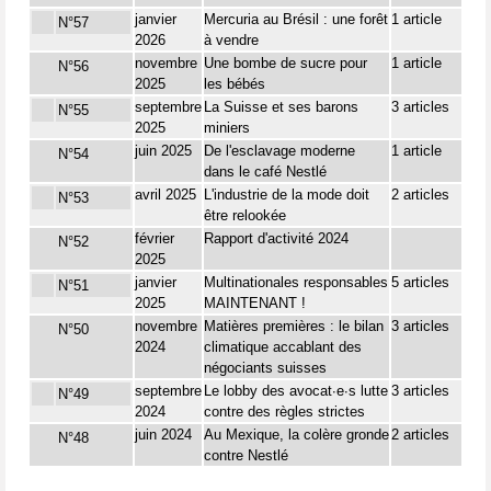
janvier
Mercuria au Brésil : une forêt
1 article
N°57
2026
à vendre
novembre
Une bombe de sucre pour
1 article
N°56
2025
les bébés
septembre
La Suisse et ses barons
3 articles
N°55
2025
miniers
juin 2025
De l'esclavage moderne
1 article
N°54
dans le café Nestlé
avril 2025
L'industrie de la mode doit
2 articles
N°53
être relookée
février
Rapport d'activité 2024
N°52
2025
janvier
Multinationales responsables
5 articles
N°51
2025
MAINTENANT !
novembre
Matières premières : le bilan
3 articles
N°50
2024
climatique accablant des
négociants suisses
septembre
Le lobby des avocat∙e∙s lutte
3 articles
N°49
2024
contre des règles strictes
juin 2024
Au Mexique, la colère gronde
2 articles
N°48
contre Nestlé