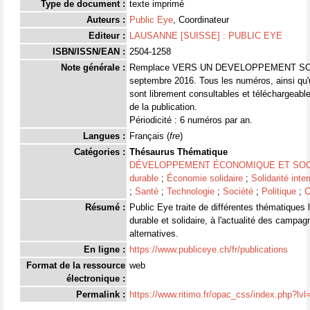
Type de document :
texte imprimé
Auteurs :
Public Eye
, Coordinateur
Editeur :
LAUSANNE [SUISSE] : PUBLIC EYE
ISBN/ISSN/EAN :
2504-1258
Note générale :
Remplace VERS UN DEVELOPPEMENT SOL
septembre 2016. Tous les numéros, ainsi qu'u
sont librement consultables et téléchargeable
de la publication.
Périodicité : 6 numéros par an.
Langues :
Français (
fre
)
Catégories :
Thésaurus Thématique
DÉVELOPPEMENT ÉCONOMIQUE ET SOC
durable
;
Économie solidaire
;
Solidarité inte
;
Santé
;
Technologie
;
Société
;
Politique
;
C
Résumé :
Public Eye traite de différentes thématiques
durable et solidaire, à l'actualité des campa
alternatives.
En ligne :
https://www.publiceye.ch/fr/publications
Format de la ressource
web
électronique :
Permalink :
https://www.ritimo.fr/opac_css/index.php?lv