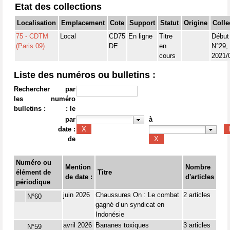
Etat des collections
Localisation
Emplacement
Cote
Support
Statut
Origine
Colle
75 - CDTM
Local
CD75
En ligne
Titre
Début
(Paris 09)
DE
en
N°29,
cours
2021/
Liste des numéros ou bulletins :
Rechercher
par
les
numéro
bulletins :
: le
par
à
date :
de
Numéro ou
Mention
Nombre
élément de
Titre
de date :
d'articles
périodique
juin 2026
Chaussures On : Le combat
2 articles
N°60
gagné d’un syndicat en
Indonésie
avril 2026
Bananes toxiques
3 articles
N°59