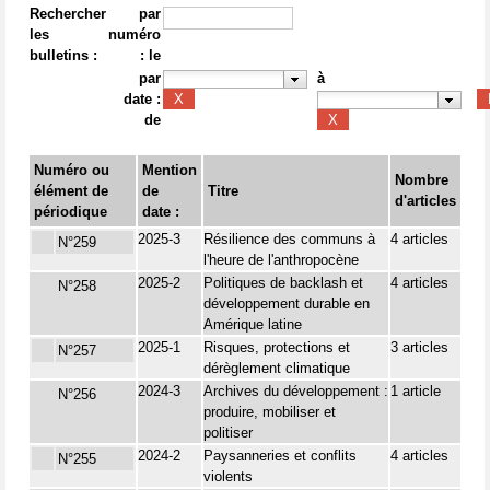
Rechercher
par
les
numéro
bulletins :
: le
par
à
date :
de
Numéro ou
Mention
Nombre
élément de
de
Titre
d'articles
périodique
date :
2025-3
Résilience des communs à
4 articles
N°259
l'heure de l'anthropocène
2025-2
Politiques de backlash et
4 articles
N°258
développement durable en
Amérique latine
2025-1
Risques, protections et
3 articles
N°257
dérèglement climatique
2024-3
Archives du développement :
1 article
N°256
produire, mobiliser et
politiser
2024-2
Paysanneries et conflits
4 articles
N°255
violents