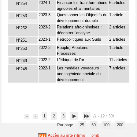
2024-1
Financer les transformations
6 articles
N°254
agricoles et alimentaires
2023-3
Questionner les Objectifs du
1 article
N°253
développement durable
2023-2
Relations afro-chinoises :
2 articles
N°252
décentrer l'analyse
2023-1
Pétropolitiques aux Suds
2 articles
N°251
2022-3
People, Problems,
1 article
N°250
Processes
2022-2
L'éthique de l'or
11 articles
N°249
2022-1
Les modèles voyageurs :
7 articles
N°248
une ingénierie sociale du
développement
1
2
3
(1 - 12 / 30)
Par page :
25
50
100
200
Accès au site ritimo
pmb