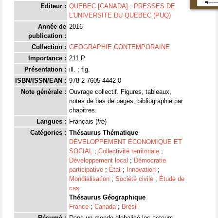
Editeur :
QUEBEC [CANADA] : PRESSES DE
L'UNIVERSITE DU QUEBEC (PUQ)
Année de
2016
publication :
Collection :
GEOGRAPHIE CONTEMPORAINE
Importance :
211 P.
Présentation :
ill. ; fig.
ISBN/ISSN/EAN :
978-2-7605-4442-0
Note générale :
Ouvrage collectif. Figures, tableaux,
notes de bas de pages, bibliographie par
chapitres.
Langues :
Français (
fre
)
Catégories :
Thésaurus Thématique
DÉVELOPPEMENT ÉCONOMIQUE ET
SOCIAL
;
Collectivité territoriale
;
Développement local
;
Démocratie
participative
;
État
;
Innovation
;
Mondialisation
;
Société civile
;
Étude de
cas
Thésaurus Géographique
France
;
Canada
;
Brésil
Résumé :
Dans un monde globalisé les acteurs