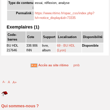
Type de contenu
essai, réflexion, analyse
:
Permalink :
https://www.ritimo.fr/opac_css/index.php?
lvl=notice_display&id=73335
Exemplaires (1)
Code-
Cote
Support
Localisation
Disponibilité
barres
BU HDL
338.906
livre,
69 - BU HDL
Disponible
217646
INN
album
(Lyon)
Accès au site ritimo
pmb
A-
A
A+
Qui sommes-nous ?